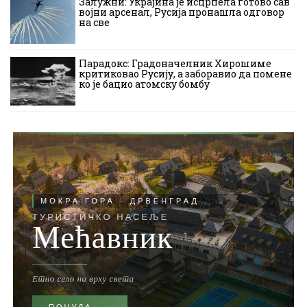
Залужни: Украјина је исцрпела готово сав
војни арсенал, Русија пронашла одговор
на све
Парадокс: Градоначелник Хирошиме
критиковао Русију, а заборавио да помене
ко је бацио атомску бомбу