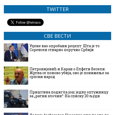
TWITTER
СВЕ ВЕСТИ
Уцене као опробани рецепт: Шта је то
Соренсен стварно поручио Србији
Петронијевић и Каран о Елфети Весели:
Жртва се поново убија, ово је понижење за
српски народ
Приштина подигла још једну оптужницу
за „ратни злочин“: На списку 20 људи