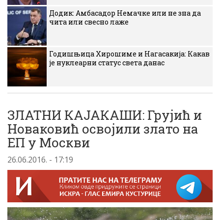
Додик: Амбасадор Немачке или не зна да
чита или свесно лаже
Годишњица Хирошиме и Нагасакија: Какав
је нуклеарни статус света данас
ЗЛАТНИ КАЈАКАШИ: Грујић и
Новаковић освојили злато на
ЕП у Москви
26.06.2016. - 17:19