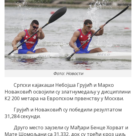
Фото: Новости
Српски кајакаши Небојша Грујић и Марко
Новаковић освојили су златнумедаљу у дисциплини
К2 200 метара на Европском првенству у Москви.
Грујић и Новаковић су победили резултатом
31,284 секунди.
Друго место заузели су Мађари Бенце Хорват и
Мате Шомољани са 31,332, док су трећи кроз циљ