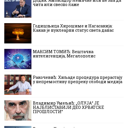
Додик: Амбасадор Немачке или не зна да
чита или свесно лаже
Годишњица Хирошиме и Нагасакија:
Какав је нуклеарни статус света данас
МАКСИМ ТОМИЋ: Вештачка
интелигенција, Мегалополис
Ракочевић: Хиљаде процедура прерастају
у непремостиву препреку слободи медија
Владимир Умељић: „ОЛУЈА“ ЈЕ
НАЈБЛИСТАВИЈИ ДЕО ХРВАТСКЕ
ПРОШЛОСТИ“