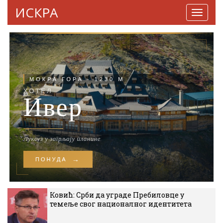
ИСКРА
Навига
Ковић: Срби да уграде Пребиловце у
темеље свог националног идентитета