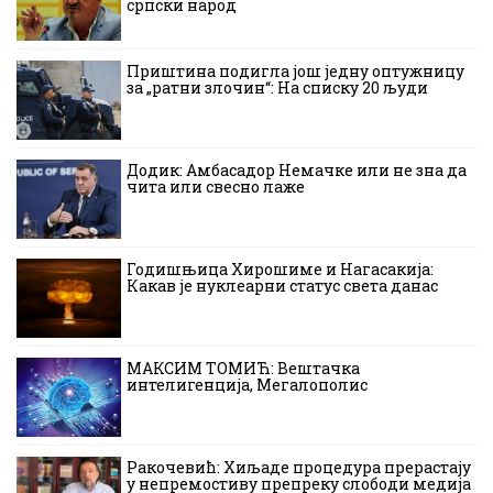
српски народ
Приштина подигла још једну оптужницу
за „ратни злочин“: На списку 20 људи
Додик: Амбасадор Немачке или не зна да
чита или свесно лаже
Годишњица Хирошиме и Нагасакија:
Какав је нуклеарни статус света данас
МАКСИМ ТОМИЋ: Вештачка
интелигенција, Мегалополис
Ракочевић: Хиљаде процедура прерастају
у непремостиву препреку слободи медија