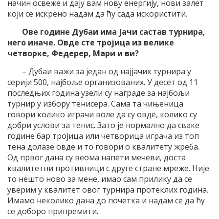
начин освеже и дају вам нову енергију, нови залет
који се искрено надам да ћу сада искористити.
Ове године Дубаи има јачи састав турнира,
него иначе. Овде сте тројица из велике
четворке, Федерер, Мари и ви?
– Дубаи важи за један од најјачих турнира у
серији 500, најбоље организованих. У десет од 11
последњих година узели су награде за најбољи
турнир у избору тенисера. Сама та чињеница
говори колико играчи воле да су овде, колико су
добри услови за тенис. Зато је нормално да сваке
године бар тројица или четворица играча из топ
тена долазе овде и то говори о квалитету жреба.
Од првог дана су веома напети мечеви, доста
квалитетни противници с друге стране мреже. Није
то нешто ново за мене, имао сам прилику да се
уверим у квалитет овог турнира протеклих година.
Имамо неколико дана до почетка и надам се да ћу
се доборо припремити.