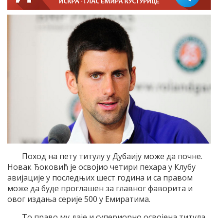
Поход на пету титулу у Дубаију може да почне.
Новак Ђоковић је освојио четири пехара у Клубу
авијације у последњих шест година и са правом
може да буде проглашен за главног фаворита и
овог издања серије 500 у Емиратима.
То право му даје и супериорно освојена титула