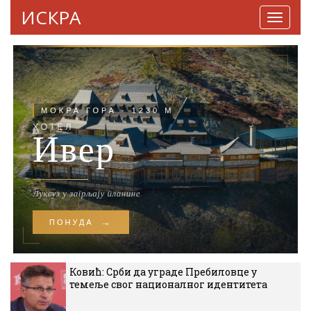
ИСКРА
Навига
Ковић: Срби да уграде Пребиловце у
темеље свог националног идентитета