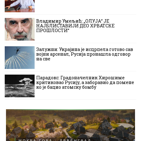
Владимир Умељић: „ОЛУЈА“ ЈЕ
НАЈБЛИСТАВИЈИ ДЕО ХРВАТСКЕ
ПРОШЛОСТИ“
Залужни: Украјина је исцрпела готово сав
војни арсенал, Русија пронашла одговор
на све
Парадокс: Градоначелник Хирошиме
критиковао Русију, а заборавио да помене
ко је бацио атомску бомбу