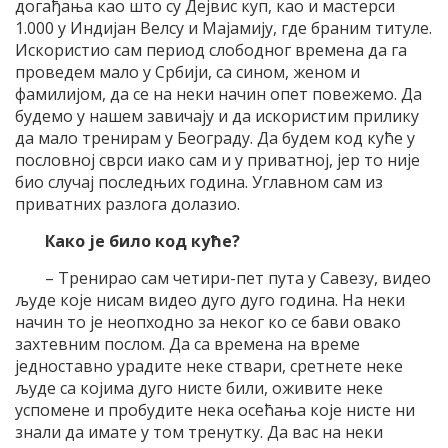
догађања као што су Дејвис куп, као и мастерси
1.000 у Индијан Велсу и Мајамију, где браним титуле.
Искористио сам период слободног времена да га
проведем мало у Србији, са сином, женом и
фамилијом, да се на неки начин опет повежемо. Да
будемо у нашем завичају и да искористим прилику
да мало тренирам у Београду. Да будем код куће у
пословној сврси иако сам и у приватној, јер то није
био случај последњих година. Углавном сам из
приватних разлога долазио.
Како је било код куће?
– Тренирао сам четири-пет пута у Савезу, видео
људе које нисам видео дуго дуго година. На неки
начин то је неопходно за неког ко се бави овако
захтевним послом. Да са времена на време
једноставно урадите неке ствари, сретнете неке
људе са којима дуго нисте били, оживите неке
успомене и пробудите нека осећања које нисте ни
знали да имате у том тренутку. Да вас на неки