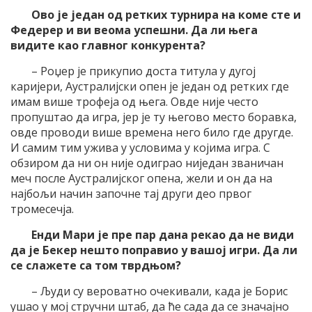
Ово је један од ретких турнира на коме сте и
Федерер и ви веома успешни. Да ли њега
видите као главног конкурента?
– Роџер је прикупио доста титула у дугој
каријери, Аустралијски опен је један од ретких где
имам више трофеја од њега. Овде није често
пропуштао да игра, јер је ту његово место боравка,
овде проводи више времена него било где другде.
И самим тим ужива у условима у којима игра. С
обзиром да ни он није одиграо ниједан званичан
меч после Аустралијског опена, жели и он да на
најбољи начин започне тај други део првог
тромесечја.
Енди Мари је пре пар дана рекао да не види
да је Бекер нешто поправио у вашој игри. Да ли
се слажете са том тврдњом?
– Људи су вероватно очекивали, када је Борис
ушао у мој стручни штаб, да ће сада да се значајно