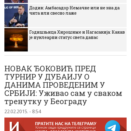
Додик: Амбасадор Немачке или не зна да
чита или свесно лаже
Годишњица Хирошиме и Нагасакија: Какав
је нуклеарни статус света данас
НОВАК ЂОКОВИЋ ПРЕД
ТУРНИР У ДУБАИЈУ О
ДАНИМА ПРОВЕДЕНИМ У
СРБИЈИ: Уживао сам у сваком
тренутку у Београду
22.02.2015. - 8:54