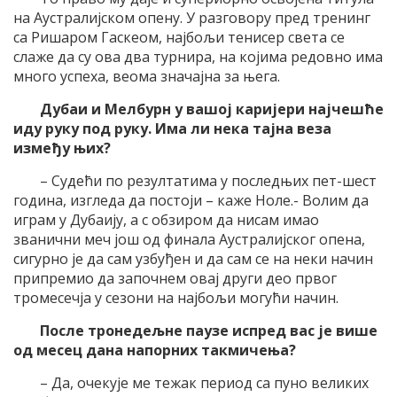
на Аустралијском опену. У разговору пред тренинг
са Ришаром Гаскеом, најбољи тенисер света се
слаже да су ова два турнира, на којима редовно има
много успеха, веома значајна за њега.
Дубаи и Мелбурн у вашој каријери најчешће
иду руку под руку. Има ли нека тајна веза
између њих?
– Судећи по резултатима у последњих пет-шест
година, изгледа да постоји – каже Ноле.- Волим да
играм у Дубаију, а с обзиром да нисам имао
званични меч још од финала Аустралијског опена,
сигурно је да сам узбуђен и да сам се на неки начин
припремио да започнем овај други део првог
тромесечја у сезони на најбољи могући начин.
После тронедељне паузе испред вас је више
од месец дана напорних такмичења?
– Да, очекује ме тежак период са пуно великих