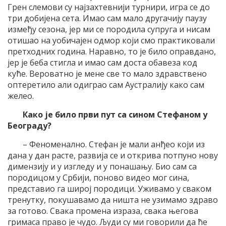
Грен слемови су најзахтевнији турнири, игра се до
три добијена сета. Имао сам мало другачију паузу
између сезона, јер ми се породила супруга и нисам
отишао на уобичајен одмор који смо практиковали
претходних година. Наравно, то је било оправдано,
јер је беба стигла и имао сам доста обавеза код
куће. Вероватно је мене све то мало здравствено
оптеретило али одиграо сам Аустралију како сам
желео.
Како је било први пут са сином Стефаном у
Београду?
– Феноменално. Стефан је мали анђео који из
дана у дан расте, развија се и открива потпуно нову
димензију и у изгледу и у понашању. Био сам са
породицом у Србији, поново видео мог сина,
представио га широј породици. Уживамо у сваком
тренутку, покушавамо да ништа не узимамо здраво
за готово. Свака промена израза, свака његова
гримаса право је чудо. Људи су ми говорили да ће