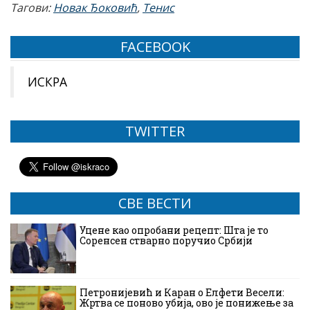
Тагови:
Новак Ђоковић
,
Тенис
FACEBOOK
ИСКРА
TWITTER
СВЕ ВЕСТИ
Уцене као опробани рецепт: Шта је то
Соренсен стварно поручио Србији
Петронијевић и Каран о Елфети Весели:
Жртва се поново убија, ово је понижење за