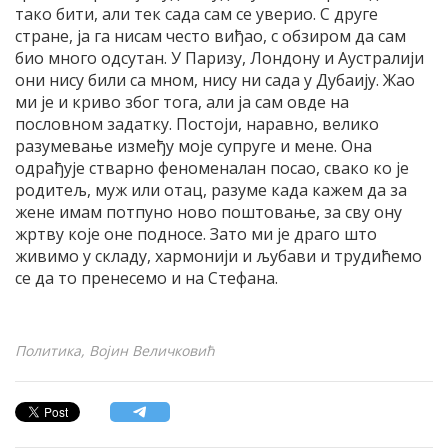
тако бити, али тек сада сам се уверио. С друге
стране, ја га нисам често виђао, с обзиром да сам
био много одсутан. У Паризу, Лондону и Аустралији
они нису били са мном, нису ни сада у Дубаију. Жао
ми је и криво због тога, али ја сам овде на
пословном задатку. Постоји, наравно, велико
разумевање између моје супруге и мене. Она
одрађује стварно феноменалан посао, свако ко је
родитељ, муж или отац, разуме када кажем да за
жене имам потпуно ново поштовање, за сву ону
жртву које оне подносе. Зато ми је драго што
живимо у складу, хармонији и љубави и трудићемо
се да то пренесемо и на Стефана.
Политика, Војин Величковић