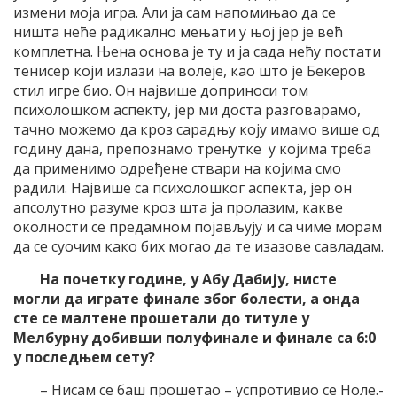
измени моја игра. Али ја сам напомињао да се
ништа неће радикално мењати у њој јер је већ
комплетна. Њена основа је ту и ја сада нећу постати
тенисер који излази на волеје, као што је Бекеров
стил игре био. Он највише доприноси том
психолошком аспекту, јер ми доста разговарамо,
тачно можемо да кроз сарадњу коју имамо више од
годину дана, препознамо тренутке у којима треба
да применимо одређене ствари на којима смо
радили. Највише са психолошког аспекта, јер он
апсолутно разуме кроз шта ја пролазим, какве
околности се предамном појављују и са чиме морам
да се суочим како бих могао да те изазове савладам.
На почетку године, у Абу Дабију, нисте
могли да играте финале због болести, а онда
сте се малтене прошетали до титуле у
Мелбурну добивши полуфинале и финале са 6:0
у последњем сету?
– Нисам се баш прошетао – успротивио се Ноле.-