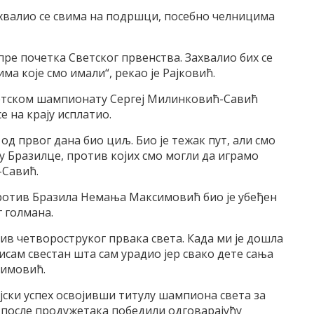
хвалио се свима на подршци, посебно челницима
ре почетка Светског првенства. Захвалио бих се
а које смо имали“, рекао је Рајковић.
ветском шампионату Сергеј Милинковић-Савић
се на крају исплатио.
 од првог дана био циљ. Био је тежак пут, али смо
у Бразилце, против којих смо могли да играмо
-Савић.
ротив Бразила Немања Максимовић био је убеђен
г голмана.
ив четвороструког првака света. Када ми је дошла
нисам свестан шта сам урадио јер свако дете сања
симовић.
јски успех освојивши титулу шампиона света за
у после продужетака победили одговарајућу