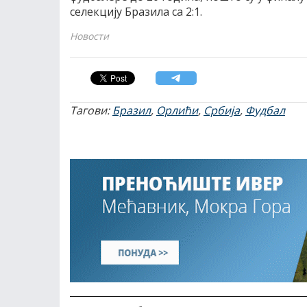
селекцију Бразила са 2:1.
Новости
Тагови:
Бразил
,
Орлићи
,
Србија
,
Фудбал