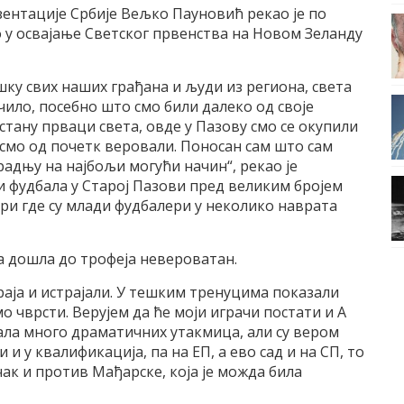
ентације Србије Вељко Пауновић рекао је по
о у освајање Светског првенства на Новом Зеланду
шку свих наших грађана и људи из региона, света
ачило, посебно што смо били далеко од своје
стану прваци света, овде у Пазову смо се окупили
х смо од почетк веровали. Поносан сам што сам
радњу на најбољи могући начин“, рекао је
и фудбала у Старој Пазови пред великим бројем
ри где су млади фудбалери у неколико наврата
ипа дошла до трофеја невероватан.
раја и истрајали. У тешким тренуцима показали
о чврсти. Верујем да ће моји играчи постати и А
ала много драматичних утакмица, али су вером
 и у квалификација, па на ЕП, а ево сад и на СП, то
чак и против Мађарске, која је можда била