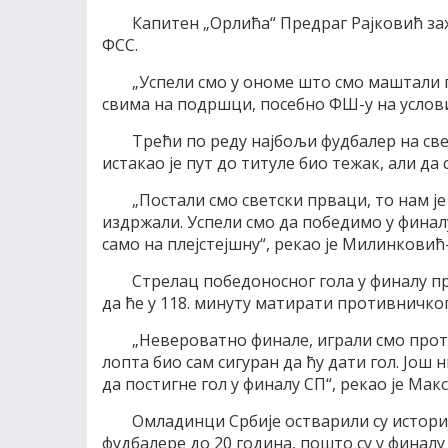
Капитен „Орлића“ Предраг Рајковић за
ФСС.
„Успели смо у ономе што смо маштали п
свима на подршци, посебно ФШ-у на условим
Трећи по реду најбољи фудбалер на с
истакао је пут до титуле био тежак, али да 
„Постали смо светски прваци, то нам је
издржали. Успели смо да победимо у финал
само на плејстејшну“, рекао је Милинковић
Стрелац победоносног гола у финалу п
да ће у 118. минуту матирати противничко
„Невероватно финале, играли смо прот
лопта био сам сигуран да ћу дати гол. Још 
да постигне гол у финалу СП“, рекао је Мак
Омладинци Србије остварили су истори
фудбалере до 20 година, пошто су у финал