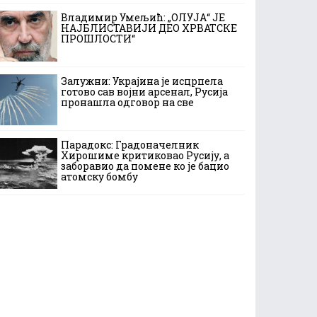
Владимир Умељић: „ОЛУЈА“ ЈЕ
НАЈБЛИСТАВИЈИ ДЕО ХРВАТСКЕ
ПРОШЛОСТИ“
Залужни: Украјина је исцрпела
готово сав војни арсенал, Русија
пронашла одговор на све
Парадокс: Градоначелник
Хирошиме критиковао Русију, а
заборавио да помене ко је бацио
атомску бомбу