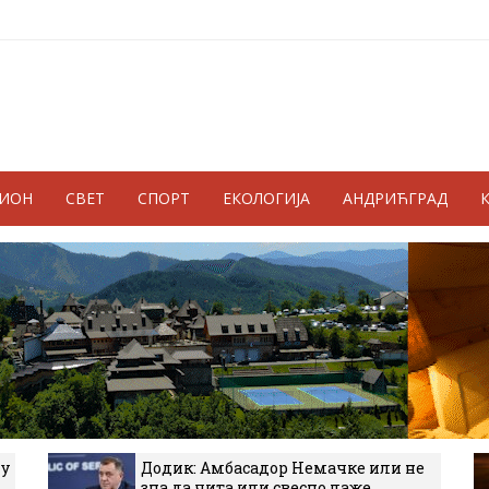
ГИОН
СВЕТ
СПОРТ
ЕКОЛОГИЈА
АНДРИЋГРАД
 у
Додик: Амбасадор Немачке или не
зна да чита или свесно лаже