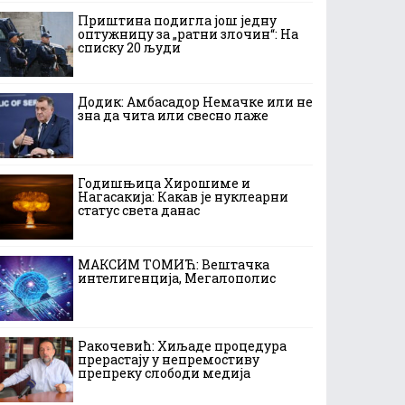
Приштина подигла још једну
оптужницу за „ратни злочин“: На
списку 20 људи
Додик: Амбасадор Немачке или не
зна да чита или свесно лаже
Годишњица Хирошиме и
Нагасакија: Какав је нуклеарни
статус света данас
МАКСИМ ТОМИЋ: Вештачка
интелигенција, Мегалополис
Ракочевић: Хиљаде процедура
прерастају у непремостиву
препреку слободи медија