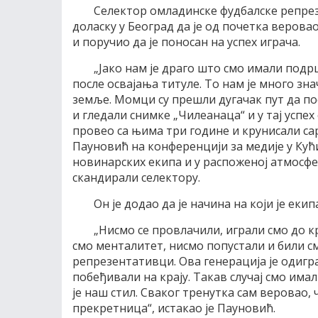
Селектор омладинске фудбалске репрез
доласку у Београд да је од почетка верова
и поручио да је поносан на успех играча.
„Јако нам је драго што смо имали подр
после освајања титуле. То нам је много зн
земље. Момци су прешли дугачак пут да по
и гледали снимке „Чилеанаца“ и у тај успе
провео са њима три године и крунисали са
Пауновић на конференцији за медије у Кућ
новинарских екипа и у распоженој атмосфе
скандирали селектору.
Он је додао да је начина на који је ек
„Нисмо се провлачили, играли смо до к
смо менталитет, нисмо попустали и били см
репрезентативци. Ова генерација је одигр
побеђивали на крају. Такав случај смо имали
је наш стил. Сваког тренутка сам веровао, 
прекретница“, истакао је Пауновић.