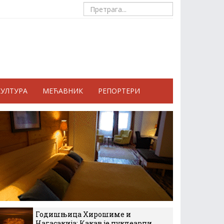
КУЛТУРА
МЕЋАВНИК
РЕПОРТЕРИ
Годишњица Хирошиме и
Нагасакија: Какав је нуклеарни