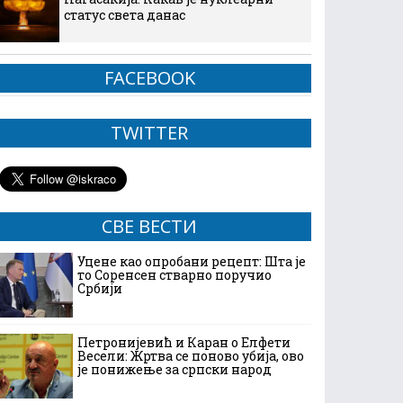
статус света данас
FACEBOOK
TWITTER
СВЕ ВЕСТИ
Уцене као опробани рецепт: Шта је
то Соренсен стварно поручио
Србији
Петронијевић и Каран о Елфети
Весели: Жртва се поново убија, ово
је понижење за српски народ