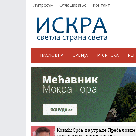
Импресум
Оглашавање
Контакт
НАСЛОВНА
СРБИЈА
Р. СРПСКА
РЕ
Ковић: Срби да уграде Пребиловце
темеље свог националног