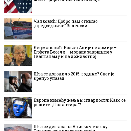
Чанковић: Добро нам отишао
„председниче“ Зеленски
Кецмановић: Кољач Алијине армије –
Елфета Весели – морала завршити у
Гвантанаму и на доживотној
Шта се догодило 2015. године? Свет је
кренуо уназад
Европа између жеља и стварности: Како се
решити „Палантира“?
Шта се дешава на Блиском истоку:
Тишина која претходи олуји