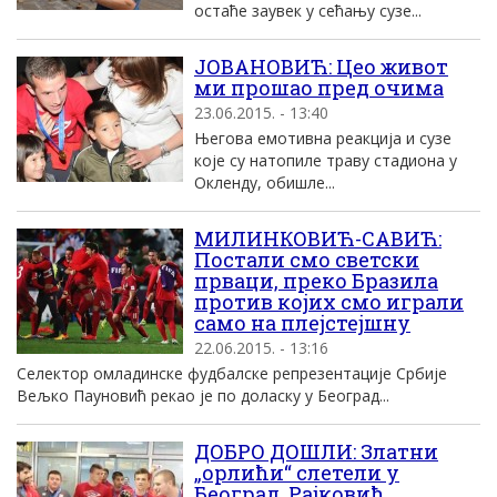
остаће заувек у сећању сузе...
ЈОВАНОВИЋ: Цео живот
ми прошао пред очима
23.06.2015. - 13:40
Његова емотивна реакција и сузе
које су натопиле траву стадиона у
Окленду, обишле...
МИЛИНКОВИЋ-САВИЋ:
Постали смо светски
прваци, преко Бразила
против којих смо играли
само на плејстејшну
22.06.2015. - 13:16
Селектор омладинске фудбалске репрезентације Србије
Вељко Пауновић рекао је по доласку у Београд...
ДОБРО ДОШЛИ: Златни
„орлићи“ слетели у
Београд, Рајковић