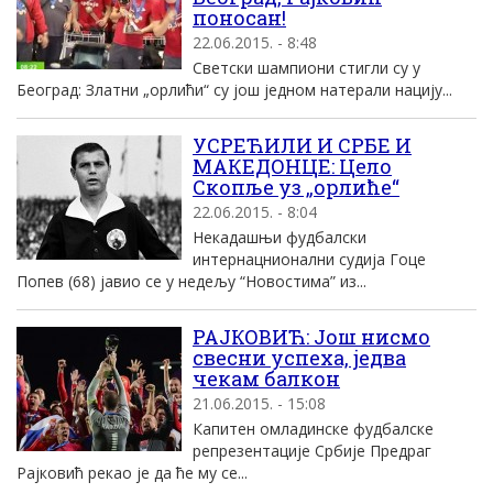
поносан!
22.06.2015. - 8:48
Светски шампиони стигли су у
Београд: Златни „орлићи“ су још једном натерали нацију...
УСРЕЋИЛИ И СРБЕ И
МАКЕДОНЦЕ: Цело
Скопље уз „орлиће“
22.06.2015. - 8:04
Некадашњи фудбалски
интернацнионални судија Гоце
Попев (68) јавио се у недељу “Новостима” из...
РАЈКОВИЋ: Још нисмо
свесни успеха, једва
чекам балкон
21.06.2015. - 15:08
Капитен омладинске фудбалске
репрезентације Србије Предраг
Рајковић рекао је да ће му се...