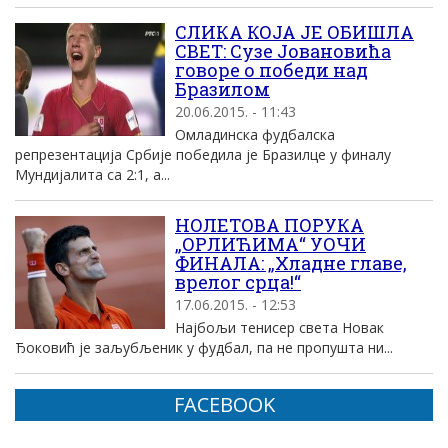
СЛИКА КОЈА ЈЕ ОБИШЛА
СВЕТ: Сузе Јовановића
говоре о победи над
Бразилом
20.06.2015. - 11:43
Омладинска фудбалска
репрезентација Србије победила је Бразилце у финалу
Мундијалита са 2:1, а...
НОЛЕТОВА ПОРУКА
„ОРЛИЋИМА“ УОЧИ
ФИНАЛА: „Хладне главе,
врелог срца!“
17.06.2015. - 12:53
Најбољи тенисер света Новак
Ђоковић је заљубљеник у фудбал, па не пропушта ни...
FACEBOOK