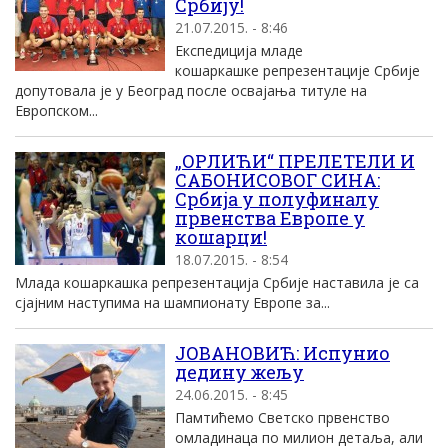
Србију!
21.07.2015. - 8:46
Експедиција младе
кошаркашке репрезентације Србије
допутовала је у Београд после освајања титуле на
Европском...
„ОРЛИЋИ“ ПРЕЛЕТЕЛИ И
САБОНИСОВОГ СИНА:
Србија у полуфиналу
првенства Европе у
кошарци!
18.07.2015. - 8:54
Млада кошаркашка репрезентација Србије наставила је са
сјајним наступима на шампионату Европе за...
ЈОВАНОВИЋ: Испунио
дедину жељу
24.06.2015. - 8:45
Памтићемо Светско првенство
омладинаца по милион детаља, али