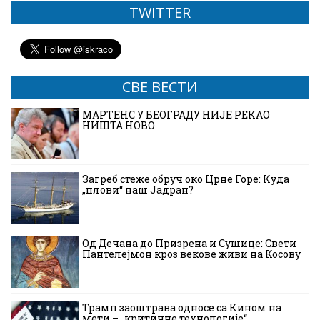
TWITTER
СВЕ ВЕСТИ
МАРТЕНС У БЕОГРАДУ НИЈЕ РЕКАО
НИШТА НОВО
Загреб стеже обруч око Црне Горе: Куда
„плови“ наш Јадран?
Од Дечана до Призрена и Сушице: Свети
Пантелејмон кроз векове живи на Косову
Трамп заоштрава односе са Кином на
мети – „критичне технологије“