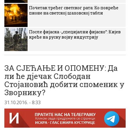
Почетак трећег светског рата: Ко покреће
пионе на светској шаховској табли
После фијаска -„специјални фијаско“: Кијев
креће на руску војну индустрију
ЗА СЈЕЋАЊЕ И ОПОМЕНУ: Да
ли ће дјечак Слободан
Стојановић добити споменик у
Зворнику?
31.10.2016. - 8:33