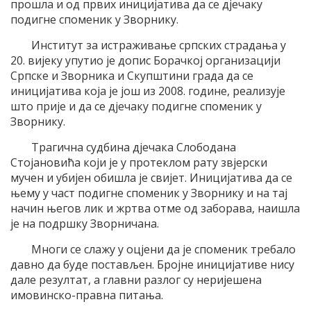
прошла и од првих иницијатива да се дјечаку
подигне споменик у Зворнику.
Институт за истраживање српских страдања у
20. вијеку упутио је допис Борачкој организацији
Српске и Зворника и Скупштини града да се
иницијатива која је још из 2008. године, реализује
што прије и да се дјечаку подигне споменик у
Зворнику.
Трагична судбина дјечака Слободана
Стојановића који је у протеклом рату звјерски
мучен и убијен обишла је свијет. Иницијатива да се
њему у част подигне споменик у Зворнику и на тај
начин његов лик и жртва отме од заборава, наишла
је на подршку Зворничана.
Многи се слажу у оцјени да је споменик требало
давно да буде постављен. Бројне иницијативе нису
дале резултат, а главни разлог су неријешена
имовинско-правна питања.