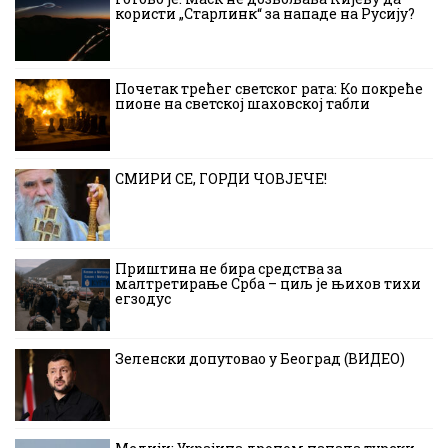
користи „Старлинк“ за нападе на Русију?
Почетак трећег светског рата: Ко покреће
пионе на светској шаховској табли
СМИРИ СЕ, ГОРДИ ЧОВЈЕЧЕ!
Приштина не бира средства за
малтретирање Срба – циљ је њихов тихи
егзодус
Зеленски допутовао у Београд (ВИДЕО)