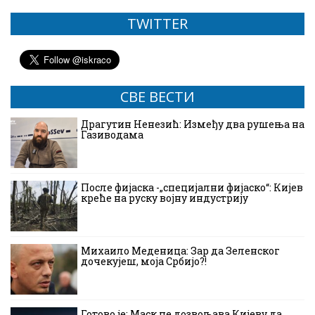
TWITTER
СВЕ ВЕСТИ
Драгутин Ненезић: Између два рушења на
Газиводама
После фијаска -„специјални фијаско“: Кијев
креће на руску војну индустрију
Михаило Меденица: Зар да Зеленског
дочекујеш, моја Србијо?!
Готово је: Маск не дозвољава Кијеву да