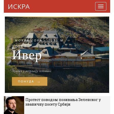
ИСКРА
Навига
Протест поводом позивања Зеленског у
званичну посету Србији