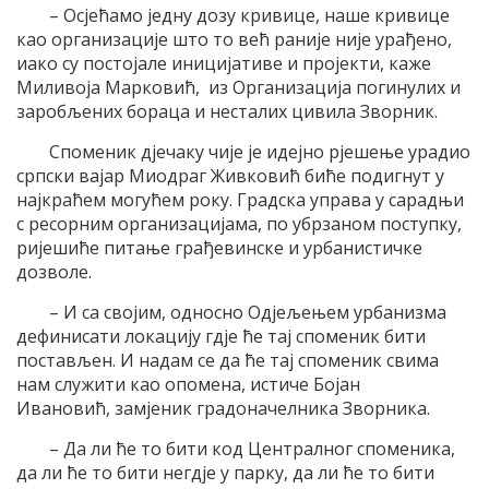
– Осјећамо једну дозу кривице, наше кривице
као организације што то већ раније није урађено,
иако су постојале иницијативе и пројекти, каже
Миливоја Марковић, из Организација погинулих и
заробљених бораца и несталих цивила Зворник.
Споменик дјечаку чије је идејно рјешење урадио
српски вајар Миодраг Живковић биће подигнут у
најкраћем могућем року. Градска управа у сарадњи
с ресорним организацијама, по убрзаном поступку,
ријешиће питање грађевинске и урбанистичке
дозволе.
– И са својим, односно Одјељењем урбанизма
дефинисати локацију гдје ће тај споменик бити
постављен. И надам се да ће тај споменик свима
нам служити као опомена, истиче Бојан
Ивановић, замјеник градоначелника Зворника.
– Да ли ће то бити код Централног споменика,
да ли ће то бити негдје у парку, да ли ће то бити