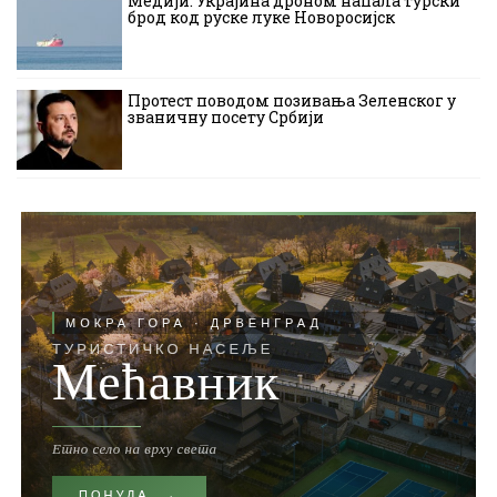
Медији: Украјина дроном напала турски
брод код руске луке Новоросијск
Протест поводом позивања Зеленског у
званичну посету Србији