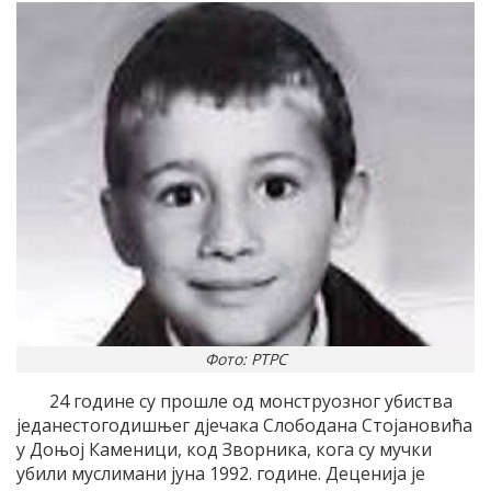
Фото: РТРС
24 године су прошле од монструозног убиства
једанестогодишњег дјечака Слободана Стојановића
у Доњој Каменици, код Зворника, кога су мучки
убили муслимани јуна 1992. године. Деценија је