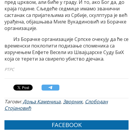
пред црквом, али биће у граду. И то, ако Бог да, до
краја године. Сљедеће седмице имамо званични
састанак са пријатељима из Србије, скулптура је већ
урађена, објашњава Миле Вукадиновић из Борачке
организације.
Из Борачке организације Српске очекују да ће се
временски поклопити подизање споменика са
изручењем Елфете Весели из Швајцарске Суду БиХ
која се терети за свирепо убиство дјечака.
РТРС
Тагови:
Доња Каменица
,
Зворник
,
Слободан
Стојановић
FACEBOOK