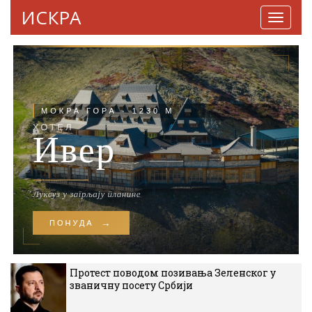
ИСКРА
Навига
Протест поводом позивања Зеленског у
званичну посету Србији