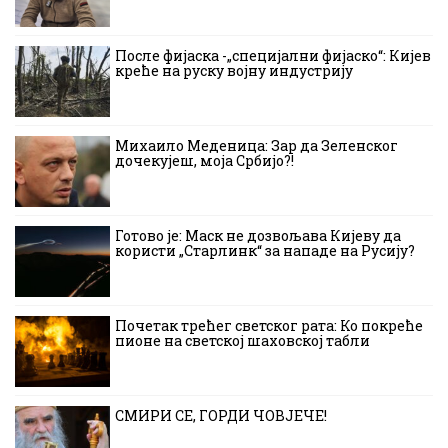
После фијаска -„специјални фијаско“: Кијев
креће на руску војну индустрију
Михаило Меденица: Зар да Зеленског
дочекујеш, моја Србијо?!
Готово је: Маск не дозвољава Кијеву да
користи „Старлинк“ за нападе на Русију?
Почетак трећег светског рата: Ко покреће
пионе на светској шаховској табли
СМИРИ СЕ, ГОРДИ ЧОВЈЕЧЕ!