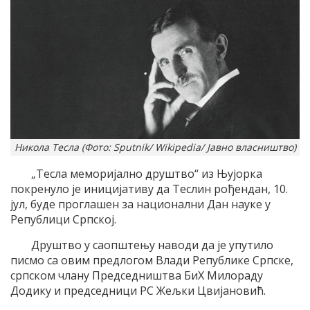
Никола Тесла (Фото: Sputnik/ Wikipedia/ Јавно власништво)
„Тесла меморијално друштво“ из Њујорка
покренуло је иницијативу да Теслин рођендан, 10.
јул, буде проглашен за национални Дан науке у
Републици Српској.
Друштво у саопштењу наводи да је упутило
писмо са овим предлогом Влади Републике Српске,
српском члану Председништва БиХ Милораду
Додику и председници РС Жељки Цвијановић.