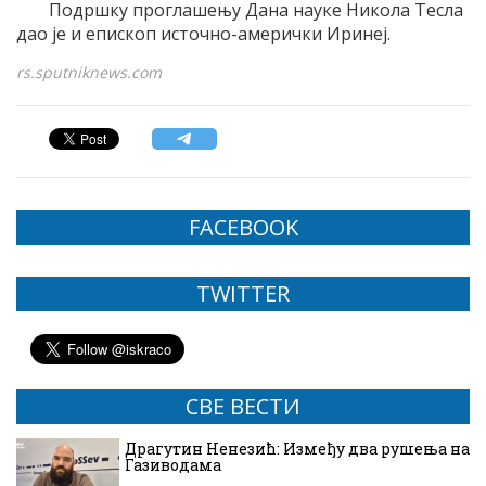
Подршку проглашењу Дана науке Никола Тесла
дао је и епископ источно-амерички Иринеј.
rs.sputniknews.com
FACEBOOK
TWITTER
СВЕ ВЕСТИ
Драгутин Ненезић: Између два рушења на
Газиводама