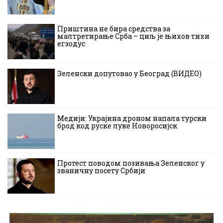
Приштина не бира средства за
малтретирање Срба – циљ је њихов тихи
егзодус
Зеленски допутовао у Београд (ВИДЕО)
Медији: Украјина дроном напала турски
брод код руске луке Новоросијск
Протест поводом позивања Зеленског у
званичну посету Србији