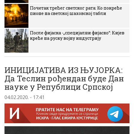
Почетак трећег светског рата: Ко покреће
пионе на светској шаховској табли
После фијаска -„специјални фијаско“: Кијев
креће на руску војну индустрију
ИНИЦИЈАТИВА ИЗ ЊУЈОРКА:
Да Теслин рођендан буде Дан
науке у Републици Српској
04.02.2020. - 17:41