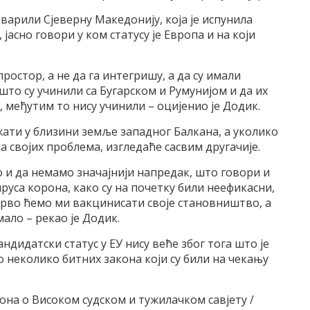
варили Сјеверну Македонију, која је испунила
јасно говори у ком статусу је Европа и на који
ростор, а не да га интегришу, а да су имали
што су учинили са Бугарском и Румунијом и да их
, међутим то нису учинили – оцијенио је Додик.
ржати у близини земље западног Балкана, а уколико
на својих проблема, изгледаће сасвим другачије.
о и да немамо значајнији напредак, што говори и
уса корона, како су на почетку били неефикасни,
прво ћемо ми вакцинисати своје становништво, а
мало – рекао је Додик.
ндидатски статус у ЕУ нису веће због тога што је
 неколико битних закона који су били на чекању
кона о Високом судском и тужилачком савјету /