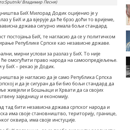
о:Sputnik/ Владимир Песня)
едништва БиХ Милорад Додик оцијенио је у
аз у БиХ и да вјерује да ће брзо доћи то вријеме,
езависна држава сигурно имала бољи стандард.
ост постојања БиХ, те нагласио да се у политичком
лирање Републике Српске као независне државе.
ални, мирни услови за разлаз у БиХ. То није
ји ће омогућити право народа на самоопредјељење.
у БиХ – рекао је Додик.
дништва је нагласио да је само Република Српска
рпској и да је сигуран да би био бољи стандард да
боље живјели и Бошњаци и Хрвати да са својих
штвену заједницу и економију.
кад тад бити независна држава српског народа и
ска има своје становништво, територију, границе,
ког оквира, има своје инстуције.