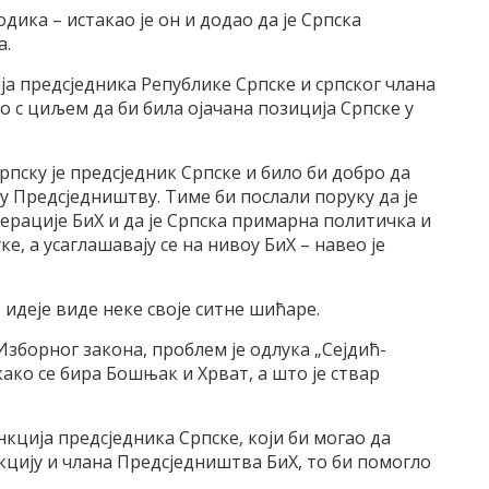
дика – истакао је он и додао да је Српска
а.
ја предсједника Републике Српске и српског члана
то с циљем да би била ојачана позиција Српске у
рпску је предсједник Српске и било би добро да
 Предсједништву. Тиме би послали поруку да је
ерације БиХ и да је Српска примарна политичка и
е, а усаглашавају се на нивоу БиХ – навео је
е идеје виде неке своје ситне шићаре.
зборног закона, проблем је одлука „Сејдић-
ако се бира Бошњак и Хрват, а што је ствар
нкција предсједника Српске, који би могао да
кцију и члана Предсједништва БиХ, то би помогло