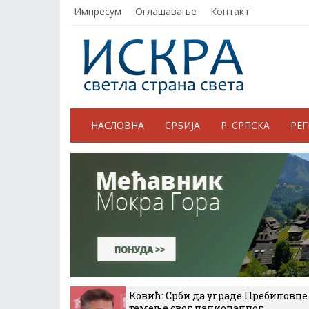
Импресум
Оглашавање
Контакт
НАСЛОВНА
СРБИЈА
Р. СРПСКА
РЕ
Ковић: Срби да уграде Пребиловце
темеље свог националног