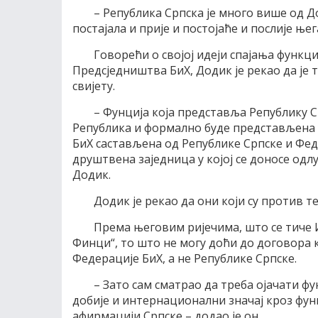
– Република Српска је много више од До
постајала и прије и постојаће и послије њег
Говорећи о својој идеји спајања функци
Предсједништва БиХ, Додик је рекао да је 
свијету.
– Фунција која представља Републику С
Република и формално буде представљена у
БиХ састављена од Републике Српске и Фед
друштвена заједница у којој се доносе одлук
Додик.
Додик је рекао да они који су против т
Према његовим ријечима, што се тиче И
Финци“, то што не могу доћи до договора к
Федерације БиХ, а не Републике Српске.
– Зато сам сматрао да треба ојачати фу
добије и интернационални значај кроз фун
афирмацији Српске – додао је он.