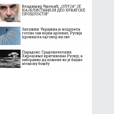
Владимир Умељић: „ОЛУЈА“ ЈЕ
НАЈБЛИСТАВИЈИ ДЕО ХРВАТСКЕ
ПРОШЛОСТИ“
Залужни: Украјина је исцрпела
готово сав војни арсенал, Русија
пронашла одговор на све
Парадокс: Градоначелник
Хирошиме критиковао Русију, а
заборавио да помене ко је бацио
атомску бомбу