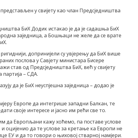
о представљен у свијету као члан Предсједништва
дништва БиХ Додик истакао је да је садашња БиХ
народна заједница, а Бошњаци не желе да се врате
иХ.
ш ригиднији, допринијели су увјерењу да БиХ више
раних послова у Савјету министара Бисере
ажи став од Предсједништва БиХ, већ у свијету
 партија – СДА.
азују да је БиХ неуспјешна заједница – додао је
амјеру Европе да интегрише западни Балкан, те
дати своје интересе и јасно им рећи све то.
тим да Европљани кажу хоћемо, па поставе услове
 и оцијенио да те услове за кретање ка Европи не
це ЕУ и да то говори о њиховој стварној намјери.