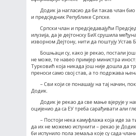
Додик ја нагласио да би такав члан би
и предсједник Републике Српске.
Српски члан и предсједавајући Предсје
илузија, да је дејтонску БиХ срушила међу
изворном Дејтону, нити да поштују Устав Б
Бошњаци су, како је рекао, постали јо
не може, те навео примјер министра иност
Турковић која никада још није дошла да тр
преноси само свој став, а то подржава њена
– Сви који се понашају на тај начин, пок
Додик.
Додик је рекао да све мање вјерује у н
оцијенио да са ЕУ треба сарађивати али гле
– Постоји нека камуфлажа која иде за 
да их не можемо испунити – рекао је Додик
би испунило пола земаља које су сада члани