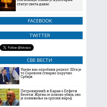
статус света данас
FACEBOOK
TWITTER
СВЕ ВЕСТИ
Уцене као опробани рецепт: Шта је
то Соренсен стварно поручио
Србији
Петронијевић и Каран о Елфети
Весели: Жртва се поново убија, ово
је понижење за српски народ