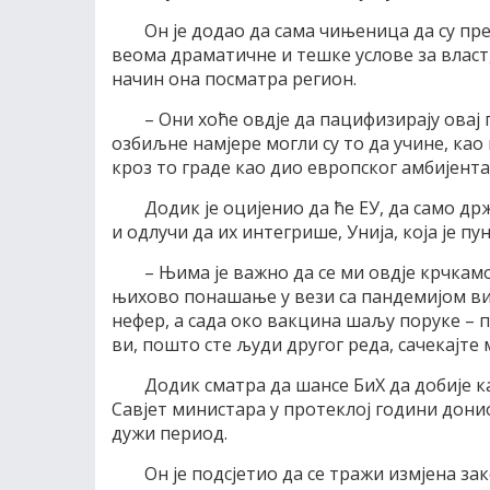
Он је додао да сама чињеница да су пре
веома драматичне и тешке услове за власт, 
начин она посматра регион.
– Они хоће овдје да пацифизирају овај п
озбиљне намјере могли су то да учине, као 
кроз то граде као дио европског амбијента
Додик је оцијенио да ће ЕУ, да само д
и одлучи да их интегрише, Унија, која је пу
– Њима је важно да се ми овдје крчкам
њихово понашање у вези са пандемијом вир
нефер, а сада око вакцина шаљу поруке – 
ви, пошто сте људи другог реда, сачекајте 
Додик сматра да шансе БиХ да добије ка
Савјет министара у протеклој години донио
дужи период.
Он је подсјетио да се тражи измјена за