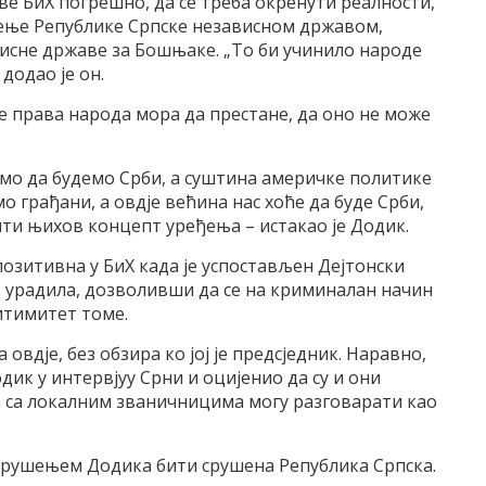
ве БиХ погрешно, да се треба окренути реалности,
шење Републике Српске независном државом,
исне државе за Бошњаке. „То би учинило народе
додао је он.
е права народа мора да престане, да оно не може
емо да будемо Срби, а суштина америчке политике
о грађани, а овдје већина нас хоће да буде Срби,
ти њихов концепт уређења – истакао је Додик.
позитивна у БиХ када је успостављен Дејтонски
но урадила, дозволивши да се на криминалан начин
итимитет томе.
овдје, без обзира ко јој је предсједник. Наравно,
дик у интервјуу Срни и оцијенио да су и они
а са локалним званичницима могу разговарати као
ће рушењем Додика бити срушена Република Српска.