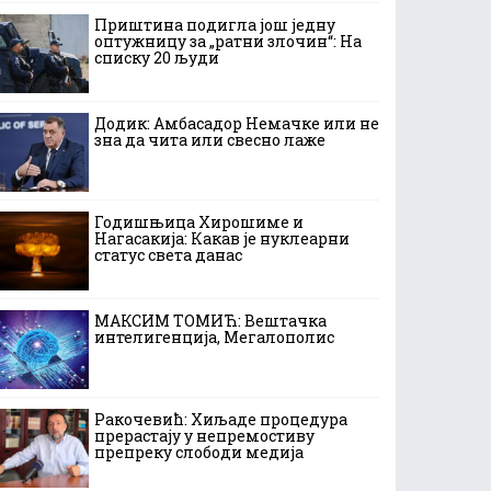
Приштина подигла још једну
оптужницу за „ратни злочин“: На
списку 20 људи
Додик: Амбасадор Немачке или не
зна да чита или свесно лаже
Годишњица Хирошиме и
Нагасакија: Какав је нуклеарни
статус света данас
МАКСИМ ТОМИЋ: Вештачка
интелигенција, Мегалополис
Ракочевић: Хиљаде процедура
прерастају у непремостиву
препреку слободи медија