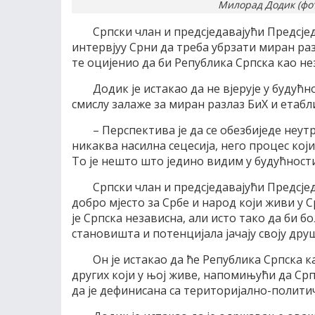
Милорад Додик (фот
Српски члан и предсједавајући Предсј
интервјуу Срни да треба убрзати миран разл
те оцијенио да би Република Српска као н
Додик је истакао да не вјерује у будућн
смислу залаже за миран разлаз БиХ и етаб
– Перспектива је да се обезбиједе неутр
никаква насилна сецесија, него процес ко
То је нешто што једино видим у будућности 
Српски члан и предсједавајући Предсје
добро мјесто за Србе и народ који живи у С
је Српска независна, али исто тако да би 
становишта и потенцијала јачају своју дру
Он је истакао да ће Република Српска 
других који у њој живе, напомињући да Срп
да је дефинисана са територијално-политич