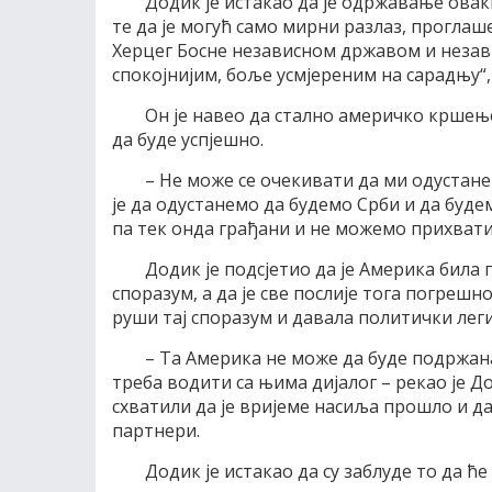
Додик је истакао да је одржавање овак
те да је могућ само мирни разлаз, прогла
Херцег Босне независном државом и незав
спокојнијим, боље усмјереним на сарадњу“, 
Он је навео да стално америчко кршењ
да буде успјешно.
– Не може се очекивати да ми одустан
је да одустанемо да будемо Срби и да будем
па тек онда грађани и не можемо прихвати
Додик је подсјетио да је Америка била 
споразум, а да је све послије тога погреш
руши тај споразум и давала политички лег
– Та Америка не може да буде подржана 
треба водити са њима дијалог – рекао је До
схватили да је вријеме насиља прошло и д
партнери.
Додик је истакао да су заблуде то да 