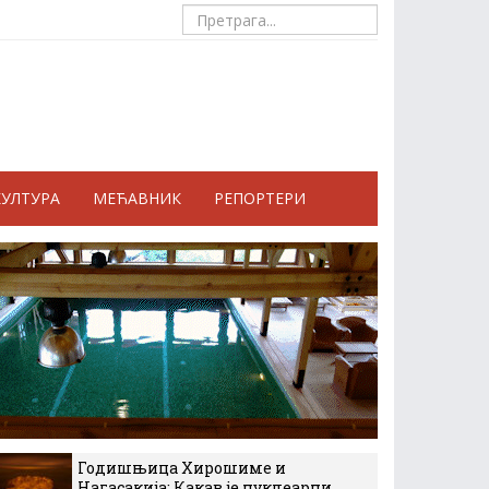
КУЛТУРА
МЕЋАВНИК
РЕПОРТЕРИ
Годишњица Хирошиме и
Нагасакија: Какав је нуклеарни