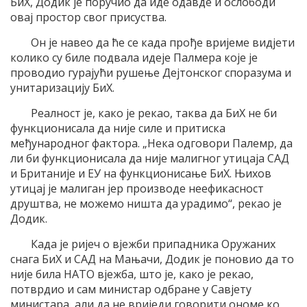
БиХ, Додик је поручио да иде одавде и ослободи
овај простор свог присуства.
Он је навео да ће се када прође вријеме видјети
колико су биле подвала идеје Палмера које је
проводио гурајући рушење Дејтонског споразума и
унитаризацију БиХ.
Реалност је, како је рекао, таква да БиХ не би
функционисала да није силе и притиска
међународног фактора. „Нека одговори Палемр, да
ли би функционисала да није малигног утицаја САД
и Британије и ЕУ на функционисање БиХ. Њихов
утицај је малиган јер производе неефикасност
друштва, не можемо ништа да урадимо“, рекао је
Додик.
Када је ријеч о вјежби припадника Оружаних
снага БиХ и САД на Мањачи, Додик је поновио да то
није била НАТО вјежба, што је, како је рекао,
потврдио и сам министар одбране у Савјету
министара, али да не вриједи говорити ономе ко