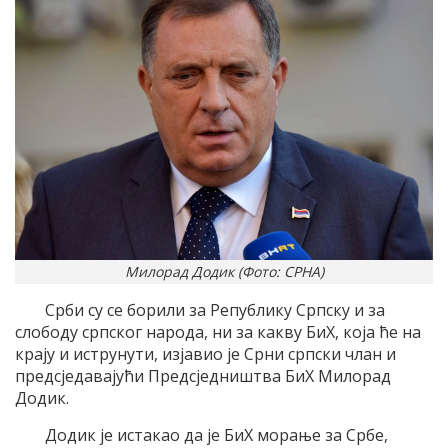
Милорад Додик (Фото: СРНА)
Срби су се борили за Републику Српску и за
слободу српског народа, ни за какву БиХ, која ће на
крају и иструнути, изјавио је Срни српски члан и
предсједавајући Предсједништва БиХ Милорад
Додик.
Додик је истакао да је БиХ морање за Србе,