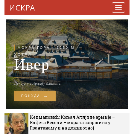
ИСКРА
Навига
Кецмановић: Кољач Алијине армије –
Елфета Весели – морала завршити у
Гвантанаму и на доживотној