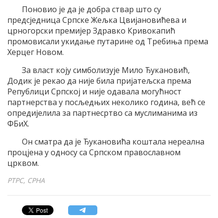
Поновио је да је добра ствар што су
предсједница Српске Жељка Цвијановићева и
црногорски премијер Здравко Кривокапић
промовисали укидање путарине од Требиња према
Херцег Новом.
За власт коју симболизује Мило Ђукановић,
Додик је рекао да није била пријатељска према
Републици Српској и није одавала могућност
партнерства у посљедњих неколико година, већ се
опредијелила за партнесртво са муслиманима из
ФБиХ.
Он сматра да је Ђукановића коштала нереална
процјена у односу са Српском православном
црквом.
РТРС, СРНА