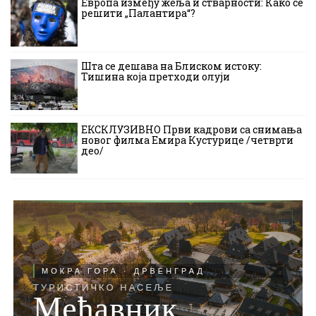
Европа између жеља и стварности: Како се
решити „Палантира“?
Шта се дешава на Блиском истоку:
Тишина која претходи олуји
ЕКСКЛУЗИВНО Први кадрови са снимања
новог филма Емира Кустурице /четврти
део/