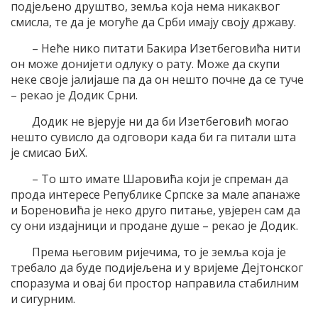
подјељено друштво, земља која нема никаквог
смисла, те да је могуће да Срби имају своју државу.
– Неће нико питати Бакира Изетбеговића нити
он може донијети одлуку о рату. Може да скупи
неке своје јалијаше па да он нешто почне да се туче
– рекао је Додик Срни.
Додик не вјерује ни да би Изетбеговић могао
нешто сувисло да одговори када би га питали шта
је смисао БиХ.
– То што имате Шаровића који је спреман да
прода интересе Републике Српске за мале апанаже
и Бореновића је неко друго питање, увјерен сам да
су они издајници и продане душе – рекао је Додик.
Према његовим ријечима, то је земља која је
требало да буде подијељена и у вријеме Дејтонског
споразума и овај би простор направила стабилним
и сигурним.