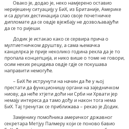
Овако је, додао је, неко намјерено оставио
неријешену ситуацију у БиХ, из Британије, Америке
и са других дестинација слао своје почетничке
дипломате да се овдје вјежбају не дозвољавајући
да се то ријеши.
Додик је истакао како се сервира прича о
мултиетничком друштву, а сама њемачка
канцелрка је прије неколико година рекла да је то
пропала концепција, и нико више о томе не говори,
осим неких рецидива овдје гдје се покушава
направити немогуће.
– БиХ ће иструнути на начин да ће у њој
престати да функционишу органи на заједничком
ниову, да неће хтјети доћи ни Срби ни Хрвати јер
немају интереса да тамо дођу и након тога нема
БиХ. Тај тренутак се приближава – рекао је Додик.
Замјенику помоћника америчког државног
секретара Метјуу Палмеру који се поново бавио