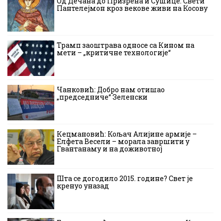
Од Дечана до Призрена и Сушице: Свети
Пантелејмон кроз векове живи на Косову
Трамп заоштрава односе са Кином на
мети – „критичне технологије“
Чанковић: Добро нам отишао
„председниче“ Зеленски
Кецмановић: Кољач Алијине армије –
Елфета Весели – морала завршити у
Гвантанаму и на доживотној
Шта се догодило 2015. године? Свет је
кренуо уназад