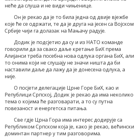
неће да слуша и не види чињенице.
Он је рекао да је то била једна од двије вјежбе
које ће се одржати, те да је друга на јесен са Војском
Србије чији га долазак на Мањачу радује.
Додик је подсјетио да су и из НАТО команде
говорили да за свако даље кретање БиХ према
Алијанси треба посебна нова одлука органа БиХ, али
то онима који не слушају не значи ништа да би
наставили даље да лажу да је донесена одлука, а
није.
О посјети делегације Црне Горе БиХ, као и
Републици Српској, Додик је рекао да има неколико
тема о којима ће разговарати, а то су путна
повезаност и енергетска питања.
Све гдје Црна Гора има интерес додирује са
Републиком Српском која је, како је рекао, већински
доминтан партнер у тим разговорима.