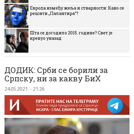
Европа између жеља и стварности: Како се
решити „Палантира“?
Шта се догодило 2015. године? Свет је
кренуо уназад
ДОДИК: Срби се борили за
Српску, ни за какву БиХ
24.05.2021. - 21:26