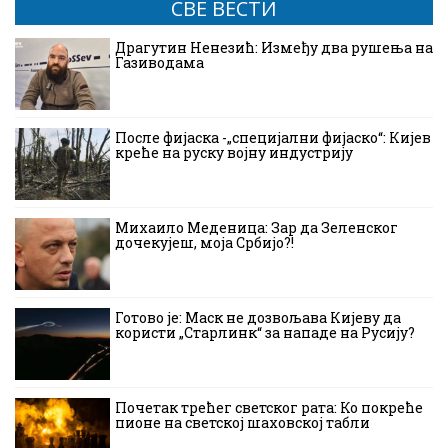
СВЕ ВЕСТИ
Драгутин Ненезић: Између два рушења на
Газиводама
После фијаска -„специјални фијаско“: Кијев
креће на руску војну индустрију
Михаило Меденица: Зар да Зеленског
дочекујеш, моја Србијо?!
Готово је: Маск не дозвољава Кијеву да
користи „Старлинк“ за нападе на Русију?
Почетак трећег светског рата: Ко покреће
пионе на светској шаховској табли