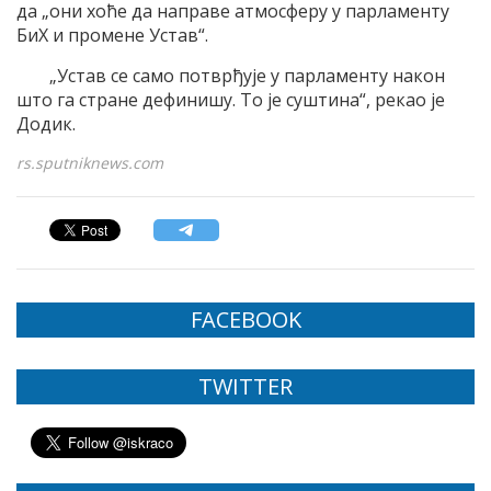
да „они хоће да направе атмосферу у парламенту
БиХ и промене Устав“.
„Устав се само потврђује у парламенту након
што га стране дефинишу. То је суштина“, рекао је
Додик.
rs.sputniknews.com
FACEBOOK
TWITTER