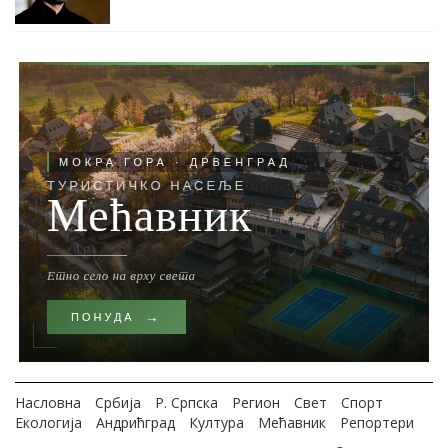
Насловна
Србија
Р. Српска
Регион
Свет
Спорт
Екологија
Андрићград
Култура
Мећавник
Репортери