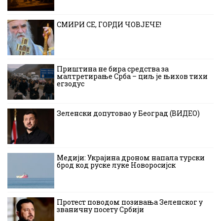
СМИРИ СЕ, ГОРДИ ЧОВЈЕЧЕ!
Приштина не бира средства за
малтретирање Срба – циљ је њихов тихи
егзодус
Зеленски допутовао у Београд (ВИДЕО)
Медији: Украјина дроном напала турски
брод код руске луке Новоросијск
Протест поводом позивања Зеленског у
званичну посету Србији