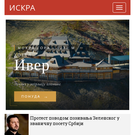
ИСКРА
Навига
Протест поводом позивања Зеленског у
званичну посету Србији