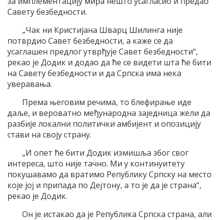
за имплементацију мира нешто усагласио и предао
Савету безбедности.
„Чак ни Кристијана Шварц Шилинга није
потврдио Савет безбедности, а каже се да
усаглашен предлог утврђује Савет безбедности“,
рекао је Додик и додао да ће се видети шта ће бити
на Савету безбедности и да Српска има нека
уверавања.
Према његовим речима, то блефирање иде
даље, и вероватно међународна заједница жели да
разбије локални политички амбијент и опозицију
стави на своју страну.
„И опет ће бити Додик измишља због свог
интереса, што није тачно. Ми у континуитету
покушавамо да вратимо Републику Српску на место
које јој и припада по Дејтону, а то је да је страна“,
рекао је Додик.
Он је истакао да је Република Српска страна, али