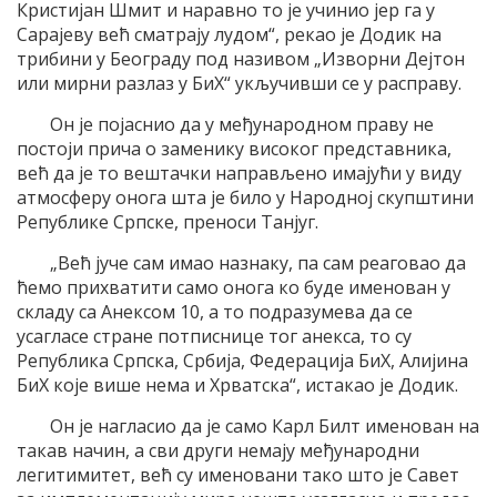
Кристијан Шмит и наравно то је учинио јер га у
Сарајеву већ сматрају лудом“, рекао је Додик на
трибини у Београду под називом „Изворни Дејтон
или мирни разлаз у БиХ“ укључивши се у расправу.
Он је појаснио да у међународном праву не
постоји прича о заменику високог представника,
већ да је то вештачки направљено имајући у виду
атмосферу онога шта је било у Народној скупштини
Републике Српске, преноси Танјуг.
„Већ јуче сам имао назнаку, па сам реаговао да
ћемо прихватити само онога ко буде именован у
складу са Анексом 10, а то подразумева да се
усагласе стране потписнице тог анекса, то су
Република Српска, Србија, Федерација БиХ, Алијина
БиХ које више нема и Хрватска“, истакао је Додик.
Он је нагласио да је само Карл Билт именован на
такав начин, а сви други немају међународни
легитимитет, већ су именовани тако што је Савет