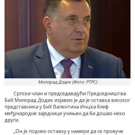
Милорад Додик (Фото: РТРС)
Српски члан и председавајући Председништва
БиХ Милорад Додик изјавио је да је оставка високог
представника у БиХ Валентина Инцка блеф
међународне заједнице учињен да би дошао неко
други.
„Он је поднео оставку у намери да се провуче