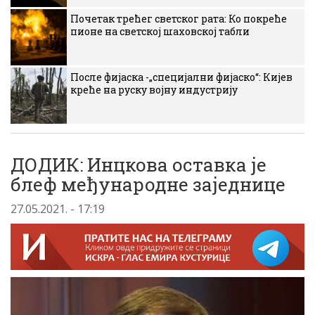
Почетак трећег светског рата: Ко покреће
пионе на светској шаховској табли
После фијаска -„специјални фијаско“: Кијев
креће на руску војну индустрију
ДОДИК: Инцкова оставка је
блеф међународне заједнице
27.05.2021. - 17:19