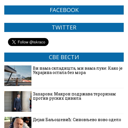
FACEBOOK
TWITTER
СВЕ ВЕСТИ
Ви нама складишта, ми вама луке: Како је
Украјина остала без мора
Захарова: Макрон подржава тероризам
против руских цивила
Дејан Баљошевић: Синовљево ново одело