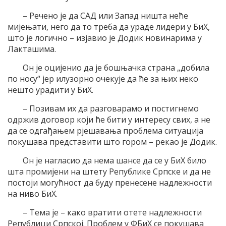
– Речено је да САД или Запад ништа неће
мијењати, него да то треба да ураде лидери у БиХ,
што је логично – изјавио је Додик новинарима у
Лакташима.
Он је оцијенио да је бошњачка страна „добила
по носу“ јер илузорно очекује да ће за њих неко
нешто урадити у БиХ.
– Позивам их да разговарамо и постигнемо
одржив договор који ће бити у интересу свих, а не
да се одгађањем рјешавања проблема ситуација
покушава представити што гором – рекао је Додик.
Он је нагласио да нема шансе да се у БиХ било
шта промијени на штету Републике Српске и да не
постоји могућност да буду пренесене надлежности
на ниво БиХ.
– Тема је – како вратити отете надлежности
Републици Српској. Проблем у ФБиХ се покушава