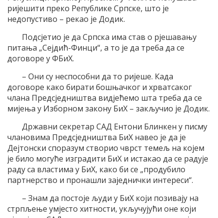
ријешити преко Републике Српске, што је
недопустиво – рекао је Додик.
Подсјетио је да Српска има став о рјешавању
питања „Сејдић-Финци“, а то је да треба да се
договоре у ФБиХ.
– Они су неспособни да то ријеше. Када
договоре како бирати бошњачког и хрватсаког
члана Предсједништва видјећемо шта треба да се
мијења у Изборном закону БиХ – закључио је Додик.
Државни секретар САД Ентони Блинкен у писму
члановима Предсједништва БиХ навео је да је
Дејтонски споразум створио чврст темељ на којем
је било могуће изградити БиХ и истакао да се радује
раду са властима у БиХ, како би се „продубило
партнерство и пронашли заједнички интереси“.
– Знам да постоје људи у БиХ који позивају на
стрпљење умјесто хитности, укључујући оне који