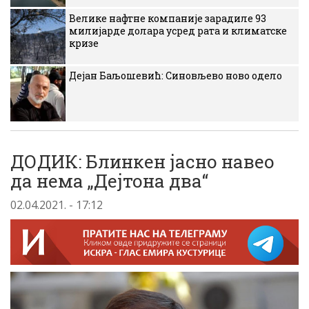
Велике нафтне компаније зарадиле 93
милијарде долара усред рата и климатске
кризе
Дејан Баљошевић: Синовљево ново одело
ДОДИК: Блинкен јасно навео
да нема „Дејтона два“
02.04.2021. - 17:12