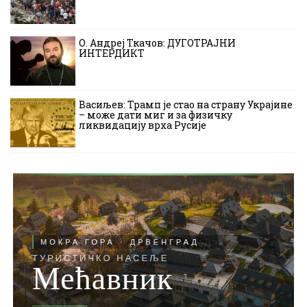
О. Андреј Ткачов: ДУГОТРАЈНИ
ИНТЕРДИКТ
Васиљев: Трамп је стао на страну Украјине
– може дати миг и за физичку
ликвидацију врха Русије