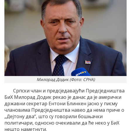
Милорад Додик (Фото: СРНА)
Српски члан и предсједавајући Предсједништва
БиХ Милорад Додик рекао је данас да је амерички
државни секретар Ентони Блинкен јасно у писму
члановима Предсједништва навео да нема приче о
„Дејтону два“, што су говорили бошњачки
политичари, односно очекивали да ће неко у БиХ
нешто наметнути.