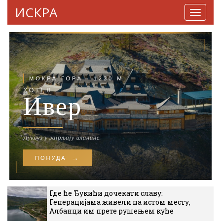
ИСКРА
Навига
Где ће Ђукићи дочекати славу:
Генерацијама живели на истом месту,
Албанци им прете рушењем куће