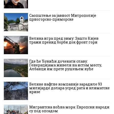
Саопштење за јавност Митрополије
црногорско-приморске
Велика игра пред зиму: Зашто Кијев
тражи прекид борби док фронт гори
Где ће Ђукићи дочекати славу:
Генерацијама живели на истом месту,
Албанци им прете рушењем куће
Велике нафтне компаније зарадиле 93
милијарде долара усред рата и климатске
кризе
Мигрантска ноћна мора: Европски народи
су под опсадом