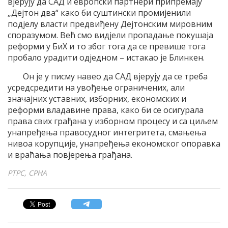
вјерују да САД и европски партнери припремају
„Дејтон два“ како би суштински промијенили
подјелу власти предвиђену Дејтонским мировним
споразумом. Већ смо видјели пропадање покушаја
реформи у БиХ и то због тога да се превише тога
пробало урадити одједном – истакао је Блинкен.
Он је у писму навео да САД вјерују да се треба
усредсредити на увођење ограничених, али
значајних уставних, изборних, економских и
реформи владавине права, како би се осигурала
права свих грађана у изборном процесу и са циљем
унапређења правосудног интегритета, смањења
нивоа корупције, унапређења економског опоравка
и враћања повјерења грађана.
РТРС, СРНА