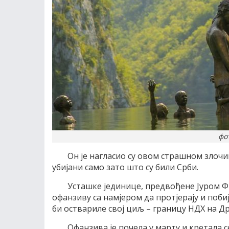
фо
Он је нагласио су овом страшном зло
убијани само зато што су били Срби.
Усташке јединице, предвођене Јуром Ф
офанзиву са намјером да протјерају и поби
би оствариле свој циљ – границу НДХ на Д
Офанзива је почела у марту и кретала 