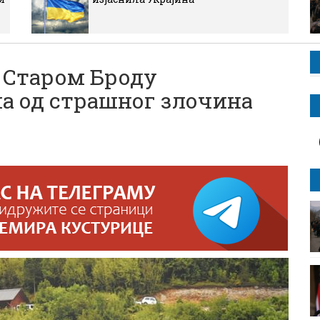
 Старом Броду
а од страшног злочина