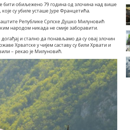
е бити обиљежено 79 година од злочина над више
, које су убиле усташе Јуре Францетића.
заштите Републике Српске Душко Милуновић
пским народом никада не смије заборавити.
догађај и стално да понављамо да су овај злочин
жаве Хрватске у чијем саставу су били Хрвати и
вили – рекао је Милуновић.