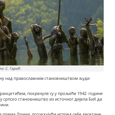
то: С. Гарић
чину над православним становништвом људи
ранцетићем, покренуле су у прољеће 1942. године
ју српско становништво из источног дијела БиХ да
рини.
се према Дрини, потискујући испред себе десетине