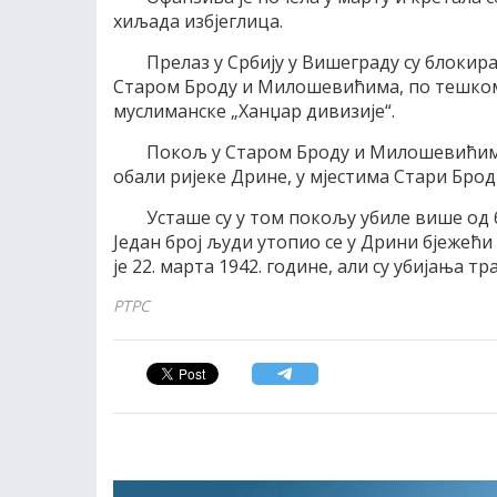
хиљада избјеглица.
Прелаз у Србију у Вишеграду су блокира
Старом Броду и Милошевићима, по тешком
муслиманске „Ханџар дивизије“.
Покољ у Старом Броду и Милошевићима 
обали ријеке Дрине, у мјестима Стари Бр
Усташе су у том покољу убиле више од 
Један број људи утопио се у Дрини бјежећ
је 22. марта 1942. године, али су убијања тр
РТРС