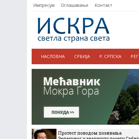
Импресум
Оглашавање
Контакт
НАСЛОВНА
СРБИЈА
Р. СРПСКА
РЕ
Протест поводом позивања
Зеленског у званичну посету Србиј