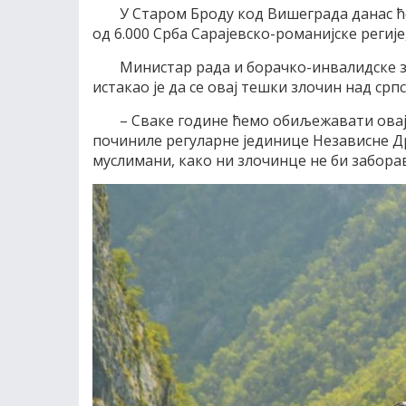
У Старом Броду код Вишеграда данас ћ
од 6.000 Срба Сарајевско-романијске регије
Министар рада и борачко-инвалидске 
истакао је да се овај тешки злочин над ср
– Сваке године ћемо обиљежавати овај 
починиле регуларне јединице Независне Др
муслимани, како ни злочинце не би забора