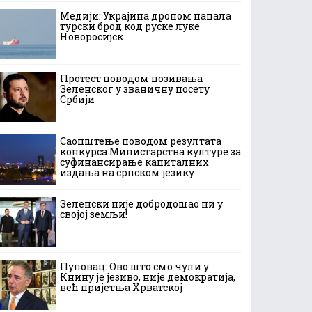
Медији: Украјина дроном напала
турски брод код руске луке
Новоросијск
Протест поводом позивања
Зеленског у званичну посету
Србији
Саопштење поводом резултата
конкурса Министарства културе за
суфинансирање капиталних
издања на српском језику
Зеленски није добродошао ни у
својој земљи!
Пуповац: Ово што смо чули у
Книну је језиво, није демократија,
већ пријетња Хрватској