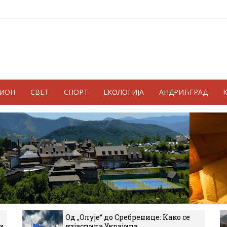
ГИОН
СВЕТ
СПОРТ
ЕКОЛОГИЈА
АНДРИЋГРАД
Од „Олује“ до Сребренице: Како се
и
изјаснила Украјина