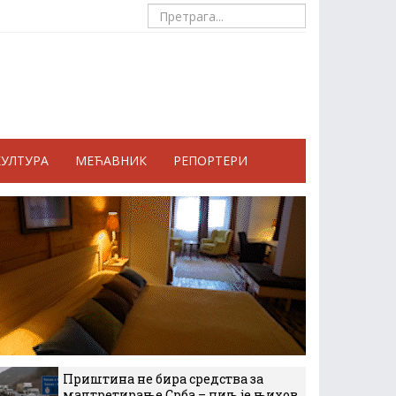
КУЛТУРА
МЕЋАВНИК
РЕПОРТЕРИ
Приштина не бира средства за
малтретирање Срба – циљ је њихов