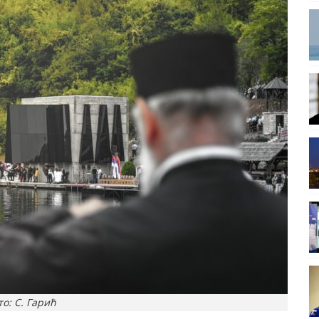
то: С. Гарић