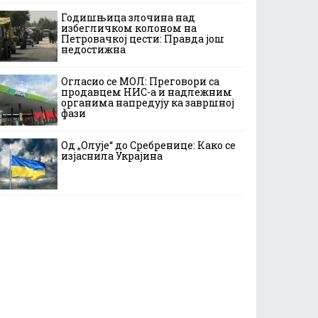
Годишњица злочина над
избегличком колоном на
Петровачкој цести: Правда још
недостижна
Огласио се МОЛ: Преговори са
продавцем НИС-а и надлежним
органима напредују ка завршној
фази
Од „Олује“ до Сребренице: Како се
изјаснила Украјина