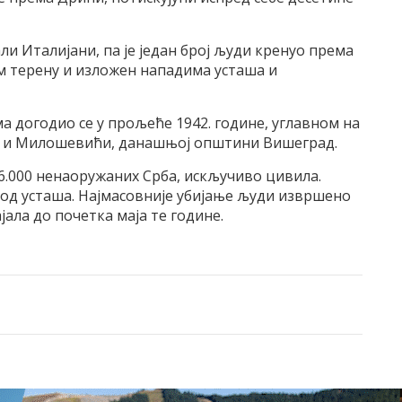
ли Италијани, па је један број људи кренуо према
 терену и изложен нападима усташа и
догодио се у прољеће 1942. године, углавном на
од и Милошевићи, данашњој општини Вишеград.
6.000 ненаоружаних Срба, искључиво цивила.
и од усташа. Најмасовније убијање људи извршено
ајала до почетка маја те године.