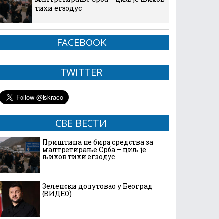
тихи егзодус
FACEBOOK
TWITTER
СВЕ ВЕСТИ
Приштина не бира средства за
малтретирање Срба – циљ је
њихов тихи егзодус
Зеленски допутовао у Београд
(ВИДЕО)