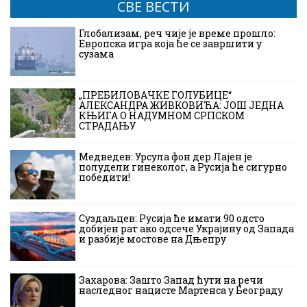
СВЕ ВЕСТИ
Глобализам, реч чије је време прошло:
Европска игра која ће се завршити у
сузама
„ПРЕБИЛОВАЧКЕ ГОЛУБИЦЕ“
АЛЕКСАНДРА ЖИВКОВИЋА: ЈОШ ЈЕДНА
КЊИГА О НАДУМНОМ СРПСКОМ
СТРАДАЊУ
Медведев: Урсула фон дер Лајен је
полудели гинеколог, а Русија ће сигурно
победити!
Суздаљцев: Русија ће имати 90 одсто
добијен рат ако одсече Украјину од Запада
и разбије мостове на Дњепру
Захарова: Зашто Запад ћути на речи
наследног нацисте Мартенса у Београду