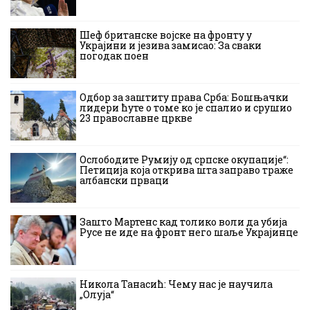
Шеф британске војске на фронту у
Украјини и језива замисао: За сваки
погодак поен
Одбор за заштиту права Срба: Бошњачки
лидери ћуте о томе ко је спалио и срушио
23 православне цркве
Ослободите Румију од српске окупације“:
Петиција која открива шта заправо траже
албански прваци
Зашто Мартенс кад толико воли да убија
Русе не иде на фронт него шаље Украјинце
Никола Танасић: Чему нас је научила
„Олуја“