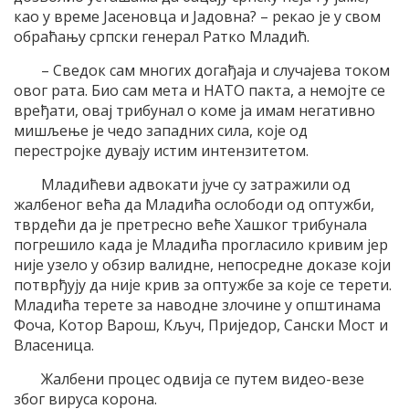
као у време Јасеновца и Јадовна? – рекао је у свом
обраћању српски генерал Ратко Младић.
– Сведок сам многих догађаја и случајева током
овог рата. Био сам мета и НАТО пакта, а немојте се
вређати, овај трибунал о коме ја имам негативно
мишљење је чедо западних сила, које од
перестројке дувају истим интензитетом.
Младићеви адвокати јуче су затражили од
жалбеног већа да Младића ослободи од оптужби,
тврдећи да је претресно веће Хашког трибунала
погрешило када је Младића прогласило кривим јер
није узело у обзир валидне, непосредне доказе који
потврђују да није крив за оптужбе за које се терети.
Младића терете за наводне злочине у општинама
Фоча, Котор Варош, Кључ, Приједор, Сански Мост и
Власеница.
Жалбени процес одвија се путем видео-везе
због вируса корона.