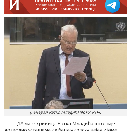
(Генерал Ратко Младић) Фото: РТРС
– ДА ли је кривица Ратка Младића што није
дозволио усташама да бацају српску нејач у јаме,