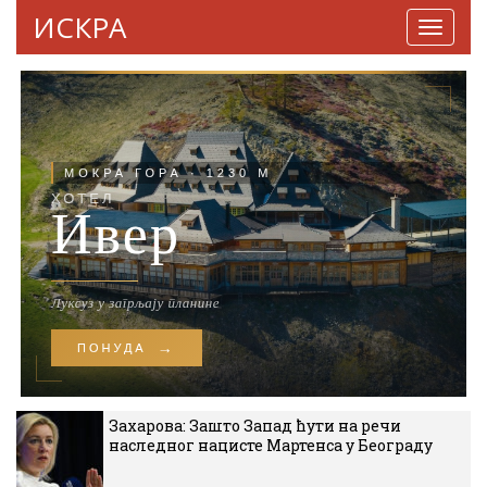
ИСКРА
Навига
Захарова: Зашто Запад ћути на речи
наследног нацисте Мартенса у Београду