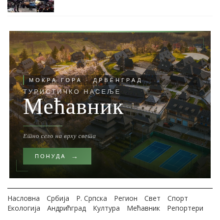
Насловна
Србија
Р. Српска
Регион
Свет
Спорт
Екологија
Андрићград
Култура
Мећавник
Репортери