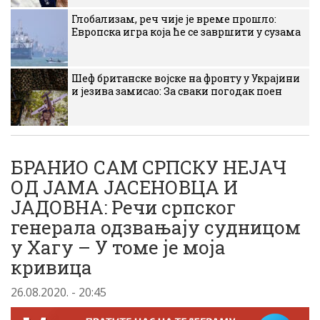
Глобализам, реч чије је време прошло:
Европска игра која ће се завршити у сузама
Шеф британске војске на фронту у Украјини
и језива замисао: За сваки погодак поен
БРАНИО САМ СРПСКУ НЕЈАЧ
ОД ЈАМА ЈАСЕНОВЦА И
ЈАДОВНА: Речи српског
генерала одзвањају судницом
у Хагу – У томе је моја
кривица
26.08.2020. - 20:45