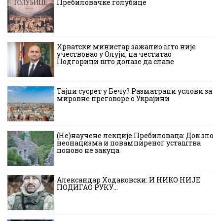
Пребиловачке голубице
Хрватски министар зажалио што није
учествовао у Олуји, па честитао
Подгорици што долазе да славе
Тајни сусрет у Бечу? Разматрани услови за
мировне преговоре о Украјини
(Не)научене лекције Пребиловаца: Док зло
неонацизма и повампиреног усташтва
поново не закуца
Александар Ходаковски: И НИКО НИЈЕ
ПОДИГАО РУКУ…