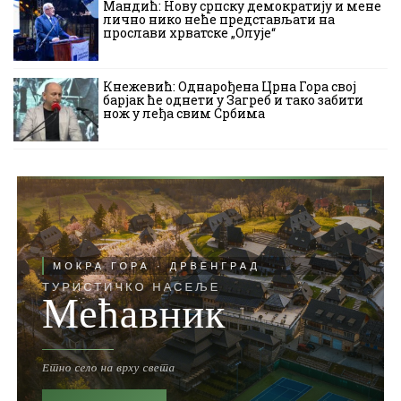
Мандић: Нову српску демократију и мене
лично нико неће представљати на
прослави хрватске „Олује“
Кнежевић: Однарођена Црна Гора свој
барјак ће однети у Загреб и тако забити
нож у леђа свим Србима