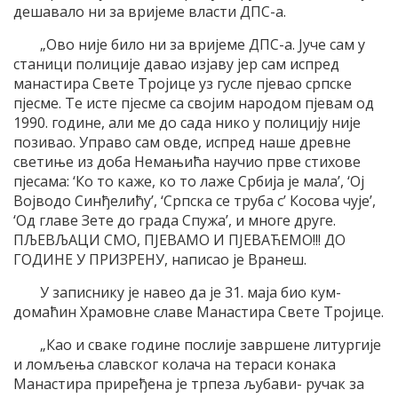
дешавало ни за вријеме власти ДПС-а.
„Ово није било ни за вријеме ДПС-а. Јуче сам у
станици полиције давао изјаву јер сам испред
манастира Свете Тројице уз гусле пјевао српске
пјесме. Те исте пјесме са својим народом пјевам од
1990. године, али ме до сада нико у полицију није
позивао. Управо сам овде, испред наше древне
светиње из доба Немањића научио прве стихове
пјесама: ‘Ко то каже, ко то лаже Србија је мала’, ‘Ој
Војводо Синђелићу’, ‘Српска се труба с’ Косова чује’,
‘Од главе Зете до града Спужа’, и многе друге.
ПЉЕВЉАЦИ СМО, ПЈЕВАМО И ПЈЕВАЋЕМО!!! ДО
ГОДИНЕ У ПРИЗРЕНУ, написао је Вранеш.
У записнику је навео да је 31. маја био кум-
домаћин Храмовне славе Манастира Свете Тројице.
„Као и сваке године послије завршене литургије
и ломљења славског колача на тераси конака
Манастира приређена је трпеза љубави- ручак за