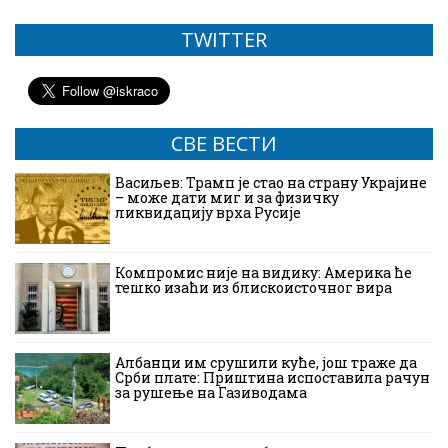
TWITTER
СВЕ ВЕСТИ
Васиљев: Трамп је стао на страну Украјине
– може дати миг и за физичку
ликвидацију врха Русије
Компромис није на видику: Америка ће
тешко изаћи из блискоисточног вира
Албанци им срушили куће, још траже да
Срби плате: Приштина испоставила рачун
за рушење на Газиводама