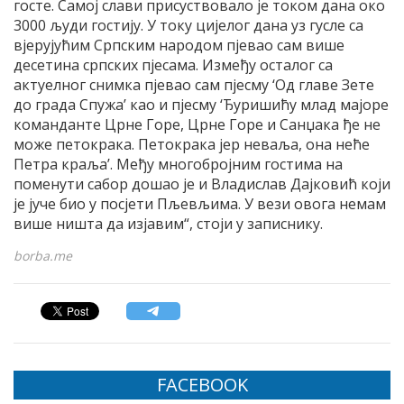
госте. Самој слави присуствовало је током дана око
3000 људи гостију. У току цијелог дана уз гусле са
вјерујућим Српским народом пјевао сам више
десетина српских пјесама. Између осталог са
актуелног снимка пјевао сам пјесму ‘Од главе Зете
до града Спужа’ као и пјесму ‘Ђуришићу млад мајоре
команданте Црне Горе, Црне Горе и Санџака ђе не
може петокрака. Петокрака јер неваља, она неће
Петра краља’. Међу многобројним гостима на
поменути сабор дошао је и Владислав Дајковић који
је јуче био у посјети Пљевљима. У вези овога немам
више ништа да изјавим“, стоји у записнику.
borba.me
FACEBOOK