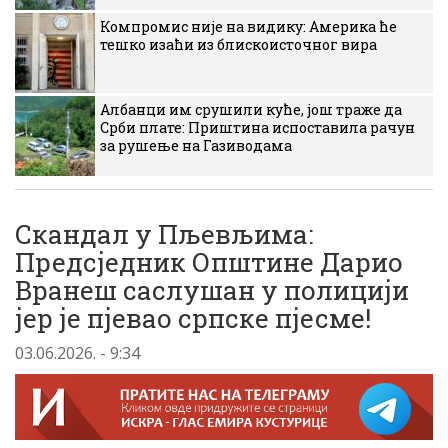
Компромис није на видику: Америка ће
тешко изаћи из блискоисточног вира
Албанци им срушили куће, још траже да
Срби плате: Приштина испоставила рачун
за рушење на Газиводама
Скандал у Пљевљима:
Предсједник Општине Дарио
Вранеш саслушан у полицији
јер је пјевао српске пјесме!
03.06.2026. - 9:34