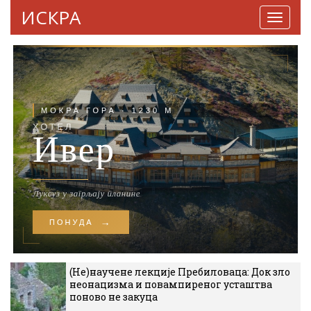
ИСКРА
Навига
(Не)научене лекције Пребиловаца: Док зло
неонацизма и повампиреног усташтва
поново не закуца