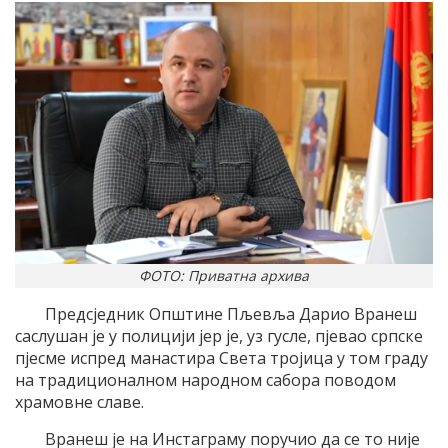
ФОТО: Приватна архива
Предсједник Општине Пљевља Дарио Вранеш
саслушан је у полицији јер је, уз гусле, пјевао српске
пјесме испред манастира Света тројица у том граду
на традиционалном народном сабора поводом
храмовне славе.
Вранеш је на Инстаграму поручио да се то није