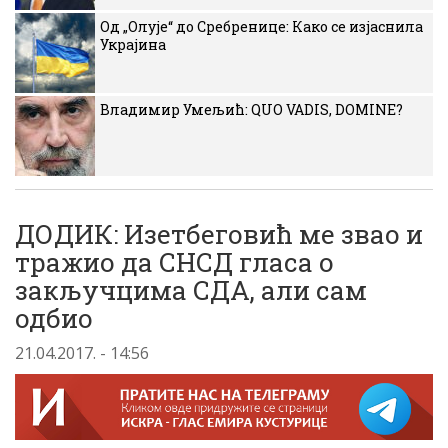
Од „Олује“ до Сребренице: Како се изјаснила
Украјина
Владимир Умељић: QUO VADIS, DOMINE?
ДОДИК: Изетбеговић ме звао и
тражио да СНСД гласа о
закључцима СДА, али сам
одбио
21.04.2017. - 14:56