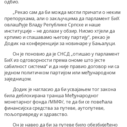
одбио.
„Рекао сам да би можда могли причати о неким
препорукама, али о закључцима да парламент БиХ
овлашћује Владу Републике Српске и наше
институције – не долази у обзир. Нисмо хтјели да
крпимо и спашавамо његову партију“, рекао је
Додик на конференцији за новинаре у Бањалуци.
Он је поновио да је СНСД „отишао у парламент
БиХ из одговорности према ономе што јесте
сабилност система“ и да није правио договор ни са
једном политичком партијом или међународном
заједницом.
Додик је нагласио да би усвајањем тог закона
била деблокирана транша Међународног
монетарног фонда /ММФ/, те да би се повећала
финансијска средства за путеве, аутопутеве,
пољопривреду и здравство.
Он је навео да би за путеве било обезбијеђено