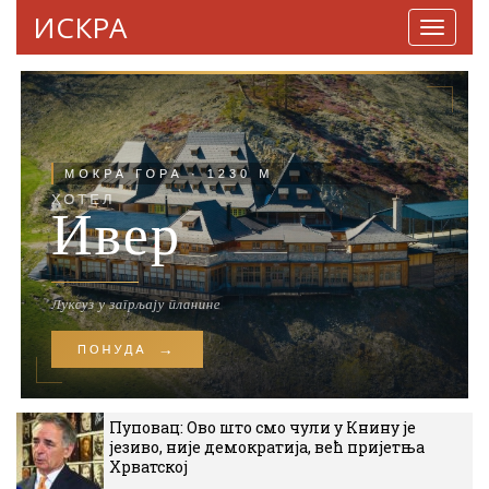
ИСКРА
Навига
Пуповац: Ово што смо чули у Книну је
језиво, није демократија, већ пријетња
Хрватској