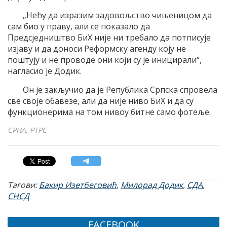
„Нећу да изразим задовољство чињеницом да
сам био у праву, али се показало да
Предсједништво БиХ није ни требало да потписује
изјаву и да доноси Реформску агенду коју не
поштују и не проводе они који су је иницирали“,
нагласио је Додик.
Он је закључио да је Република Српска спровела
све своје обавезе, али да није ниво БиХ и да су
функционерима на том нивоу битне само фотеље.
СРНА, РТРС
Тагови:
Бакир Изетбеговић
,
Милорад Додик
,
СДА
,
СНСД
FACEBOOK