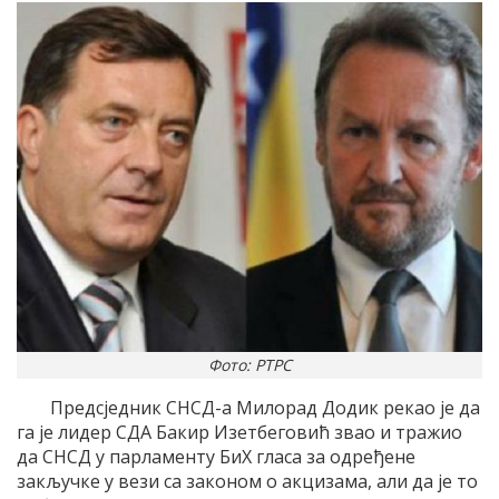
Фото: РТРС
Предсједник СНСД-а Милорад Додик рекао је да
га је лидер СДА Бакир Изетбеговић звао и тражио
да СНСД у парламенту БиХ гласа за одређене
закључке у вези са законом о акцизама, али да је то