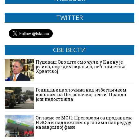
TWITTER
СВЕ ВЕСТИ
Пуповац: Ово што смо чули у Книну је
језиво, није демократија, већ пријетња
Хрватској
Годишњица злочина над избегличком
колоном на Петровачкој цести: Правда
још недостижна
Огласио се МОЛ: Преговори са продавцем
НИС-а и надлежним органима напредују
ка завршној фази