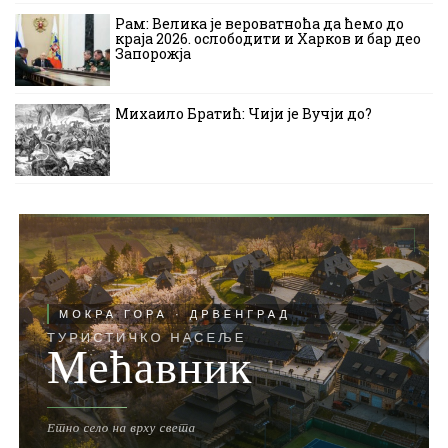
Рам: Велика је вероватноћа да ћемо до
краја 2026. ослободити и Харков и бар део
Запорожја
Михаило Братић: Чији је Вучји до?