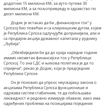
додатних 15 милиона КМ, за ауто-путеве 30
милиона КМ, а за пољопривреду и здравство по
десет милиона КМ.
Додик је истакао да би „финансијски ток“ у
Српској био повећан и са клириншким дугом, којем
је Република Српска одлучујуће допринијела, али и
са продајом акција државног капитала у руднику
„Љубија“.
„Обезбиједили би да до краја наредне године
имамо несметан финансијски ток у Републици
Српској. То зна СДС и њихова политика је да то
спријечи“, рекао је Додик, који је предсједник
Републике Српске.
Он је поновио да упркос неусвајању закона о
акцизама Република Српска функционише и
одржава систем стабилним, те да побољшава
ликвидност и редовно измирује обавезе, иако има
одређених проблема на позицијама појединих