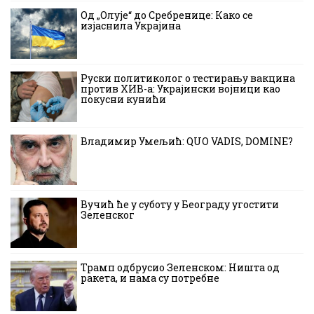
Од „Олује“ до Сребренице: Како се
изјаснила Украјина
Руски политиколог о тестирању вакцина
против ХИВ-а: Украјински војници као
покусни кунићи
Владимир Умељић: QUO VADIS, DOMINE?
Вучић ће у суботу у Београду угостити
Зеленског
Трамп одбрусио Зеленском: Ништа од
ракета, и нама су потребне