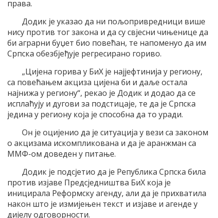
права.
Додик је указао да ни пољопривредници више
нису против тог закона и да су свјесни чињенице да
би аграрни буџет био повећан, те напоменуо да им
Српска обезбјеђује регресирано гориво.
„Цијена горива у БиХ је најјефтинија у региону,
са повећањем акциза цијена би и даље остала
најнижа у региону“, рекао је Додик и додао да се
исплаћују и дугови за подстицаје, те да је Српска
једина у региону која је способна да то уради.
Он је оцијенио да је ситуација у вези са законом
о акцизама искомпликована и да је аранжман са
ММФ-ом доведен у питање.
Додик је подсјетио да је Република Српска била
против изјаве Предсједништва БиХ која је
иницирала Реформску агенду, али да је прихватила
након што је измијењен текст и изјаве и агенде у
дијелу одговорности.