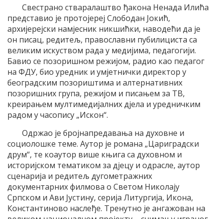
Свестрано стваралаштво ђакона Ненада Илића
представио је протојереј Слободан Јокић,
архијерејски намјесник никшићки, наводећи да је
он писац, редитељ, православни пубилициста са
великим искуством рада у медијима, педагогији.
Бавио се позоришном режијом, радио као педагог
на ФДУ, био уредник и умјетнички директор у
београдским позориштима и алтернативних
позоришних група, режијом и писањем за ТВ,
креирањем мултимедијалних дјела и уредничким
радом у часопису „Искон“.
Одржао је бројнапредавања на духовне и
социолошке теме. Аутор је романа „Цариградски
друм“, те коаутор више књига са духовном и
историјском тематиком за дјецу и одрасле, аутор
сценарија и редитељ дугометражних
документарних филмова о Светом Николају
Српском и Ави Јустину, серија Литургија, Икона,
Константиново наслеђе. Тренутно је ангажован на