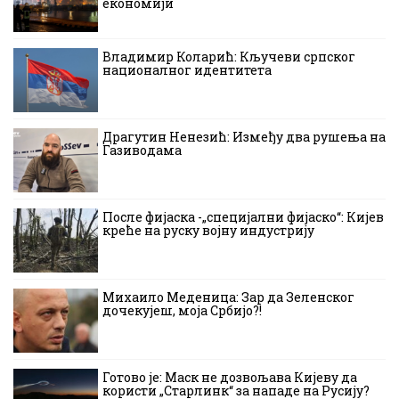
економији
Владимир Коларић: Кључеви српског
националног идентитета
Драгутин Ненезић: Између два рушења на
Газиводама
После фијаска -„специјални фијаско“: Кијев
креће на руску војну индустрију
Михаило Меденица: Зар да Зеленског
дочекујеш, моја Србијо?!
Готово је: Маск не дозвољава Кијеву да
користи „Старлинк“ за нападе на Русију?