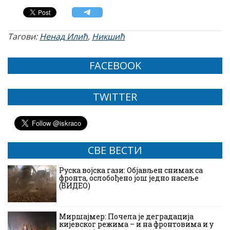
Тагови:
Ненад Илић
,
Никшић
FACEBOOK
TWITTER
СВЕ ВЕСТИ
Руска војска гази: Објављен снимак са
фронта, ослобођено још једно насеље
(ВИДЕО)
Миршајмер: Почела је деградација
кијевског режима – и на фронтовима и у