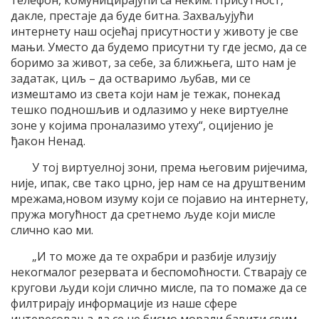
телефон, комуницирајући са неким. Присутност,
дакле, престаје да буде битна. Захваљујући
интернету наш осјећај присутности у животу је све
мањи. Уместо да будемо присутни ту где јесмо, да се
боримо за живот, за себе, за ближњега, што нам је
задатак, циљ – да остваримо љубав, ми се
измештамо из света који нам је тежак, понекад
тешко подношљив и одлазимо у неке виртуелне
зоне у којима проналазимо утеху“, оцијенио је
ђакон Ненад.
У тој виртуелној зони, према његовим ријечима,
није, ипак, све тако црно, јер нам се на друштвеним
мрежама,новом изуму који се појавио на интернету,
пружа могућност да сретнемо људе који мисле
слично као ми.
„И то може да те охрабри и разбије илузију
некогмалог резервата и беспомоћности. Стварају се
кругови људи који слично мисле, па то помаже да се
филтрирају информације из наше сфере