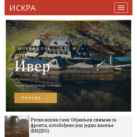
ИСКРА
Навига
Руска војска гази: Објављен снимак са
фронта, ослобођено још једно насеље
(ВИДЕО)