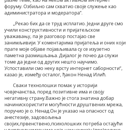
разне теме, као на неком активном интернет
форуму. Озбиљно сам схватио своје служење као
адиминистратора и модератора“.
„Рекао бих да се труд исплатио. Једни друге смо
учили конструктивности и пријатељском
уважавању, па је разговор постајао све
занимљивији. У коментарима пријатеља и оних који
прате моје објаве појављивала су се изузетно
паметна размишљања. Дијалог је почео да служи
томе да једни од других нешто научимо.
Успоставили смо неку врсту интернет саборности“,
казао је, између осталог, ђакон Ненад Илић.
Сваки технолошки помак у историји
човјечанства, поред позитивне има и своју
негативну страну.Важно је стога знатина добар
начинискористити могућности друштвених мрежа,
поручио је о. Ненад.Он је указао на опасност од
анестезије, задовољења
својих,првенствено,психолошких потреба остајући