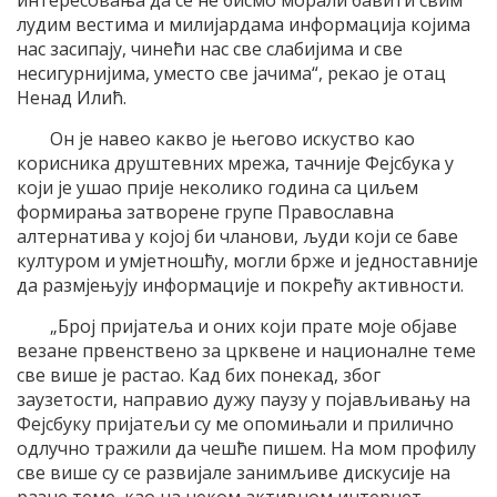
интересовања да се не бисмо морали бавити свим
лудим вестима и милијардама информација којима
нас засипају, чинећи нас све слабијима и све
несигурнијима, уместо све јачима“, рекао је отац
Ненад Илић.
Он је навео какво је његово искуство као
корисника друштевних мрежа, тачније Фејсбука у
који је ушао прије неколико година са циљем
формирања затворене групе Православна
алтернатива у којој би чланови, људи који се баве
културом и умјетношћу, могли брже и једноставније
да размјењују информације и покрећу активности.
„Број пријатеља и оних који прате моје објаве
везане првенствено за црквене и националне теме
све више је растао. Кад бих понекад, због
заузетости, направио дужу паузу у појављивању на
Фејсбуку пријатељи су ме опомињали и прилично
одлучно тражили да чешће пишем. На мом профилу
све више су се развијале занимљиве дискусије на