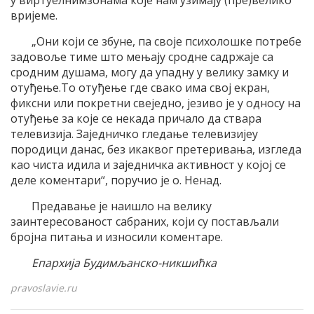
у виртуелнимзонама које нам узимају (пре)велико
вријеме.
„Они који се збуне, па своје психолошке потребе
задовоље тиме што мењају сродне садржаје са
сродним душама, могу да упадну у велику замку и
отуђење.То отуђење где свако има свој екран,
фиксни или покретни свеједно, језиво је у односу на
отуђење за које се некада причало да ствара
телевизија. Заједничко гледање телевизијеу
породици данас, без икаквог претеривања, изгледа
као чиста идила и заједничка активност у којој се
деле коментари“, поручио је о. Ненад.
Предавање је наишло на велику
заинтересованост сабраних, који су постављали
бројна питања и износили коментаре.
Епархија Будимљанско-никшићка
pravoslavie.ru