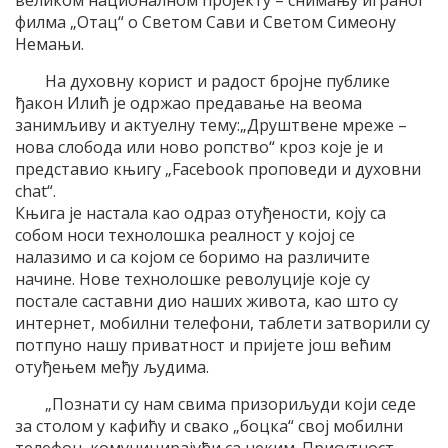
великом националном пројекту – снимању играног
филма „Отац“ о Светом Сави и Светом Симеону
Немањи.
На духовну корист и радост бројне публике
ђакон Илић је одржао предавање на веома
занимљиву и актуелну тему:„Друштвене мреже –
нова слобода или ново ропство“ кроз које је и
представио књигу „Facebook проповеди и духовни
chat“.
Књига је настала као одраз отуђености, коју са
собом носи технолошка реалност у којој се
налазимо и са којом се боримо на различите
начине. Нове технолошке револуције које су
постале саставни дио наших живота, као што су
интернет, мобилни телефони, таблети затворили су
потпуно нашу приватност и пријете још већим
отуђењем међу људима.
„Познати су нам свима призориљуди који седе
за столом у кафићу и свако „боцка“ свој мобилни