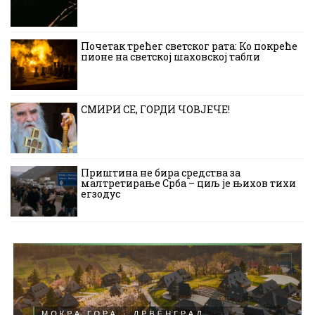
Почетак трећег светског рата: Ко покреће
пионе на светској шаховској табли
СМИРИ СЕ, ГОРДИ ЧОВЈЕЧЕ!
Приштина не бира средства за
малтретирање Срба – циљ је њихов тихи
егзодус