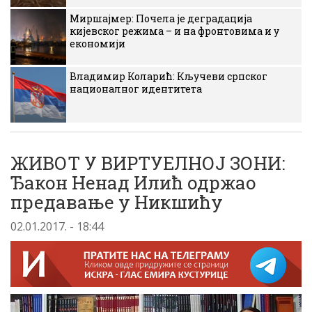
Миршајмер: Почела је деградација
кијевског режима – и на фронтовима и у
економији
Владимир Коларић: Кључеви српског
националног идентитета
ЖИВОТ У ВИРТУЕЛНОЈ ЗОНИ:
Ђакон Ненад Илић одржао
предавање у Никшићу
02.01.2017. - 18:44