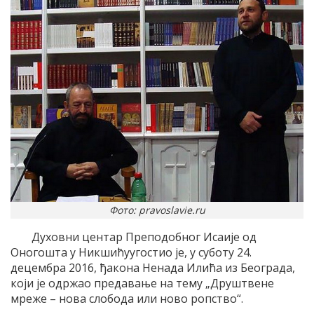
Фото: pravoslavie.ru
Духовни центар Преподобног Исаије од
Оногошта у Никшићуугостио је, у суботу 24.
децембра 2016, ђакона Ненада Илића из Београда,
који је одржао предавање на тему „Друштвене
мреже – нова слобода или ново ропство“.