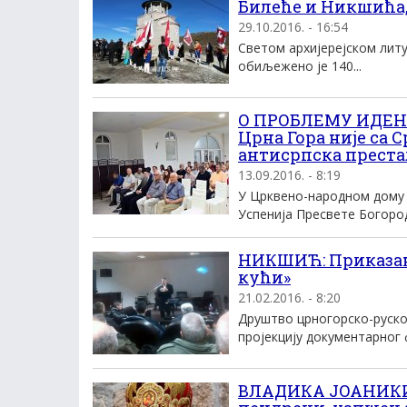
Билеће и Никшића,
29.10.2016. - 16:54
Светом архијерејском литу
обиљежено је 140...
О ПРОБЛЕМУ ИДЕНТ
Црна Гора није са С
антисрпска преста
13.09.2016. - 8:19
У Црквено-народном дому 
Успенија Пресвете Богороди
НИКШИЋ: Приказан
кући»
21.02.2016. - 8:20
Друштво црногорско-руског
пројекцију документарног 
ВЛАДИКА ЈОАНИКИЈЕ