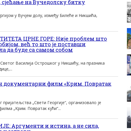
 сјећање на Вучедолску битку
ргијом у Вучјем долу, између Билеће и Никшића,
ИТЕТА ЦРНЕ ГОРЕ: Није проблем што
рбијом, већ то што је поставши
ла да буде са самом собом
Светог Василија Острошког у Никшићу, на празника
це,...
 документарни филм «Крим. Повратак
 пријатељства „Свети Георгије“, организовало је
филма „Крим. Повратак кући“...
: Аргументи и истина, а не сила,