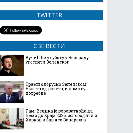
TWITTER
СВЕ ВЕСТИ
Вучић ће у суботу у Београду
угостити Зеленског
Трамп одбрусио Зеленском:
Ништа од ракета, и нама су
потребне
Рам: Велика је вероватноћа да
ћемо до краја 2026. ослободити и
Харков и бар део Запорожја