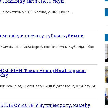
 у Никшићу анти-НАТО скуп
а, с почетком у 19.00 часова, у Никшићу ће...
 медвједи постану кућни љубимци
вљим животињама које су постале кућни љубимци – бар
ОЈ ЗОНИ: Ђакон Ненад Илић одржао
ићу
г Исаије од Оногошта у Никшићуугостио је, у суботу 24.
БИЛЕ СУ ИСТЕ: У Вучијем долу, између