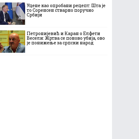
Уцене као опробани рецепт: Шта је
то Соренсен стварно поручио
Србији
Петронијевић и Каран о Елфети
Весели: Жртва се поново убија, ово
је понижење за српски народ