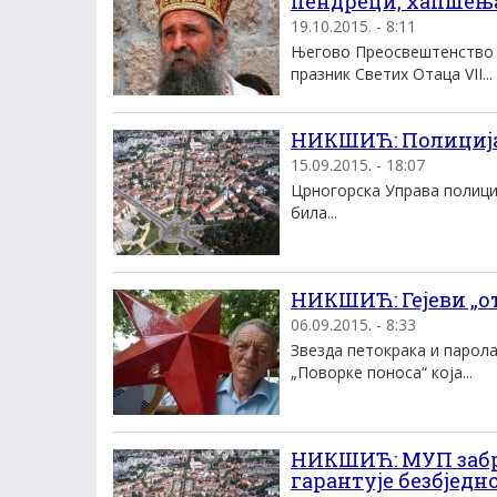
пендреци, хапшења
19.10.2015. - 8:11
Његово Преосвештенство Е
празник Светих Отаца VII...
НИКШИЋ: Полиција 
15.09.2015. - 18:07
Црногорска Управа полициј
била...
НИКШИЋ: Гејеви „о
06.09.2015. - 8:33
Звезда петокрака и парол
„Поворке поноса“ која...
НИКШИЋ: МУП забра
гарантује безбједн