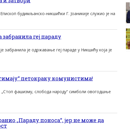
 и затвори
пископ будимљанско-никшићки Г. Јоаникије служио је на
забранила геј параду
е забранила је одржавање геј параде у Никшићу која је
тимају“ петокраку комунистима!
а „Стоп фашизму, слобода народу“ симболи овогодшње
нио „Параду поноса“, јер не може да
ост