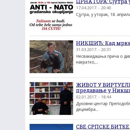
ЦРНА ГОРА: Сјутра
17.04.2017. - 20:40
Сјутра, у уторак, 18. април
НИКШИЋ: Кад мрки
31.03.2017. - 20:31
Несвакидашња прича о ди
накратко,...
ЖИВОТ У ВИРТУЕЛН
предавање у Никш
02.01.2017. - 18:44
Духовни центар Преподобно
децембра...
СВЕ СРПСКЕ БИТКЕ 