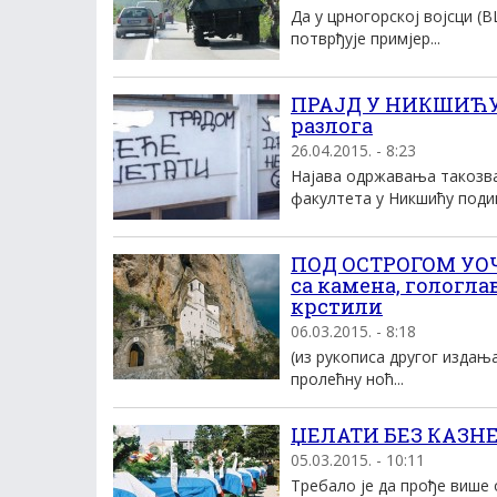
Да у црногорској војсци (
потврђује примјер...
ПРАЈД У НИКШИЋУ:
разлога
26.04.2015. - 8:23
Најава одржавања такозва
факултета у Никшићу подиг
ПОД ОСТРОГОМ УОЧ
са камена, гологла
крстили
06.03.2015. - 8:18
(из рукописа другог изда
пролећну ноћ...
ЏЕЛАТИ БЕЗ КАЗНЕ:
05.03.2015. - 10:11
Требало је да прође више о