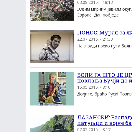
03.08.2015. - 18:13
„Овим мирним јавним оку
Европе, Дан побједе...
ПОНОС: Мурал са 
22.07.2015. - 21:33
На згради преко пута болн
БОЛИ ГА ШТО ЈЕ Ц
поклања Вучjи до 
15.05.2015. - 8:10
Дођите, браћо Руси! Позив 
ЛАЗАНСКИ: Распадо
патуљци и војне б
07.05.2015. - 8:17