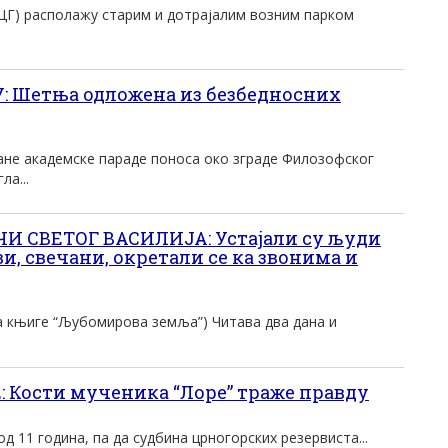
ВЦГ) располажу старим и дотрајалим возним парком
 Шетња одложена из безбедносних
не академске параде поноса око зграде Филозофског
ла...
И СВЕТОГ ВАСИЛИЈА: Устајали су људи
ви, свечани, окретали се ка звонима и
ња књиге “Љубомирова земља”) Читава два дана и
 Кости мученика “Лоре” траже правду
д 11 година, па да судбина црногорских резервиста...