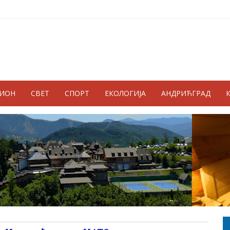
ГИОН
СВЕТ
СПОРТ
ЕКОЛОГИЈА
АНДРИЋГРАД