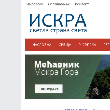
Импресум
Оглашавање
Контакт
НАСЛОВНА
СРБИЈА
Р. СРПСКА
РЕ