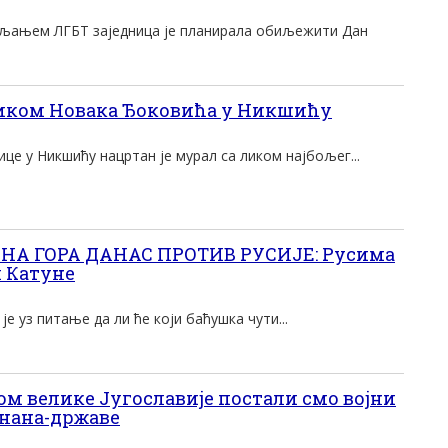
пљањем ЛГБТ заједница је планирала обиљежити Дан
ликом Новака Ђоковића у Никшићу
ице у Никшићу нацртан је мурал са ликом најбољег...
РНА ГОРА ДАНАС ПРОТИВ РУСИЈЕ: Русима
и Катуне
је уз питање да ли ће који баћушка чути...
м велике Југославије постали смо војни
анана-државе