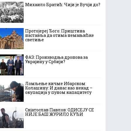
Михаило Братић: Чији је Вучји до?
Протојереј Ђого: Приштина
наставља да отима немањићке
светиње
ФАЗ: Производња дронова за
Украјину у Србији?
Ломљење кичме Ибарском
Колашину: И данас као некад –
окупација у пуном капацитету
Свјатослав Павлов: ОДИСЕЈУ СЕ
НИЈЕ БАШ ЖУРИЛО КУЋИ