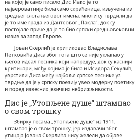
на којој је само писало Дис. Иако је то
највероватније била само скраћеница, извучена из
средњег слога његовог имена, многи су тврдили да
је то име града из Дантеовог „Пакла“, док су
постојале приче да је то био српски средњовековни
назив за запад Европе.
Јован Скерлић је критиковао Владислава
Петковића Диса због тога што се није уклапао у
његов идеал песника који напредује, док су каснији
критичари, међу којима је била и Исидора Секулић,
уврстили Диса међу најбоље српске песнике уз
тврдње да је у српску поезију увео модерну поетику
и поред извесних језичких небрижљивости.
Дис је „Утопљене душе“ штампао
о свом трошку
Збирку песама „Утопљене душе“ из 1911.
штампао је о свом трошку, јер издавачи због
утицаја Јована Скерлића нису желели да објаве