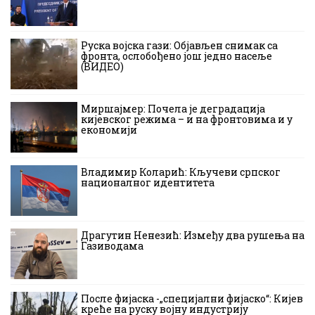
Руска војска гази: Објављен снимак са
фронта, ослобођено још једно насеље
(ВИДЕО)
Миршајмер: Почела је деградација
кијевског режима – и на фронтовима и у
економији
Владимир Коларић: Кључеви српског
националног идентитета
Драгутин Ненезић: Између два рушења на
Газиводама
После фијаска -„специјални фијаско“: Кијев
креће на руску војну индустрију