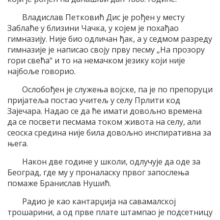
Владислав Петковић Дис је рођен у месту
Заблаће у близини Чачка, у којем је похађао
гимназију. Није био одличан ђак, а у седмом разреду
гимназије је написао своју прву песму „На прозору
гори свећа“ и то на немачком језику који није
најбоље говорио.
Ослобођен је служења војске, па је по препоруци
пријатеља постао учитељ у селу Прлити код
Зајечара. Надао се да ће имати довољно времена
да се посвети песмама током живота на селу, али
сеоска средина није била довољно инспиративна за
њега.
Након две године у школи, одлучује да оде за
Београд, где му у проналаску првог запослења
помаже Бранислав Нушић.
Радио је као кантарџија на савамалској
трошарини, а од прве плате штампао је подсетницу