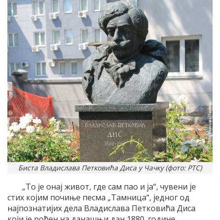
Биста Владислава Петковића Диса у Чачку (фото: РТС)
„То је онај живот, где сам пао и ја“, чувени је
стих којим почиње песма „Тамница“, једног од
најпознатијих дела Владислава Петковића Диса
који је рођен на данашњи дан 1880. године.