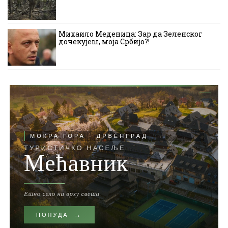
Михаило Меденица: Зар да Зеленског
дочекујеш, моја Србијо?!