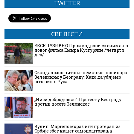
TWITTER
СВЕ ВЕСТИ
ЕКСКЛУЗИВНО Први кадрови са снимања
новог филма Емира Кустурице /четврти
део/
Скандалозно питање немачког новинара
Зеленском у Београду: Како да убијемо
што више Руса
„Ниси добродошао“: Протест у Београду
против посете Зеленског
Вулин: Мартенс мора бити протеран из
Србије због нашег самопоштовања