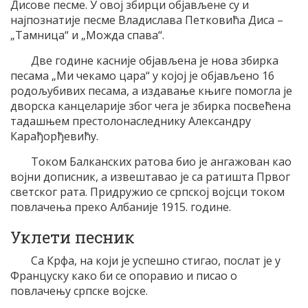
Дисове песме. У овој збирци објављене су и
најпознатије песме Владислава Петковића Диса –
„Тамница“ и „Можда спава“.
Две године касније објављена је нова збирка
песама „Ми чекамо цара“ у којој је објављено 16
родољубивих песама, а издавање књиге помогла је
дворска канцеларије због чега је збирка посвећена
тадашњем престолонаследнику Александру
Карађорђевићу.
Током Балканских ратова био је ангажован као
војни дописник, а извештавао је са ратишта Првог
светског рата. Придружио се српској војсци током
повлачења преко Албаније 1915. године.
Уклети песник
Са Крфа, на који је успешно стигао, послат је у
Француску како би се опоравио и писао о
повлачењу српске војске.