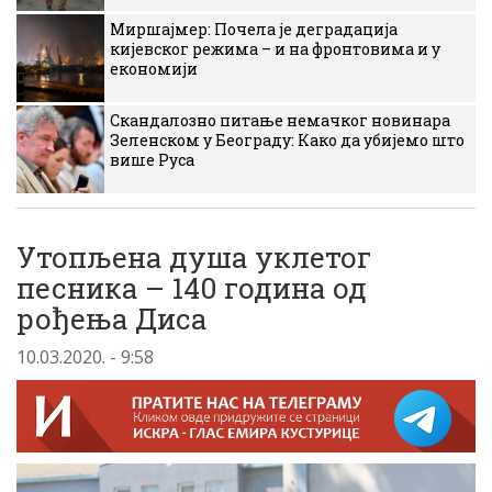
Миршајмер: Почела је деградација
кијевског режима – и на фронтовима и у
економији
Скандалозно питање немачког новинара
Зеленском у Београду: Како да убијемо што
више Руса
Утопљена душа уклетог
песника – 140 година од
рођења Диса
10.03.2020. - 9:58