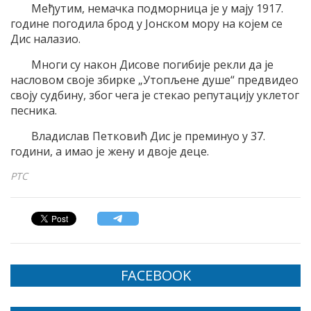
Међутим, немачка подморница је у мају 1917.
године погодила брод у Јонском мору на којем се
Дис налазио.
Многи су након Дисове погибије рекли да је
насловом своје збирке „Утопљене душе“ предвидео
своју судбину, због чега је стекао репутацију уклетог
песника.
Владислав Петковић Дис је преминуо у 37.
години, а имао је жену и двоје деце.
РТС
FACEBOOK