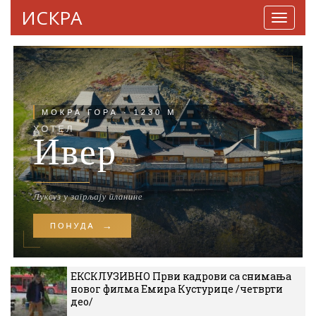
ИСКРА
Навига
ЕКСКЛУЗИВНО Први кадрови са снимања
новог филма Емира Кустурице /четврти
део/