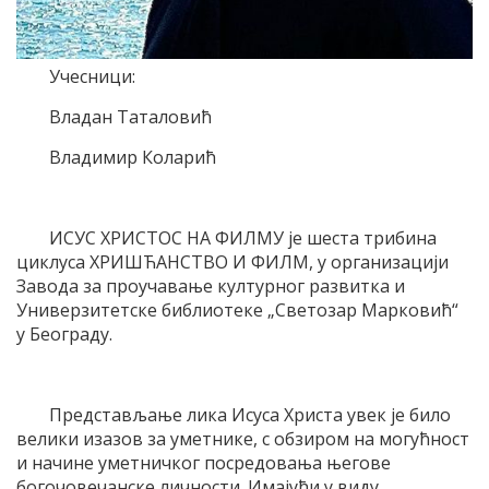
Учесници:
Владан Таталовић
Владимир Коларић
ИСУС ХРИСТОС НА ФИЛМУ је шеста трибина
циклуса ХРИШЋАНСТВО И ФИЛМ, у организацији
Завода за проучавање културног развитка и
Универзитетске библиотеке „Светозар Марковић“
у Београду.
Представљање лика Исуса Христа увек је било
велики изазов за уметнике, с обзиром на могућност
и начине уметничког посредовања његове
богочовечанске личности. Имајући у виду