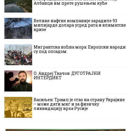
Албанци им прете рушењем куће
Велике нафтне компаније зарадиле 93
милијарде долара усред рата и климатске
кризе
Мигрантска ноћна мора: Европски народи
су под опсадом
О. Андреј Ткачов: ДУГОТРАЈНИ
ИНТЕРДИКТ
Васиљев: Трамп је стао на страну Украјине
– може дати миг и за физичку
ликвидацију врха Русије