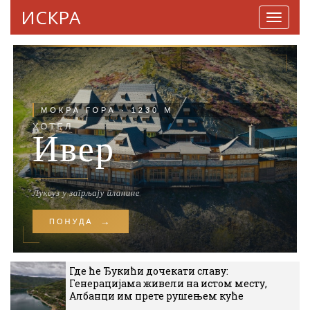
ИСКРА
Навига
Где ће Ђукићи дочекати славу:
Генерацијама живели на истом месту,
Албанци им прете рушењем куће