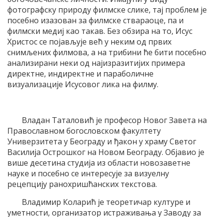
фотографску природу филмске слике, тај проблем је
посебно изазован за филмске ствараоце, па и
филмски медиј као такав. Без обзира на то, Исус
Христос се појављује већ у неким од првих
снимљених филмова, а на трибини ће бити посебно
анализирани неки од најизразитијих примера
директне, индиректне и параболичне
визуализације Исусовог лика на филму.
Владан Таталовић је професор Новог Завета на
Православном богословском факултету
Универзитета у Београду и ђакон у храму Светог
Василија Острошког на Новом Београду. Објавио је
више десетина студија из области новозаветне
науке и посебно се интересује за визуелну
рецепцију ранохришћанских текстова.
Владимир Коларић је теоретичар културе и
уметности, организатор истраживања у Заводу за