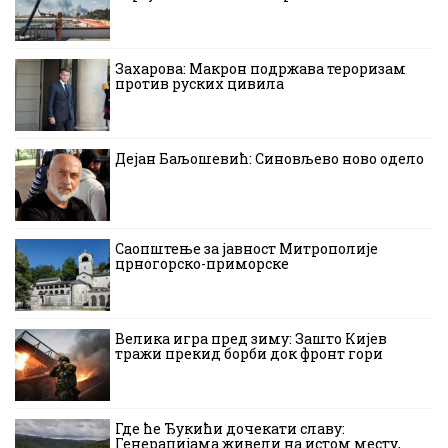
Захарова: Макрон подржава тероризам
против руских цивила
Дејан Баљошевић: Синовљево ново одело
Саопштење за јавност Митрополије
црногорско-приморске
Велика игра пред зиму: Зашто Кијев
тражи прекид борби док фронт гори
Где ће Ђукићи дочекати славу:
Генерацијама живели на истом месту,