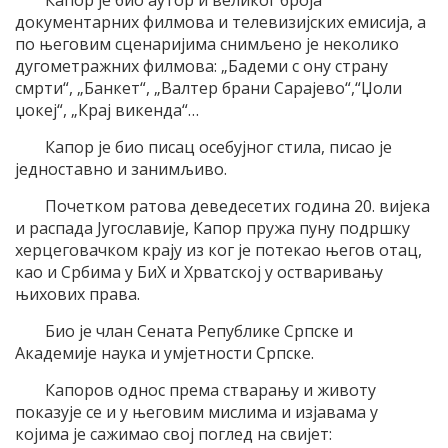
документарних филмова и телевизијских емисија, а
по његовим сценаријима снимљено је неколико
дугометражних филмова: „Бадеми с ону страну
смрти“, „Банкет“, „Валтер брани Сарајево“,“Џоли
џокеј“, „Крај викенда“…
Капор је био писац осебујног стила, писао је
једноставно и занимљиво.
Почетком ратова деведесетих година 20. вијека
и распада Југославије, Капор пружа пуну подршку
херцеговачком крају из ког је потекао његов отац,
као и Србима у БиХ и Хрватској у остваривању
њихових права.
Био је члан Сената Републике Српске и
Академије наука и умјетности Српске.
Капоров однос према стварању и животу
показује се и у његовим мислима и изјавама у
којима је сажимао свој поглед на свијет: