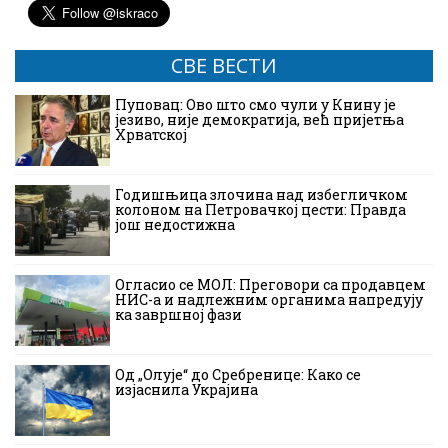
СВЕ ВЕСТИ
Пуповац: Ово што смо чули у Книну је
језиво, није демократија, већ пријетња
Хрватској
Годишњица злочина над избегличком
колоном на Петровачкој цести: Правда
још недостижна
Огласио се МОЛ: Преговори са продавцем
НИС-а и надлежним органима напредују
ка завршној фази
Од „Олује“ до Сребренице: Како се
изјаснила Украјина