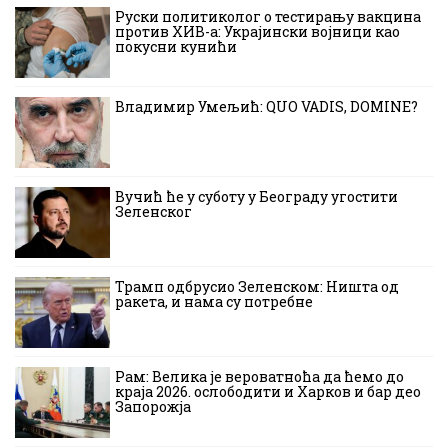
Руски политиколог о тестирању вакцина
против ХИВ-а: Украјински војници као
покусни кунићи
Владимир Умељић: QUO VADIS, DOMINE?
Вучић ће у суботу у Београду угостити
Зеленског
Трамп одбрусио Зеленском: Ништа од
ракета, и нама су потребне
Рам: Велика је вероватноћа да ћемо до
краја 2026. ослободити и Харков и бар део
Запорожја