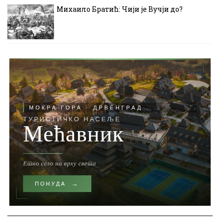
Михаило Братић: Чији је Вучји до?