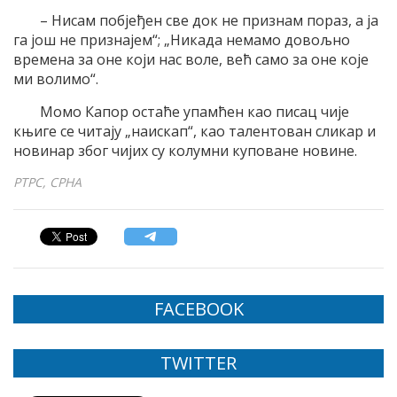
– Нисам побјеђен све док не признам пораз, а ја
га још не признајем“; „Никада немамо довољно
времена за оне који нас воле, већ само за оне које
ми волимо“.
Момо Капор остаће упамћен као писац чије
књиге се читају „наискап“, као талентован сликар и
новинар због чијих су колумни куповане новине.
РТРС, СРНА
FACEBOOK
TWITTER