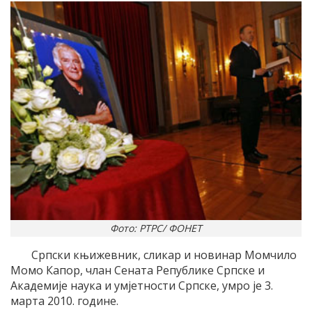
Фото: РТРС/ ФОНЕТ
Српски књижевник, сликар и новинар Момчило
Момо Капор, члан Сената Републике Српске и
Академије наука и умјетности Српске, умро је 3.
марта 2010. године.