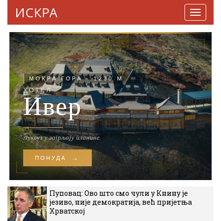
ИСКРА
Навига
Пуповац: Ово што смо чули у Книну је
језиво, није демократија, већ пријетња
Хрватској