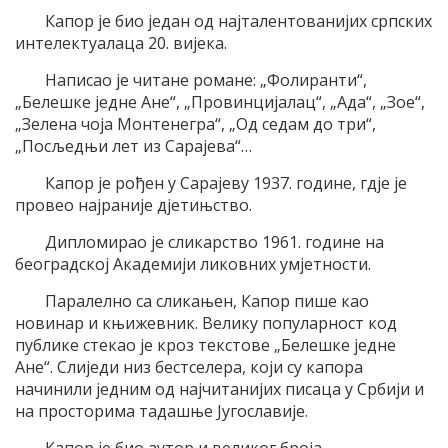
Капор је био један од најталентованијих српских
интелектуалаца 20. вијека.
Написао је читане романе: „Фолиранти“,
„Белешке једне Ане“, „Провинцијалац“, „Ада“, „Зое“,
„Зелена чоја Монтенегра“, „Од седам до три“,
„Посљедњи лет из Сарајева“…
Капор је рођен у Сарајеву 1937. године, гдје је
провео најраније дјетињство.
Дипломирао је сликарство 1961. године на
београдској Академији ликовних умјетности.
Паралелно са сликањен, Капор пише као
новинар и књижевник. Велику популарност код
публике стекао је кроз текстове „Белешке једне
Ане“. Слиједи низ бестселера, који су капора
начинили једним од најчитанијих писаца у Србији и
на просторима тадашње Југославије.
Капор је био аутор и великог броја