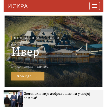
ИСКРА
Навига
Зеленски није добродошао ни у својој
земљи!