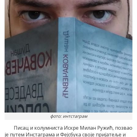
фото: интстаграм
Писац и колумниста Искре Милан Ружић, позвао
је путем Инстаграма и Фејсбука своје пријатеље и