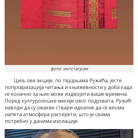
фото: интстаграм
Циљ ове акције, по тврдњама Ружића, јесте
популаризација читања и књижевности у доба када
се коначно за њих може издвојити више времена.
Поред културолошке мисије овог подухвата, Ружић
наводи да су овакве ствари идеалне да се веома
напета атмосфера растерети, што је свима
потребно у данима изолације.