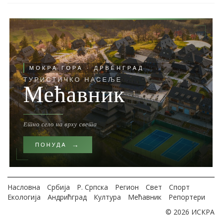
Насловна
Србија
Р. Српска
Регион
Свет
Спорт
Екологија
Андрићград
Култура
Мећавник
Репортери
© 2026 ИСКРА