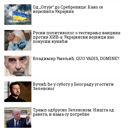
Од „Олује“ до Сребренице: Како се
изјаснила Украјина
Руски политиколог о тестирању вакцина
против ХИВ-а: Украјински војници као
покусни кунићи
Владимир Умељић: QUO VADIS, DOMINE?
Вучић ће у суботу у Београду угостити
Зеленског
Трамп одбрусио Зеленском: Ништа од
ракета, и нама су потребне