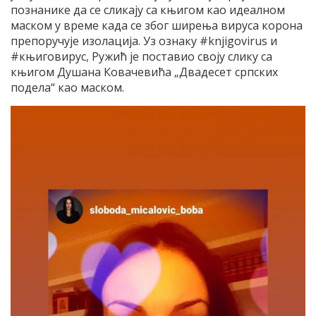
познанике да се сликају са књигом као идеалном
маском у време када се због ширења вируса корона
препоручује изолација. Уз ознаку #knjigovirus и
#књиговирус, Ружић је поставио своју слику са
књигом Душана Ковачевића „Двадесет српских
подела“ као маском.