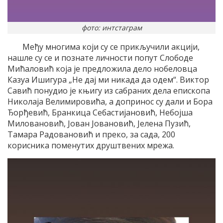
фото: интстаграм
Међу многима који су се прикључили акцији,
нашле су се и познате личности попут Слободе
Мићаловић која је предложила дело нобеловца
Казуа Ишигура „Не дај ми никада да одем“. Виктор
Савић понудио је књигу из сабраних дела епископа
Николаја Велимировића, а допринос су дали и Бора
Ђорђевић, Бранкица Себастијановић, Небојша
Миловановић, Јован Јовановић, Јелена Пузић,
Тамара Радовановић и преко, за сада, 200
корисника поменутих друштвених мрежа.