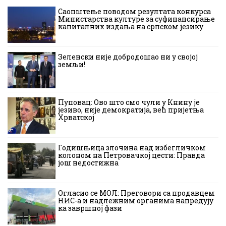
Саопштење поводом резултата конкурса
Министарства културе за суфинансирање
капиталних издања на српском језику
Зеленски није добродошао ни у својој
земљи!
Пуповац: Ово што смо чули у Книну је
језиво, није демократија, већ пријетња
Хрватској
Годишњица злочина над избегличком
колоном на Петровачкој цести: Правда
још недостижна
Огласио се МОЛ: Преговори са продавцем
НИС-а и надлежним органима напредују
ка завршној фази