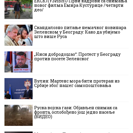
ЕКСКЛУЗИВНО Први кадрови са снимања
новог филма Емира Кустурице /четврти
део/
Скандалозно питање немачког новинара
Зеленском у Београду: Како да убијемо
што више Руса
„Ниси добродошао“: Протест у Београду
против посете Зеленског
Вулин: Мартенс мора бити протеран из
Србије због нашег самопоштовања
Руска војска гази: Објављен снимак са
фронта, ослобођено још једно насеље
(ВИДЕО)