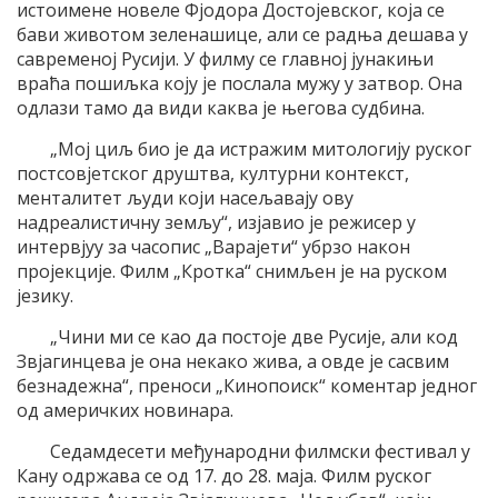
истоимене новеле Фјодора Достојевског, која се
бави животом зеленашице, али се радња дешава у
савременој Русији. У филму се главној јунакињи
враћа пошиљка коју је послала мужу у затвор. Она
одлази тамо да види каква је његова судбина.
„Мој циљ био је да истражим митологију руског
постсовјетског друштва, културни контекст,
менталитет људи који насељавају ову
надреалистичну земљу“, изјавио је режисер у
интервјуу за часопис „Варајети“ убрзо након
пројекције. Филм „Кротка“ снимљен је на руском
језику.
„Чини ми се као да постоје две Русије, али код
Звјагинцева је она некако жива, а овде је сасвим
безнадежна“, преноси „Кинопоиск“ коментар једног
од америчких новинара.
Седамдесети међународни филмски фестивал у
Кану одржава се од 17. до 28. маја. Филм руског