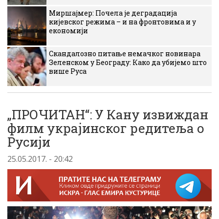
Миршајмер: Почела је деградација
кијевског режима – и на фронтовима и у
економији
Скандалозно питање немачког новинара
Зеленском у Београду: Како да убијемо што
више Руса
„ПРОЧИТАН“: У Кану извиждан
филм украјинског редитеља о
Русији
25.05.2017. - 20:42