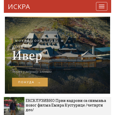
ИСКРА
Навига
ЕКСКЛУЗИВНО Први кадрови са снимања
новог филма Емира Кустурице /четврти
део/