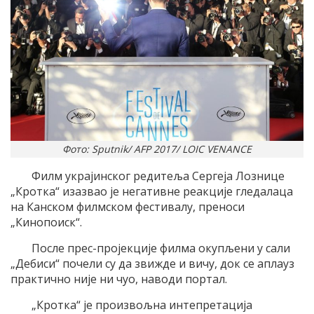
Фото: Sputnik/ AFP 2017/ LOIC VENANCE
Филм украјинског редитеља Сергеја Лознице
„Кротка“ изазвао је негативне реакције гледалаца
на Канском филмском фестивалу, преноси
„Кинопоиск“.
После прес-пројекције филма окупљени у сали
„Дебиси“ почели су да звижде и вичу, док се аплауз
практично није ни чуо, наводи портал.
„Кротка“ је произвољна интепретација