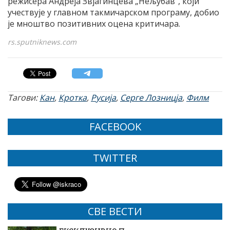
режисера Андреја Звјагинцева „Нељубав“, који
учествује у главном такмичарском програму, добио
је мноштво позитивних оцена критичара.
rs.sputniknews.com
Тагови:
Кан
,
Кротка
,
Русија
,
Серге Лозницја
,
Филм
FACEBOOK
TWITTER
СВЕ ВЕСТИ