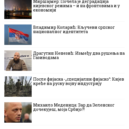
Миршајмер: Почела је деградација
кијевског режима – и на фронтовима и у
економији
Владимир Коларић: Кључеви српског
националног идентитета
Драгутин Ненезић: Између два рушења на
Газиводама
После фијаска -„специјални фијаско“: Кијев
креће на руску војну индустрију
Михаило Меденица: Зар да Зеленског
дочекујеш, моја Србијо?!