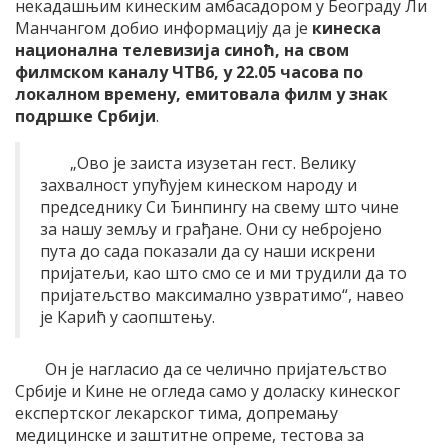
некадашњим кинеским амбасадором у Београду Ли
Манчангом добио информацију да је
кинеска
национална телевизија синоћ, на свом
филмском каналу ЧТВ6, у 22.05 часова по
локалном времену, емитовала филм у знак
подршке Србији
.
„Ово је заиста изузетан гест. Велику
захвалност упућујем кинеском народу и
председнику Си Ђинпингу на свему што чине
за нашу земљу и грађане. Они су небројено
пута до сада показали да су наши искрени
пријатељи, као што смо се и ми трудили да то
пријатељство максимално узвратимо“, навео
је Карић у саопштењу.
Он је нагласио да се челично пријатељство
Србије и Кине не огледа само у доласку кинеског
експертског лекарског тима, допремању
медицинске и заштитне опреме, тестова за