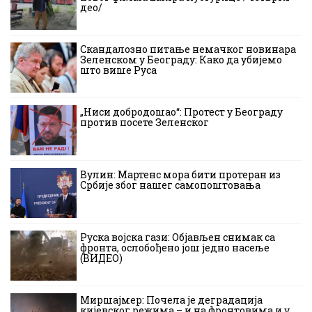
део/
Скандалозно питање немачког новинара
Зеленском у Београду: Како да убијемо
што више Руса
„Ниси добродошао“: Протест у Београду
против посете Зеленског
Вулин: Мартенс мора бити протеран из
Србије због нашег самопоштовања
Руска војска гази: Објављен снимак са
фронта, ослобођено још једно насеље
(ВИДЕО)
Миршајмер: Почела је деградација
кијевског режима – и на фронтовима и у