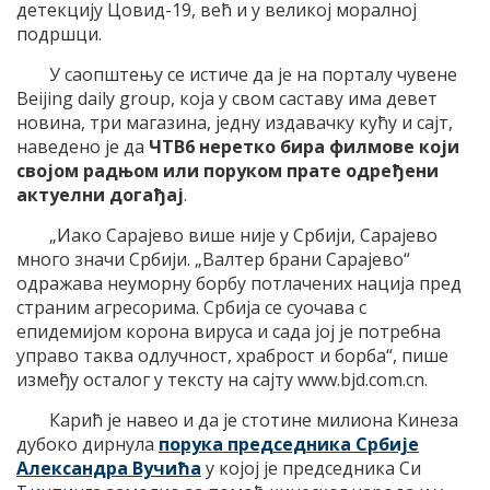
детекцију Цовид-19, већ и у великој моралној
подршци.
У саопштењу се истиче да је на порталу чувене
Beijing daily group, која у свом саставу има девет
новина, три магазина, једну издавачку кућу и сајт,
наведено је да
ЧТВ6 неретко бира филмове који
својом радњом или поруком прате одређени
актуелни догађај
.
„Иако Сарајево више није у Србији, Сарајево
много значи Србији. „Валтер брани Сарајево“
одражава неуморну борбу потлачених нација пред
страним агресорима. Србија се суочава с
епидемијом корона вируса и сада јој је потребна
управо таква одлучност, храброст и борба“, пише
између осталог у тексту на сајту www.bjd.com.cn.
Карић је навео и да је стотине милиона Кинеза
дубоко дирнула
порука председника Србије
Александра Вучића
у којој је председника Си