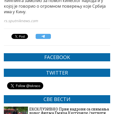
Ђинпинга замолио за помоћ кинеског народа и у
којој је говорио о огромном поверењу које Србија
има у Кину.
rs.sputniknews.com
FACEBOOK
TWITTER
СВЕ ВЕСТИ
ЕКСКЛУЗИВНО Први кадрови са снимања
новог филма Емира Кустурице /четврти