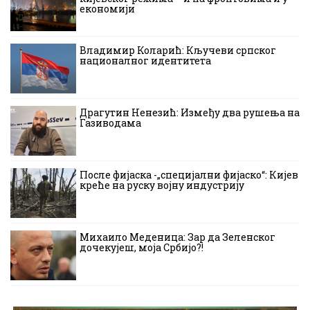
економији
Владимир Коларић: Кључеви српског
националног идентитета
Драгутин Ненезић: Између два рушења на
Газиводама
После фијаска -„специјални фијаско“: Кијев
креће на руску војну индустрију
Михаило Меденица: Зар да Зеленског
дочекујеш, моја Србијо?!