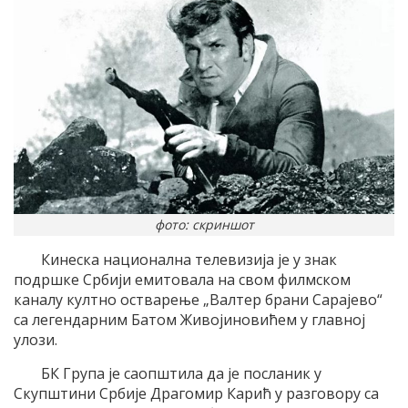
фото: скриншот
Кинеска национална телевизија је у знак
подршке Србији емитовала на свом филмском
каналу култно остварење „Валтер брани Сарајево“
са легендарним Батом Живојиновићем у главној
улози.
БК Група је саопштила да је посланик у
Скупштини Србије Драгомир Карић у разговору са