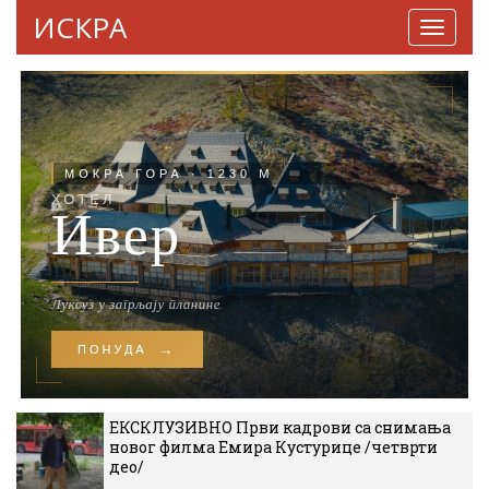
ИСКРА
Навига
ЕКСКЛУЗИВНО Први кадрови са снимања
новог филма Емира Кустурице /четврти
део/