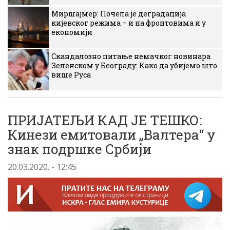
Миршајмер: Почела је деградација
кијевског режима – и на фронтовима и у
економији
Скандалозно питање немачког новинара
Зеленском у Београду: Како да убијемо што
више Руса
ПРИЈАТЕЉИ КАД ЈЕ ТЕШКО:
Кинези емитовали „Валтера“ у
знак подршке Србији
20.03.2020. - 12:45