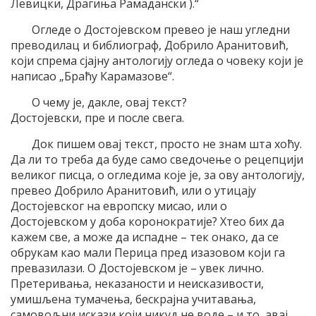
Левицки, Драгиња Рамадански ).“
Огледе о Достојевском превео је наш угледни
преводилац и библиограф, Добрило Аранитовић,
који спрема сјајну антологију огледа о човеку који је
написао „Браћу Карамазове“.
О чему је, дакле, овај текст?
Достојевски, пре и после свега.
Док пишем овај текст, просто не знам шта хоћу.
Да ли то треба да буде само сведочење о рецепцији
великог писца, о огледима које је, за ову антологију,
превео Добрило Аранитовић, или о утицају
Достојевског на европску мисао, или о
Достојевском у доба коронократије? Хтео бих да
кажем све, а може да испадне – тек онако, да се
обрукам као мали Перица пред изазовом који га
превазилази. О Достојевском је – увек лично.
Претеривања, неказаности и неисказивости,
умишљена тумачења, бескрајна учитавања,
самовољни искази који никуд не воде – и то, авај,