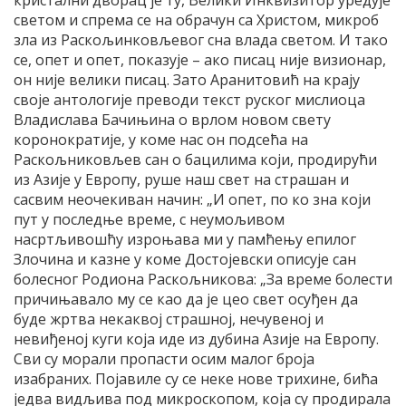
светом и спрема се на обрачун са Христом, микроб
зла из Раскољинковљевог сна влада светом. И тако
се, опет и опет, показује – ако писац није визионар,
он није велики писац. Зато Аранитовић на крају
своје антологије преводи текст руског мислиоца
Владислава Бачињина о врлом новом свету
коронократије, у коме нас он подсећа на
Раскољниковљев сан о бацилима који, продирући
из Азије у Европу, руше наш свет на страшан и
сасвим неочекиван начин: „И опет, по ко зна који
пут у последње време, с неумољивом
насртљивошћу изроњава ми у памћењу епилог
Злочина и казне у коме Достојевски описује сан
болесног Родиона Раскољникова: „За време болести
причињавало му се као да је цео свет осуђен да
буде жртва некаквој страшној, нечувеној и
невиђеној куги која иде из дубина Азије на Европу.
Сви су морали пропасти осим малог броја
изабраних. Појавиле су се неке нове трихине, бића
једва видљива под микроскопом, која су продирала