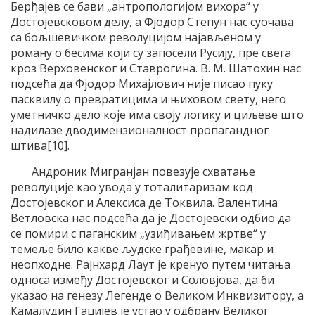
Берђајев се бави „антропологијом вихора“ у
Достојевсковом делу, а Фјодор Степун нас суочава
са бољшевичком револуцијом најављеном у
роману о бесима који су запосели Русију, пре свега
кроз Верховенског и Ставрогина. В. М. Шатохин нас
подсећа да Фјодор Михајлович није писао пуку
пасквилу о превратицима и њиховом свету, него
уметничко дело које има своју логику и циљеве што
надилазе дводимензионалност пропагандног
штива[10].
Андроник Мигранјан повезује схватање
револуције као увода у тоталитаризам код
Достојевског и Алексиса де Токвила. Валентина
Ветловска нас подсећа да је Достојевски одбио да
се помири с паганским „узиђивањем жртве“ у
темеље било какве људске грађевине, макар и
неопходне. Рајнхард Лаут је кренуо путем читања
односа између Достојевског и Соловјова, да би
указао на генезу Легенде о Великом Инквизитору, а
Камалудин Гаџијев је устао у одбрану Великог