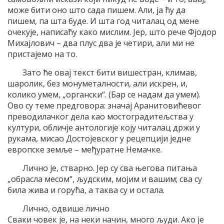
може бити оно што сада пишем. Али, ја ћу да
пишем, па шта буде. И шта год читалац од мене
очекује, написаћу како мислим. Јер, што рече Фјодор
Михајлович – два плус два је четири, али ми не
пристајемо на то.
Зато ће овај текст бити вишестран, климав,
шаролик, без монуметалности, али искрен, и,
колико умем, „органски“. (Бар се надам да умем).
Ово су теме предговора: значај Аранитовићевог
преводилачког дела као мостоградитељства у
култури, обличје антологије коју читалац држи у
рукама, мисао Достојевског у рецепцији једне
европске земље – међуратне Немачке.
Лично је, стварно. Јер су сва његова питања
„обрасла месом“, људским, мојим и вашим; сва су
била жива и горућа, а таква су и остала.
Лично, одвише лично
Сваки човек је, на неки начин, много људи. Ако је