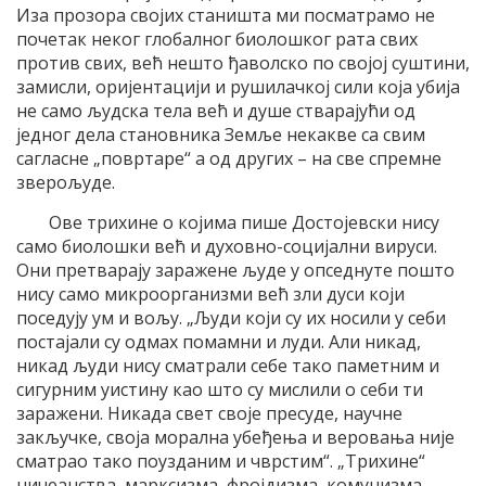
Иза прозора својих станишта ми посматрамо не
почетак неког глобалног биолошког рата свих
против свих, већ нешто ђаволско по својој суштини,
замисли, оријентацији и рушилачкој сили која убија
не само људска тела већ и душе стварајући од
једног дела становника Земље некакве са свим
сагласне „повртаре“ а од других – на све спремне
зверољуде.
Ове трихине о којима пише Достојевски нису
само биолошки већ и духовно-социјални вируси.
Они претварају заражене људе у опседнуте пошто
нису само микроорганизми већ зли дуси који
поседују ум и вољу. „Људи који су их носили у себи
постајали су одмах помамни и луди. Али никад,
никад људи нису сматрали себе тако паметним и
сигурним уистину као што су мислили о себи ти
заражени. Никада свет своје пресуде, научне
закључке, своја морална убеђења и веровања није
сматрао тако поузданим и чврстим“. „Трихине“
ничеанства, марксизма, фројдизма, комунизма,