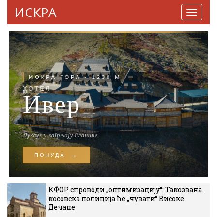
ИСКРА
Навига
КФОР спроводи „оптимизацију“: Такозвана
косовска полиција ће „чувати“ Високе
Дечане