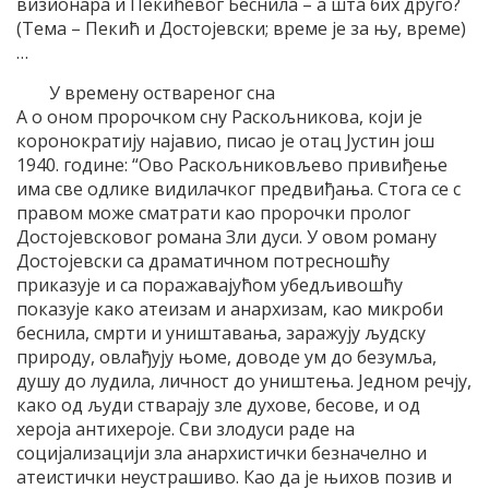
визионара и Пекићевог Беснила – а шта бих друго?
(Тема – Пекић и Достојевски; време је за њу, време)
…
У времену оствареног сна
А о оном пророчком сну Раскољникова, који је
коронократију најавио, писао је отац Јустин још
1940. године: “Ово Раскољниковљево привиђење
има све одлике видилачког предвиђања. Стога се с
правом може сматрати као пророчки пролог
Достојевсковог романа Зли дуси. У овом роману
Достојевски са драматичном потресношћу
приказује и са поражавајућом убедљивошћу
показује како атеизам и анархизам, као микроби
беснила, смрти и уништавања, заражују људску
природу, овлађују њоме, доводе ум до безумља,
душу до лудила, личност до уништења. Једном речју,
како од људи стварају зле духове, бесове, и од
хероја антихероје. Сви злодуси раде на
социјализацији зла анархистички безначелно и
атеистички неустрашиво. Као да је њихов позив и