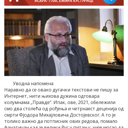
Уводна напомена
Наравно да се овако дугачки текстови не пишу за
Интернет, нити њихова дужина одговара
колумнама „Правде“. Ипак, ове, 2021, обележили
смо два столећа од рођења и четрнаест деценија од
смрти Фјодора Михајловича Достојевског. А то је
толико важно да потписник ових редова, помало
фанатичан кад је велики Рус у питању, није могао да