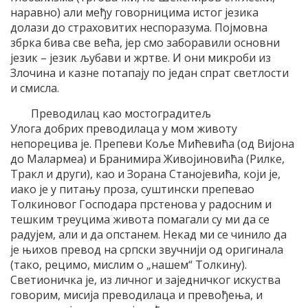
наравно) али међу говорницима истог језика
долази до страховитих неспоразума. Појмовна
збрка бива све већа, јер смо заборавили основни
језик – језик љубави и жртве. И они микроби из
Злочина и казне потапају по један спрат светлости
и смисла.
Преводилац као мостоградитељ
Улога добрих преводилаца у мом животу
непорецива је. Препеви Коље Мићевића (од Вијона
до Малармеа) и Бранимира Живојиновића (Рилке,
Тракл и други), као и Зорана Станојевића, који је,
иако је у питању проза, суштински препевао
Толкиновог Господара прстенова у радосним и
тешким треуцима живота помагали су ми да се
радујем, али и да опстанем. Некад ми се чинило да
је њихов превод на српски звучнији од оригинала
(тако, рецимо, мислим о „нашем“ Толкину).
Светионичка је, из личног и заједничког искуства
говорим, мисија преводилаца и превођења, и