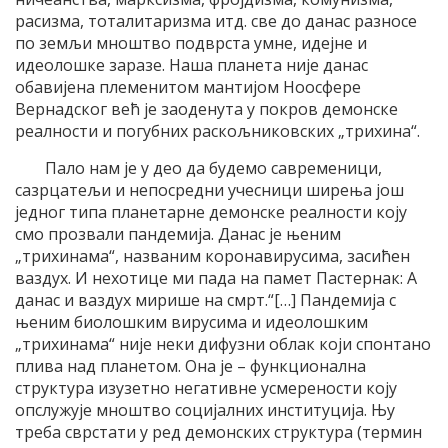
расизма, тоталитаризма итд. све до данас разносе
по земљи мноштво подврста умне, идејне и
идеолошке заразе. Наша планета није данас
обавијена племенитом мантијом Ноосфере
Вернадског већ је заоденута у покров демонске
реалности и погубних раскољниковских „трихина“.
Пало нам је у део да будемо савременици,
сазрцатељи и непосредни учесници ширења још
једног типа планетарне демонске реалности коју
смо прозвали пандемија. Данас је њеним
„трихинама“, названим коронавирусима, засићен
ваздух. И нехотице ми пада на памет Пастернак: А
данас и ваздух мирише на смрт.“[…] Пандемија с
њеним биолошким вирусима и идеолошким
„трихинама“ није неки дифузни облак који спонтано
плива над планетом. Она је – функционална
структура изузетно негативне усмерености коју
опслужује мноштво социјалних институција. Њу
треба сврстати у ред демонских структура (термин