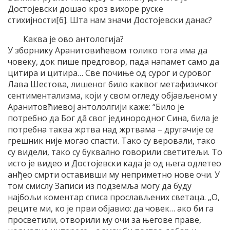
Достојевски дошао кроз вихоре руске
стихијности[6]. Шта нам значи Достојевски данас?
Каква је ово антологија?
У зборнику Аранитовићевом толико тога има да
човеку, док пише предговор, пада напамет само да
цитира и цитира… Све почиње од сурог и суровог
Лава Шестова, лишеног било каквог метафизичког
сентиментализма, који у свом огледу објављеном у
Аранитовћиевој антололгији каже: “Било је
потребно да Бог дâ свог јединородног Сина, била је
потребна таква жртва над жртвама – другачије се
грешник није могао спасти. Тако су веровали, тако
су видели, тако су буквално говорили светитељи. То
исто је видео и Достојевски када је од њега одлетео
анђео смрти оставивши му неприметно нове очи. У
том смислу Записи из подземља могу да буду
најбољи коментар списа прослављених светаца. „О,
реците ми, ко је први објавио: да човек… ако би га
просветили, отворили му очи за његове праве,