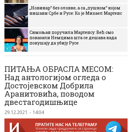
„Новинар“ без оловке, а са „пушком“ којом
нишани Србе и Русе: Ко је Михаел Мартенс
Симоњан поручила Мартенсу: Већ смо
показали Немцима шта се дешава када
покушају да убију Русе
ПИТАЊА ОБРАСЛА МЕСОМ:
Над антологијом огледа о
Достојевском Добрила
Аранитовића, поводом
двестагодишњице
29.12.2021. - 14:04