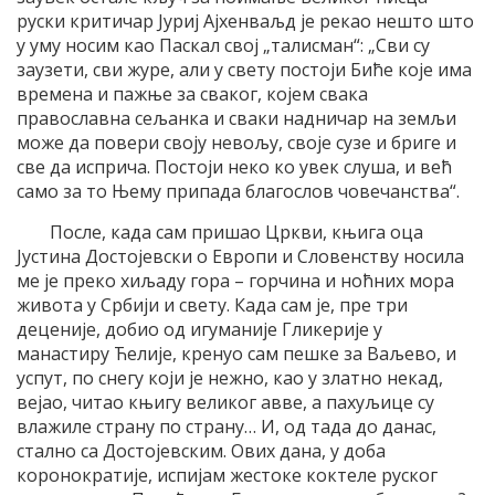
руски критичар Јуриј Ајхенваљд је рекао нешто што
у уму носим као Паскал свој „талисман“: „Сви су
заузети, сви журе, али у свету постоји Биће које има
времена и пажње за сваког, којем свака
православна сељанка и сваки надничар на земљи
може да повери своју невољу, своје сузе и бриге и
све да исприча. Постоји неко ко увек слуша, и већ
само за то Њему припада благослов човечанства“.
После, када сам пришао Цркви, књига оца
Јустина Достојевски о Европи и Словенству носила
ме је преко хиљаду гора – горчина и ноћних мора
живота у Србији и свету. Када сам је, пре три
деценије, добио од игуманије Гликерије у
манастиру Ћелије, кренуо сам пешке за Ваљево, и
успут, по снегу који је нежно, као у златно некад,
вејао, читао књигу великог авве, а пахуљице су
влажиле страну по страну… И, од тада до данас,
стално са Достојевским. Ових дана, у доба
коронократије, испијам жестоке коктеле руског