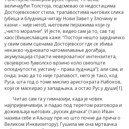
величајући Толстоја, подсмевао се недостацима
Достојевсковог стила, трапавостима његових слика
(убица и блудница читају Нови Завет у Злочину и
казни – није него!), његовим пејзажима који су
„чисто морални“. И јесте, видео сам ја то, сав тај
хаос (Вишеславцев каже: “Постоји нешто заједничко
у свим овим сценама Достојевског где се збива
некакво чудновато нагомилавање догађаја,
акумулација страсти невероватног интензитета,
својеврсно ђаволско врзино коло свеопште
опседнутости, уистину – права лудница“); али сам, и
онда, знао да то није трапавост, него је тако, код
Руса, шта год о томе мислио аристократа Набоков,
који се маскирао у западњака, а остао Рус у души[1].
Читао сам га у гимназији, када је човек
најпријемчивији, и падао под теретом разговора и
доживљаја његових „руских дечака“ (тако Иван
назива себе и Аљошу пре но што почне да прича о
Великом Инквизитору). Гушила ме она мртвачка