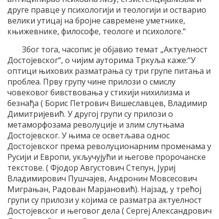
друге правце у психологији и теологији и остварио
велики утицај на бројне савремене уметнике,
књижевнике, философе, теологе и психологе.“
Због тога, часопис је објавио темат „Актуелност
Достојевског“, о чијим ауторима Тркуља каже:“У
оптици њихових разматрања су три групе питања и
проблеа. Прву групу чине прилози о смислу
човековог бивствовања у стихији нихилизма и
безнађа ( Борис Петрович Вишеславцев, Владимир
Димитријевић. У другој групи су прилози о
метаморфозама револуције и злим слутњама
Достојевског. У њима се осветљава однос
Достојевског према револуционарним променама у
Русији и Европи, укључујући и његове пророчанске
текстове. ( Фјодор Августович Степун, Јуриј
Владимирович Пушчајев, Андронин Мовсесович
Миграњан, Радован Марјановић). Најзад, у трећој
групи су прилози у којима се разматра актуелност
Достојевског и његовог дела ( Сергеј Александрович