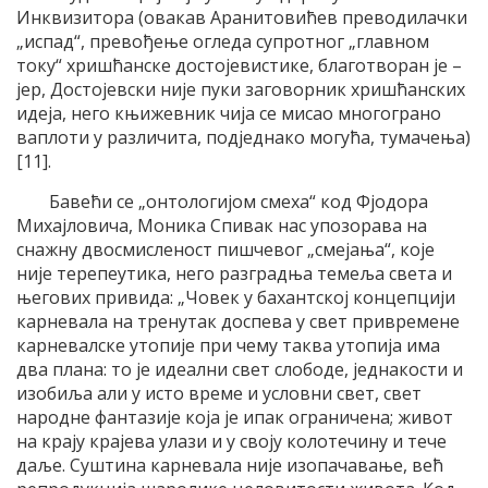
Инквизитора (овакав Аранитовићев преводилачки
„испад“, превођење огледа супротног „главном
току“ хришћанске достојевистике, благотворан је –
јер, Достојевски није пуки заговорник хришћанских
идеја, него књижевник чија се мисао многограно
ваплоти у различита, подједнако могућа, тумачења)
[11].
Бавећи се „онтологијом смеха“ код Фјодора
Михајловича, Моника Спивак нас упозорава на
снажну двосмисленост пишчевог „смејања“, које
није терепеутика, него разградња темеља света и
његових привида: „Човек у бахантској концепцији
карневала на тренутак доспева у свет привремене
карневалске утопије при чему таква утопија има
два плана: то је идеални свет слободе, једнакости и
изобиља али у исто време и условни свет, свет
народне фантазије која је ипак ограничена; живот
на крају крајева улази и у своју колотечину и тече
даље. Суштина карневала није изопачавање, већ