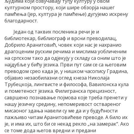
људима који озвучавају туђу културу у овом
културном простору, који шире обзорја нашег
памћења (јер, култура је памћење) дугујемо искрену
благодарност.
Један од таквих посленика речи је и
библиотекар, библиограф и врсни преводилац,
Добрило Аранитовић, човек који нас је нахранио
драгоценим руским речима и мислима уобличеним
на српском тако да одјекују у складу са оним што је
најдубље у бићу језика. Први пут сам се са његовим
преводом срео када је, у нишком часопису Градина,
објавио незаобилазни оглед кнеза Николаја
Трубецкоја, лингвисте и философа, Вавилонска кула
и пометеност језика. Филигранска прецизност,
савршено познавање појмова које треба пренети у
нашу језичку средину, непомеривост оствареног
мисаоног здања навели су ме да и у будућности
пажљиво читам Аранитовићеве преводе. А било их
је, и има их, што би се некад рекло „на замерак“. Ако
се томе дода његов вредни и предани