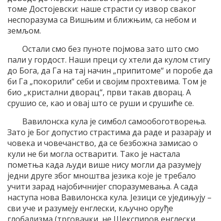
томе Достојевски: наше страсти су извор сваког
неспоразума са Вишњим и ближњим, са небом и
земљом.
Остали смо без пуноте појмова зато што смо
пали у гордост. Наши преци су хтели да кулом стигу
до Бога, да Га на тај начин „припитоме“ и поробе да
би Га „покорили“ себи и својим прохтевима. Том је
био „кристални дворац“, први такав дворац. А
срушио се, као и овај што се руши и срушиће се.
Вавилонска кула је симбол самообоготворења.
Зато је Бог допустио страстима да раде и разарају и
човека и човечанство, да се безбожна замисао о
кули не би могла остварити. Тако је настала
пометња када људи више нису могли да разумеју
једни друге због мноштва језика које је требало
учити зарад најобичнијег споразумевања. А сада
наступа нова Вавилонска кула. Језици се уједињују –
сви уче и разумеју енглески, кључно оруђе
глобализма (трговачки, не Шекспиров енглески,