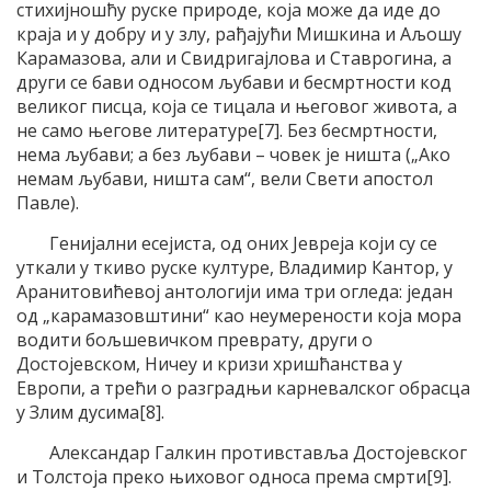
стихијношћу руске природе, која може да иде до
краја и у добру и у злу, рађајући Мишкина и Аљошу
Карамазова, али и Свидригајлова и Ставрогина, а
други се бави односом љубави и бесмртности код
великог писца, која се тицала и његовог живота, а
не само његове литературе[7]. Без бесмртности,
нема љубави; а без љубави – човек је ништа („Ако
немам љубави, ништа сам“, вели Свети апостол
Павле).
Генијални есејиста, од оних Јевреја који су се
уткали у ткиво руске културе, Владимир Кантор, у
Аранитовићевој антологији има три огледа: један
од „карамазовштини“ као неумерености која мора
водити бољшевичком преврату, други о
Достојевском, Ничеу и кризи хришћанства у
Европи, а трећи о разградњи карневалског обрасца
у Злим дусима[8].
Александар Галкин противставља Достојевског
и Толстоја преко њиховог односа према смрти[9].