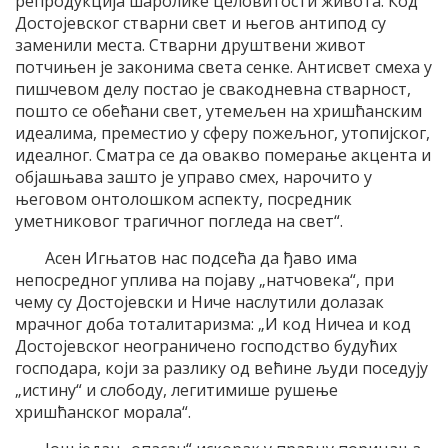
репродукција шаролике целовитости живота. Код
Достојевског стварни свет и његов антипод су
заменили места. Стварни друштвени живот
потчињен је законима света сенке. Антисвет смеха у
пишчевом делу постао је свакодневна стварност,
пошто се обећани свет, утемељен на хришћанским
идеалима, преместио у сферу пожељног, утопијског,
идеалног. Сматра се да овакво померање акцента и
објашњава зашто је управо смех, нарочито у
његовом онтолошком аспекту, посредник
уметниковог трагичног погледа на свет“.
Асен Игњатов нас подсећа да ђаво има
непосредног уплива на појаву „натчовека“, при
чему су Достојевски и Ниче наслутили долазак
мрачног доба тоталитаризма: „И код Ничеа и код
Достојевског неограничено господство будућих
господара, који за разлику од већине људи поседују
„истину“ и слободу, легитимише рушење
хришћанског морала“.