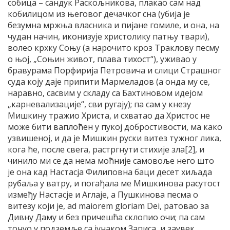
собица – сандук Раскољникова, плакао сам над
кобилицом из његовог дечачког сна (убија је
безумна мржња власника и пијане гомиле, и она, на
чудан начин, иконизује христолику патњу твари),
волео крхку Соњу (а нарочито кроз Траклову песму
о њој, „Соњин живот, плава тихост“), уживао у
бравурама Порфирија Петровича и слици Страшног
суда коју даје припити Мармеладов (а онда му се,
наравно, сасвим у складу са Бахтиновом идејом
„карневализације“, сви ругају); па сам у кнезу
Мишкину тражио Христа, и схватао да Христос не
може бити ваплоћен у пукој добростивости, ма како
узвишеној, и да је Мишкин руски витез тужног лика,
кога ће, после свега, растргнути стихије зла[2], и
чинило ми се да нема моћније самовоље него што
је она кад Настасја Филиповна баци десет хиљада
рубаља у ватру, и погађала ме Мишкинова расутост
између Настасје и Аглаје, а Пушкинова песма о
витезу који је, ad maiоrem gloriam Dei, ратовао за
Дивну Даму и без причешћа склопио очи; па сам
тонуо у подземље са јунаком Записа, и заувек