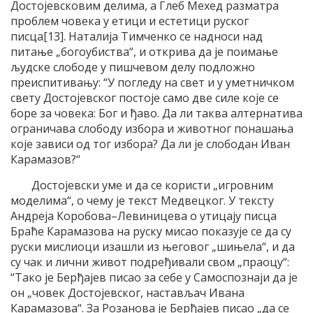
Достојевсковим делима, а Глеб Мехед разматра
проблем човека у етици и естетици руског
писца[13]. Наталија Тимченко се надноси над
питање „богоубиства“, и открива да је поимање
људске слободе у пишчевом делу подложно
преиспитивању: “У погледу на свет и у уметничком
свету Достојевског постоје само две силе које се
боре за човека: Бог и ђаво. Да ли таква алтернатива
ограничава слободу избора и животног понашања
које зависи од тог избора? Да ли је слободан Иван
Карамазов?“
Достојевски уме и да се користи „игровним
моделима“, о чему је текст Медвецког. У тексту
Андреја Коробова–Левиницева о утицају писца
Браће Карамазова на руску мисао показује се да су
руски мислиоци изашли из његовог „шињела“, и да
су чак и лични живот подређивали свом „праоцу“:
“Тако је Берђајев писао за себе у Самоспознаји да је
он „човек Достојевског, настављач Ивана
Карамазова“. За Розанова је Берђајев писао „да се