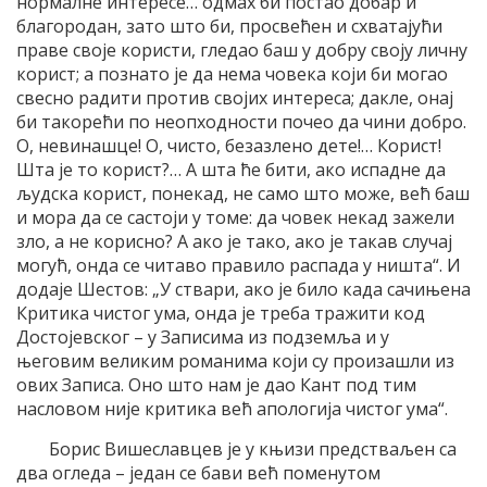
нормалне интересе… одмах би постао добар и
благородан, зато што би, просвећен и схватајући
праве своје користи, гледао баш у добру своју личну
корист; а познато је да нема човека који би могао
свесно радити против својих интереса; дакле, онај
би такорећи по неопходности почео да чини добро.
О, невинашце! О, чисто, безазлено дете!… Корист!
Шта је то корист?… А шта ће бити, ако испадне да
људска корист, понекад, не само што може, већ баш
и мора да се састоји у томе: да човек некад зажели
зло, а не корисно? А ако је тако, ако је такав случај
могућ, онда се читаво правило распада у ништа“. И
додаје Шестов: „У ствари, ако је било када сачињена
Критика чистог ума, онда је треба тражити код
Достојевског – у Записима из подземља и у
његовим великим романима који су произашли из
ових Записа. Оно што нам је дао Кант под тим
насловом није критика већ апологија чистог ума“.
Борис Вишеславцев је у књизи предстваљен са
два огледа – један се бави већ поменутом