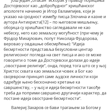
Још један „опасан“ искорак у правцу порицања
Достојевског као „доброћудног“ хришћанског
апологете начинио је Игор Евлампијев, који је
указао на сродност између писца Злочина и казне и
аутора Антихриста[12] – по његовом мишљењу,
обојица су хришћанство сагледавали не као
небеску, него као земаљску могућност (при чему је
Фјодор Михајлович, попут Николаја Фјодорова,
веровао у овдашње обесмрћење): “Идеја
бесмртности представља безусловни центар
религиозног погледа на свет писца и ако се може
говорити о томе да Достојевски долази до идеје
„овостране религије“, онда, поред тога што се у њој
Христос схвата као земаљски човек а Бог као
својеврсни принцип саме људске личности који
одређује њено бесконачно кретање ка
савршенству, – у њој и идеја бесмртности такође
треба да поприми савршено другачији карактер, да
постане идеја овостране бесмртности“.
Валериј Захаров се бави трагањем за Богом у