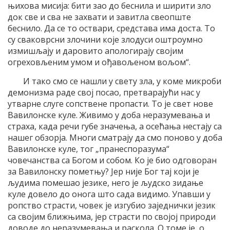
њихова мисија: бити зао до беснила и ширити зло
док све и сва не захвати и завитла свеопште
беснило. Да се то оствари, средстава има доста. То
су сваковрсни злочини које злодуси оштроумно
измишљају и даровито апологирају својим
огреховљеним умом и ођавољеном вољом“.
И тако смо се нашли у свету зла, у коме микроби
демонизма раде свој посао, претварајући нас у
утварне слуге сопствене пропасти. То је свет нове
Вавилонске куле. Живимо у доба неразумевања и
страха, када речи губе значења, а осећања нестају са
нашег обзорја. Многи сматрају да смо поново у доба
Вавилонске куле, тог „пранеспоразума“
човечанства са Богом и собом. Ко је био одговоран
за Вавилонску пометњу? Јер није Бог тај који је
људима помешао језике, него је људско зидање
куле довело до онога што сада видимо. Упавши у
ропство страсти, човек је изгубио заједнички језик
са својим ближњима, јер страсти по својој природи
доводе до неразумевања и раскола. О томе је, о