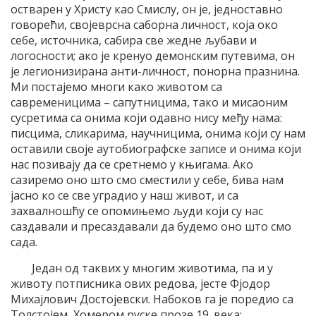
остварен у Христу као Смислу, он је, једноставно
говорећи, својеврсна саборна личност, која око
себе, источника, сабира све жедне љубави и
логосности; ако је кренуо демонским путевима, он
је легионизирана анти-личност, понорна празнина.
Ми постајемо многи како животом са
савременицима – сапутницима, тако и мисаоним
сусретима са онима који одавно нису међу нама:
писцима, сликарима, научницима, онима који су нам
оставили своје аутобиографске записе и онима који
нас позивају да се сретнемо у књигама. Ако
сазиремо оно што смо сместили у себе, бива нам
јасно ко се све уградио у наш живот, и са
захвалношћу се опомињемо људи који су нас
саздавали и пресаздавали да будемо оно што смо
сада.
Један од таквих у многим животима, па и у
животу потписника ових редова, јесте Фјодор
Михајлович Достојевски. Набоков га је поредио са
Толстојем, Хомером руске прозе 19. века;