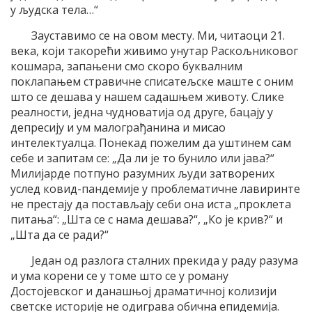
у људска тела…“
Зауставимо се на овом месту. Ми, читаоци 21.
века, који такорећи живимо унутар Раскољниковог
кошмара, запањени смо скоро буквалним
поклапањем стравичне списатељске маште с оним
што се дешава у нашем садашњем животу. Слике
реалности, једна чудноватија од друге, бацају у
депресију и ум малограђанина и мисао
интелектуалца. Понекад пожелим да уштинем сам
себе и запитам се: „Да ли је то бунило или јава?“
Милијарде потпуно разумних људи затворених
услед ковид-пандемије у проблематичне лавиринте
не престају да постављају себи она иста „проклета
питања“: „Шта се с нама дешава?“, „Ко је крив?“ и
„Шта да се ради?“
Један од разлога сталних прекида у раду разума
и ума корени се у томе што се у роману
Достојевског и данашњој драматичној колизији
светске историје не одиграва обична епидемија.