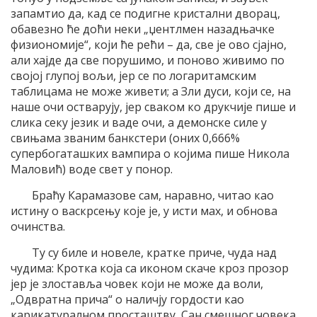
запамтио да, кад се подигне кристални дворац,
обавезно ће доћи неки „џентлмен назадњачке
физиономије“, који ће рећи – да, све је ово сјајно,
али хајде да све порушимо, и поново живимо по
својој глупој вољи, јер се по логаритамским
таблицама не може живети; а Зли дуси, који се, на
наше очи остварују, јер сваком ко друкчије пише и
слика секу језик и ваде очи, а демонске силе у
свињама званим банкстери (оних 0,666%
супербогаташких вампира о којима пише Никола
Маловић) воде свет у понор.
Браћу Карамазове сам, наравно, читао као
истину о васкрсењу које је, у исти мах, и обнова
очинства.
Ту су биле и новеле, кратке приче, чуда над
чудима: Кротка која са иконом скаче кроз прозор
јер је злоставља човек који не може да воли,
„Одвратна прича“ о наличју гордости као
карикатуралном просташтву, Сан смешног човека,