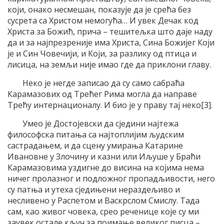
који, онако несмешан, показује да је срећа без
сусрета са Христом немогућа… И увек Дечак код
Христа за Божић, прича – тешитељка што даје наду
да и за најпрезреније има Христа, Сина Божијег Који
је и Син Човечији, и Који, за разлику од птица и
лисица, на земљи није имао где да приклони главу.
Неко је негде записао да су само сабраћа
Карамазових од Трећег Рима могла да направе
Трећу интернационалу. И био је у праву тај неко[3].
Умео је Достојевски да сједини најтежа
философска питања са најтоплијим људским
састрадањем, и да сцену умирања Катарине
Ивановне у Злочину и казни или Иљуше у Браћи
Карамазовима уздигне до висина на којима нема
ничег пролазног и подложног пропадљивости, него
су патња и утеха сједињени нераздељиво и
несливено у Распетом и Васкрслом Смислу. Тада
сам, као живог човека, срео реченице које су ми
заувек остале кључ за поимање великог писца –