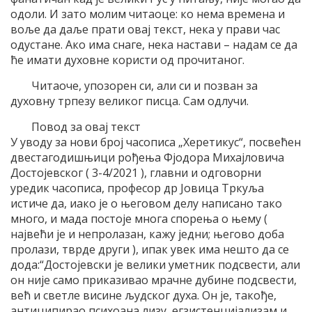
одоли. И зато молим читаоце: ко нема времена и
воље да даље прати овај текст, нека у прави час
одустане. Ако има снаге, нека настави – надам се да
ће имати духовне користи од прочитаног.
Читаоче, упозорен си, али си и позван за
духовну трпезу великог писца. Сам одлучи.
Повод за овај текст
У уводу за нови број часописа „Херетикус“, посвећен
двестагодишњици рођења Фјодора Михајловича
Достојевског ( 3-4/2021 ), главни и одговорни
уредик часописа, професор др Јовица Тркуља
истиче да, иако је о његовом делу написано тако
много, и мада постоје многа спорења о њему (
највећи је и непролазан, кажу једни; његово доба
пролази, тврде други ), ипак увек има нешто да се
дода:“Достојевски је велики уметник подсвести, али
он није само приказивао мрачне дубине подсвести,
већ и светле висине људског духа. Он је, такође,
антиципирао психоана лизу, егзистенцијализам и