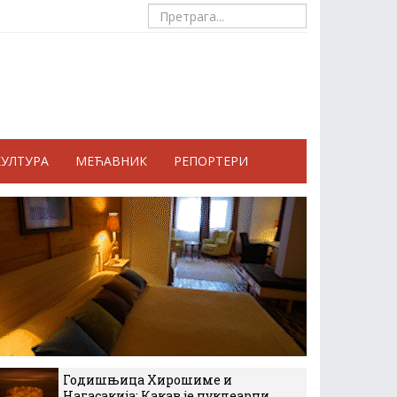
КУЛТУРА
МЕЋАВНИК
РЕПОРТЕРИ
Годишњица Хирошиме и
Нагасакија: Какав је нуклеарни