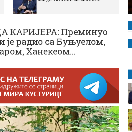
А КАРИЈЕРА: Преминуо
и је радио са Буњуелом,
даром, Ханекеом…