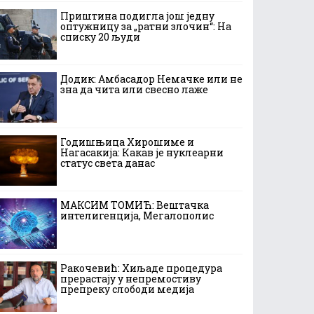
Приштина подигла још једну
оптужницу за „ратни злочин“: На
списку 20 људи
Додик: Амбасадор Немачке или не
зна да чита или свесно лаже
Годишњица Хирошиме и
Нагасакија: Какав је нуклеарни
статус света данас
МАКСИМ ТОМИЋ: Вештачка
интелигенција, Мегалополис
Ракочевић: Хиљаде процедура
прерастају у непремостиву
препреку слободи медија