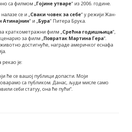
чно са филмом „
Гојине утваре
“ из 2006. године.
алазе се и „
Сваки човек за себе
“ у режији Жан-
н Атинајнин
“ и „
Бура
“ Питера Брука.
 за краткометражни филм „
Срећна годишњица
“,
сценарио за филм „
Повратак Мартина Гера
“.
 животно достигнуће, награде америчког еснафа
ја.
 рекао је:
ји ће се вашој публици допасти. Моји
говарамо са публиком. Данас, људи мисле само
вили себи статуу, она ће пући“.