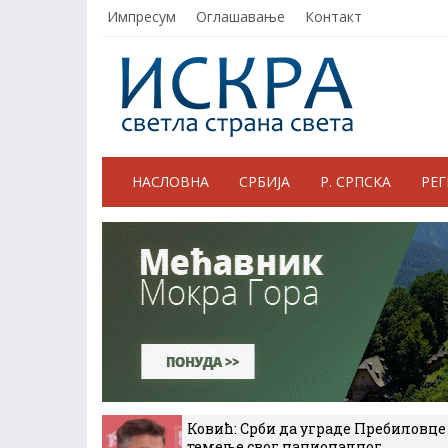
Импресум
Оглашавање
Контакт
НАСЛОВНА
СРБИЈА
Р. СРПСКА
РЕ
Ковић: Срби да уграде Пребиловце
темеље свог националног