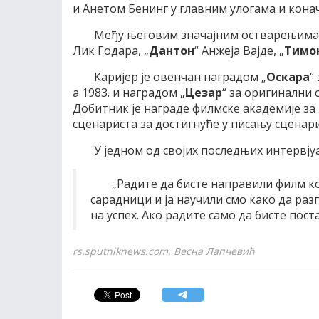
и Анетом Бенинг у главним улогама и кона
Међу његовим значајним остварењима н
Лик Годара, „
Дантон
“ Анжеја Вајде, „
Тимо
Каријер је овенчан наградом „
Оскара
“
а 1983. и наградом „
Цезар
“ за оригинални 
Добитник је награде филмске академије за
сценариста за достигнуће у писању сценари
У једном од својих последњих интервјуа
„Радите да бисте направили филм ко
сарадници и ја научили смо како да раз
на успех. Ако радите само да бисте поста
rs.sputniknews.com, Весна Лапчевић