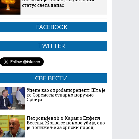
статус света данас
FACEBOOK
TWITTER
СВЕ ВЕСТИ
Уцене као опробани рецепт: Шта је
то Соренсен стварно поручио
Србији
Петронијевић и Каран о Елфети
Весели: Жртва се поново убија, ово
је понижење за српски народ