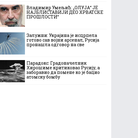
Владимир Умељић: „ОЛУЈА“ ЈЕ
НАЈБЛИСТАВИЈИ ДЕО ХРВАТСКЕ
ПРОШЛОСТИ“
Залужни: Украјина је исцрпела
готово сав војни арсенал, Русија
пронашла одговор на све
Парадокс: Градоначелник
Хирошиме критиковао Русију, а
заборавио да помене ко је бацио
атомску бомбу