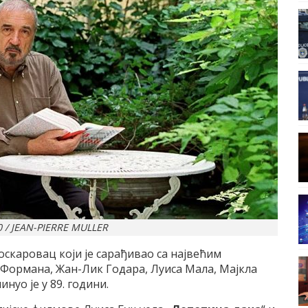
0 / JEAN-PIERRE MULLER
оскаровац који је сарађивао са највећим
Формана, Жан-Лик Годара, Луиса Мала, Мајкла
нуо је у 89. години.