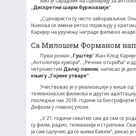
Био је сарадник на сценарију за антоло
„
Дискретни шарм буржоазије
“.
„Сценаристи су често заборављени. Они 
Њихова се имена ретко појављују у критика
Каријер на уручењу награде филмске акаде
Са Милошем Форманом напис
Први роман „
Гуштер
“ Жан-Клод Карије
„Антологија хумора“, „Речник открића“ и д
четрнаестим
Далај-ламом
, написао је дел
књигу „Гојине утваре“
.
Учествовао је у реализацији у више од
телевизијских филмова и других адаптација
последњи чак 2018. године са биографијом 
Дефоом у главној улози.
„У 21. години схватио сам да сам се ро
су филм, радио, телевизија и стрипови. Св
ја сам одлучио да се њима бавим“, рекао је