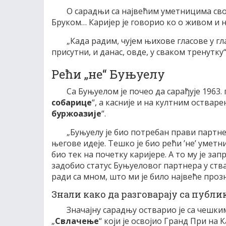
О сарадњи са највећим уметницима св
Бруком… Каријер је говорио ко о живом и 
„Када радим, чујем њихове гласове у гл
присутни, и данас, овде, у сваком тренутку
Рећи „не“ Буњуелу
Са Буњуелом је почео да сарађује 1963.
собарице
“, а касније и на култним оствар
буржоазије
“.
„Буњуелу је био потребан прави партнер
његове идеје. Тешко је био рећи ’не’ уметн
био тек на почетку каријере. А то му је за
задобио статус Буњуеловог партнера у ств
ради са мном, што ми је било највеће прозна
Знали како да разговарају са публ
Значајну сарадњу остварио је са чеш
„
Свлачење
“ који је освојио Гранд При на 