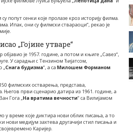
гијске филмове Луиса Буњуела „
Лепотица дана
“ и
су попут сенки које пролазе кроз историју филма.
ма. Ипак, они су филмски ствараоци“, рекао је
мије.
ао „Гојине утваре“
р објавио је 1957. године, а потом и књиге „Савез“,
руге. У сарадњи с Тензином Ђијатсом,
о „
Снага будизма
“, а са
Милошем Форманом
 150 филмских остварења, представа,
. Његов први сценарио датира из 1961. године, а
Ван Гога „
На вратима вечности
“ са Вилијамом
дио у време које диктира нови облик писања, а то
аки нови медијум захтева другачији стил писања и
 својевремено Каријер.