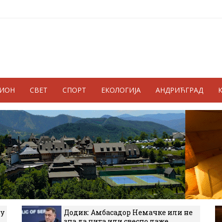
ГИОН
СВЕТ
СПОРТ
ЕКОЛОГИЈА
АНДРИЋГРАД
 у
Додик: Амбасадор Немачке или не
зна да чита или свесно лаже