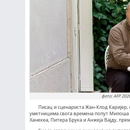
фото: AFP 202
Писац и сценариста Жан-Клод Каријер, 
уметницима свога времена попут Милоша 
Ханекеа, Питера Брука и Анжеја Вајду, преми