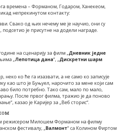
ога времена – Форманом, Годаром, Ханекеом,
никад непрекинутом контакту:
ави. Свако од њих нечему ме је научио, они су
“, подсетио је присутне на додели награде.
 године на сценарију за филм „
Дневник једне
ењима „
Лепотица дана
“, „
Дискретни шарм
, неко ко ће га изазвати, а не само ко записује
ику као што је Буњуел, нарочито за мене који сам
право било потребно. Тако сам, мало по мало,
арању. После првог филма, тражио је да поново
ње“, казао је Каријер за „Веб сторис“.
иком
ким режисером Милошем Форманом на филму
Канском фестивалу, „
Валмонт
“ са Колином Фиртом