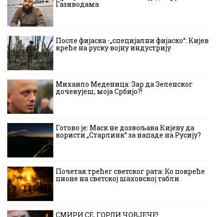
Газиводама
После фијаска -„специјални фијаско“: Кијев
креће на руску војну индустрију
Михаило Меденица: Зар да Зеленског
дочекујеш, моја Србијо?!
Готово је: Маск не дозвољава Кијеву да
користи „Старлинк“ за нападе на Русију?
Почетак трећег светског рата: Ко покреће
пионе на светској шаховској табли
СМИРИ СЕ, ГОРДИ ЧОВЈЕЧЕ!