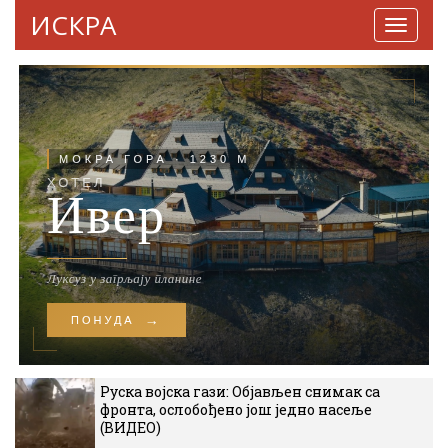
ИСКРА
Навига
Руска војска гази: Објављен снимак са
фронта, ослобођено још једно насеље
(ВИДЕО)