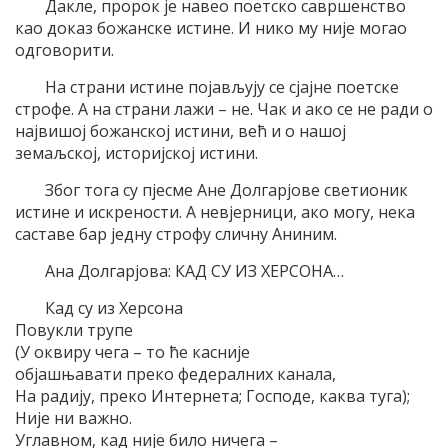
Дакле, пророк је навео поетско савршенство
као доказ божанске истине. И нико му није могао
одговорити.
На страни истине појављују се сјајне поетске
строфе. А на страни лажи – не. Чак и ако се не ради о
највишој божанској истини, већ и о нашој
земаљској, историјској истини.
Због тога су пјесме Ане Долгарјове светионик
истине и искрености. А невјерници, ако могу, нека
саставе бар једну строфу сличну Аниним.
Ана Долгарјова: КАД СУ ИЗ ХЕРСОНА…
Кад су из Херсона
Повукли трупе
(У оквиру чега – то ће касније
објашњавати преко федералних канала,
На радију, преко Интернета; Господе, каква туга);
Није ни важно.
Углавном, кад није било ничега –