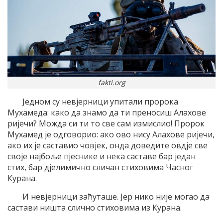
fakti.org
Једном су невјерници упитали пророка
Мухамеда: како да знамо да ти преносиш Алахове
ријечи? Можда си ти то све сам измислио! Пророк
Мухамед је одговорио: ако ово нису Алахове ријечи,
ако их је саставио човјек, онда доведите овдје све
своје најбоље пјеснике и нека саставе бар један
стих, бар дјелимично сличан стиховима Часног
Курана.
И невјерници заћуташе. Јер нико није могао да
састави ништа слично стиховима из Курана.