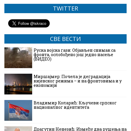
TWITTER
СВЕ ВЕСТИ
Руска војска гази: Објављен снимак са
фронта, ослобођено још једно насеље
(ВИДЕО)
Миршајмер: Почела је деградација
кијевског режима – и на фронтовима и у
економији
Владимир Коларић: Кључеви српског
националног идентитета
Драгутин Ненезић: Између два рушења на