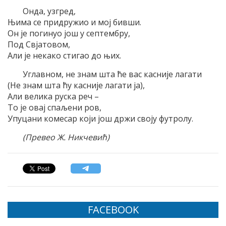
Онда, узгред,
Њима се придружио и мој бивши.
Он је погинуо још у септембру,
Под Свјатовом,
Али је некако стигао до њих.
Углавном, не знам шта ће вас касније лагати
(Не знам шта ћу касније лагати ја),
Али велика руска реч –
То је овај спаљени ров,
Упуцани комесар који још држи своју футролу.
(Превео Ж. Никчевић)
FACEBOOK