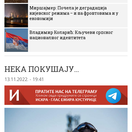
Миршајмер: Почела је деградација
кијевског режима – и на фронтовима и у
економији
Владимир Коларић: Кључеви српског
националног идентитета
НЕКА ПОКУШАЈУ…
13.11.2022. - 19:41