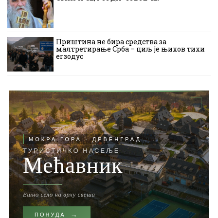
Приштина не бира средства за
малтретирање Срба – циљ је њихов тихи
егзодус