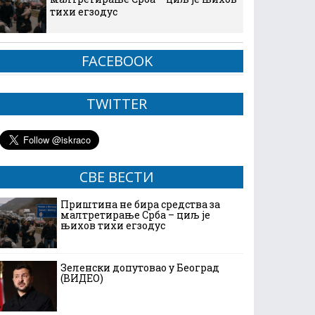
тихи егзодус
FACEBOOK
TWITTER
СВЕ ВЕСТИ
Приштина не бира средства за
малтретирање Срба – циљ је
њихов тихи егзодус
Зеленски допутовао у Београд
(ВИДЕО)