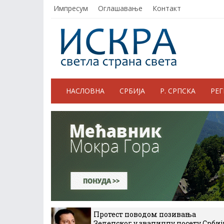
Импресум
Оглашавање
Контакт
НАСЛОВНА
СРБИЈА
Р. СРПСКА
РЕ
Протест поводом позивања
Зеленског у званичну посету Србиј