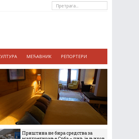
КУЛТУРА
МЕЋАВНИК
РЕПОРТЕРИ
Приштина не бира средства за
малтретирање Срба – циљ је њихов