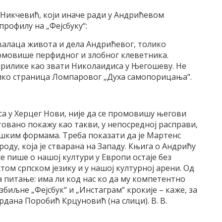
Никчевић, који иначе ради у Андрићевом
профилу на „Фејсбуку“:
валаца живота и дела Андрићевог, толико
ромовише перфидног и злобног клеветника.
тприлике као звати Николаидиса у Његошеву. Не
ико страница Ломпаровог „Духа самопорицања“.
 у Херцег Нови, није да се промовишу његови
овано покажу као такви, у непосредној расправи,
ошким формама. Треба показати да је Мартенс
оду, која је стварана на Западу. Књига о Андрићу
 пише о нашој култури у Европи остаје без
том српском језику и у нашој културној арени. Од
питање: има ли код нас ко да му компетентно
збиљне „Фејсбук“ и „Инстаграм“ крокије – каже, за
рдана Поробић Крцуновић (на слици). В. В.