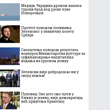
Медији: Украјина дроном напала
турски брод код руске луке
Новоросијск
Протест поводом позивања
Зеленског у званичну посету
Србији
Саопштење поводом резултата
конкурса Министарства културе за
суфинансирање капиталних
издања на српском језику
Зеленски није добродошао ни у
својој земљи!
Пуповац: Ово што смо чули у
Книну је језиво, није демократија,
већ пријетња Хрватској