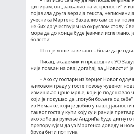
– Написао сам му да ми пошаље финалну
цитирам, он „захвалио на искрености“ и из
појавила друга верзија текста, неписменија 
учесника Мартенс. Захвалио сам се на пози
не бих да учествујем на округлом столу. 
мора да до конца буде језички испеглано, 
болести:
Што је лоше завезано – боље да је одв
Писац, академик и председник УО Заду
није позван на овај догађај, за „Новости“ ј
– Ако су госпари из Херцег Новог одлу
њиховом граду у госте позову чувеног нов
измишљао црне мрље, који је подешавао 
који је покушао да „погуби бољега од себе“
из Немачке, који је добио у нашој јавности
таквог госта у кући коју су и раније претв
ако хоће да ружење Андрића буде дигнуто 
препоручујем да уз Мартенса доведу и нов
брука бити потпуна.