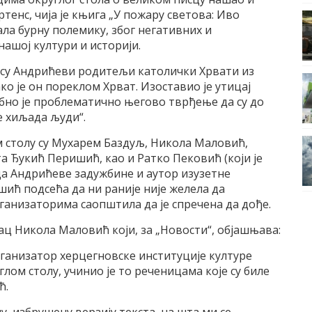
енс, чија је књига „У пожару светова: Иво
ала бурну полемику, због негативних и
ашој култури и историји.
 су Aндрићеви родитељи католички Хрвати из
ко је он пореклом Хрват. Изоставио је утицај
бно је проблематично његово тврђење да су до
не хиљада људи“.
 столу су Мухарем Баздуљ, Никола Маловић,
 Ђукић Перишић, као и Ратко Пековић (који је
ца Андрићеве задужбине и аутор изузетне
ић подсећа да ни раније није желела да
ганизаторима саопштила да је спречена да дође.
ац Никола Маловић који, за „Новости“, објашњава:
рганизатор херцегновске институције културе
глом столу, учинио је то реченицама које су биле
ћ.