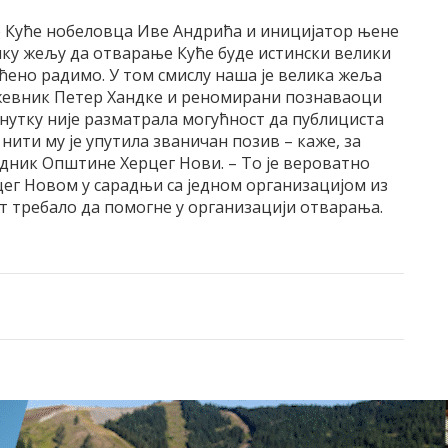
р Куће нобеловца Иве Андрића и иницијатор њене
лику жељу да отварање Куће буде истински велики
ећено радимо. У том смислу наша је велика жеља
ижевник Петер Хандке и реномирани познаваоци
нутку није разматрала могућност да публициста
ити му је упутила званичан позив – каже, за
едник Општине Херцег Нови. – То је вероватно
рцег Новом у сарадњи са једном организацијом из
т требало да помогне у организацији отварања.