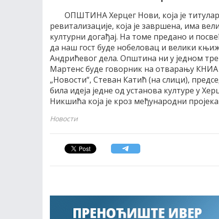
ОПШТИНА Херцег Нови, која је титула
ревитализације, која је завршена, има ве
културни догађај. На томе предано и посв
да наш гост буде нобеловац и велики књ
Андрићевог дела. Општина ни у једном тре
Мартенс буде говорник на отварању КНИА н
„Новости“, Стеван Катић (на слици), предс
била идеја једне од установа културе у Хе
Никшића која је кроз међународни пројека
Новости