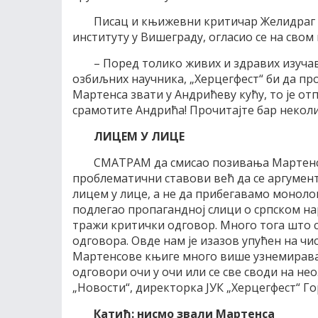
Писац и књижевни критичар Желидраг 
институту у Вишеграду, огласио се на свом 
– Поред толико живих и здравих изуча
озбиљних научника, „Херцегфест“ би да п
Мартенса звати у Андрићеву кућу, то је о
срамотите Андрића! Прочитајте бар некол
ЛИЦЕМ У ЛИЦЕ
СМАТРАМ да смисао позивања Мартенса
проблематични ставови већ да се аргумент
лицем у лице, а не да прибегавамо монол
подлегао пропагандној слици о српском нар
тражи критички одговор. Много тога што се
одговора. Овде нам је изазов упућен на чис
Мартенсове књиге много више узнемирава 
одговори очи у очи или се све своди на нео
„Новости“, директорка ЈУК „Херцегфест“ Го
Катић: нисмо звали Мартенса