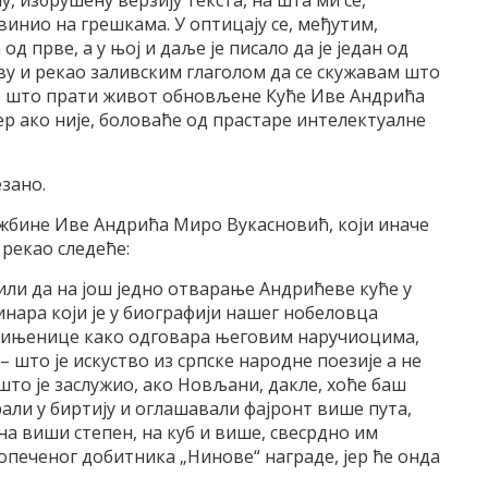
, избрушену верзију текста, на шта ми се,
винио на грешкама. У оптицају се, међутим,
од прве, а у њој и даље је писало да је један од
ву и рекао заливским глаголом да се скужавам што
Све што прати живот обновљене Куће Иве Андрића
јер ако није, боловаће од прастаре интелектуалне
езано.
жбине Иве Андрића Миро Вукасновић, који иначе
е рекао следеће:
чили да на још једно отварање Андрићеве куће у
инара који је у биографији нашег нобеловца
чињенице како одговара његовим наручиоцима,
 – што је искуство из српске народне поезије а не
 што је заслужио, ако Новљани, дакле, хоће баш
арали у биртију и оглашавали фајронт више пута,
на виши степен, на куб и више, свесрдно им
опеченог добитника „Нинове“ награде, јер ће онда