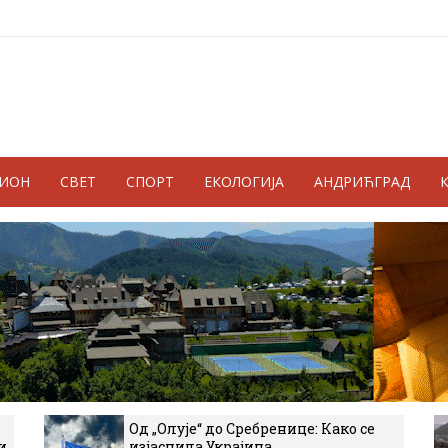
ГИОН
СВЕТ
СПОРТ
ЕКОЛОГИЈА
АНДРИЋГРАД
Од „Олује“ до Сребренице: Како се
и
изјаснила Украјина