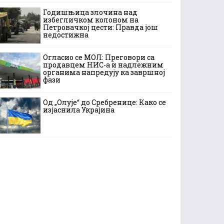
Годишњица злочина над
избегличком колоном на
Петровачкој цести: Правда још
недостижна
Огласио се МОЛ: Преговори са
продавцем НИС-а и надлежним
органима напредују ка завршној
фази
Од „Олује“ до Сребренице: Како се
изјаснила Украјина