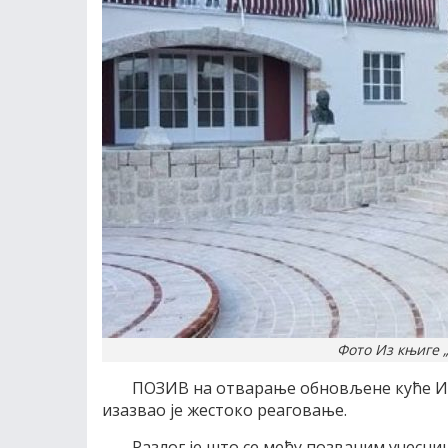
Фото Из књиге 
ПОЗИВ на отварање обновљене куће Ив
изазвао је жестоко реаговање.
Разлог је што се међу позваним учесни