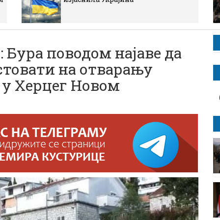
Бура поводом најаве да
стовати на отварању
 у Херцег Новом