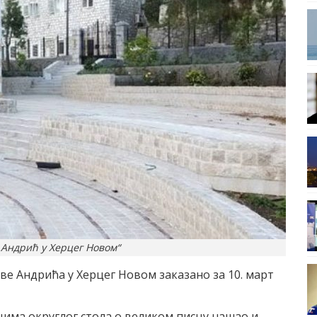
„Андрић у Херцег Новом“
е Андрића у Херцег Новом заказано за 10. март
цима округлог стола о великом писцу нашао и