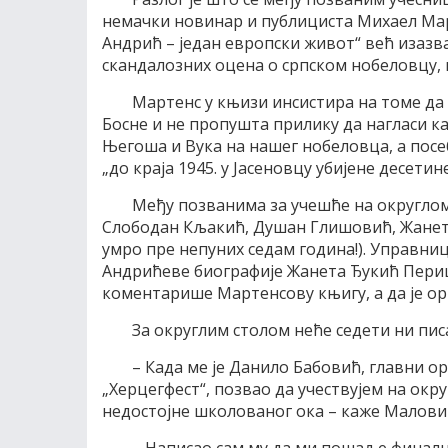
немачки новинар и публициста Михаел Март
Андрић – један европски живот“ већ изазв
скандалозних оцена о српском нобеловцу, н
Мартенс у књизи инсистира на томе да
Босне и не пропушта прилику да нагласи ка
Његоша и Вука на нашег нобеловца, а посе
„до краја 1945. у Јасеновцу убијене десети
Међу позванима за учешће на округлом
Слободан Кљакић, Душан Глишовић, Жанета
умро пре непуних седам година!). Управни
Андрићеве биографије Жанета Ђукић Периш
коментарише Мартенсову књигу, а да је ор
За округлим столом неће седети ни пис
– Када ме је Данило Бабовић, главни о
„Херцегфест“, позвао да учествујем на окру
недостојне школованог ока – каже Малови