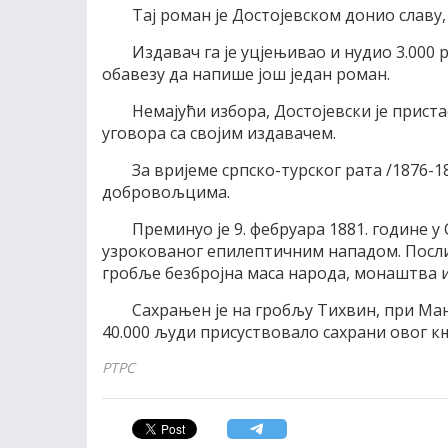
Тај роман је Достојевском донио славу, 
Издавач га је уцјењивао и нудио 3.000 
обавезу да напише још један роман.
Немајући избора, Достојевски је приста
уговора са својим издавачем.
За вријеме српско-турског рата /1876-1
добровољцима.
Преминуо је 9. фебруара 1881. године 
узрокованог епилептичним нападом. Послиј
гробље безбројна маса народа, монаштва 
Сахрањен је на гробљу Тихвин, при Ман
40.000 људи присуствовало сахрани овог 
РТРС