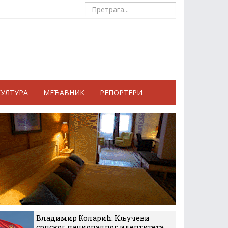
КУЛТУРА
МЕЋАВНИК
РЕПОРТЕРИ
Владимир Коларић: Кључеви
српског националног идентитета