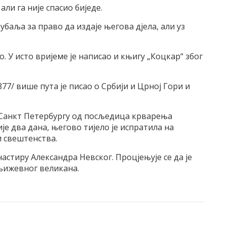
али га није спасио биједе.
рубаља за право да издаје његова дјела, али уз
о. У исто вријеме је написао и књигу „Коцкар“ због
877/ више пута је писао о Србији и Црној Гори и
у Санкт Петербургу од посљедица крварења
е два дана, његово тијело је испратила на
и свештенства.
астиру Александра Невског. Процјењује се да је
књижевног великана.