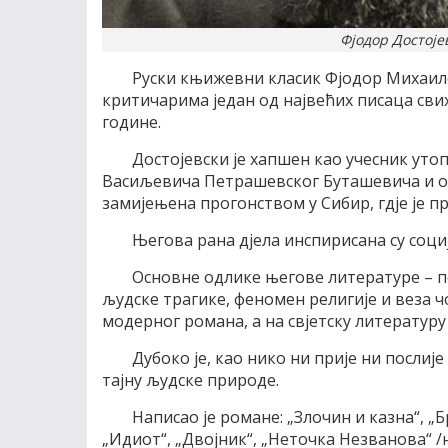
Фјодор Достоје
Руски књижевни класик Фјодор Михаило
критичарима један од највећих писаца сви
године.
Достојевски је хапшен као учесник уто
Васиљевича Петрашевског Буташевича и осу
замијењена прогонством у Сибир, гдје је п
Његова рана дјела инспирисана су соци
Основне одлике његове литературе – п
људске трагике, феномен религије и веза ч
модерног романа, а на свјетску литературу
Дубоко је, као нико ни прије ни послиј
тајну људске природе.
Написао је романе: „Злочин и казна“, „
„Идиот“, „Двојник“, „Неточка Незванова“ /