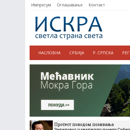
Импресум
Оглашавање
Контакт
НАСЛОВНА
СРБИЈА
Р. СРПСКА
РЕ
Протест поводом позивања
Зеленског у званичну посету Србиј