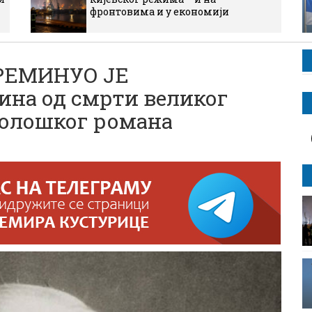
фронтовима и у економији
РЕМИНУО ЈЕ
ина од смрти великог
холошког романа