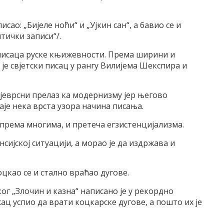
сао: „Бијеле ноћи“ и „Ујкин сан“, а бавио се и
тички записи“/.
х писаца руске књижевности. Према ширини и
 је свјетски писац у рангу Вилијема Шекспира и
јеврсни прелаз ка модернизму јер његово
је нека врста узора начина писања.
 према многима, и претеча егзистенцијализма.
сијској ситуацији, а морао је да издржава и
оцкао се и стално враћао дугове.
ког „Злочин и казна“ написано је у рекордно
ац успио да врати коцкарске дугове, а пошто их је