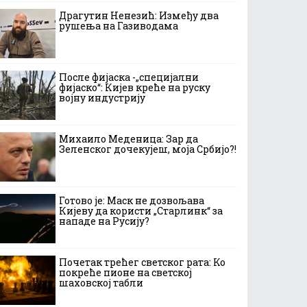
Драгутин Ненезић: Између два
рушења на Газиводама
После фијаска -„специјални
фијаско“: Кијев креће на руску
војну индустрију
Михаило Меденица: Зар да
Зеленског дочекујеш, моја Србијо?!
Готово је: Маск не дозвољава
Кијеву да користи „Старлинк“ за
нападе на Русију?
Почетак трећег светског рата: Ко
покреће пионе на светској
шаховској табли