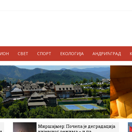
ГИОН
СВЕТ
СПОРТ
ЕКОЛОГИЈА
АНДРИЋГРАД
Миршајмер: Почела је деградација
и
кијевског режима – и на