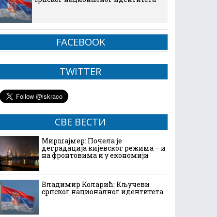
FACEBOOK
TWITTER
СВЕ ВЕСТИ
Миршајмер: Почела је
деградација кијевског режима – и
на фронтовима и у економији
Владимир Коларић: Кључеви
српског националног идентитета