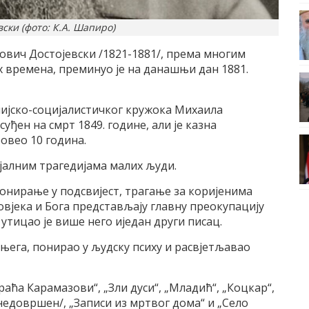
вски (фото: К.А. Шапиро)
вич Достојевски /1821-1881/, према многим
х времена, преминуо је на данашњи дан 1881.
пијско-социјалистичког кружока Михаила
ђен на смрт 1849. године, али је казна
ровео 10 година.
јалним трагедијама малих људи.
онирање у подсвијест, трагање за коријенима
овјека и Бога представљају главну преокупацију
 утицао је више него иједан други писац.
е њега, понирао у људску психу и расвјетљавао
Браћа Карамазови“, „Зли дуси“, „Младић“, „Коцкар“,
недовршен/, „Записи из мртвог дома“ и „Село