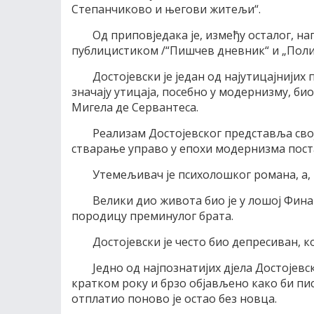
Степанчиково и његови житељи“.
Од приповједака је, између осталог, напи
публицистиком /“Пишчев дневник“ и „Поли
Достојевски је један од најутицајнији
значају утицаја, посебно у модернизму, био
Мигела де Сервантеса.
Реализам Достојевског представља сво
стварање управо у епохи модернизма поста
Утемељивач је психолошког романа, а,
Велики дио живота био је у лошој Финан
породицу преминулог брата.
Достојевски је често био депресиван, к
Једно од најпознатијих дјела Достојевс
кратком року и брзо објављено како би пис
отплатио поново је остао без новца.