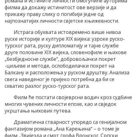
романа и истините личности омогућиће ауторима
филма да докажу истинитост ове верзије и да
прикажу праву слику о погибији једне од
најпознатијих личности свјетске књижевности.
Истрага обухвата истовремено више нивоа
руске историје и културе XIX вијека: узроке руско-
турског рата, руску дипломатију и тајне службе
друге половине XIX вијека, словенофиле и њихове
„безбједносне службе“, добровољачки покрет
-циљеве и методе, ослободилачки покрет на
Балкану и расположења у руском друштву. Анализа
свега наведеног је пријеко потребна да би се
схватио разлог руско-турског рата.
Филм ће постати својеврсни водич кроз судбине
многих чувених личности епохе, као и свједок
укрштања њихових путева.
Драматична стварност упоредо са генијалном
фантазијом романа „Ана Карењина“ – о томе је
филм „Звијезда и смрт грофа Вронског. Српски