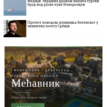
Медији: Украјина дроном напала турски
брод код руске луке Новоросијск
Протест поводом позивања Зеленског у
званичну посету Србији