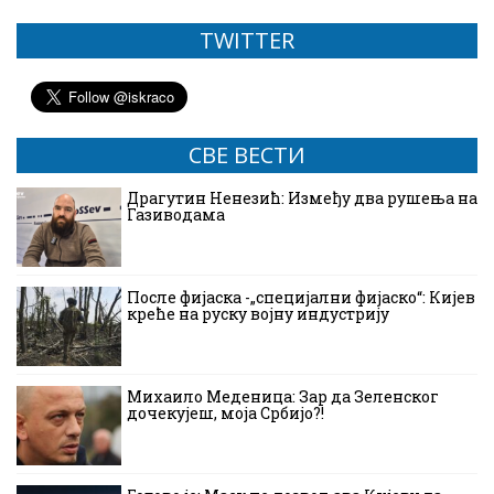
TWITTER
СВЕ ВЕСТИ
Драгутин Ненезић: Између два рушења на
Газиводама
После фијаска -„специјални фијаско“: Кијев
креће на руску војну индустрију
Михаило Меденица: Зар да Зеленског
дочекујеш, моја Србијо?!