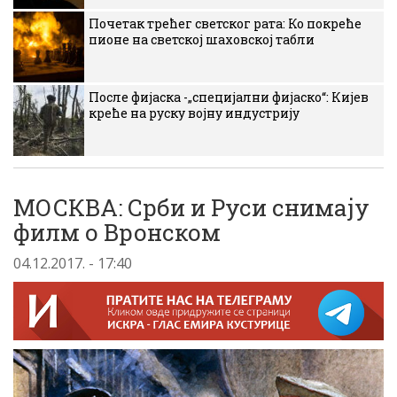
Почетак трећег светског рата: Ко покреће
пионе на светској шаховској табли
После фијаска -„специјални фијаско“: Кијев
креће на руску војну индустрију
МОСКВА: Срби и Руси снимају
филм о Вронском
04.12.2017. - 17:40