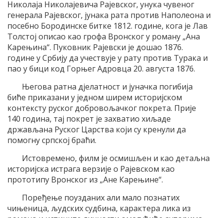
Николаја Николајевича Рајевског, унука чувеног
генерала Рајевског, јунака рата против Наполеона и
посебно Бородинске битке 1812. године, кога је Лав
Толстој описао као грофа Вронског у роману „Ана
Карењина“. Пуковник Рајевски је дошао 1876.
године у Србију да учествује у рату против Турака и
пао у бици код Горњег Адровца 20. августа 1876.
Његова ратна дјелатност и јуначка погибија
биће приказани у једном ширем историјском
контексту руског добровољачког покрета. Прије
140 година, тај покрет је захватио хиљаде
држављана Руског Царства који су кренули да
помогну српској браћи.
Истовремено, филм је осмишљен и као детаљна
историјска истрага верзије о Рајевском као
прототипу Вронског из „Ане Карењине“.
Поређење поузданих али мало познатих
чињеница, људских судбина, карактера лика из