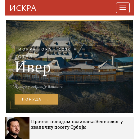
ИСКРА
Навига
Протест поводом позивања Зеленског у
званичну посету Србији