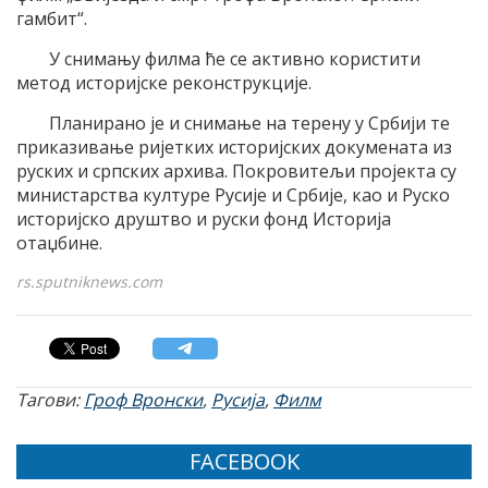
гамбит“.
У снимању филма ће се активно користити
метод историјске реконструкције.
Планирано је и снимање на терену у Србији те
приказивање ријетких историјских докумената из
руских и српских архива. Покровитељи пројекта су
министарства културе Русије и Србије, као и Руско
историјско друштво и руски фонд Историја
отаџбине.
rs.sputniknews.com
Тагови:
Гроф Вронски
,
Русија
,
Филм
FACEBOOK