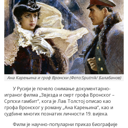
Ана Карењина и гроф Вронски (Фото:Sputnik/ Балабанов)
У Русији је почело снимање документарно-
играног филма „Звјезда и смрт грофа Вронског –
Српски гамбит“, кога је Лав Толстој описао као
грофа Вронског у роману „Ана Карењина“, као и
судбине многих познатих личности 19. вијека.
Филм је научно-популарни приказ биографије