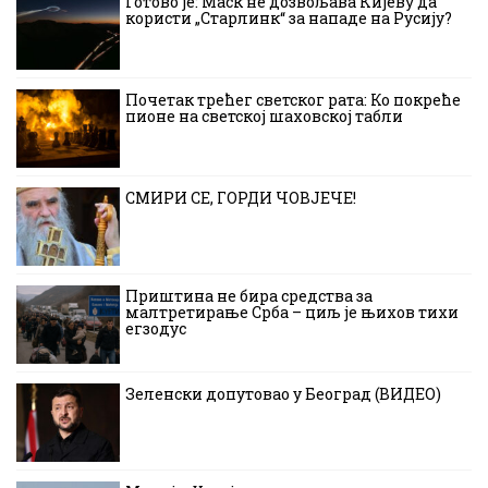
Готово је: Маск не дозвољава Кијеву да
користи „Старлинк“ за нападе на Русију?
Почетак трећег светског рата: Ко покреће
пионе на светској шаховској табли
СМИРИ СЕ, ГОРДИ ЧОВЈЕЧЕ!
Приштина не бира средства за
малтретирање Срба – циљ је њихов тихи
егзодус
Зеленски допутовао у Београд (ВИДЕО)