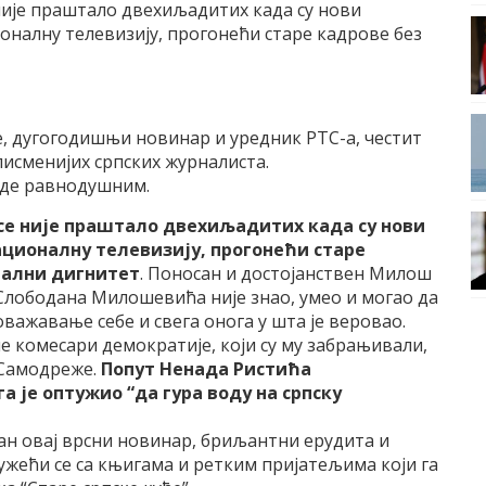
није праштало двехиљадитих када су нови
налну телевизију, прогонећи старе кадрове без
е, дугогодишњи новинар и уредник РТС-а, честит
јписменијих српских журналиста.
уде равнодушним.
се није праштало двехиљадитих када су нови
ционалну телевизију, прогонећи старе
нални дигнитет
. Поносан и достојанствен Милош
лободана Милошевића није знао, умео и могао да
оважавање себе и свега онога у шта је веровао.
е комесари демократије, који су му забрањивали,
 Самодреже.
Попут Ненада Ристића
а је оптужио “да гура воду на српску
н овај врсни новинар, бриљантни ерудита и
ружећи се са књигама и ретким пријатељима који га