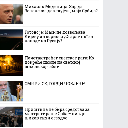
Михаило Меденица: Зар да
Зеленског дочекујеш, моја Србијо?!
Готово је: Маск не дозвољава
Кијеву да користи „Старлинк“ за
нападе на Русију?
Почетак трећег светског рата: Ко
покреће пионе на светској
шаховској табли
СМИРИ СЕ, ГОРДИ ЧОВЈЕЧЕ!
Приштина не бира средства за
малтретирање Срба – циљ је
њихов тихи егзодус