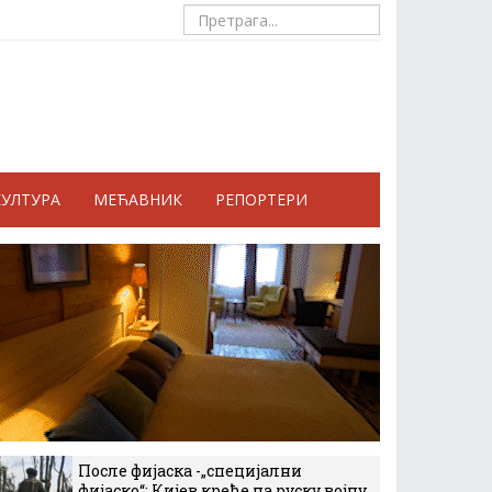
КУЛТУРА
МЕЋАВНИК
РЕПОРТЕРИ
После фијаска -„специјални
фијаско“: Кијев креће на руску војну