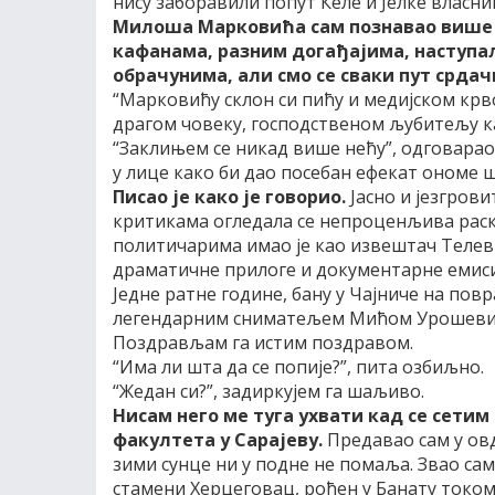
нису заборавили попут Келе и Јелке власник
Милоша Марковића сам познавао више о
кафанама, разним догађајима, наступа
обрачунима, али смо се сваки пут срдач
“Марковићу склон си пићу и медијском крв
драгом човеку, господственом љубитељу к
“Заклињем се никад више нећу”, одговарао 
у лице како би дао посебан ефекат ономе ш
Писао је како је говорио.
Јасно и језгров
критикама огледала се непроценљива раско
политичарима имао је као извештач Телеви
драматичне прилоге и документарне емисиј
Једне ратне године, бану у Чајниче на повр
легендарним сниматељем Мићом Урошеви
Поздрављам га истим поздравом.
“Има ли шта да се попије?”, пита озбиљно.
“Жедан си?”, задиркујем га шаљиво.
Нисам него ме туга ухвати кад се сети
факултета у Сарајеву.
Предавао сам у овд
зими сунце ни у подне не помаља. Звао сам 
стамени Херцеговац, рођен у Банату током