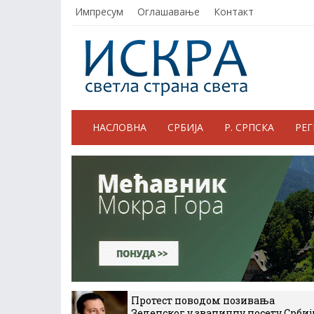
Импресум
Оглашавање
Контакт
НАСЛОВНА
СРБИЈА
Р. СРПСКА
РЕ
Протест поводом позивања
Зеленског у званичну посету Србиј