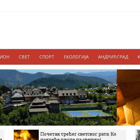
ГИОН
СВЕТ
СПОРТ
ЕКОЛОГИЈА
АНДРИЋГРАД
Почетак трећег светског рата: Ко
и
покреће пионе на светској