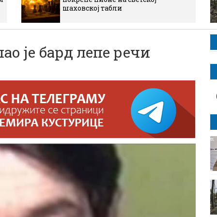
шаховској табли
 је бард лепе речи