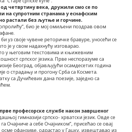
а “Старе српске куће”.
д четвртину века, дружили смо се по
ли на супротним странама у еснафским
но растали без љутње и горчине.
опролићу”, био је мој омиљени поздрав овом
афане.
би уз своје чувене реторичке бравуре, уносећи се
то је у свом надахнућу изговарао.
ито у његовим текстовима и књижевним
шност српског језика. Прве неспоразуме са
зије Београд, објављујући осамдесетих година
е о страдању и прогону Срба са Космета.
атку са Дучићевих дана поезије, заједно са
ћем.
м прве професорске службе након завршеног
ашњој гимназији српско- хрватски језик. Овде се
га Очајниче а себе Очајником”, присећао се овај
 осме офанзиве, одрастао у Гацку, извештавао из