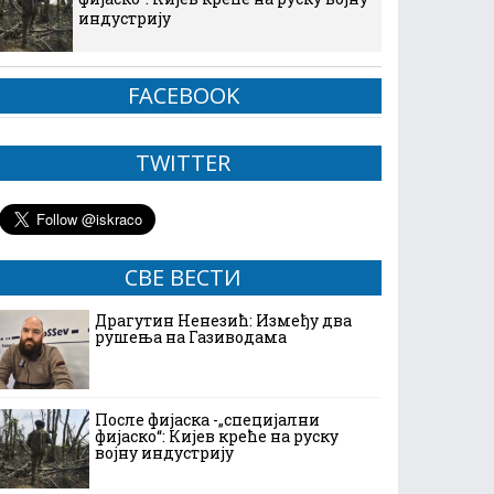
индустрију
FACEBOOK
TWITTER
СВЕ ВЕСТИ
Драгутин Ненезић: Између два
рушења на Газиводама
После фијаска -„специјални
фијаско“: Кијев креће на руску
војну индустрију