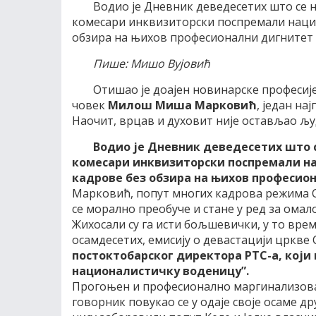
Водио је Дневник деведесетих што се 
комесари инквизиторски поспремали нацио
обзира на њихов професионални дигнитет
Пише: Мишо Вујовић
Отишао је доајен новинарске професиј
човек
Милош Миша Марковић
, један на
Наочит, врцав и духовит није остављао љ
Водио је Дневник деведесетих што 
комесари инквизиторски поспремали на
кадрове без обзира на њихов професио
Марковић, попут многих кадрова режима С
се морално преобуче и стане у ред за омал
Жихосали су га исти бољшевички, у то врем
осамдесетих, емисију о девастацији цркве
постоктобарског директора РТС-а, који г
националистичку воденицу”.
Прогоњен и професионално маргинализова
говорник повукао се у одаје своје осаме д