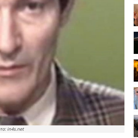
то: in4s.net