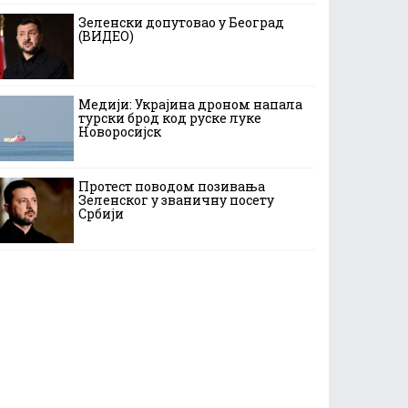
Зеленски допутовао у Београд
(ВИДЕО)
Медији: Украјина дроном напала
турски брод код руске луке
Новоросијск
Протест поводом позивања
Зеленског у званичну посету
Србији