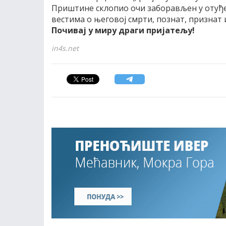
Приштине склопио очи заборављен у отуђен
вестима о његовој смрти, познат, признат 
Почивај у миру драги пријатељу!
in4s.net