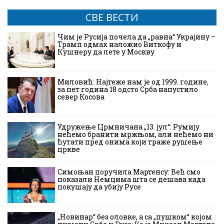
СВЕ ВЕСТИ
Чим је Русија почела да „равна“ Украјину –
Трамп одмах наложио Виткофу и
Кушнеру да лете у Москву
Миловић: Најтеже нам је од 1999. године,
за пет година 18 одсто Срба напустило
север Косова
Удружење Црмничана „13. јул“: Румију
нећемо бранити мржњом, али нећемо ни
ћутати пред онима који траже рушење
цркве
Симоњан поручила Мартенсу: Већ смо
показали Немцима шта се дешава када
покушају да убију Русе
„Новинар“ без оловке, а са „пушком“ којом