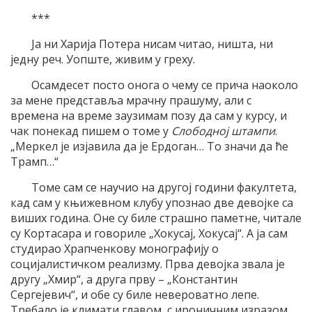
***
Ја ни Харија Потера нисам читао, ништа, ни
једну реч. Уопште, живим у греху.
Осамдесет посто онога о чему се прича наоколо
за мене представља мрачну прашуму, али с
времена на време заузимам позу да сам у курсу, и
чак понекад пишем о томе у
Слободној штампи
.
„Меркел је изјавила да је Ердоган… То значи да ће
Трамп…“
Томе сам се научио на другој години факултета,
кад сам у књижевном клубу упознао две девојке са
виших година. Оне су биле страшно паметне, читале
су Кортасара и говориле „Хокусај, Хокусај“. А ја сам
студирао Храпченкову монографију о
социјалистичком реализму. Прва девојка звала је
другу „Хмир“, а друга прву – „Константин
Сергејевич“, и обе су биле невероватно лепе.
Требало је климати главом, с ироничним изразом