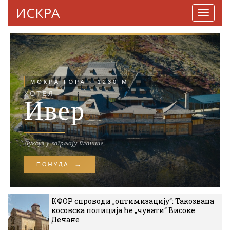
ИСКРА
Навига
КФОР спроводи „оптимизацију“: Такозвана
косовска полиција ће „чувати“ Високе
Дечане