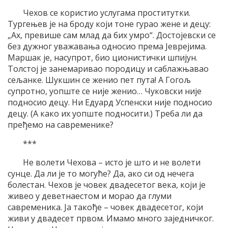
Чехов се користио услугама проститутки.
Тургењев је на броду који тоне гурао жене и децу:
„Ах, превише сам млад да бих умро“. Достојевски се
без дужног уважавања односио према Јеврејима.
Маршак је, насупрот, био ционистички шпијун.
Толстој је занемаривао породицу и саблажњавао
сељанке. Шукшин се женио пет пута! А Гогољ
супротно, уопште се није женио… Чуковски није
подносио децу. Ни Едуард Успенски није подносио
децу. (А како их уопште подносити.) Треба ли да
пређемо на савременике?
***
Не волети Чехова – исто је што и не волети
сунце. Да ли је то могуће? Да, ако си од нечега
болестан. Чехов је човек двадесетог века, који је
живео у деветнаестом и морао да глуми
савременика. Ја такође – човек двадесетог, који
живи у двадесет првом. Имамо много заједничког.