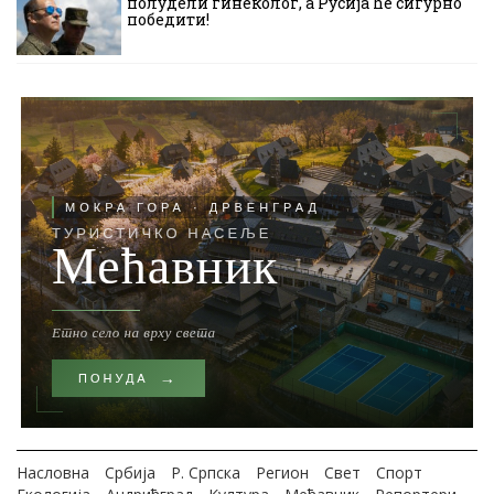
полудели гинеколог, а Русија ће сигурно
победити!
Насловна
Србија
Р. Српска
Регион
Свет
Спорт