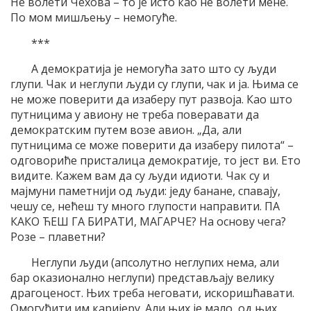
Не волети Чехова – то је исто као не волети мене.
По мом мишљењу – немогуће.
***
А демократија је немогућа зато што су људи
глупи. Чак и неглупи људи су глупи, чак и ја. Њима се
не може поверити да изаберу пут развоја. Као што
путницима у авиону не треба поверавати да
демократским путем возе авион. „Да, али
путницима се може поверити да изаберу пилота“ –
одговориће присталица демократије, то јест ви. Ето
видите. Кажем вам да су људи идиоти. Чак су и
мајмуни паметнији од људи: једу банане, спавају,
чешу се, нећеш ту много глупости направити. ПА
КАКО ЋЕШ ГА БИРАТИ, МАГАРЧЕ? На основу чега?
Розе – плаветни?
Неглупи људи (апсолутно неглупих нема, али
бар оказионално неглупи) представљају велику
драгоценост. Њих треба неговати, искоришћавати.
Омогућити им каријеру. Али њих је мало, од њих