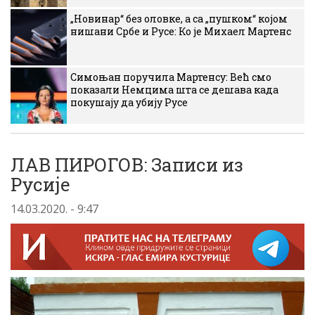
„Новинар“ без оловке, а са „пушком“ којом
нишани Србе и Русе: Ко је Михаел Мартенс
Симоњан поручила Мартенсу: Већ смо
показали Немцима шта се дешава када
покушају да убију Русе
ЛАВ ПИРОГОВ: Записи из
Русије
14.03.2020. - 9:47