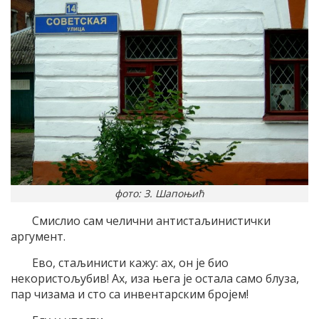
фото: З. Шапоњић
Смислио сам челични антистаљинистички
аргумент.
Ево, стаљинисти кажу: ах, он је био
некористољубив! Ах, иза њега је остала само блуза,
пар чизама и сто са инвентарским бројем!