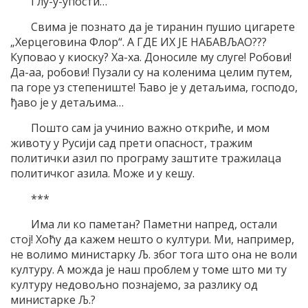
Глу-у-упости…
Свима је познато да је тиранин пушио цигарете
„Херцеговина Флор“. А ГДЕ ИХ ЈЕ НАБАВЉАО???
Куповао у киоску? Ха-ха. Доносиле му слуге! Робови!
Да-аа, робови! Пузали су на коленима целим путем,
па горе уз степениште! Ђаво је у детаљима, господо,
ђаво је у детаљима…
Пошто сам ја учинио важно откриће, и мом
животу у Русији сад прети опасност, тражим
политички азил по програму заштите тражилаца
политичког азила. Може и у кешу.
***
Има ли ко паметан? Паметни напред, остали
стој! Хоћу да кажем нешто о култури. Ми, например,
не волимо министарку Љ. због тога што она не воли
културу. А можда је наш проблем у томе што ми ту
културу недовољно познајемо, за разлику од
министарке Љ.?