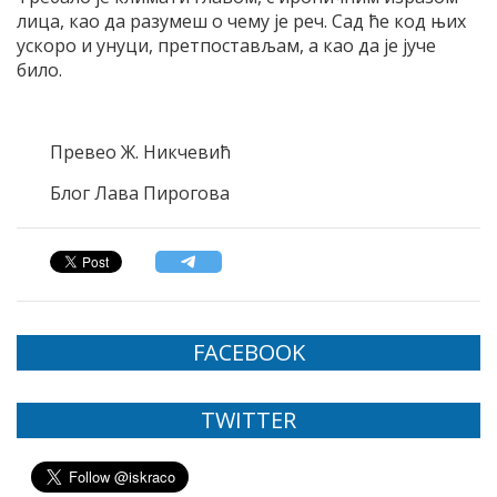
лица, као да разумеш о чему је реч. Сад ће код њих
ускоро и унуци, претпостављам, а као да је јуче
било.
Превео Ж. Никчевић
Блог Лава Пирогова
FACEBOOK
TWITTER