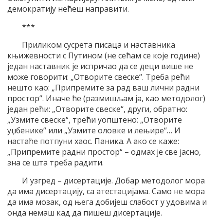
демократију нећеш направити.
***
Приликом сусрета писаца и наставника
књижевности с Путином (не сећам се које године)
један наставник је испричао да се деци више не
може говорити: „Отворите свеске“. Треба рећи
нешто као: „Припремите за рад ваш лични радни
простор“. Иначе ће (размишљам ја, као методолог)
један рећи: „Отворите свеске“, други, обратно:
„Узмите свеске“, трећи уопштено: „Отворите
уџбенике“ или „Узмите оловке и лењире“… И
настаће потпуни хаос. Паника. А ако се каже:
„Припремите радни простор“ – одмах је све јасно,
зна се шта треба радити.
И узгред – дисертације. Добар методолог мора
да има дисертацију, са атестацијама. Само не мора
да има мозак, од њега добијеш слабост у удовима и
онда немаш кад да пишеш дисертације.