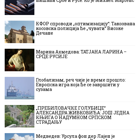
нишани Србе и Русе: Ко је Михаел Мартенс
КФОР спроводи „оптимизацију“: Такозвана
косовска полиција ће „чувати“ Високе
Дечане
Марина Ахмедова: ТАТЈАНА ЛАРИНА –
СРЦЕ РУСИЈЕ
Глобализам, реч чије је време прошло:
Европска игра која ће се завршити у
сузама
„ПРЕБИЛОВАЧКЕ ГОЛУБИЦЕ“
АЛЕКСАНДРА ЖИВКОВИЋА: ЈОШ ЈЕДНА
КЊИГА О НАДУМНОМ СРПСКОМ
СТРАДАЊУ
Медведев: Урсула фон дер Лајен је