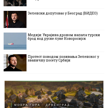
Зеленски допутовао у Београд (ВИДЕО)
Медији: Украјина дроном напала турски
брод код руске луке Новоросијск
Протест поводом позивања Зеленског у
званичну посету Србији