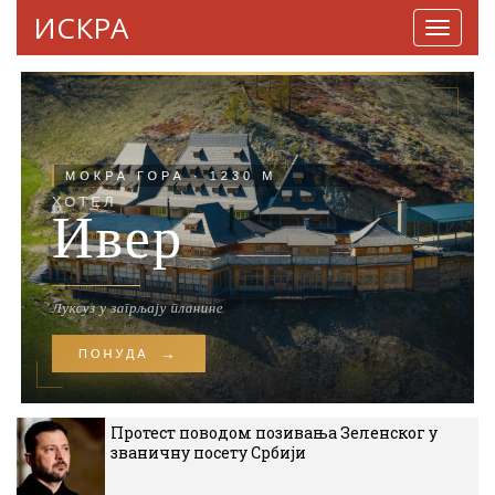
ИСКРА
Навига
Протест поводом позивања Зеленског у
званичну посету Србији