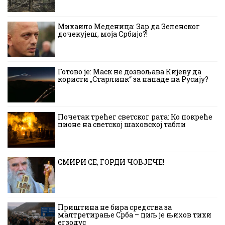
Михаило Меденица: Зар да Зеленског
дочекујеш, моја Србијо?!
Готово је: Маск не дозвољава Кијеву да
користи „Старлинк“ за нападе на Русију?
Почетак трећег светског рата: Ко покреће
пионе на светској шаховској табли
СМИРИ СЕ, ГОРДИ ЧОВЈЕЧЕ!
Приштина не бира средства за
малтретирање Срба – циљ је њихов тихи
егзодус