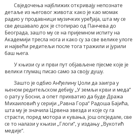
Свједочења најближих откривају непознате
детаље из његовог живота: како је као момак
радио у продавници музичких уређаја, шта му се
све дешавало док је стопирао од Панчева до
Београда, зашто му се на пријемном испиту на
Академији тресла нога и како су за све велике улоге
и највећи редитељи после тога тражили и јурили
баш њега.
У књизи су и први пут објављене пјесме које је
велики глумац писао само за своју душу.
Зашто је одбио Анђелину Џоли да заигра у
њеном редитељском дебију „У земљи крви и меда“
о рату у Босни, а опет прихватио да буде Дража
Михаиловић у серији „Равна Гора“ Радоша Бајића,
шта му је значила Црвена звезда и које су га
страсти, поред мотора и кувања, још опсједале, све
се то налази у књизи „Глоги“, у издању „Вукотић
медије“.