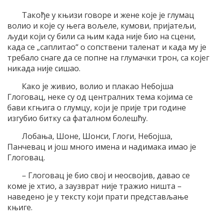
Такође у књизи говоре и жене које је глумац
волио и које су њега вољеле, кумови, пријатељи,
људи који су били са њим када није био на сцени,
када се „саплитао“ о сопствени таленат и када му је
требало снаге да се попне на глумачки трон, са којег
никада није сишао.
Како је живио, волио и плакао Небојша
Глоговац, неке су од централних тема којима се
бави кгњига о глумцу, који је прије три године
изгубио битку са фаталном болешћу.
Лобања, Шоне, Шонси, Глоги, Небојша,
Панчевац и још много имена и надимака имао је
Глоговац.
– Глоговац је био свој и неосвојив, давао се
коме је хтио, а заузврат није тражио ништа –
наведено је у тексту који прати представљање
књиге.