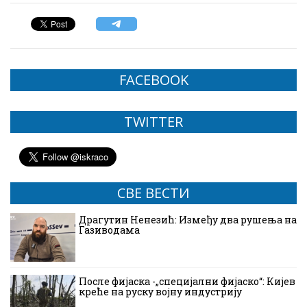
FACEBOOK
TWITTER
СВЕ ВЕСТИ
Драгутин Ненезић: Између два рушења на
Газиводама
После фијаска -„специјални фијаско“: Кијев
креће на руску војну индустрију