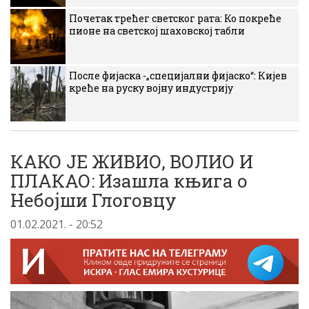
Почетак трећег светског рата: Ко покреће
пионе на светској шаховској табли
После фијаска -„специјални фијаско“: Кијев
креће на руску војну индустрију
КАКО ЈЕ ЖИВИО, ВОЛИО И
ПЛАКАО: Изашла књига о
Небојши Глоговцу
01.02.2021. - 20:52