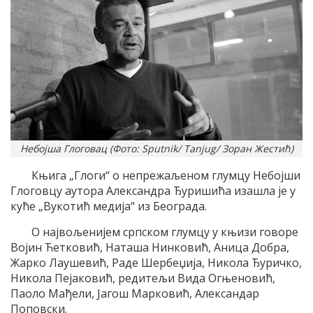
Небојша Глоговац (Фото: Sputnik/ Tanjug/ Зоран Жестић)
Књига „Глоги“ о непрежаљеном глумцу Небојши
Глоговцу аутора Александра Ђуришића изашла је у
куће „Вукотић медија“ из Београда.
О највољенијем српском глумцу у књизи говоре
Војин Ћетковић, Наташа Нинковић, Аница Добра,
Жарко Лаушевић, Раде Шербеџија, Никола Ђуричко,
Никола Пејаковић, редитељи Вида Огњеновић,
Паоло Мађели, Јагош Марковић, Александар
Поповски.