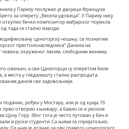
нила у Паризу послужио је двојици Француза
брето за оперету „Весела удовица“. У Паризу нису
еју откупио бечки композитор мађарског порекла
 од тада се стално изводи.
 модификовану црногорску ношњу, са познатим
орског престолонаследника“ Данила на
ог човека, окруженог лаким, слободним женама,
дуго ожењен, а сви Црногорци су оперетом били
а, а места у гледалишту стално распродата.
 сваким даном све задовољнији.
 поданик, рођен у Мостару, али је од краја 19.
е прво отворио књижару, а бавио се и увозом
 Црну Гору. Због тога је често путовао у Беч и
вали и руски студенти. Са њима се спријатељио,
веду. Од њих је дознао за ову срамоту црногорског