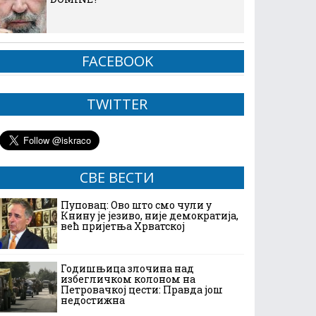
FACEBOOK
TWITTER
СВЕ ВЕСТИ
Пуповац: Ово што смо чули у
Книну је језиво, није демократија,
већ пријетња Хрватској
Годишњица злочина над
избегличком колоном на
Петровачкој цести: Правда још
недостижна