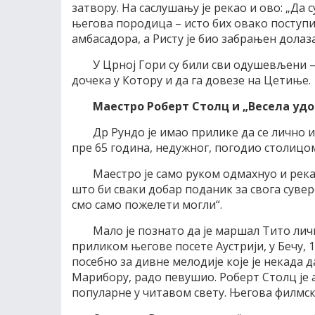
затвору. На саслушању је рекао и ово: „Да
његова породица – исто бих овако поступи
амбасадора, а Ристу је био забрањен долаза
У Црној Гори су били сви одушевљени – 
дочека у Котору и да га довезе на Цетиње.
Маестро Роберт Столц и „Весела уд
Др Рундо је имао прилике да се лично и
пре 65 година, недужног, погодио столицом
Маестро је само руком одмахнуо и рек
што би сваки добар поданик за свога сувер
смо само пожелети могли“.
Мало је познато да је маршал Тито ли
приликом његове посете Аустрији, у Бечу, 1
посебно за дивне мелодије које је некада д
Марибору, радо певушио. Роберт Столц је а
популарне у читавом свету. Његова филмск