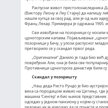
Распусни живот престолонаследника Да
(Виктору Леону и Леу Стајну) да напишу ли
нашли купца за свој рад, али је од њих ид
Франц Лехар. Премијера је одржана 1905. и
Сви извођачи на позорници су носили
црногорским капама. Појављивање „црног
позорници у Бечу, у улози распусног млад
претворило се у скандал првог реда.
„Оригинални“ Данило је тада био већ 
повређени. Али, она је била све популарниј
Противници црногорске династије били су
Скандал у позоришту
„Наш деда Ристо Рундо је био аустријски
века са породицом живио на Цетињу, где ј
машина ‘Сингер’ и био њихов представник за
одседао у једном пансиону у којем су стано
редовно их је изводио да се почасте и про