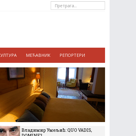
КУЛТУРА
МЕЋАВНИК
РЕПОРТЕРИ
Владимир Умељић: QUO VADIS,
DOMINE?