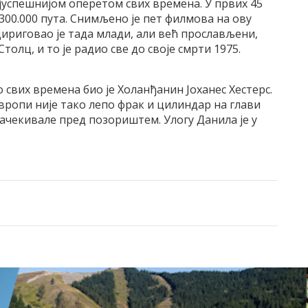
јуспешнијом оперетом свих времена. У првих 45
300.000 пута. Снимљено је пет филмова на ову
ириговао је тада млади, али већ прослављени,
олц, и то је радио све до своје смрти 1975.
свих времена био је Холанђанин Јоханес Хестерс.
 Европи није тако лепо фрак и цилиндар на глави
 сачекивале пред позориштем. Улогу Данила је у