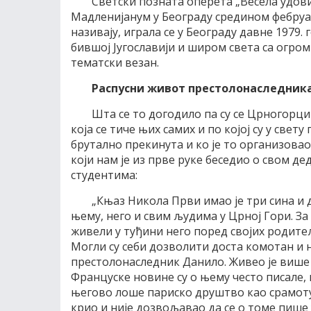
Светски позната оперета „Весела удови
Мадленијанум у Београду средином фебруар
називају, играла се у Београду давне 1979. 
бившој Југославији и широм света са огромн
тематски везан.
Распусни живот престолонаследник
Шта се то догодило па су се Црногорци
која се тиче њих самих и по којој су у свет
брутално прекинута и ко је то организовао
који нам је из прве руке беседио о свом д
студентима:
„Књаз Никола Први имао је три сина и д
њему, него и свим људима у Црној Гори. За 
живели у туђини него поред својих родитељ
Могли су себи дозволити доста комотан и 
престолонаследник Данило. Живео је више 
Француске новине су о њему често писале, 
његово лоше париско друштво као срамоту з
крио и није дозвољавао да се о томе пише 