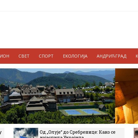
ГИОН
СВЕТ
СПОРТ
ЕКОЛОГИЈА
АНДРИЋГРАД
у
Од „Олује“ до Сребренице: Како се
изјаснила Украјина