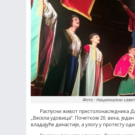
Фото : Национални саве
Распусни живот престолонаследника Да
„Весела удовица“. Почетком 20. века, једа
владајуће династије, а улогу у протесту оди