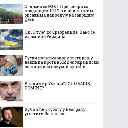
Огласио се МОЛ: Преговори са
продавцем НИС-а и надлежним
органима напредују ка завршној
фази
Од „Олује“ до Сребренице: Како се
изјаснила Украјина
Руски политиколог о тестирању
вакцина против ХИВ-а: Украјински
војници као покусни кунићи
Владимир Умељић: QUO VADIS,
DOMINE?
Вучић ће у суботу у Београду
угостити Зеленског