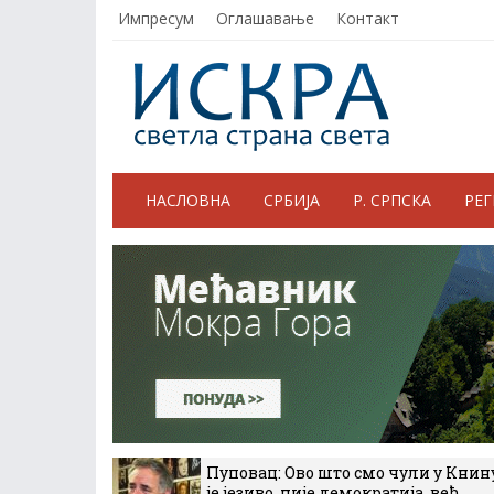
Импресум
Оглашавање
Контакт
НАСЛОВНА
СРБИЈА
Р. СРПСКА
РЕ
Пуповац: Ово што смо чули у Книн
је језиво, није демократија, већ