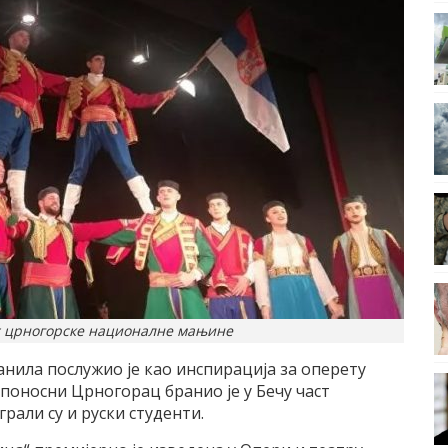
т црногорске националне мањине
нила послужио је као инспирација за оперету
н поносни Црногорац бранио је у Бечу част
грали су и руски студенти.