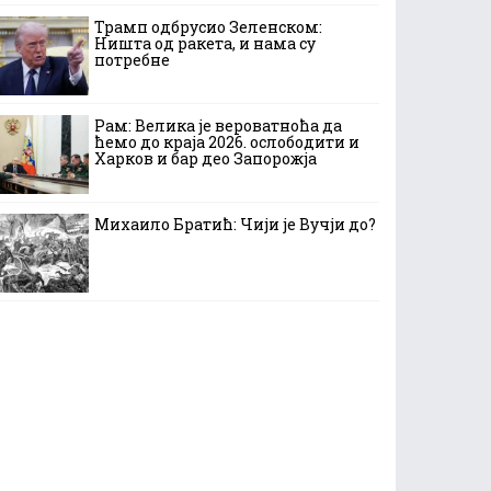
Трамп одбрусио Зеленском:
Ништа од ракета, и нама су
потребне
Рам: Велика је вероватноћа да
ћемо до краја 2026. ослободити и
Харков и бар део Запорожја
Михаило Братић: Чији је Вучји до?