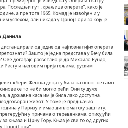
ца“ премијерно је изведена у Опери и театру
а. Последњи пут „краљица оперете“, како је
године, а пре тога 1965. Комад је извођен и у
им успехом, али никада у Црној Гори за коју је
а Данила
 дистанцирали од једне од најпознатијих оперета
у препознати? Зашто је једна представа у Бечу била
? Ове догађаје расветлио је др Михаило Рундо,
еди Ристу и његовим пријатељима, руским
евет кћери. Женска деца су била на понос не само
синове се то не би могло рећи. Они су дуже
а, а државна каса им је била лако доступна.
неодговоран живот. У томе је предњачио
година у Паризу и имао дипломатску заштиту.
претерујући у причама о теревенкама, описујући
а књаза и Црну Гору. Књаз је све то од других
у Црној Гори“.