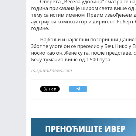
Оперета „Весела удовица“ сматра се на
година приказана је широм света више од 
тему са истим именом. Првим извођењем д
аустријски композитор и диригент Роберт Ст
године.
Најбољи и најлепши позоришни Данило 
Због те улоге он се преселио у Беч. Нико у
носио као он. Жене су га, после представе,
Бечу тумачио више од 1.500 пута.
rs.sputniknews.com