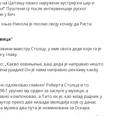
 су на Цетињу овако наружени аустријски цар и
о!“ Пуштени су после интервенције руског
к у Беч.
књаз Никола је послао своју кочију да Риста
овица“
звини маестру Столцу, у име свога деде који га је
 у главу.
ао: „Какво извињење, ваш деда је направио нешто
ена урадио! Он је нама направио рекламу какву
чно одликовао славног Роберта Столца и то
967. уручио му орден за заслуге у музици, а
авно компоновао, а Тито их је, као млад радник у
утор преко две хиљаде мелодија које су данас
а музика два пута је номинована за Оскара.