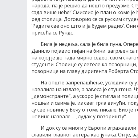
народа, па је решио да нешто предузме. Сту
сада више неће!‘ Смислио је план о коме је 
ред столица. Договорио се са руским студен
‘Радите све оно што и ја будем радио’. Они
присећа се Рундо.
Била је недеља, сала је била пуна. Опе
Данило појавио пијан на бини, загрљен са 
на којој је до тада мирно седео, свом снаг
студенти. Столице су летеле ка позорници, 
позорнице на главу диригента Роберта Ст
На опште запрепашћење, уследили су уз
навалила на излазе, а завеса је спуштена. Ч
„демонстранте“, а ускоро је стигла и полици
ношњи и свима је, из свег грла вичући, пок
су све новине у Бечу о томе писале. Био је 
новине назвале – „лудак у позоришту“.
И док су се многи у Европи згражавали
славили главног актера као јунака. Он је, 