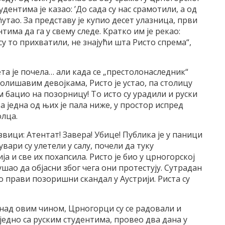
дентима је казао: ’До сада су нас срамотили, а од
ћутао. За представу је купио десет улазница, први
тима да га у свему следе. Кратко им је рекао:
 су то прихватили, не знајући шта Ристо спрема“,
рета је почела… али када се „престолонаследник“
голишавим девојкама, Ристо је устао, па столицу
ом бацио на позорницу! То исто су урадили и руски
а једна од њих је пала ниже, у простор испред
олца.
вици: Атентат! Завера! Убице! Публика је у паници
увари су улетели у салу, почели да туку
ја и све их похапсила. Ристо је био у црногорској
ушао да објасни због чега они протестују. Сутрадан
то прави позоришни скандал у Аустрији. Риста су
 над овим чином, Црногорци су се радовали и
заједно са руским студентима, провео два дана у