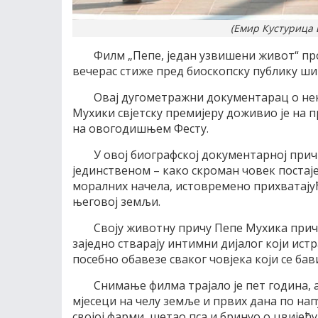
(Емир Кустурица 
Филм „Пепе, један узвишени живот“ пр
вечерас стиже пред биоскопску публику ши
Овај дугометражни документарац о не
Мухики свјетску премијеру доживио је на
на овогодишњем Фесту.
У овој биографској документарној прич
јединственом – како скроман човек постај
моралних начела, истовремено прихватају
његовој земљи.
Своју животну причу Пепе Мухика прич
заједно стварају интимни дијалог који ист
посебно обавезе сваког човјека који се ба
Снимање филма трајало је пет година,
мјесеци на челу земље и првих дана по нап
својој фарми, шетао пса и бринуо о цвијећу