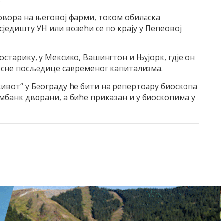
говора на његовој фарми, током обиласка
сједишту УН или возећи се по крају у Пепеовој
остарику, у Мексико, Вашингтон и Њујорк, гдје он
носне посљедице савременог капитализма.
ивот“ у Београду ће бити на репертоару биоскопа
мбанк дворани, а биће приказан и у биоскопима у