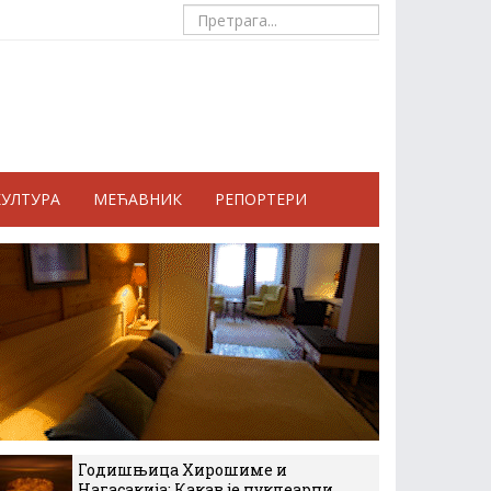
КУЛТУРА
МЕЋАВНИК
РЕПОРТЕРИ
Годишњица Хирошиме и
Нагасакија: Какав је нуклеарни