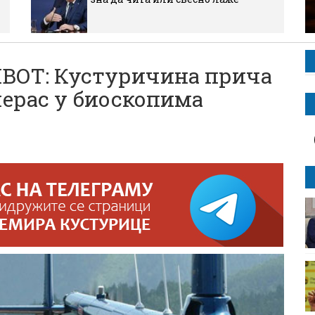
ОТ: Кустуричина прича
черас у биоскопима