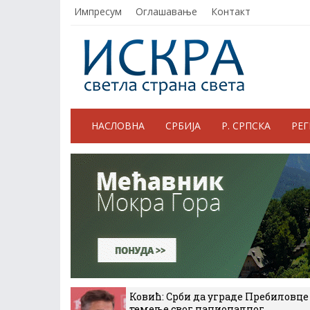
Импресум
Оглашавање
Контакт
НАСЛОВНА
СРБИЈА
Р. СРПСКА
РЕ
Ковић: Срби да уграде Пребиловце
темеље свог националног