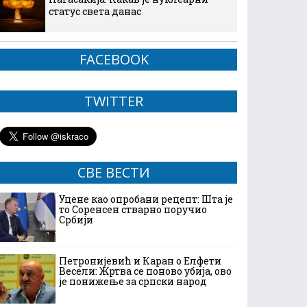
статус света данас
FACEBOOK
TWITTER
СВЕ ВЕСТИ
Уцене као опробани рецепт: Шта је
то Соренсен стварно поручио
Србији
Петронијевић и Каран о Елфети
Весели: Жртва се поново убија, ово
је понижење за српски народ