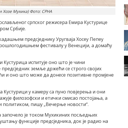
и Хозе Мухика) Фото: СРНА
ослављеног српског режисера Емира Кустурице
ром Србије.
кадашњем предсједнику Уругваја Хосеу Пепеу
 прошлогодишњем фестивалу у Венецији, а домаћу
и Кустурица испитује оно што је чини
е предсједник земље држећи се строго својих
ћи и оно што може да донесе позитивне промјене
а Кустурици у камеру са пуно повјерења и они
ражује филозофски и етички смисао постојања, а
ви политиком, пишу „Вечерње новости“.
 а започело је током Мухикиних посљедњих
уштању функције предсједника, док је радио на
.