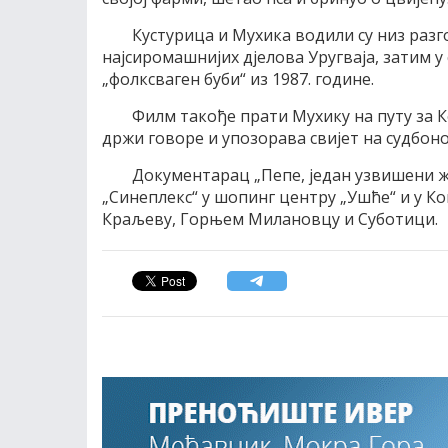
Кустурица и Мухика водили су низ раз
најсиромашнијих дјелова Уругваја, затим у 
„фолксваген буби“ из 1987. године.
Филм такође прати Мухику на путу за К
држи говоре и упозорава свијет на судбо
Документарац „Пепе, један узвишени ж
„Синеплекс“ у шопинг центру „Ушће“ и у Ко
Краљеву, Горњем Милановцу и Суботици.