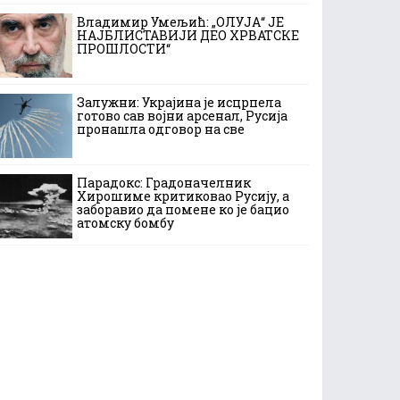
Владимир Умељић: „ОЛУЈА“ ЈЕ
НАЈБЛИСТАВИЈИ ДЕО ХРВАТСКЕ
ПРОШЛОСТИ“
Залужни: Украјина је исцрпела
готово сав војни арсенал, Русија
пронашла одговор на све
Парадокс: Градоначелник
Хирошиме критиковао Русију, а
заборавио да помене ко је бацио
атомску бомбу