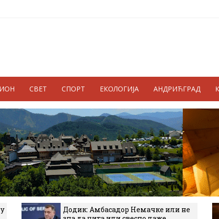
ГИОН
СВЕТ
СПОРТ
ЕКОЛОГИЈА
АНДРИЋГРАД
 у
Додик: Амбасадор Немачке или не
зна да чита или свесно лаже