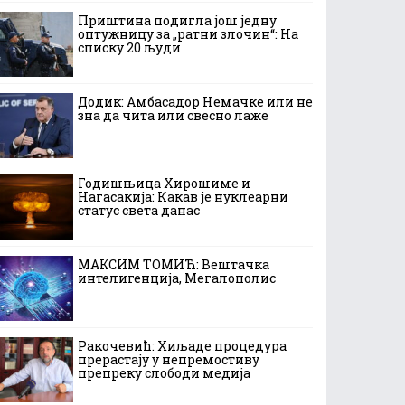
Приштина подигла још једну
оптужницу за „ратни злочин“: На
списку 20 људи
Додик: Амбасадор Немачке или не
зна да чита или свесно лаже
Годишњица Хирошиме и
Нагасакија: Какав је нуклеарни
статус света данас
МАКСИМ ТОМИЋ: Вештачка
интелигенција, Мегалополис
Ракочевић: Хиљаде процедура
прерастају у непремостиву
препреку слободи медија