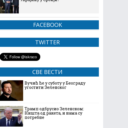
FACEBOOK
TWITTER
СВЕ ВЕСТИ
Вучић ће у суботу у Београду
угостити Зеленског
Трамп одбрусио Зеленском:
Ништа од ракета, и нама су
потребне