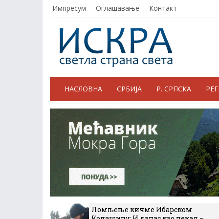
Импресум
Оглашавање
Контакт
НАСЛОВНА
СРБИЈА
Р. СРПСКА
РЕ
Ломљење кичме Ибарском
Колашину: И данас као некад –