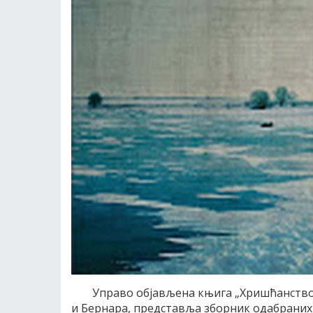
Управо објављена књига „Хришћанство
и Бернара, представља зборник одабраних