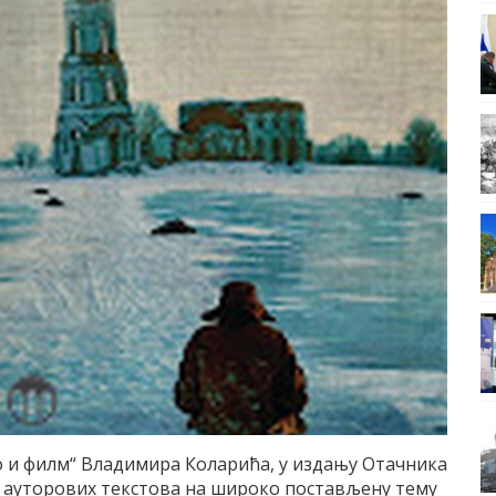
 и филм“ Владимира Коларића, у издању Отачника
 ауторових текстова на широко постављену тему