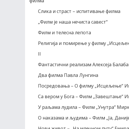
филма
Слика и страст – испитивање филма
„Филм је наша нечиста савест“
Филм и телесна лепота
Религија и помирење у филму „Исцеље
II
Фантастични реализам Алексеја Балаб
Два филма Павла Лунгина
Посредовања – О филму „Исцељење“ И
Са вером у Бога – Филм „Завештање“ И
У раљама лудила – Филм „Унутра“ Мир
О наказама и људима – Филм „Ја, Даније
Нови живот – „На млечном путу“ Емира