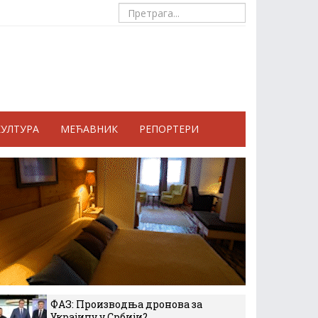
КУЛТУРА
МЕЋАВНИК
РЕПОРТЕРИ
ФАЗ: Производња дронова за
Украјину у Србији?