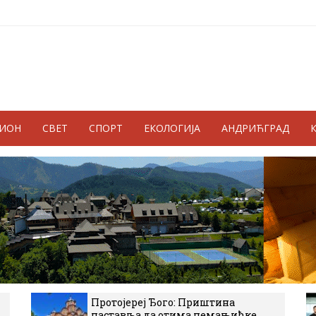
ГИОН
СВЕТ
СПОРТ
ЕКОЛОГИЈА
АНДРИЋГРАД
Протојереј Ђого: Приштина
наставља да отима немањићке