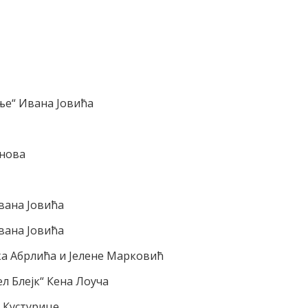
ње“ Ивана Јовића
анова
вана Јовића
вана Јовића
ка Абрлића и Јелене Марковић
л Блејк“ Кена Лоуча
 Кустурице