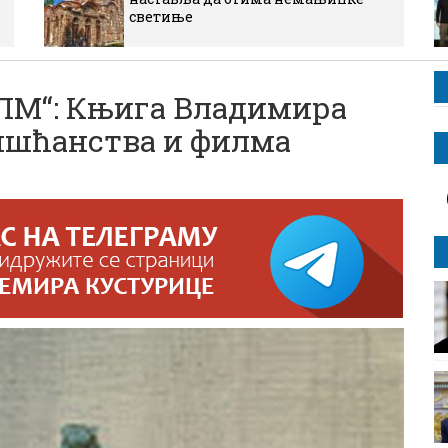
светиње
М“: Књига Владимира
ишћанства и филма