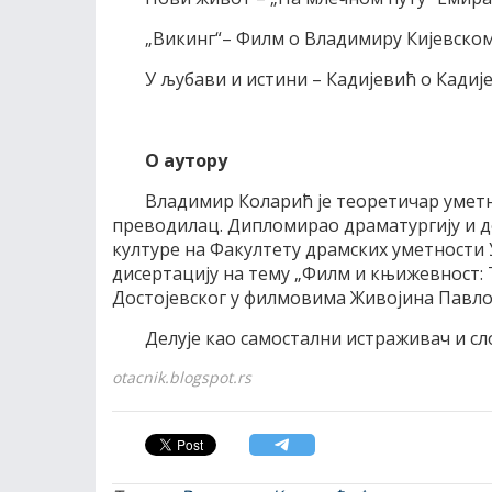
„Викинг“– Филм о Владимиру Кијевском
У љубави и истини – Кадијевић о Кадиј
О аутору
Владимир Коларић је теоретичар уметн
преводилац. Дипломирао драматургију и д
културе на Факултету драмских уметности 
дисертацију на тему „Филм и књижевност:
Достојевског у филмовима Живојина Павло
Делује као самостални истраживач и с
otacnik.blogspot.rs