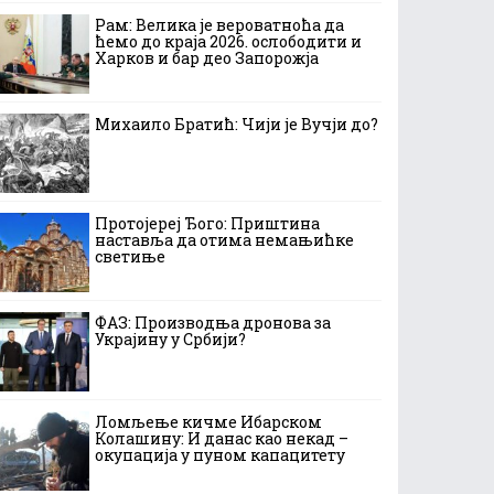
Рам: Велика је вероватноћа да
ћемо до краја 2026. ослободити и
Харков и бар део Запорожја
Михаило Братић: Чији је Вучји до?
Протојереј Ђого: Приштина
наставља да отима немањићке
светиње
ФАЗ: Производња дронова за
Украјину у Србији?
Ломљење кичме Ибарском
Колашину: И данас као некад –
окупација у пуном капацитету