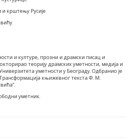
 и крштењу Русије
евићу
ости и културе, прозни и драмски писац и
окторирао теорију драмских уметности, медија и
Универзитета уметности у Београду. Одбранио је
 Трансформација књижевног текста Ф. М.
вића“.
лободни уметник.