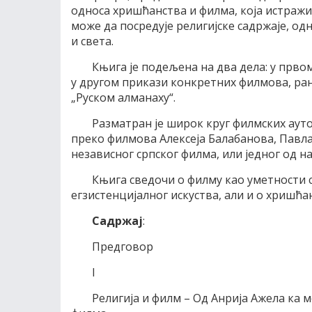
односа хришћанства и филма, која истражи
може да посредује религијске садржаје, од
и света.
Књига је подељена на два дела: у првом
у другом прикази конкретних филмова, ра
„Руском алманаху“.
Разматран је широк круг филмских ауто
преко филмова Алексеја Балабанова, Павла
независног српског филма, или једног од н
Књига сведочи о филму као уметности 
егзистенцијалног искуства, али и о хришћа
Садржај
:
Предговор
I
Религија и филм – Од Анрија Ажела ка 