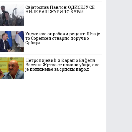
Свјатослав Павлов: ОДИСЕЈУ СЕ
НИЈЕ БАШ ЖУРИЛО КУЋИ
Уцене као опробани рецепт: Шта је
то Соренсен стварно поручио
Србији
Петронијевић и Каран о Елфети
Весели: Жртва се поново убија, ово
је понижење за српски народ