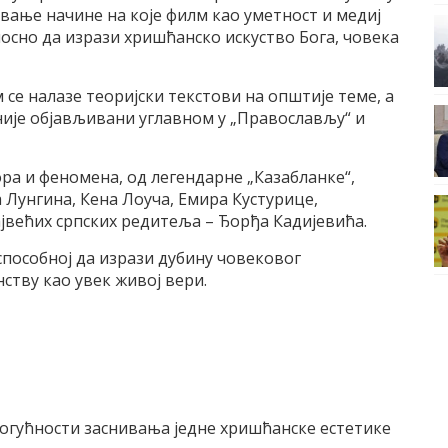
вање начине на које филм као уметност и медиј
носно да изрази хришћанско искуство Бога, човека
 се налазе теоријски текстови на општије теме, а
није објављивани углавном у „Православљу“ и
ра и феномена, од легендарне „Казабланке“,
 Лунгина, Кена Лоуча, Емира Кустурице,
ајвећих српских редитеља – Ђорђа Кадијевића.
способној да изрази дубину човековог
нству као увек живој вери.
могућности заснивања једне хришћанске естетике