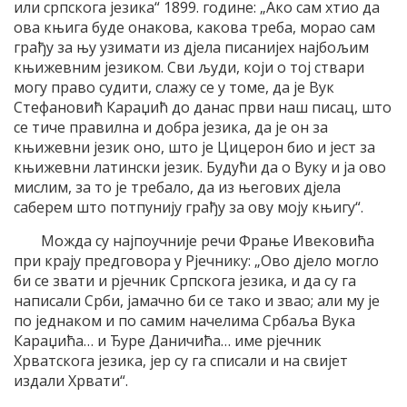
или српскога језика“ 1899. године: „Ако сам хтио да
ова књига буде онакова, какова треба, морао сам
грађу за њу узимати из дјела писанијех најбољим
књижевним језиком. Сви људи, који о тој ствари
могу право судити, слажу се у томе, да је Вук
Стефановић Караџић до данас први наш писац, што
се тиче правилна и добра језика, да је он за
књижевни језик оно, што је Цицерон био и јест за
књижевни латински језик. Будући да о Вуку и ја ово
мислим, за то је требало, да из његових дјела
саберем што потпунију грађу за ову моју књигу“.
Можда су најпоучније речи Фрање Ивековића
при крају предговора у Рјечнику: „Ово дјело могло
би се звати и рјечник Српскога језика, и да су га
написали Срби, јамачно би се тако и звао; али му је
по једнаком и по самим начелима Србаља Вука
Караџића… и Ђуре Даничића… име рјечник
Хрватскога језика, јер су га списали и на свијет
издали Хрвати“.