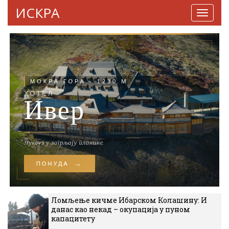
ИСКРА
Навига
Ломљење кичме Ибарском Колашину: И
данас као некад – окупација у пуном
капацитету