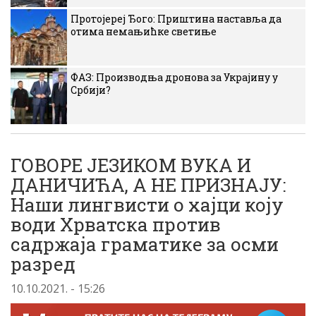
Протојереј Ђого: Приштина наставља да
отима немањићке светиње
ФАЗ: Производња дронова за Украјину у
Србији?
ГОВОРЕ ЈЕЗИКОМ ВУКА И
ДАНИЧИЋА, А НЕ ПРИЗНАЈУ:
Наши лингвисти о хајци коју
води Хрватска против
садржаја граматике за осми
разред
10.10.2021. - 15:26