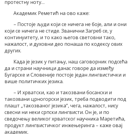
протестну ноту…
Академик Реметић на ово каже:
– Постоје људи који се ничега не боје, али и они
који се ничега не стиде. Званични Загреб се, у
континуитету, и то како његов световни тако,
нажалост, и духовни део понаша по кодексу ових
других.
Када је језик у питању, наш саговорник подсећа
да и страни научници данас говоре да између
Бугарске и Словеније постоје један лингвистички и
више политичких језика.
– И хрватски, као и такозвани босански и
такозвани црногорски језик, треба подводити под
плашт „такозваног језика“, чега, нажалост, нису
свесни ни неки српски лингвисти. Он је, и по
сведочењу великог хрватског научника Маретића,
продукт лингвистичког инжењеринга – каже овај
академик.