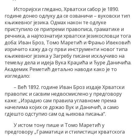
Историјски гледано, Хрватски сабор је 1890.
године донео одлуку да се озваничи – вуковски тип
књижевног језика. Одмах након те одлуке
приступило се припреми правописа, граматике и
речника, а најпознатији хрватски језикословци тога
доба: Иван Броз, Томо Маретић и Фрањо Ивековић
изричито кажу да су први инструменти новог типа
књижевног језика у Загребу писани искључиво на
темељу дела и идеја Вука Краџића и Ђуре Даничића.
Академик Реметић детаљно наводи како је то
изгледало:
– Већ 1892. године Иван Броз издаје Хрватски
правопис и сасвим недвосмислено у предговору
каже: „Израдио сам правила углавноме према
начелима којих се држао Вук и Даничић, а само
гдјешто одступио сам од њихова писања“.
У истом тону пише и Томо Маретић у
предговору „Граматици и стилистици хрватскога