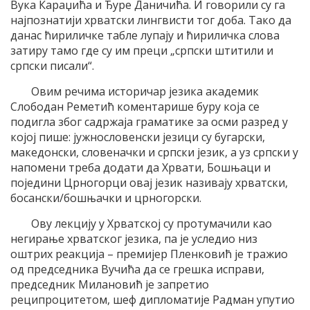
Вука Караџића и Ђуре Даничића. И говорили су га
најпознатији хрватски лингвисти тог доба. Тако да
данас ћириличке табле лупају и ћириличка слова
затиру тамо где су им преци „српски штитили и
српски писали“.
Овим речима историчар језика академик
Слободан Реметић коментарише буру која се
подигла због садржаја граматике за осми разред у
којој пише: јужнословенски језици су бугарски,
македонски, словеначки и српски језик, а уз српски у
напомени треба додати да Хрвати, Бошњаци и
поједини Црногорци овај језик називају хрватски,
босански/бошњачки и црногорски.
Ову лекцију у Хрватској су протумачили као
негирање хрватског језика, па је уследио низ
оштрих реакција – премијер Пленковић је тражио
од председника Вучића да се грешка исправи,
председник Милановић је запретио
реципроцитетом, шеф дипломатије Радман упутио