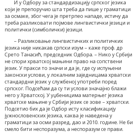
И у Одбору за стандардизацију српског језика
који је препоручио шта треба да пише у граматици
за осмаке, због чега је претрпео нападе, истичу да
треба разликовати појмове лингвистички језици и
политички (симболички) језици.
– Разликовање лингвистичких и политичких
језика није никакав српски изум – каже проф. др
Срето Танасић, председник Одбора. – Нико у Србији
не спори хрватској мањини право на сопствени
језик. У пракси то значи и да је, где су испуњени
законски услови, у локалним заједницама хрватски
стандардни језик у службеној употреби поред
српског. Подсећам да су ти услови значајно блажи
него у Хрватској. У уџбеницима матерњег језика
хрватске мањине у Србији језик се зове – хрватски.
Подсетио бих да је Одбор исту класификацију
јужнословенских језика, каква је наведена у
граматици за осми разред, дао и 2010. године. Не би
смело бити неспоразума, а неспоразум се прави.