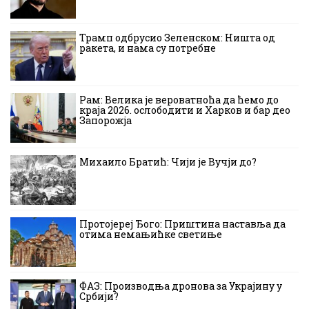
Трамп одбрусио Зеленском: Ништа од
ракета, и нама су потребне
Рам: Велика је вероватноћа да ћемо до
краја 2026. ослободити и Харков и бар део
Запорожја
Михаило Братић: Чији је Вучји до?
Протојереј Ђого: Приштина наставља да
отима немањићке светиње
ФАЗ: Производња дронова за Украјину у
Србији?