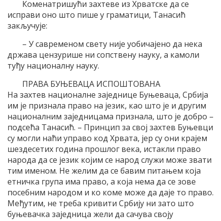
Коменатришући захтеве из Хрватске да се
исправи оно што пише у граматици, Танасић
закључује:
– У савременом свету није уобичајено да нека
држава цензурише ни сопствену науку, а камоли
туђу националну науку.
ПРАВА БУЊЕВАЦА ИСПОШТОВАНА
На захтев националне заједнице Буњеваца, Србија
им је признала право на језик, као што је и другим
националним заједницама признала, што је добро –
подсећа Танасић. – Принцип за свој захтев Буњевци
су могли наћи управо код Хрвата, јер су они крајем
шездесетих година прошлог века, истакли право
народа да се језик којим се народ служи може звати
тим именом. Не желим да се бавим питањем која
етничка група има право, а која нема да се зове
посебним народом и ко коме може да даје то право.
Међутим, не треба кривити Србију ни зато што
буњевачка заједница жели да сачува своју