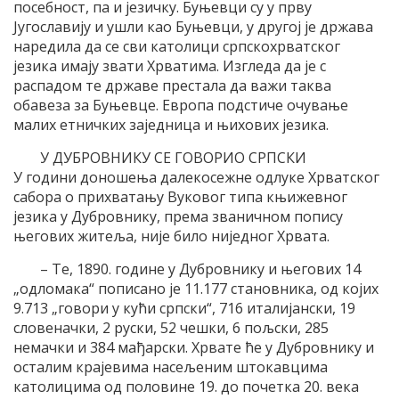
посебност, па и језичку. Буњевци су у прву
Југославију и ушли као Буњевци, у другој је држава
наредила да се сви католици српскохрватског
језика имају звати Хрватима. Изгледа да је с
распадом те државе престала да важи таква
обавеза за Буњевце. Европа подстиче очување
малих етничких заједница и њихових језика.
У ДУБРОВНИКУ СЕ ГОВОРИО СРПСКИ
У години доношења далекосежне одлуке Хрватског
сабора о прихватању Вуковог типа књижевног
језика у Дубровнику, према званичном попису
његових житеља, није било ниједног Хрвата.
– Те, 1890. године у Дубровнику и његових 14
„одломака“ пописано је 11.177 становника, од којих
9.713 „говори у кући српски“, 716 италијански, 19
словеначки, 2 руски, 52 чешки, 6 пољски, 285
немачки и 384 мађарски. Хрвате ће у Дубровнику и
осталим крајевима насељеним штокавцима
католицима од половине 19. до почетка 20. века