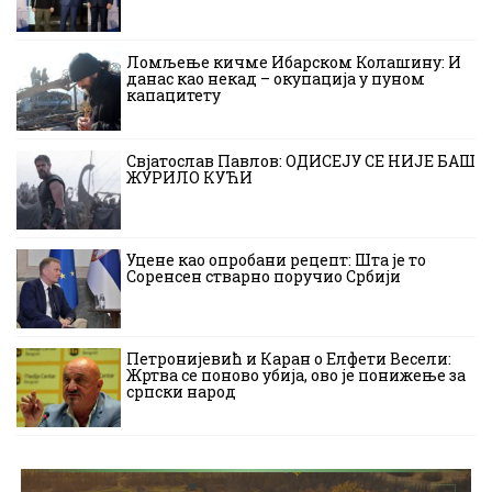
Ломљење кичме Ибарском Колашину: И
данас као некад – окупација у пуном
капацитету
Свјатослав Павлов: ОДИСЕЈУ СЕ НИЈЕ БАШ
ЖУРИЛО КУЋИ
Уцене као опробани рецепт: Шта је то
Соренсен стварно поручио Србији
Петронијевић и Каран о Елфети Весели:
Жртва се поново убија, ово је понижење за
српски народ