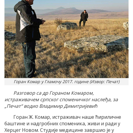
Горан Комар у Гламочу 2017. године (Извор: Печат)
Разговор са др Гораном Комаром,
истраживачем српског споменичког наслеђа, за
„Печат“ водио Владимир Димитријевић
Горан Ж. Комар, истраживач наше ћириличне
баштине и надгробних споменика, живи и ради у
Херцег Новом. Студије медицине завршио је у