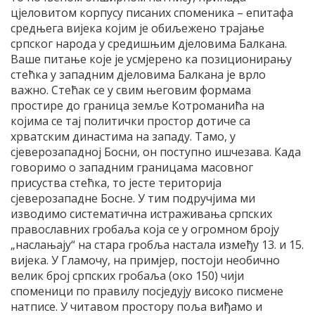
цјеловитом корпусу писаних споменика – епитафа
средњега вијека којим је обиљежено трајање
српског народа у средишњим дјеловима Балкана.
Ваше питање које је усмјерено ка позиционирању
стећка у западним дјеловима Балкана је врло
важно. Стећак се у свим његовим формама
простире до граница земље Котроманића на
којима се тај политички простор дотиче са
хрватским династима на западу. Тамо, у
сјеверозападној Босни, он поступно ишчезава. Када
говоримо о западним границама масовног
присуства стећка, то јесте територија
сјеверозападне Босне. У тим подручјима ми
изводимо систематична истраживања српских
православних гробаља која се у огромном броју
„наслањају“ на стара гробља настала између 13. и 15.
вијека. У Гламочу, на примјер, постоји необично
велик број српских гробаља (око 150) чији
споменици по правилу посједују високо писмене
натписе. У читавом простору поља виђамо и