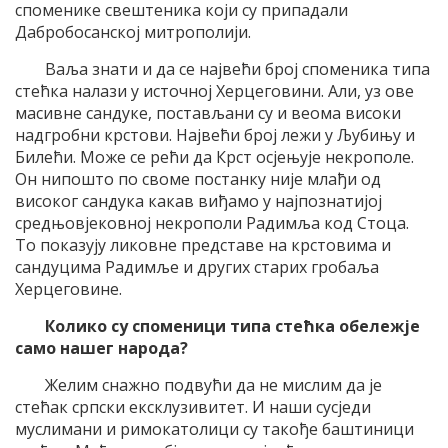
споменике свештеника који су припадали
Дабробосанској митрополији.
Ваља знати и да се највећи број споменика типа
стећка налази у источној Херцеговини. Али, уз ове
масивне сандуке, постављани су и веома високи
надгробни крстови. Највећи број лежи у Љубињу и
Билећи. Може се рећи да Крст осјењује некрополе.
Он нипошто по своме постанку није млађи од
високог сандука какав виђамо у најпознатијој
средњовјековној некрополи Радимља код Стоца.
То показују ликовне представе на крстовима и
сандуцима Радимље и других старих гробаља
Херцеговине.
Колико су споменици типа стећка обележје
само нашег народа?
Желим снажно подвући да не мислим да је
стећак српски ексклузивитет. И наши сусједи
муслимани и римокатолици су такође баштиници