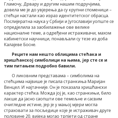
Гламочу, Дрвару и другим нашим подручјима,
довела ме је до увјерења да су крупни споменици –
стећци настали као израз идентитетског обрасца.
Послијератна наука у Србији и Југославији уопште се
опредјелила за заобилажење ове велике
националне теме, а одређени истраживачи, махом
кабинетски научници, понављали су тезе из доба
Калајеве Босне.
Реците нам нешто облицима стећака и
хришћанској симболици на њима, јер сте се и
тим питањем подробно бавили.
О ликовним представама – симболима на
стећцима највише је писала странкиња Маријан
Венцел. И најтачније. Он је показала хришћански
карактер стећка. Можда јој је, као странкињи, било
лакше да јасно саопшти ове темељне и сасвим
очигледне истине, јер је у мањој мјери могла
страховати за посљедице које је истраживач друге
половине 20. вијека могао трпјети од стране