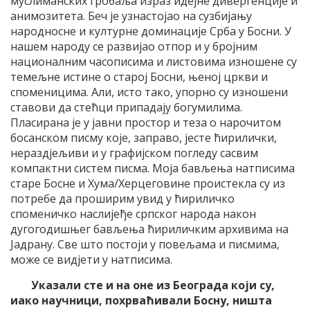
муслиманских гробаља израз идејне дивергенције и
анимозитета. Беч је узнастојао на сузбијању
народносне и културне доминације Срба у Босни. У
нашем народу се развијао отпор и у бројним
националним часописима и листовима изношене су
темељне истине о старој Босни, њеној цркви и
споменицима. Али, исто тако, упорно су изношени
ставови да стећци припадају богумилима.
Пласирана је у јавни простор и теза о нарочитом
босанском писму које, заправо, јесте ћирилички,
нераздјељиви и у графијском погледу сасвим
компактни систем писма. Моја бављења натписима
старе Босне и Хума/Херцеговине проистекла су из
потребе да проширим увид у ћириличко
споменичко наслијеђе српског народа након
дугогодишњег бављења ћириличким архивима на
Јадрану. Све што постоји у повељама и писмима,
може се видјети у натписима.
Указали сте и на оне из Београда који су,
иако научници, похрваћивали Босну, ништа