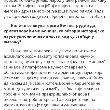
процес погодио је наш народ у централном Балкану
током 15. вијека, а осјећај извијесне пропасти
његових државних окриља још и пуно раније. Тада,
у то вријеме, граде се небројене некрополе стећака.
Колико се окупаторски Беч потрудио да,
кривотворећи чињенице, са обзорја историјске
науке уклони очевидности кад су стећци у
питању?
Црно-жута монархија је у свом политичком
асимилаторском захвату испланирала научно-
пропагандну акцију којом је настојала на „смицању“
са нивоа и платформе научног стварања у
областима своје политичке доминације науке која
јесте могла да се развија као „очевидјелачка“. Хоћу
да кажем да је сваки житељ Босне и Херцеговине
могао докучити везу између стећка који лежи на
гробним гомилама предхришћанског доба и
високог надгробног крста. Та веза јесте идејна –
вјерска, као што је одвајање и удаљавање