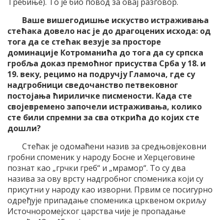
Требиње). То је био повод за овај разговор.
Ваше вишегодишње искуство истраживања
стећака довело нас је до драгоцених исхода: од
тога да се стећак везује за просторе
доминације Котроманића до тога да су српска
гробља доказ премоћног присуства Срба у 18. и
19. веку, рецимо на подручју Гламоча, где су
надгробници сведочанство петвековног
постојања ћириличке писмености. Када сте
својевремено започели истраживања, колико
сте били спремни за сва открића до којих сте
дошли?
Стећак је одомаћени назив за средњовјековни
гробни споменик у народу Босне и Херцеговине
познат као „грчки греб“ и „мрамор“. То су два
назива за ову врсту надгробног споменика који су
присутни у народу као изворни. Првим се посигурно
одређује припадање споменика црквеном окриљу
Источноромејског царства чије је пропадање