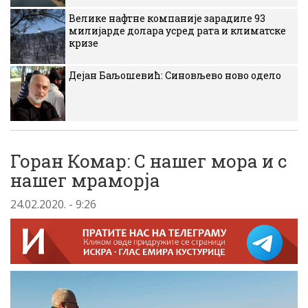
Велике нафтне компаније зарадиле 93
милијарде долара усред рата и климатске
кризе
Дејан Баљошевић: Синовљево ново одело
Горан Комар: С нашег мора и с
нашег мраморја
24.02.2020. - 9:26