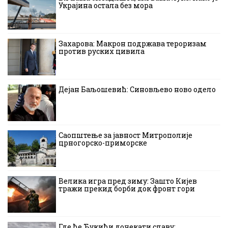
Украјина остала без мора
Захарова: Макрон подржава тероризам
против руских цивила
Дејан Баљошевић: Синовљево ново одело
Саопштење за јавност Митрополије
црногорско-приморске
Велика игра пред зиму: Зашто Кијев
тражи прекид борби док фронт гори
Где ће Ђукићи дочекати славу: