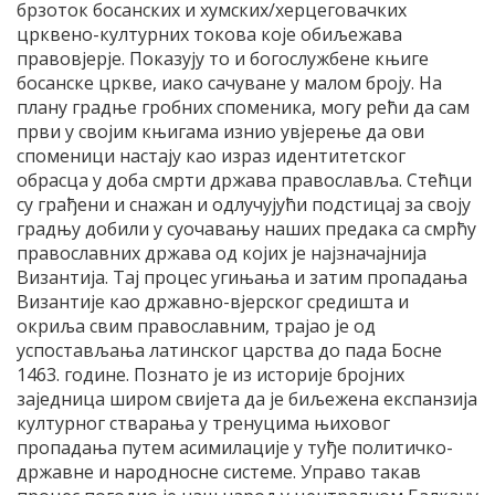
брзоток босанских и хумских/херцеговачких
црквено-културних токова које обиљежава
правовјерје. Показују то и богослужбене књиге
босанске цркве, иако сачуване у малом броју. На
плану градње гробних споменика, могу рећи да сам
први у својим књигама изнио увјерење да ови
споменици настају као израз идентитетског
обрасца у доба смрти држава православља. Стећци
су грађени и снажан и одлучујући подстицај за своју
градњу добили у суочавању наших предака са смрћу
православних држава од којих је најзначајнија
Византија. Тај процес угињања и затим пропадања
Византије као државно-вјерског средишта и
окриља свим православним, трајао је од
успостављања латинског царства до пада Босне
1463. године. Познато је из историје бројних
заједница широм свијета да је биљежена експанзија
културног стварања у тренуцима њиховог
пропадања путем асимилације у туђе политичко-
државне и народносне системе. Управо такав