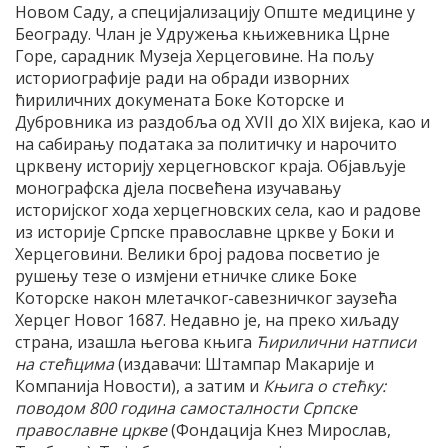
Новом Саду, а специјализацију Опште медицине у
Београду. Члан је Удружења књижевника Црне
Горе, сарадник Музеја Херцеговине. На пољу
историографије ради на обради изворних
ћириличних докумената Боке Которске и
Дубровника из раздобља од XVII до XIX вијека, као и
на сабирању података за политичку и нарочито
црквену историју херцегновског краја. Објављује
монографска дјела посвећена изучавању
историјског хода херцегновских села, као и радове
из историје Српске православне цркве у Боки и
Херцеговини. Велики број радова посветио је
рушењу тезе о измјени етничке слике Боке
Которске након млетачког-савезничког заузећа
Херцег Новог 1687. Недавно је, на преко хиљаду
страна, изашла његова књига
Ћирилични натписи
на стећцима
(издавачи: Штампар Макарије и
Компанија Новости), а затим и
Књига о стећку:
поводом 800 година самосталности Српске
православне цркве
(Фондација Кнез Мирослав,