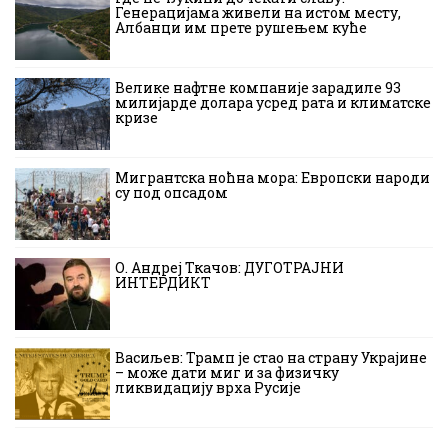
Генерацијама живели на истом месту,
Албанци им прете рушењем куће
Велике нафтне компаније зарадиле 93
милијарде долара усред рата и климатске
кризе
Мигрантска ноћна мора: Европски народи
су под опсадом
О. Андреј Ткачов: ДУГОТРАЈНИ
ИНТЕРДИКТ
Васиљев: Трамп је стао на страну Украјине
– може дати миг и за физичку
ликвидацију врха Русије