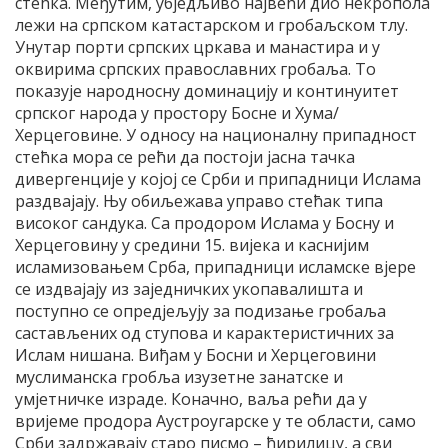
стећка. Међутим, убједљиво највећи дио некропола
лежи на српском катастарском и гробаљском тлу.
Унутар порти српских цркава и манастира и у
оквирима српских православних гробаља. То
показује народносну доминацију и континуитет
српског народа у простору Босне и Хума/
Херцеговине. У односу на националну припадност
стећка мора се рећи да постоји јасна тачка
дивергенције у којој се Срби и припадници Ислама
раздвајају. Њу обиљежава управо стећак типа
високог сандука. Са продором Ислама у Босну и
Херцеговину у средини 15. вијека и каснијим
исламизовањем Срба, припадници исламске вјере
се издвајају из заједничких укопавалишта и
поступно се опредјељују за подизање гробаља
састављених од ступова и карактеристичних за
Ислам нишана. Виђам у Босни и Херцеговини
муслиманска гробља изузетне занатске и
умјетничке израде. Коначно, ваља рећи да у
вријеме продора Аустроугарске у те области, само
Срби задржавају старо писмо – ћирилицу, а сви