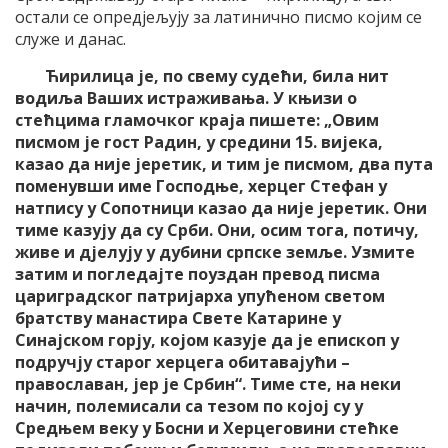
остали се опредјељују за латинично писмо којим се
служе и данас.
Ћирилица је, по свему судећи, била нит
водиља Ваших истраживања. У књизи о
стећцима гламочког краја пишете: „Овим
писмом је гост Радин, у средини 15. вијека,
казао да није јеретик, и тим је писмом, два пута
поменувши име Господње, херцег Стефан у
натпису у Сопотници казао да није јеретик. Они
тиме казују да су Срби. Они, осим тога, потичу,
живе и дјелују у дубини српске земље. Узмите
затим и погледајте поуздан превод писма
цариградског патријарха упућеном светом
братству манастира Свете Катарине у
Синајском горју, којом казује да је епископ у
подручју старог херцега обитавајући –
православан, јер је Србин“. Тиме сте, на неки
начин, полемисали са тезом по којој су у
Средњем веку у Босни и Херцеговини стећке