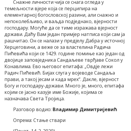
Снажне личности чија се снага огледа у
темељности вјере која се перципира на
елементарној богословској разини, али снажно и
непоколебљиво, и ваљда подједнако, вјерности
господару. Могуће да се тиме изражава вјерност
држави. Даћу Вам један примјер натписа који сам ја
рашчитао. Он се налази у предјелу Дабра у источној
Херцеговини, а веже се за властелина Радича
Пићевића који се 1429. године помиње као један од
двојице заповједника Сандаљеве тврђаве Сокол у
Конавлима. Ево његовог епитафа: „Овдје лежи
Радич Пићевић. Бијах слуга у војеводе Сандаља
прави, а такој јесам и када мрех“. Дакле, вјерност
Богу и господару-држави. Много је, много, епитафа
којим се јасно казује име Божије, којима се
назначава Света Тројица.
Разговор водио:
Владимир Димитријевић
Опрема: Стање ствари