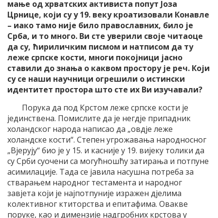
мање од хрватских активиста попут Јоза
Црнице, који су у 19. веку кроатизовали Конавле
– иако тамо није било православних, било је
Срба, и то много. Ви сте уверили своје читаоце
да су, ћириличким писмом и натписом да ту
леже српске кости, многи покојници јасно
ставили до знања о каквом простору је реч. Који
су се наши научници огрешили о истински
идентитет простора што сте их Ви изучавали?
Порука да под Крстом леже српске кости је
јединствена. Помислите да је негдје припадник
холандског народа написао да „овдје леже
холандске кости“. Степен угрожавања народносног
„Вјерују“ био је у 15. и касније у 19. вијеку толики да
су Срби суочени са могућношћу затирања и потпуне
асимилације. Тада се јавила насушна потреба за
стварањем народног тестамента и народног
завјета који је најпотпуније изражен дјелима
колективног ктиторства и епитафима. Овакве
поруке, као и димензије надгробних крстова у