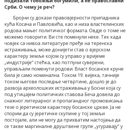
подизали тобожњи богумили, а не православни
Срби. О чему је реч?
Бројни су докази правовјерности припадника
кућа Косача и Павловића, као и низа властелинских
родова мањег политичког формата. Овдје о томе не
можемо говорити. Ви сте поменули неке. Тек када
човјек са нивоа литературе пређе на теренска
истраживања, може донијети став о вјерском
карактеру земље којом су управо у вријеме
„индустрије“ стећка, као потпуни суверени,
управљали поменути родови. Власт босанске круне
била је само номинална. Током 19. вијека, тачније
током његове последње четвртине, дошло је до
развоја археолошких истраживања у Босни која су
под утицајем политичких ставова Беча довела до
снажног литерарног и пропагандног промовисања
тезе о јеретичком карактеру босанске цркве. Ја не
спорим да су јеретичке скупине у тој земљи
постојале, али не могу да прихватим настојања да
се такве маргиналне друштвене групе „угуравају“ у