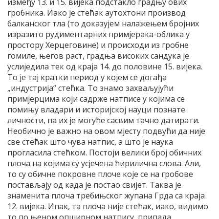
између 13. и 15. вијека подстакло градњу ових
гробника. Иако је стећак аутохтони производ
балканског тла (то доказујем налажењем бројних
изразито рудиментарних примјерака-облика у
простору Херцеговине) и происходи из гробне
гомиле, његов раст, градња високих сандука је
услиједила тек од краја 14. до половине 15. вијека.
То је тај кратки период у којем се догађа
„индустрија“ стећка. То знамо захваљујући
примјерцима који садрже натписе у којима се
помињу владари и историјској науци познате
личности, па их је могуће сасвим тачно датирати.
Необично је важно на овом мјесту подвући да није
све стећак што чува натпис, а што је наука
прогласила стећком. Постоји велики број обичних
плоча на којима су усјечена ћирилична слова. Али,
то су обичне покровне плоче које се на гробове
постављају од када је постао свијет. Таква је
знаменита плоча требињског жупана Грда са краја
12. вијека. Ипак, та плоча није стећак, иако, видимо
то по њеном опширном натпису, припада