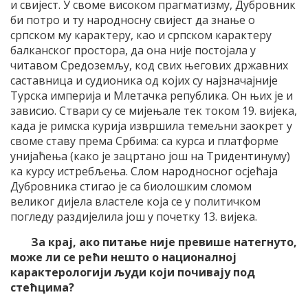
и свијест. У своме високом прагматизму, Дубровник
би потро и ту народносну свијест да знање о
српском му карактеру, као и српском карактеру
балканског простора, да она није постојала у
читавом Средоземљу, код свих његових државних
саставница и судионика од којих су најзначајније
Турска империја и Млетачка република. Он њих је и
зависио. Ствари су се мијењале тек током 19. вијека,
када је римска курија извршила темељни заокрет у
своме ставу према Србима: са курса и платформе
унијаћења (како је зацртано још на Тридентинуму)
ка курсу истребљења. Слом народносног осјећаја
Дубровника стигао је са биолошким сломом
великог дијела властеле која се у политичком
погледу раздијелила још у почетку 13. вијека.
За крај, ако питање није превише натегнуто,
може ли се рећи нешто о националној
карактерологији људи који почивају под
стећцима?