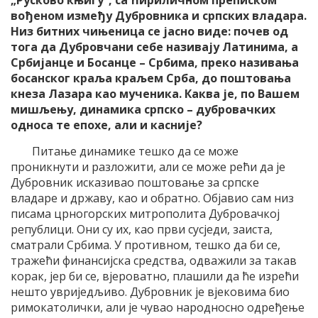
„Русково књигу“, са ћириличном преписком
вођеном између Дубровника и српских владара.
Низ битних чињеница се јасно виде: почев од
тога да Дубровчани себе називају Латинима, а
Србијанце и Босанце – Србима, преко називања
босанског краља краљем Срба, до поштовања
кнеза Лазара као мученика. Каква је, по Вашем
мишљењу, динамика српско – дубровачких
односа те епохе, али и касније?
Питање динамике тешко да се може
проникнути и разложити, али се може рећи да је
Дубровник исказивао поштовање за српске
владаре и државу, као и обратно. Објавио сам низ
писама црногорских митрополита Дубровачкој
републици. Они су их, као први сусједи, заиста,
сматрали Србима. У противном, тешко да би се,
тражећи финансијска средства, одважили за такав
корак, јер би се, вјероватно, плашили да ће изрећи
нешто увриједљиво. Дубровник је вјековима био
римокатолички, али је чувао народносно одређење