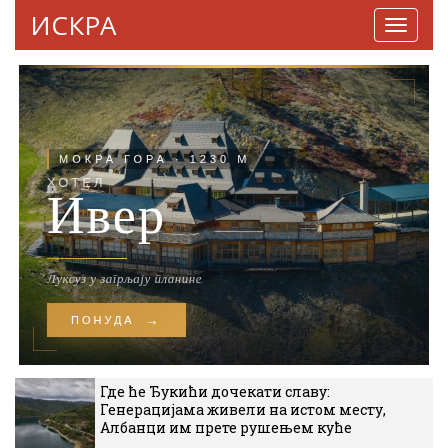
ИСКРА
Навига
Где ће Ђукићи дочекати славу:
Генерацијама живели на истом месту,
Албанци им прете рушењем куће