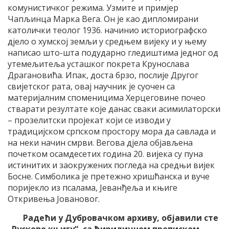
комунистичког режима. Узмите и примјер
Чапљинца Марка Вега. Он је као дипломирани
католички теолог 1936. начинио историографско
дјело о хумској земљи у средњем вијеку и у њему
написао што-шта подударно гледиштима једног од
утемељитеља усташког покрета Крунослава
Драгановића. Ипак, доста брзо, послије Другог
свијетског рата, овај научник је суочен са
материјалним споменицима Херцеговине почео
стварати резултате које данас сваки асимилаторски
– прозелитски пројекат који се изводи у
традицијском српском простору мора да савлада и
на неки начин смрви. Вегова дјела објављена
почетком осамдесетих година 20. вијека су пуна
истинитих и заокружених погледа на средњи вијек
Босне. Симболика је претежно хришћанска и вуче
поријекло из псалама, Јеванђеља и књиге
Откривења Јовановог.
Радећи у Дубровачком архиву, објавили сте