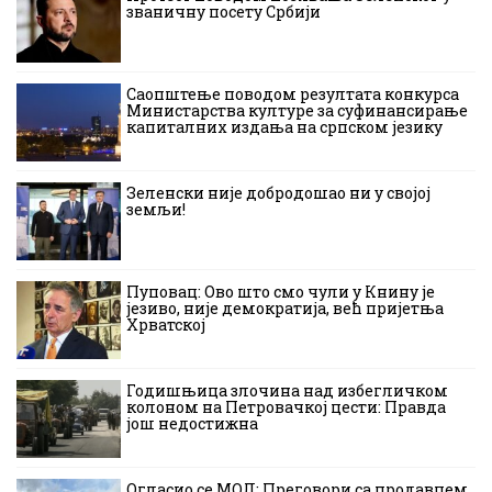
званичну посету Србији
Саопштење поводом резултата конкурса
Министарства културе за суфинансирање
капиталних издања на српском језику
Зеленски није добродошао ни у својој
земљи!
Пуповац: Ово што смо чули у Книну је
језиво, није демократија, већ пријетња
Хрватској
Годишњица злочина над избегличком
колоном на Петровачкој цести: Правда
још недостижна
Огласио се МОЛ: Преговори са продавцем