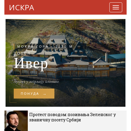
ИСКРА
Навига
Протест поводом позивања Зеленског у
званичну посету Србији