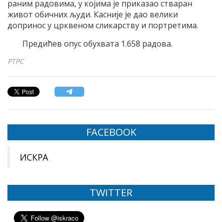
раним радовима, у којима је приказао стваран
живот обичних људи. Касније је дао велики
допринос у црквеном сликарству и портретима.
Предићев опус обухвата 1.658 радова.
РТРС
FACEBOOK
ИСКРА
TWITTER