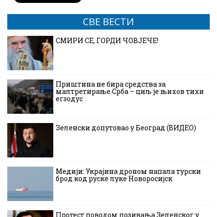
СВЕ ВЕСТИ
СМИРИ СЕ, ГОРДИ ЧОВЈЕЧЕ!
Приштина не бира средства за
малтретирање Срба – циљ је њихов тихи
егзодус
Зеленски допутовао у Београд (ВИДЕО)
Медији: Украјина дроном напала турски
брод код руске луке Новоросијск
Протест поводом позивања Зеленског у