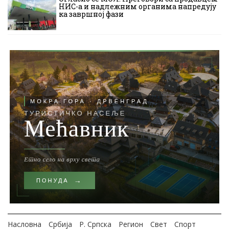
НИС-а и надлежним органима напредују
ка завршној фази
Насловна
Србија
Р. Српска
Регион
Свет
Спорт