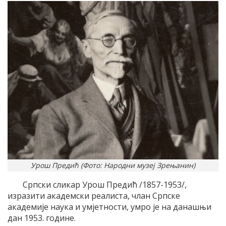
Урош Предић (Фото: Народни музеј Зрењанин)
Српски сликар Урош Предић /1857-1953/,
изразити академски реалиста, члан Српске
академије наука и умјетности, умро је на данашњи
дан 1953. године.