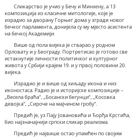
Сликарство је учио у Бечу и Минхену, а 13
композиција из класичне митологије, које је
израдио за дворану Горњег дома у згради новог
бечког парламента, донијела су му мјесто асистента
на бечкој Академији.
Више од пола вијека је стварао у родном
Орловату и у Београду. Портретисао је готово све
истакнутије личности политичког и културног
живота у Србији крајем 19. и у првој половини 20.
вијека.
Израдио је и више од хиљаду икона и низ
иконостаса. Радио је и историјске композиције –
„Весела браћа“, „Босански бегунци“, „Косовка
девојка“, „Сироче на мајчином гробу“.
Предић је, уз Пају Јовановића и Ђорђа Крстића,
био најзначајнији српски сликар реализма.
Предић је највише остао упамћен по својим