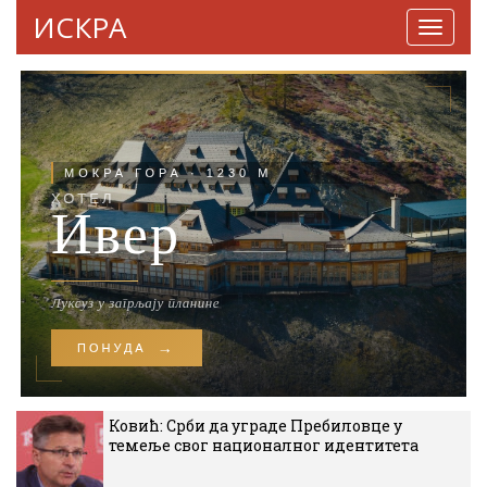
ИСКРА
Навига
Ковић: Срби да уграде Пребиловце у
темеље свог националног идентитета