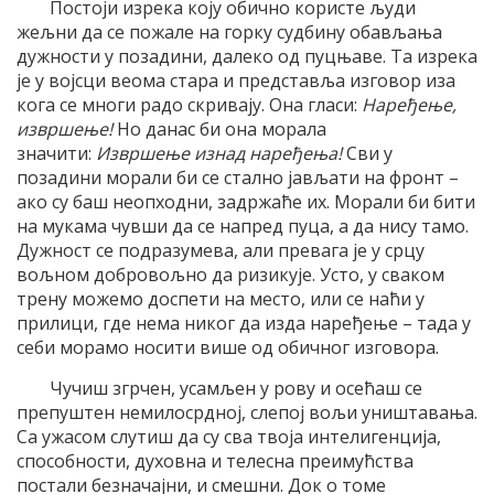
Постоји изрека коју обично користе људи
жељни да се пожале на горку судбину обављања
дужности у позадини, далеко од пуцњаве. Та изрека
је у војсци веома стара и представља изговор иза
кога се многи радо скривају. Она гласи:
Наређење,
извршење!
Но данас би она морала
значити:
Извршење изнад наређења!
Сви у
позадини морали би се стално јављати на фронт –
ако су баш неопходни, задржаће их. Морали би бити
на мукама чувши да се напред пуца, а да нису тамо.
Дужност се подразумева, али превага је у срцу
вољном добровољно да ризикује. Усто, у сваком
трену можемо доспети на место, или се наћи у
прилици, где нема никог да изда наређење – тада у
себи морамо носити више од обичног изговора.
Чучиш згрчен, усамљен у рову и осећаш се
препуштен немилосрдној, слепој вољи уништавања.
Са ужасом слутиш да су сва твоја интелигенција,
способности, духовна и телесна преимућства
постали безначајни, и смешни. Док о томе