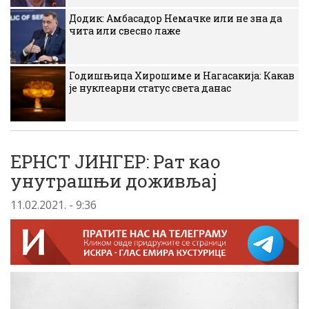
Додик: Амбасадор Немачке или не зна да
чита или свесно лаже
Годишњица Хирошиме и Нагасакија: Какав
је нуклеарни статус света данас
ЕРНСТ ЈИНГЕР: Рат као
унутрашњи доживљај
11.02.2021. - 9:36