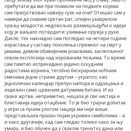
прећутати да ми при помисли на подвиге којима
сам присуствовао навиру сузе на очи? Отишао сам у
намери да славим сретан рат, опијен узаврелом
крвљу младости, недовољно размишљајући о идеји
коју је ваљало потврдити: узимање оружја у руке.
Дакле, тек накнадно сам погледао на четири године
израстања у саставу поколења спремног на смрт у
јамама, димом обавијеним рововима, заслепљеног
севом експлозија над изрованим пољима. То време
сам памтио испрекидано једино оскудним
радостима војника, тегобно бескрајним ноћним
сменама једне страже другом – укратко, као
једноличан календар препун напора и одрицања и
издељен само црвеним датумима битака. И из
сваке жртве, неприметно, ницала је све чистија и
блиставија идеја отаџбине. То је био трајни добитак
у игри са пуним улогом: нација ми није више
представљала празан појам укривен симболима – а
и како другачије, кад сам гледао толике како за њу
умиру, и био обучен да у сваком тренутку дана или