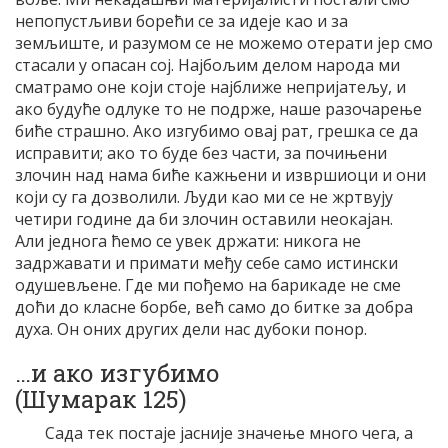
непопустљиви борећи се за идеје као и за
земљиште, и разумом се не можемо отерати јер смо
стасали у опасан сој. Најбољим делом народа ми
сматрамо оне који стоје најближе непријатељу, и
ако будуће одлуке то не подрже, наше разочарење
биће страшно. Ако изгубимо овај рат, грешка се да
исправити; ако то буде без части, за почињени
злочин над нама биће кажњени и извршиоци и они
који су га дозволили. Људи као ми се не жртвују
четири године да би злочин оставили неокајан.
Али једнога ћемо се увек држати: никога не
задржавати и примати међу себе само истински
одушевљене. Где ми пођемо на барикаде не сме
доћи до класне борбе, већ само до битке за добра
духа. Он оних других дели нас дубоки понор.
…и ако изгубимо
(Шумарак 125)
Сада тек постаје јасније значење много чега, а