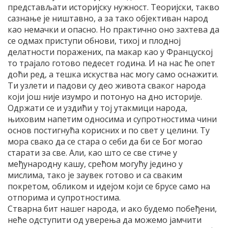
представљати историјску нужност. Теоријски, такво
сазнање је ништавно, а за тако објективан народ
као немачки и опасно. Но практично оно захтева да
се одмах приступи обнови, тихој и плодној
делатности поражених, па макар као у Француској
то трајало готово педесет година. И на нас ће опет
доћи ред, а тешка искуства нас могу само оснажити.
Ти узлети и падови су део живота сваког народа
који још није изумро и потонуо на дно историје.
Одржати се и уздићи у тој утакмици народа,
њиховим напетим односима и супротностима чини
основ постигнућа корисних и по свет у целини. Ту
мора свако да се стара о себи да би се Бог могао
старати за све. Али, као што се све стиче у
међународну кашу, срећом могућу једино у
мислима, тако је заувек готово и са сваким
покретом, обликом и идејом који се брусе само на
отпорима и супротностима.
Стварна бит нашег народа, и ако будемо побеђени,
неће одступити од уверења да можемо јамчити