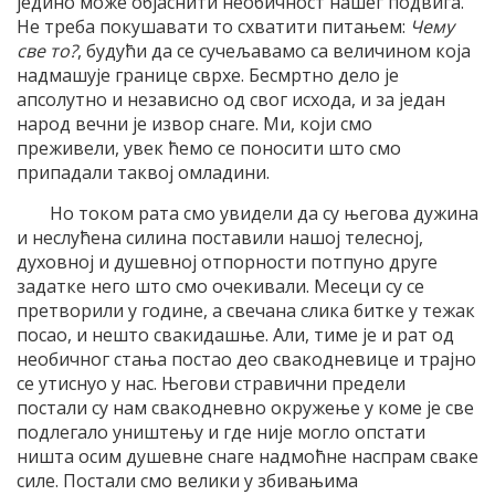
једино може објаснити необичност нашег подвига.
Не треба покушавати то схватити питањем:
Чему
све то?
, будући да се сучељавамо са величином која
надмашује границе сврхе. Бесмртно дело је
апсолутно и независно од свог исхода, и за један
народ вечни је извор снаге. Ми, који смо
преживели, увек ћемо се поносити што смо
припадали таквој омладини.
Но током рата смо увидели да су његова дужина
и неслућена силина поставили нашој телесној,
духовној и душевној отпорности потпуно друге
задатке него што смо очекивали. Месеци су се
претворили у године, а свечана слика битке у тежак
посао, и нешто свакидашње. Али, тиме је и рат од
необичног стања постао део свакодневице и трајно
се утиснуо у нас. Његови стравични предели
постали су нам свакодневно окружење у коме је све
подлегало уништењу и где није могло опстати
ништа осим душевне снаге надмоћне наспрам сваке
силе. Постали смо велики у збивањима