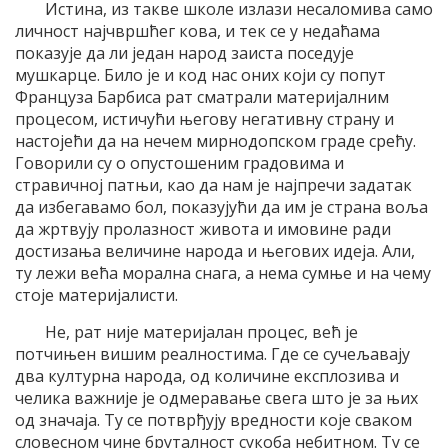
Истина, из такве школе излази несаломива само
личност најчвршћег кова, и тек се у недаћама
показује да ли један народ заиста поседује
мушкарце. Било је и код нас оних који су попут
Француза Барбиса рат сматрали материјалним
процесом, истичући његову негативну страну и
настојећи да на нечем мирнодопском граде срећу.
Говорили су о опустошеним градовима и
стравичној патњи, као да нам је најпречи задатак
да избегавамо бол, показујући да им је страна воља
да жртвују пролазност живота и имовине ради
достизања величине народа и његових идеја. Али,
ту лежи већа морална снага, а нема сумње и на чему
стоје материјалисти.
Не, рат није материјалан процес, већ је
потчињен вишим реалностима. Где се сучељавају
два културна народа, од количине експлозива и
челика важније је одмеравање свега што је за њих
од значаја. Ту се потврђују вредности које сваком
словесном чине бруталност сукоба небитном. Ту се