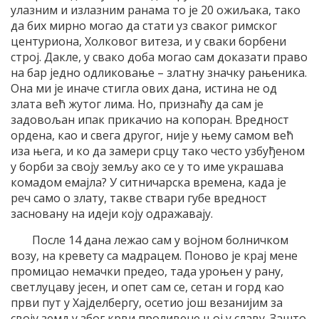
улазним и излазним ранама то је 20 ожиљака, тако
да бих мирно могао да стати уз сваког римског
центуриона, Холковог витеза, и у сваки борбени
строј. Дакле, у свако доба могао сам доказати право
на бар једно одликовање – златну значку рањеника.
Она ми је иначе стигла ових дана, истина не од
злата већ жутог лима. Но, признаћу да сам је
задовољан ипак прикачио на копоран. Вредност
ордена, као и свега другог, није у њему самом већ
иза њега, и ко да замери срцу тако често узбуђеном
у борби за своју земљу ако се у то име украшава
комадом емајла? У ситничарска времена, када је
реч само о злату, такве ствари губе вредност
засновану на идеји коју одражавају.
После 14 дана лежао сам у војном болничком
возу, на кревету са мадрацем. Поново је крај мене
промицао немачки предео, тада уроњен у рану,
светлуцаву јесен, и опет сам се, сетан и горд као
први пут у Хајделбергу, осетио још везанијим за
своју земљу због крви проливене њој у славу. Зашто