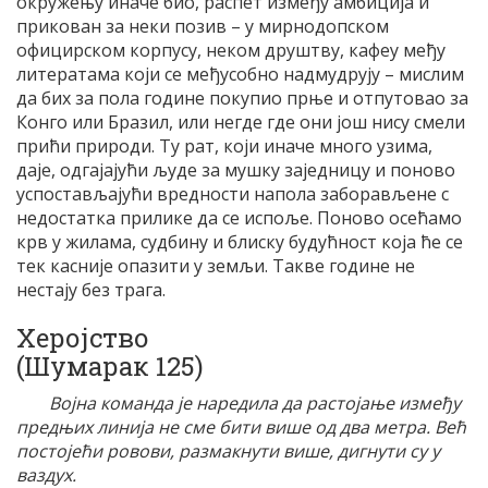
окружењу иначе био, распет између амбиција и
прикован за неки позив – у мирнодопском
официрском корпусу, неком друштву, кафеу међу
литератама који се међусобно надмудрују – мислим
да бих за пола године покупио прње и отпутовао за
Конго или Бразил, или негде где они још нису смели
прићи природи. Ту рат, који иначе много узима,
даје, одгајајући људе за мушку заједницу и поново
успостављајући вредности напола заборављене с
недостатка прилике да се испоље. Поново осећамо
крв у жилама, судбину и блиску будућност која ће се
тек касније опазити у земљи. Такве године не
нестају без трага.
Херојство
(Шумарак 125)
Војна команда је наредила да растојање између
предњих линија не сме бити више од два метра. Већ
постојећи ровови, размакнути више, дигнути су у
ваздух.