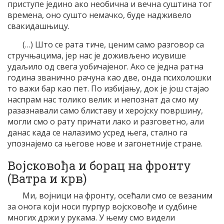
приступе једино ако необична и вечна суштина тог
времена, оно сушто немачко, буде надживело
свакидашњицу.
(…) Што се рата тиче, ценим само разговор са
стручњацима, јер нас је доживљено исувише
удаљило од свега уобичајеног. Ако се једна ратна
година званично рачуна као две, онда психолошки
то важи бар као пет. По избијању, док је још стајао
наспрам нас толико велик и непознат да смо му
разазнавали само блиставу и херојску површину,
могли смо о рату причати лако и разговетно, али
данас када се налазимо усред њега, стално га
упознајемо са његове нове и загонетније стране.
Војсковођа и борац на фронту
(Ватра и крв)
Ми, војници на фронту, осећали смо се везаним
за онога који носи пурпур војсковође и судбине
многих држи у рукама. У њему смо видели