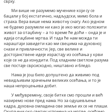
сврху.
Ми више не разумемо мученике који су се
бацали у бој екстатично, надљудски, мимо бола и
страха. Вера више нема животну снагу. Ако једном
не будемо разумели ни како је ико могао положити
живот за отаџбину – а то време ће доћи – онда је и
идеја отаџбине мртва. И тада ће нам можда ти
нараштаји завидети као ми свецима на духовној
снази и привлачности. Јер, све велике и
достојанствене идеје израстају из осећања у крви
које се не да изнудити. Под хладним светлом разума
све постаје сврсисходно, ништавно и бледо.
Нама је још било допуштено да живимо под
невидљивим зрачењем великих осећања, и то је
наша непроцењива добит.
У међувремену, своје битке смо прошли и већ
назиремо нове пред нама. Но за одушевљење
кадра, духовна омладина ове земље их се не плаши.
Окупљени око светих успомена на мртве, осећамо