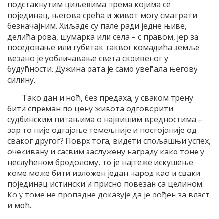
подстакнутим циљевима према којима се
појединац, његова срећа и живот могу сматрати
безначајним. Хиљаде су пале ради једне њиве,
делића рова, шумарка или села – с правом, јер за
поседовање или губитак таквог комадића земље
везано је уобличавање света скривеног у
будућности. Дужина рата је само увећала његову
силину.
Тако дан и ноћ, без предаха, у сваком трену
бити спреман по цену живота одговорити
судбинским питањима о највишим вредностима –
зар то није одгајање темељније и постојаније од
сваког другог? Поврх тога, видети спољашњи успех,
очекивану и сасвим заслужену награду како тоне у
неслућеном бродолому, то је најтеже искушење
коме може бити изложен један народ као и сваки
појединац истински и присно повезан са целином.
Ко у томе не пропадне доказује да је рођен за власт
и моћ.