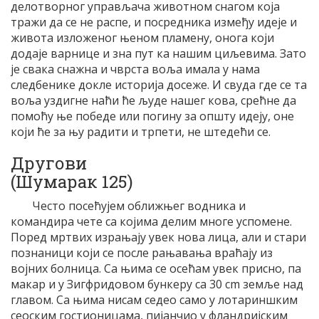
делотворног управљача животном снагом која
тражи да се не распе, и посредника између идеје и
живота изложеног њеном пламену, онога који
додаје варнице и зна пут ка нашим циљевима. Зато
је свака снажна и чврста воља имала у нама
следбенике докле историја досеже. И свуда где се та
воља уздигне наћи ће људе нашег кова, срећне да
помоћу ње победе или погину за општу идеју, оне
који ће за њу радити и трпети, не штедећи се.
Другови
(Шумарак 125)
Често посећујем оближњег водника и
командира чете са којима делим многе успомене.
Поред мртвих израњају увек нова лица, али и стари
познаници који се после рањавања враћају из
војних болница. Са њима се осећам увек присно, па
макар и у Зигфридовом бункеру са 30 cm земље над
главом. Са њима нисам седео само у лотариншким
сеоским гостионицама, пијанчио у фландријским