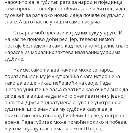
нарочито да је губитак рата за народ и појединца
само пропаст одређеног облика а не и битног, и да
су се већ за рата око нових идеја почеле окупљати
снаге. А што нас не уништи само нас јача.
Стварна моћ прелази из једних руку у друге. И
на нас ће поново доћи ред. Јер, телесна немоћ
постаје безнадежна само кад нестане моралне снаге
нарасле из моралних захтева изазваних ударима
судбине.
Наиме, само на два начина може се народ
поразити. Или му је унутрашња снага истрошена
тако да више никад неће доћи на своје. Тада
његово уништење ваља схватити као очити знак да
се од њега више не да много очекивати ни у једној
области. Други подразумева очување унутрашње
суштине, што значи да му судбина казује да је
прихватио неодговарајући облик борбе, у погрешно
време. Тада губитак може помоћи колико и победа,
и у том случају ваља имати неког Штајна,