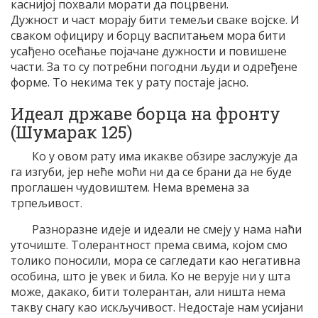
каснијој похвали морати да поцрвени.
Дужност и част морају бити темељи сваке војске. И
сваком официру и борцу васпитањем мора бити
усађено осећање појачане дужности и повишене
части. За то су потребни погодни људи и одређене
форме. То некима тек у рату постаје јасно.
Идеал државе борца на фронту
(Шумарак 125)
Ко у овом рату има икакве обзире заслужује да
га изгуби, јер неће моћи ни да се брани да не буде
проглашен чудовиштем. Нема времена за
трпељивост.
Разноразне идеје и идеали не смеју у нама наћи
уточиште. Толерантност према свима, којом смо
толико поносили, мора се сагледати као негативна
особина, што је увек и била. Ко не верује ни у шта
може, дакако, бити толерантан, али ништа нема
такву снагу као искључивост. Недостаје нам усијани