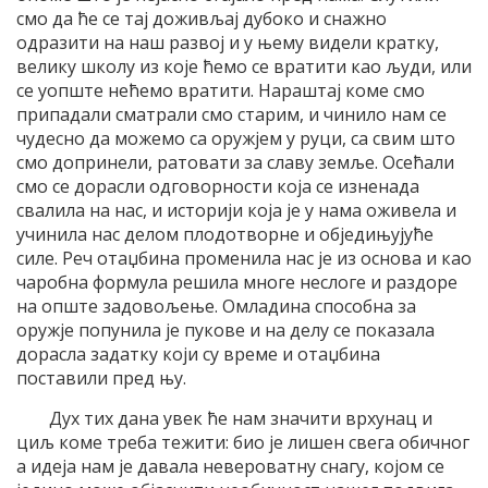
смо да ће се тај доживљај дубоко и снажно
одразити на наш развој и у њему видели кратку,
велику школу из које ћемо се вратити као људи, или
се уопште нећемо вратити. Нараштај коме смо
припадали сматрали смо старим, и чинило нам се
чудесно да можемо са оружјем у руци, са свим што
смо допринели, ратовати за славу земље. Осећали
смо се дорасли одговорности која се изненада
свалила на нас, и историји која је у нама оживела и
учинила нас делом плодотворне и обједињујуће
силе. Реч отаџбина променила нас је из основа и као
чаробна формула решила многе неслоге и раздоре
на опште задовољење. Омладина способна за
оружје попунила је пукове и на делу се показала
дорасла задатку који су време и отаџбина
поставили пред њу.
Дух тих дана увек ће нам значити врхунац и
циљ коме треба тежити: био је лишен свега обичног
а идеја нам је давала невероватну снагу, којом се