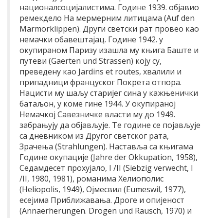
националсоцијалистима. Године 1939. објавио
ремекдело На мермерним литицама (Auf den
Marmorklippen). Други светски рат провео као
немачки обавештајац. Године 1942. у
окупираном Паризу изашла му књига Баште и
путеви (Gaerten und Strassen) коју су,
преведену као Jardins et routes, хвалили и
припадници француског Покрета отпора.
Нацисти му шаљу старијег сина у кажњенички
батаљон, у коме гине 1944. У окупираној
Немачкој Савезничке власти му до 1949.
забрањују да објављује. Те године се појављује
са дневником из Другог светског рата,
Зрачења (Strahlungen). Наставља са књигама
Године окупације (Jahre der Okkupation, 1958),
Седамдесет прохујало, I /II (Siebzig verwecht, I
/II, 1980, 1981), романима Хелиополис
(Heliopolis, 1949), Ојмесвил (Eumeswil, 1977),
есејима Приближавања. Дроге и опијеност
(Annaerherungen. Drogen und Rausch, 1970) и