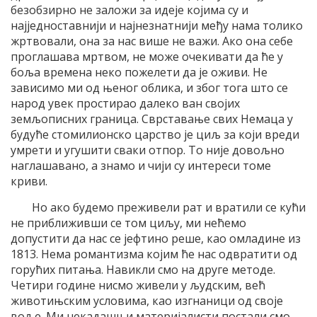
безобзирно не заложи за идеје којима су и
најједноставнији и најнезнатнији међу нама толико
жртвовали, она за нас више не важи. Ако она себе
проглашава мртвом, не може очекивати да ће у
боља времена неко пожелети да је оживи. Не
зависимо ми од њеног облика, и због тога што се
народ увек простирао далеко ван својих
земљописних граница. Сврставање свих Немаца у
будуће стомилионско царство је циљ за који вреди
умрети и угушити сваки отпор. То није довољно
наглашавано, а знамо и чији су интереси томе
криви.
Но ако будемо преживели рат и вратили се кући
не приближивши се том циљу, ми нећемо
допустити да нас се јефтино реше, као омладине из
1813. Нема романтизма којим ће нас одвратити од
горућих питања. Навикли смо на друге методе.
Четири године нисмо живели у људским, већ
животињским условима, као изгнаници од своје
воље. Ми некадашњи материјалисти постали смо