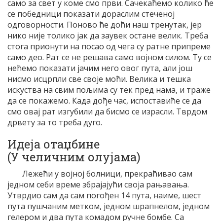
само за свет у коме смо први. Сачекаћемо колико ће
се победници показати дораслим стеченој
одговорности. Поново ће доћи наш тренутак, јер
нико није толико јак да заувек остане велик. Треба
стога прионути на посао од чега су ратне припреме
само део. Рат се не решава само војном силом. Ту се
нећемо показати јачим него овог пута, али још
нисмо исцрпли све своје моћи. Велика и тешка
искуства на свим пољима су тек пред нама, и траже
да се покажемо. Када дође час, испоставиће се да
смо овај рат изгубили да бисмо се израсли. Тврдом
дрвету за то треба дуго.
Идеја отаџбине
(У челичним олујама)
Лежећи у војној болници, прекраћивао сам
једном себи време збрајајући своја рањавања.
Утврдио сам да сам погођен 14 пута, наиме, шест
пута пушчаним метком, једном шрапнелом, једном
гелером и два пута комадом ручне бомбе. Са