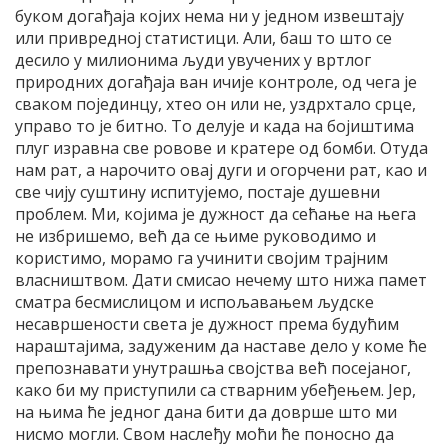
буком догађаја којих нема ни у једном извештају
или привредној статистици. Али, баш то што се
десило у милионима људи увучених у вртлог
природних догађаја ван ичије контроле, од чега је
сваком појединцу, хтео он или не, уздрхтало срце,
управо то је битно. То делује и када на бојиштима
плуг изравна све ровове и кратере од бомби. Отуда
нам рат, а нарочито овај дуги и огорчени рат, као и
све чију суштину испитујемо, постаје душевни
проблем. Ми, којима је дужност да сећање на њега
не избришемо, већ да се њиме руководимо и
користимо, морамо га учинити својим трајним
власништвом. Дати смисао нечему што нижа памет
сматра бесмислицом и испољавањем људске
несавршености света је дужност према будућим
нараштајима, задуженим да наставе дело у коме ће
препознавати унутрашња својства већ посејаног,
како би му приступили са стварним убеђењем. Јер,
на њима ће једног дана бити да доврше што ми
нисмо могли. Свом наслеђу моћи ће поносно да