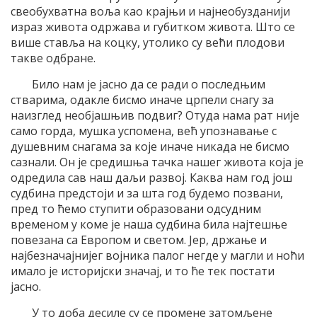
свеобухватна воља као крајњи и најнеобузданији
израз живота одржава и губитком живота. Што се
више ставља на коцку, утолико су већи плодови
такве одбране.
Било нам је јасно да се ради о последњим
стварима, одакле бисмо иначе црпели снагу за
наизглед необјашњив подвиг? Отуда нама рат није
само горда, мушка успомена, већ упознавање с
душевним снагама за које иначе никада не бисмо
сазнали. Он је средишња тачка нашег живота која је
одредила сав наш даљи развој. Каква нам год још
судбина предстоји и за шта год будемо позвани,
пред то ћемо ступити образовани одсудним
временом у коме је наша судбина била најтешње
повезана са Европом и светом. Јер, држање и
најбезначајнијег војника палог негде у магли и ноћи
имало је историјски значај, и то ће тек постати
јасно.
У то доба десиле су се промене затомљене