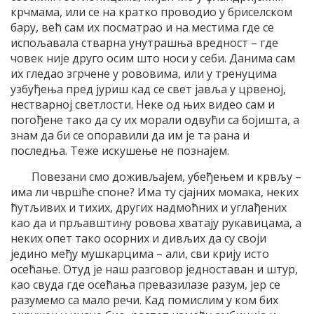
крчмама, или се на кратко проводио у бриселском
бару, већ сам их посматрао и на местима где се
испољавала стварна унутрашња вредност – где
човек није друго осим што носи у себи. Данима сам
их гледао згрчене у рововима, или у тренуцима
узбуђења пред јуриш кад се свет јавља у црвеној,
нестварној светлости. Неке од њих видео сам и
погођене тако да су их морали одвући са бојишта, а
знам да би се опоравили да им је та рана и
последња. Теже искушење не познајем.
Повезани смо доживљајем, убеђењем и крвљу –
има ли чвршће споне? Има ту сјајних момака, неких
ћутљивих и тихих, других надмоћних и углађених
као да и прљавштину ровова хватају рукавицама, а
неких опет тако осорних и дивљих да су своји
једино међу мушкарцима – али, сви крију исто
осећање. Отуд је наш разговор једноставан и штур,
као свуда где осећања превазилазе разум, јер се
разумемо са мало речи. Кад помислим у ком бих