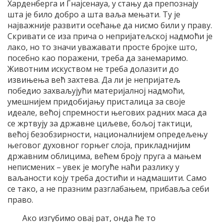
Харденберга и Гнајсенауа, у стању да препознају
шта је било добро а шта ваља мењати. Ту је
најважније развити осећање да нисмо били у праву.
Скривати се иза прича о непријатељској надмоћи је
лако, но то значи уважавати просте бројке што,
посебно као поражени, треба да занемаримо.
Животним искуством не треба долазити до
извињења већ захтева. Да ли је непријатељ
победио захваљујући материјалној надмоћи,
умешнијем придобијању присталица за своје
идеале, већој спремности његових радних маса да
се жртвују за државне циљеве, бољој тактици,
већој безобзирности, националнијем опредељењу
његовог духовног горњег слоја, прикладнијим
државним облицима, већем броју пруга а мањем
неписмених – увек је могуће наћи разлику у
ваљаности коју треба достићи и надмашити. Само
се тако, а не празним разглабањем, прибавља себи
право.
Ако изгубимо овај рат, онда ће то