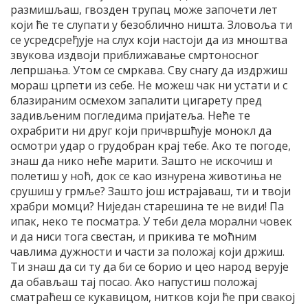
размишљаш, гвозден трупац може започети лет
који ће те слупати у безоблично ништа. Зловоља ти
се усредсређује на слух који настоји да из мноштва
звукова издвоји приближавање смртоносног
лепршања. Утом се смркава. Сву снагу да издржиш
мораш црпети из себе. Не можеш чак ни устати и с
блазираним осмехом запалити цигарету пред
задивљеним погледима пријатеља. Неће те
охрабрити ни друг који причвршћује монокл да
осмотри удар о грудобран крај тебе. Ако те погоде,
знаш да нико неће марити. Зашто не искочиш и
полетиш у ноћ, док се као изнурена животиња не
срушиш у грмље? Зашто још истрајаваш, ти и твоји
храбри момци? Ниједан старешина те не види! Па
ипак, неко те посматра. У теби дела морални човек
и да ниси тога свестан, и прикива те моћним
чавлима дужности и части за положај који држиш.
Ти знаш да си ту да би се борио и цео народ верује
да обављаш тај посао. Ако напустиш положај
сматраћеш се кукавицом, нитков који ће при свакој