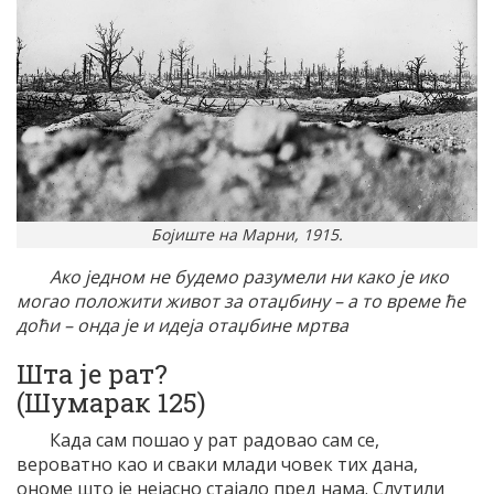
Бојиште на Марни, 1915.
Ако једном не будемо разумели ни како је ико
могао положити живот за отаџбину – а то време ће
доћи – онда је и идеја отаџбине мртва
Шта је рат?
(Шумарак 125)
Када сам пошао у рат радовао сам се,
вероватно као и сваки млади човек тих дана,
ономе што је нејасно стајало пред нама. Слутили