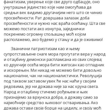
фанатизам, уверење које све друго одбацује, оно
унутрашње јединство које нам омогућава да
средњи век видимо другачијим него што се чинио
просвећености. Рат довршава залазак доба
просвећености и нужно нас враћа осећању. Шта све
можемо постати ако изнутра, заједнички
покренемо огромну спољашњу моћ којом
располажемо, ако будемо у стању и да је оживимо!
Званични патриотизам као и њему
супротстављене снаге мора прогутати вера у народ
и отаџбину демонски распламсана из свих слојева;
ко друкчије осећа мора бити жигосан као отпадник
и искорењен. Ми никад не можемо бити довољно
национални, чак ни националистички. Револуција
под таквом заставом увек ће нас наћи у својим
редовима, јер ни држава није за нас круна свега.
Народ и отаџбину стичемо рођењем и њих
признајемо за врхунска добра, а државу само за
најмоћније средство њиховог остваривања. Ако
држава остави своје борце на цедилу, и своју моћ