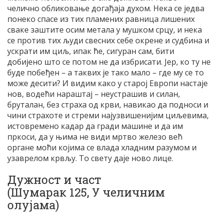
челично обликовање догађаја духом. Нека се једва
понеко спасе из тих пламених равница лишених
сваке заштите осим метала у мушком срцу, и нека
се против тих људи свесних себе окрене и судбина и
ускрати им циљ, ипак ће, сигуран сам, бити
добијено што се потом не да избрисати. Јер, ко ту не
буде побеђен – а таквих је тако мало – где му се то
може десити? И видим како у старој Европи настаје
нов, водећи нараштај – неустрашив и силан,
бруталан, без страха од крви, навикао да подноси и
чини страхоте и стреми најузвишенијим циљевима,
истовремено кадар да гради машине и да им
пркоси, да у њима не види мртво железо већ
органе моћи којима се влада хладним разумом и
узаврелом крвљу. То свету даје ново лице.
Дужност и част
(Шумарак 125, У челичним
олујама)