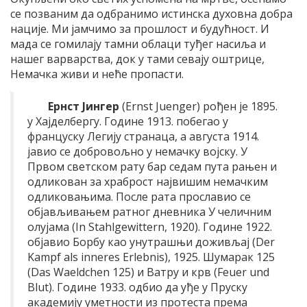
се позваним да одбранимо истинска духовна добра
нације. Ми јамчимо за прошлост и будућност. И
мада се гомилају тамни облаци туђег насиља и
нашег варварства, док у тами севају оштрице,
Немачка живи и неће пропасти.
Ернст Јингер
(Ernst Juenger) рођен је 1895.
у Хајделбергу. Године 1913. побегао у
француску Легију странаца, а августа 1914.
јавио се добровољно у немачку војску. У
Првом светском рату бар седам пута рањен и
одликован за храброст највишим немачким
одликовањима. После рата прославио се
објављивањем ратног дневника У челичним
олујама (In Stahlgewittern, 1920). Године 1922.
објавио Борбу као унутрашњи доживљај (Der
Kampf als inneres Erlebnis), 1925. Шумарак 125
(Das Waeldchen 125) и Ватру и крв (Feuer und
Blut). Године 1933. одбио да уђе у Пруску
академију уметности из протеста према