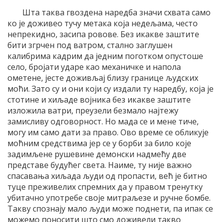
Шта таква гвоздена наредба значи схвата само
ко је доживео тучу метака која недељама, често
непрекидно, засипа ровове. Без икакве заштите
бити згрчен под ватром, стално заглушен
калибрима кадрим да једним поготком опустоше
село, бројати ударе као механичке и напола
ометене, јесте доживљај близу границе људских
моћи. Зато су и они који су издали ту наредбу, која је
стотине и хиљаде војника без икакве заштите
изложила ватри, преузели безмало најтежу
замисливу одговорност. Но мада се и мене тиче,
могу им само дати за право. Ово време се обликује
моћним средствима јер се у борби за било које
задимљене рушевине демонски надмећу две
представе будућег света. Наиме, ту није важно
спасавања хиљада људи од пропасти, већ је битно
туце преживелих спремних да у правом тренутку
убитачно употребе своје митраљезе и ручне бомбе.
Такву спознају мало људи може поднети, па ипак се
можемо поносити што смо доживели такво