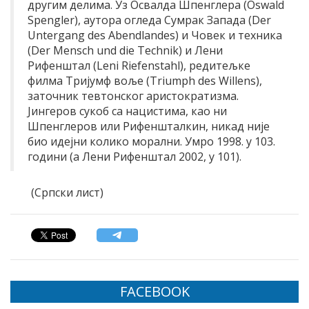
другим делима. Уз Освалда Шпенглера (Oswald
Spengler), аутора огледа Сумрак Запада (Der
Untergang des Abendlandes) и Човек и техника
(Der Mensch und die Technik) и Лени
Рифенштал (Leni Riefenstahl), редитељке
филма Тријумф воље (Triumph des Willens),
заточник тевтонског аристократизма.
Јингеров сукоб са нацистима, као ни
Шпенглеров или Рифеншталкин, никад није
био идејни колико морални. Умро 1998. у 103.
години (а Лени Рифенштал 2002, у 101).
(Српски лист)
FACEBOOK