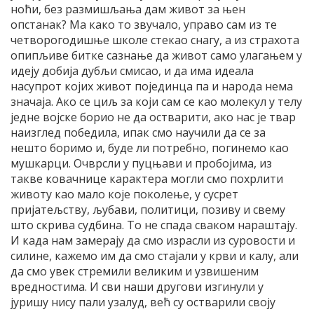
ноћи, без размишљања дам живот за њен
опстанак? Ма како то звучало, управо сам из те
четворогодишње школе стекао снагу, а из страхота
опипљиве битке сазнање да живот само улагањем у
идеју добија дубљи смисао, и да има идеала
насупрот којих живот појединца па и народа нема
значаја. Ако се циљ за који сам се као молекул у телу
једне војске борио не да остварити, ако нас је твар
наизглед победила, ипак смо научили да се за
нешто боримо и, буде ли потребно, погинемо као
мушкарци. Очврсли у пуцњави и пробојима, из
такве ковачнице карактера могли смо похрлити
животу као мало које поколење, у сусрет
пријатељству, љубави, политици, позиву и свему
што скрива судбина. То не спада сваком нараштају.
И када нам замерају да смо израсли из суровости и
силине, кажемо им да смо стајали у крви и калу, али
да смо увек стремили великим и узвишеним
вредностима. И сви наши другови изгинули у
јуришу нису пали узалуд, већ су остварили своју