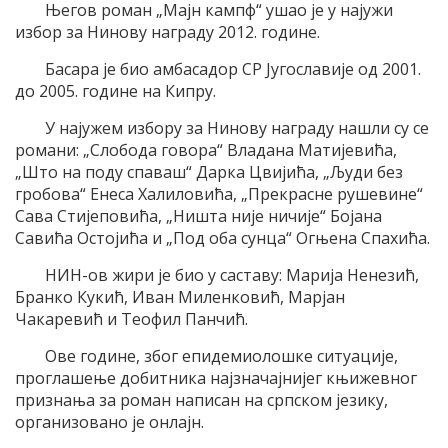
Његов роман „Мајн кампф“ ушао је у најужи
избор за Нинову награду 2012. године.
Басара је био амбасадор СР Југославије од 2001.
до 2005. године на Кипру.
У најужем избору за Нинову награду нашли су се
романи: „Слобода говора“ Владана Матијевића,
„Што на поду спаваш“ Дарка Цвијића, „Људи без
гробова“ Енеса Халиловића, „Прекрасне рушевине“
Сава Стијеповића, „Ништа није ничије“ Бојана
Савића Остојића и „Под оба сунца“ Огњена Спахића.
НИН-ов жири је био у саставу: Марија Ненезић,
Бранко Кукић, Иван Миленковић, Марјан
Чакаревић и Теофил Панчић.
Ове године, због епидемиолошке ситуације,
проглашење добитника најзначајнијег књижевног
признања за роман написан на српском језику,
организовано је онлајн.