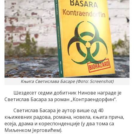
Књига Светислава Басаре (Фото: Screenshot)
Шездесет седми добитник Нинове награде је
Светислав Басара за роман „Контраендорфин“.
Светислав Басара је аутор више од 40
књижевних радова, романа, новела, књига прича,
есеја, драма и кореспонденције (у два тома са
Миљенком Јерговићем).