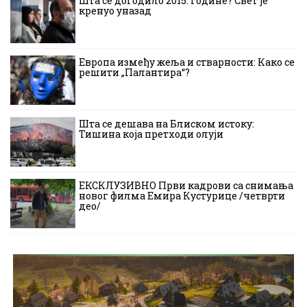
Шта се догодило 2015. године? Свет је
кренуо уназад
Европа између жеља и стварности: Како се
решити „Палантира“?
Шта се дешава на Блиском истоку:
Тишина која претходи олуји
ЕКСКЛУЗИВНО Први кадрови са снимања
новог филма Емира Кустурице /четврти
део/