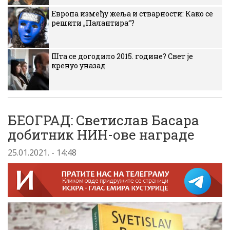
Европа између жеља и стварности: Како се
решити „Палантира“?
Шта се догодило 2015. године? Свет је
кренуо уназад
БЕОГРАД: Светислав Басара
добитник НИН-ове награде
25.01.2021. - 14:48