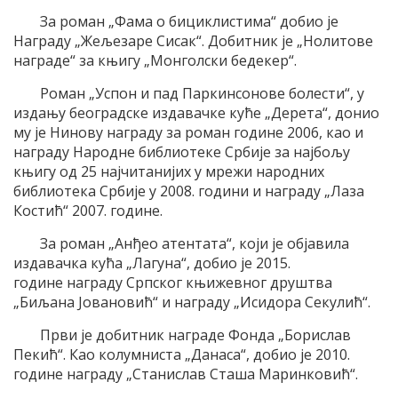
За роман „Фама о бициклистима“ добио је
Награду „Жељезаре Сисак“. Добитник је „Нолитове
награде“ за књигу „Монголски бедекер“.
Роман „Успон и пад Паркинсонове болести“, у
издању београдске издавачке куће „Дерета“, донио
му је Нинову награду за роман године 2006, као и
награду Народне библиотеке Србије за најбољу
књигу од 25 најчитанијих у мрежи народних
библиотека Србије у 2008. години и награду „Лаза
Костић“ 2007. године.
За роман „Анђео атентата“, који је објавила
издавачка кућа „Лагуна“, добио је 2015.
године награду Српског књижевног друштва
„Биљана Јовановић“ и награду „Исидора Секулић“.
Први је добитник награде Фонда „Борислав
Пекић“. Као колумниста „Данаса“, добио је 2010.
године награду „Станислав Сташа Маринковић“.