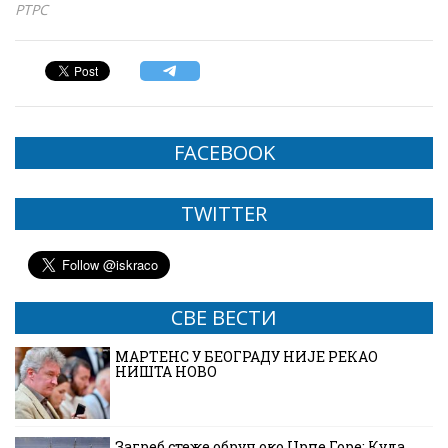
РТРС
FACEBOOK
TWITTER
СВЕ ВЕСТИ
МАРТЕНС У БЕОГРАДУ НИЈЕ РЕКАО
НИШТА НОВО
Загреб стеже обруч око Црне Горе: Куда