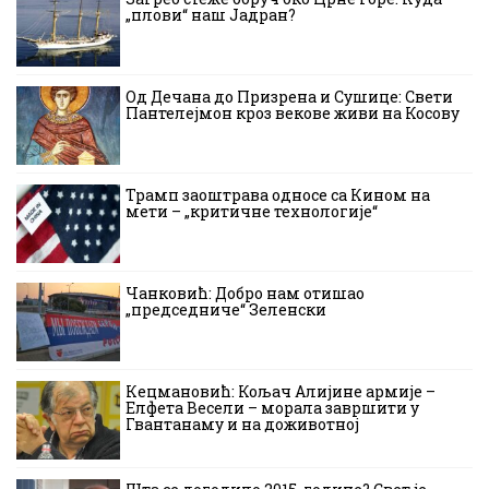
„плови“ наш Јадран?
Од Дечана до Призрена и Сушице: Свети
Пантелејмон кроз векове живи на Косову
Трамп заоштрава односе са Кином на
мети – „критичне технологије“
Чанковић: Добро нам отишао
„председниче“ Зеленски
Кецмановић: Кољач Алијине армије –
Елфета Весели – морала завршити у
Гвантанаму и на доживотној