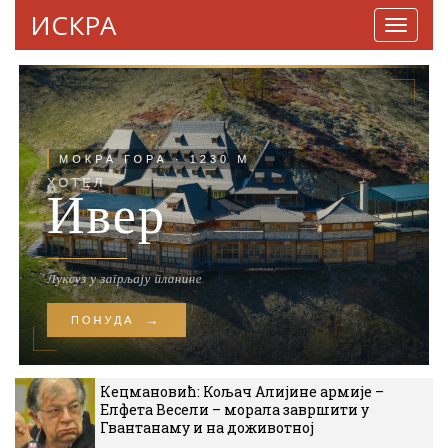
ИСКРА
Навига
Кецмановић: Кољач Алијине армије –
Елфета Весели – морала завршити у
Гвантанаму и на доживотној