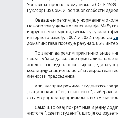
Уосталом, пропаст комунизма и СССР 1989-
нуклеарних бомби, већ због слабости идеол
Овдашњи режим је, у нормалним окол
монополом у делу великих медија. Међути
и друштвених мрежа, веома су сузили тај м
интернета између 2007. и 2022. порастао
са
домаћинстава поседује рачунар, 86% инте
То значи да режим практично више ништ
онемогућава да његове присталице нове и
апологетске идеолошке фијоке. Једина упо
коалицију „националиста“ и „евроатлантиста
личности председника.
Али, наспрам режима, студентско-грађа
„националисте“ и „атлантисте“, либерале 
са само једном заједничком тачком: смено
Само што овај покрет има и једну дод
чистоте („свети студент“), што је од изузет