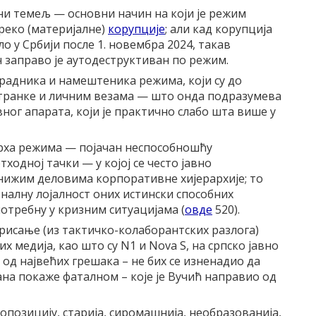
 темељ — основни начин на који је режим
преко (материјалне)
корупције
; али кад корупција
ло у Србији после 1. новембра 2024, такав
заправо је аутодеструктиван по режим.
радника и намештеника режима, који су до
транке и личним везама — што онда подразумева
ог апарата, који је практично слабо шта више у
ха режима — појачан неспособношћу
ходној тачки — у којој се често јавно
ижим деловима корпоративне хијерархије; то
налну лојалност оних истински способних
отребну у кризним ситуацијама (
овде
520).
сање (из тактичко-колаборантских разлога)
 медија, као што су N1 и Nova S, на српско јавно
а од највећих грешака – не бих се изненадио да
дана покаже фаталном – које је Вучић направио од
 опозицију, старија, сиромашнија, необразованија,