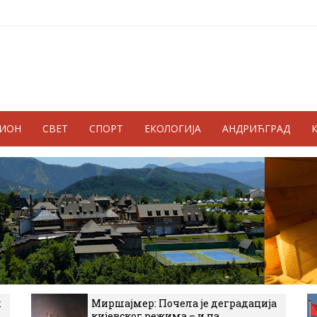
ГИОН
СВЕТ
СПОРТ
ЕКОЛОГИЈА
АНДРИЋГРАД
к
Миршајмер: Почела је деградација
кијевског режима – и на