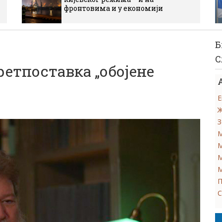
фронтовима и у економији
Б
С
етпоставка „обојене
Е
Ж
З
М
М
М
М
П
С