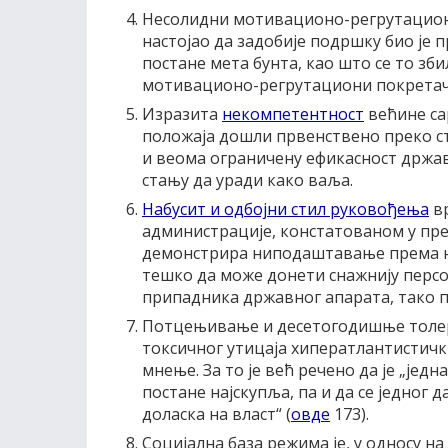
Несолидни мотивационо-регрутациони
настојао да задобије подршку био је 
постане мета бунта, као што се то зби
мотивационо-регрутациони покретач 
Изразита
некомпетентност
већине са
положаја дошли првенствено преко с
и веома ограничену ефикасност државн
стању да уради како ваља.
Набусит и одбојни стил руковођења
вр
администрације, констатованом у прет
демонстрира ниподаштавање према н
тешко да може донети снажнију персо
припадника државног апарата, тако п
Потцењивање и десетогодишње толери
токсичног утицаја хиператлантистичких
мнење. За то је већ речено да је „једн
постане најскупља, па и да се једног 
доласка на власт“ (
овде
173).
Социјална база режима је, у односу на