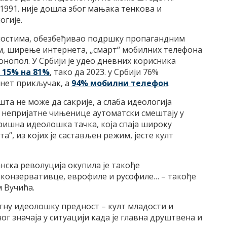
1991. није дошла због мањака тенкова и
огије.
ностима, обезбеђивао подршку пропагандним
м, ширење интернета, „смарт“ мобилних телефона
онопол. У Србији је удео дневних корисника
 15% на 81%
, тако да 2023. у Србији 76%
рнет прикључак, а
94% мобилни телефон
.
а не може да сакрије, а слаба идеологија
 непријатне чињенице аутоматски смештају у
ришна идеолошка тачка, која спаја широку
“, из којих је састављен режим, јесте култ
нска револуција окупила је такође
и конзервативце, еврофиле и русофиле… – такође
м Вучића.
атну идеолошку предност – култ младости и
ног значаја у ситуацији када је главна друштвена и