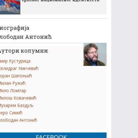
иографија
лободан Антонић
Аутори колумни
мир Кустурица
елидраг Никчевић
оран Шапоњић
илан Ружић
ило Ломпар
илош Ковачевић
ухарем Баздуљ
еро Симић
лободан Антонић
FACEBOOK