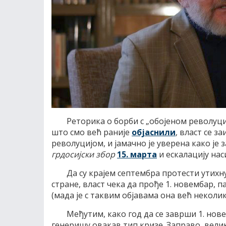
Реторика о борби с „обојеном револуци
што смо већ раније
објаснили
, власт се з
револуцијом, и јамачно је уверена како ј
грдосијски збор
15. марта
и ескалацију на
Да су крајем септембра протести утихн
стране, власт чека да прође 1. новембар, п
(мада је с таквим објавама она већ неколик
Међутим, како год да се заврши 1. нове
генеришу овакав тип кризе. Заправо, велик