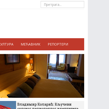
КУЛТУРА
МЕЋАВНИК
РЕПОРТЕРИ
Владимир Коларић: Кључеви
српског националног идентитета