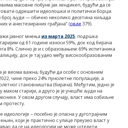
овима масовне побуне јак хендикеп, будући да се
утовати одрешити идеолошки и политички борци.
и број људи — обично неколико десетина хиљада
их и анестезираних грађана“ (
овде
379).
дажи јавног мнења
из марта 2025
, подршка
таријим од 61 године износи 59%, док код бирача
ега 8%. Слично је и с образовањем: 69% испитаника
лицију, док је тај удео међу високообразованим
 је веома важна, будући да особе с основним
2022, чине преко 24% пунолетне популације, а
олетног становништва (бирача). Међутим, једно је
 махом старији, а друго је је учешће људи на
еснике. У овом другом случају, власт има озбиљне
м протесту.
е идеологије – посебно је опасна у дуготрајним
ењин, који је практично с улице преузео власт у
равао да се на идеологији не може штедети.