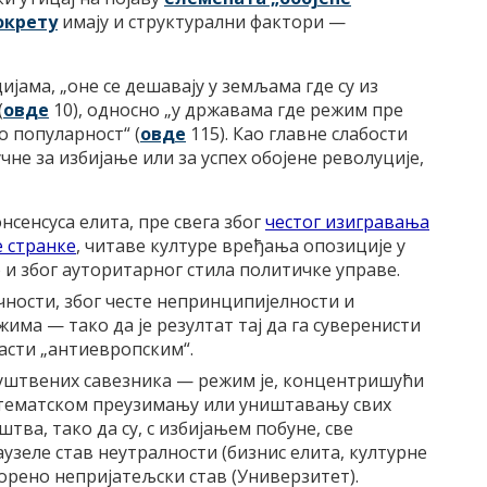
окрету
имају и структурални фактори —
ијама, „оне се дешавају у земљама где су из
(
овде
10), односно „у државама где режим пре
о популарност“ (
овде
115). Као главне слабости
чне за избијање или за успех обојене револуције,
сенсуса елита, пре свега због
честог изигравања
е странке
, читаве културе вређања опозиције у
 и због ауторитарног стила политичке управе.
ности, због честе непринципијелности и
ма — тако да је резултат тај да га суверенисти
јасти „антиевропским“.
уштвених савезника — режим је, концентришући
тематском преузимању или уништавању свих
тва, тако да су, с избијањем побуне, све
узеле став неутралности (бизнис елита, културне
ворено непријатељски став (Универзитет).