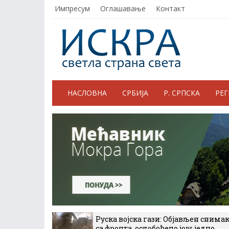
Импресум
Оглашавање
Контакт
НАСЛОВНА
СРБИЈА
Р. СРПСКА
РЕ
Руска војска гази: Објављен снима
са фронта, ослобођено још једно