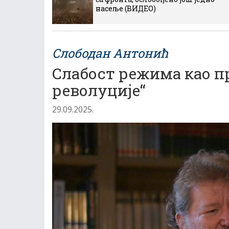
насеље (ВИДЕО)
Слободан Антонић
Слабост режима као пр
револуције“
29.09.2025.