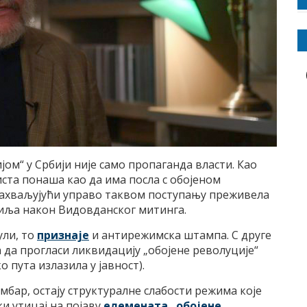
јом“ у Србији није само пропаганда власти. Као
аиста понаша као да има посла с обојеном
е захваљујући управо таквом поступању преживела
сиља након Видовданског митинга.
ули, то
признаје
и антирежимска штампа. С друге
а да прогласи ликвидацију „обојене револуције“
о пута излазила у јавност).
мбар, остају структуралне слабости режима које
и утицај на појаву
елемената „обојене