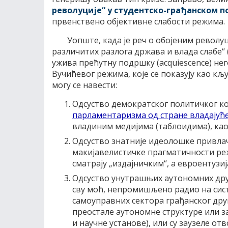
револуције“ у студентско-грађанском п
првенствено објективне слабости режима.
Уопште, када је реч о обојеним револуц
различитих разлога држава и влада слабе“ 
ужива прећутну подршку (acquiescence) нег
Вучићевог режима, које се показују као кљу
могу се навести:
Одсуство демократског политичког кон
парламентаризма од стране владајућ
владиним медијима (таблоидима), као
Одсуство знатније идеолошке привлач
макијавелистичке прагматичности режи
сматрају „издајничким“, а евроентузи
Одсуство унутрашњих аутономних др
сву моћ, непромишљено радио на сис
самоуправних сектора грађанског друш
преостале аутономне структуре или за
и научне установе), или су заузеле от