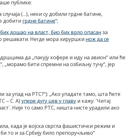
наше публике:
 случаја (…), неки су добили грдне батине,
ће добити
грдне батине
“;
 бих дошао на власт, био бих врло опасан
за
лно решавати. Негде мора хируршки
нож да се
одршцима да „пакују кофере и иду на авион“ или ће
е
“, „морамо бити спремни на озбиљну тучу“, јер
 за упад на РТС?“): „Ако упадате тамо, шта ћете
С – С. А)
упере дугу цев у главу
и кажу: `Читај
ст`. Није то само РТС, ништа нисте урадили ако
ла, када је војска свргла фашистички режим и
 би то и за Србију било препоручљиво“