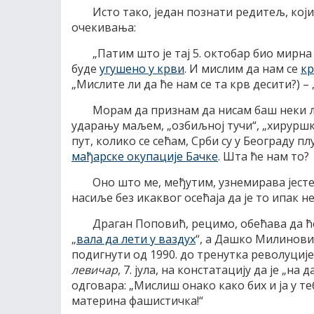
Исто тако, један познати редитељ, кој
очекивања:
„Патим што је тај 5. октобар био мирна
буде
угушено у крви
. И мислим да нам се
кр
„Мислите ли да ће нам се та крв десити?) –
Морам да признам да нисам баш неки љ
ударању маљем, „озбиљној тучи“, „хируршк
пут, колико се сећам, Срби су у Београду 
мађарске окупације Бачке
. Шта ће нам то?
Оно што ме, међутим, узнемирава јест
насиље без икаквог осећаја да је то ипак 
Драган Поповић, рецимо, обећава да ћ
„
вала да лети у ваздух
“, а Дашко Милинови
подигнути од 1990. до тренутка револуциј
левичар
, 7. јула, на констатацију да је „н
одговара: „Мислиш онако како бих и ја у т
материна фашистичка!“