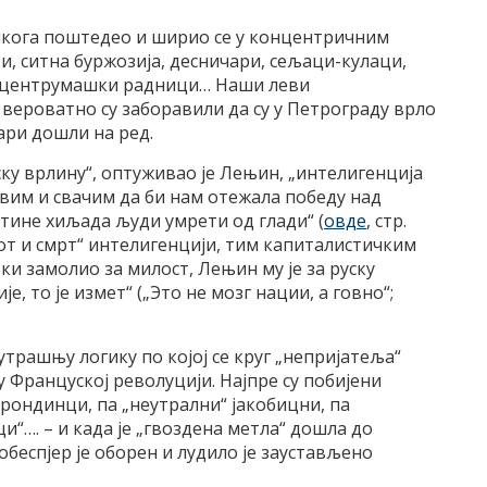
кога поштедео и ширио се у концентричним
и, ситна буржозија, десничари, сељаци-кулаци,
 и центрумашки радници… Наши леви
вероватно су заборавили да су у Петрограду врло
ари дошли на ред.
ску врлину“, оптуживао је Лењин, „интелигенција
свим и свачим да би нам отежала победу над
отине хиљада људи умрети од глади“ (
овде
, стр.
т и смрт“ интелигенцији, тим капиталистичким
Горки замолио за милост, Лењин му је за руску
е, то је измет“ („Это не мозг нации, а говно“;
трашњу логику по којој се круг „непријатеља“
у Француској револуцији. Најпре су побијени
рондинци, па „неутрални“ јакобицни, па
и“…. – и када је „гвоздена метла“ дошла до
беспјер је оборен и лудило је заустављено