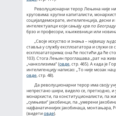
Револуционарни терор Лењина није ни
круговима: крупни капиталисти, монархист
социјалдемократе, интелигенција, десни
интелектуалци који сањају
крв по Београду
брзо и професори, књижевници или новин
„Своје искуство и знања – највишу људ
ставља у службу експлоататора и служи се 
ескплоататорима; она ће постићи да ће ст
103).
Стога Лењин проглашава „рат на живо
„чанколизима“ (
овде
, стр. 465). А када је 
интелигенцију написао: „То није мозак нациј
овде
, стр. 48).
Да револуционарни терор има своју уну
непрестано шири, видело се, претходно, и 
монархисти, па конституционалисти, па жи
„сумњиви“ јакобинци, па „умерени јакобинц
најфанатичнијих јакобинаца, монтањара, Ро
(видети
овде
).