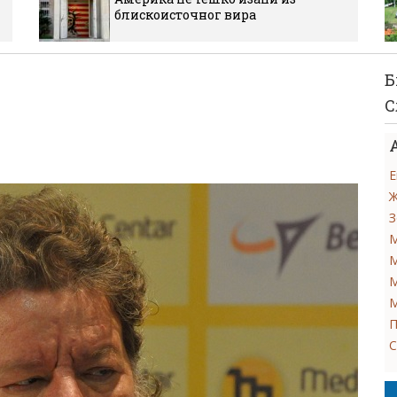
блискоисточног вира
Б
С
Е
Ж
З
М
М
М
М
П
С