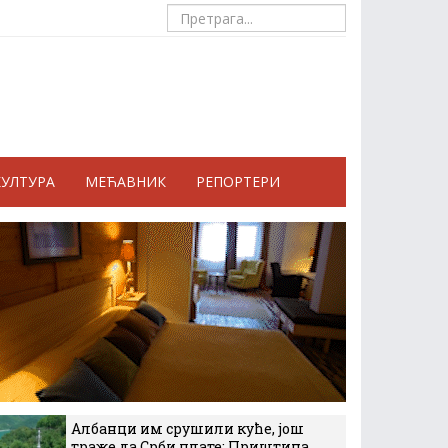
КУЛТУРА
МЕЋАВНИК
РЕПОРТЕРИ
Албанци им срушили куће, још
траже да Срби плате: Приштина