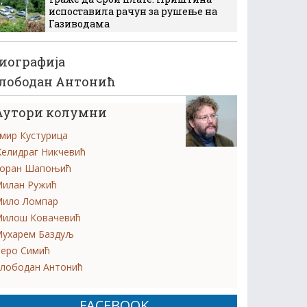
испоставила рачун за рушење на
Газиводама
иографија
лободан Антонић
Аутори колумни
мир Кустурица
елидраг Никчевић
оран Шапоњић
илан Ружић
ило Ломпар
илош Ковачевић
ухарем Баздуљ
еро Симић
лободан Антонић
FACEBOOK