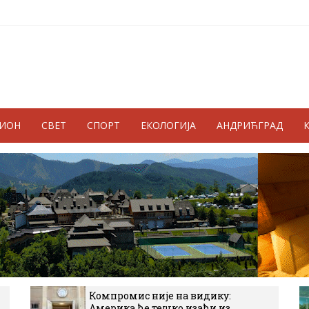
ГИОН
СВЕТ
СПОРТ
ЕКОЛОГИЈА
АНДРИЋГРАД
Компромис није на видику:
Америка ће тешко изаћи из