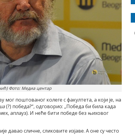
нић) Фото: Медиа центар
ву мог поштованог колеге с факултета, а који је, на
ша
(?) победа?“, одговорио: „Победа би била када
мех, аплауз). И неће бити победе без њиховог
ије давао сличне, сликовите изјаве. А оне су често