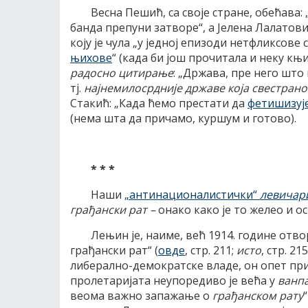
Весна Пешић, са своје стране, обећава: 
банда препуни затворе“, а Јелена Лалатов
коју је чула „у једној епизоди нетфликсове с
њихове
“ (када би још прочитала и неку књ
радосно цитирање
: „Држава, пре него што
тј.
најнемилосрдније државе која свестрано
Стакић: „Када ћемо престати да
фетишизуј
(нема шта да причамо, куршум и готово).
* * *
Наши
„антинационалистички“
левичар
грађански рат –
онако како је то желео и о
Лењин је, наиме, већ 1914. године отв
грађански рат“ (
овде
, стр. 211;
исто
, стр. 2
либерално-демократске владе, он опет при
пролетаријата неупоредиво је већа у
ванп
веома важно запажање о
грађанском рату
“