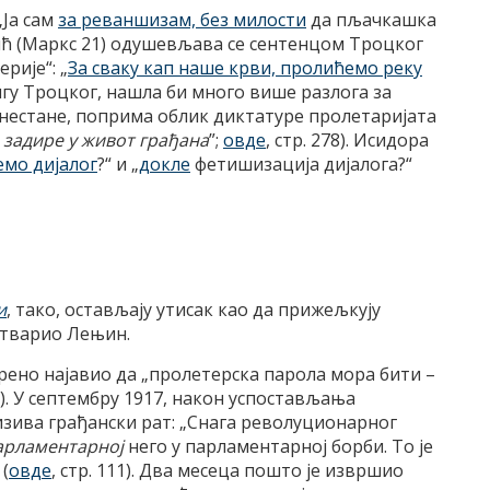
„Ја сам
за реваншизам, без милости
да пљачкашка
ић (Маркс 21) одушевљава се сентенцом Троцког
ерије“: „
За сваку кап наше крви, пролићемо реку
игу Троцког, нашла би много више разлога за
 нестане, поприма облик диктатуре пролетаријата
 задире у живот грађана
”;
овде
, стр. 278). Исидора
емо дијалог
?“ и „
докле
фетишизација дијалога?“
и
, тако, остављају утисак као да прижељкују
стварио Лењин.
орено најавио да „пролетерска парола мора бити –
15). У септембру 1917, након успостављања
зива грађански рат: „Снага револуционарног
арламентарној
него у парламентарној борби. То је
 (
овде
, стр. 111). Два месеца пошто је извршио