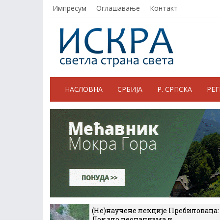
Импресум
Оглашавање
Контакт
НАСЛОВНА
СРБИЈА
Р. СРПСКА
РЕ
(Не)научене лекције Пребиловаца:
Док зло неонацизма и