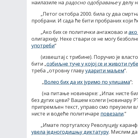
наилазиле на
радосно одобравање
у делу 
„Петог октобра 2000. била су два смртна
пробрани. И сада ће бити пробраних који 
„Ако бих се политички ангажовао и
ако
олигархију. Неке ствари се не могу безбо
употреби
“
(извештај с трибине). Поручио је власт
бити „
озбиљне туче у којој се и животи губ
треба „отровну главу
ударити маљем
“.
„
Волео бих да их јуримо по улицама
“;
(на питање новинарке: „Ипак нисте били
без дугих цеви? Вашем колеги (новинару РТ
припремљен текст, управо смо преузели вла
нисте и водеће политичаре
повезали
.“
„Имате португалску Револуцију каранфи
увела једногодишњу диктатуру
. Мислим да