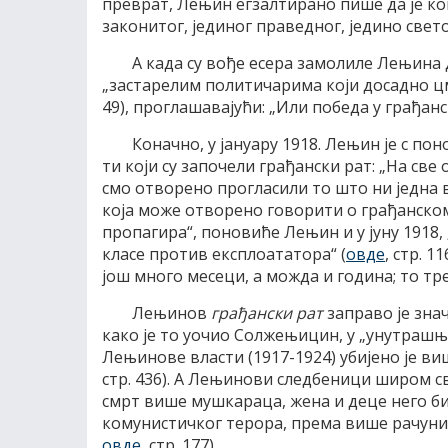
преврат, Лењин егзалтирано пише да је ко
законитог, јединог праведног, једино свето
А када су вође есера замолиле Лењина 
„застарелим политичарима који досадно цм
49), проглашавајући: „Или победа у грађанс
Коначно, у јануару 1918. Лењин је с по
ти који су започели грађански рат: „На све
смо отворено прогласили то што ни једна в
која може отворено говорити о грађанском
пропагира“, поновиће Лењин и у јуну 1918, „
класе против експлоататора“ (
овде
, стр. 1
још много месеци, а можда и година; то тре
Лењинов
грађански рат
заправо је зна
како је то уочио Солжењицин, у „унутрашњ
Лењинове власти (1917-1924) убијено је в
стр. 436). А Лењинови следбеници широм св
смрт више мушкараца, жена и деце него би
комунистичког терора, према више рачуниц
овде
, стр. 177).