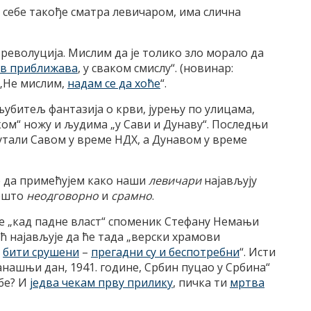
и себе такође сматра левичаром, има слична
 револуција. Мислим да је толико зло морало да
в приближава
, у сваком смислу“. (новинар:
 „Не мислим,
надам се да хоће
“.
убитељ фантазија о крви, јурењу по улицама,
ом“ ножу и људима „у Сави и Дунаву“. Последњи
плутали Савом у време НДХ, а Дунавом у време
е да примећујем како наши
левичари
најављују
нешто
неодговорно
и
срамно
.
е „кад падне власт“ споменик Стефану Немањи
ћ најављује да ће тада „верски храмови
е
бити срушени
–
прегадни су и беспотребни
“. Исти
а данашњи дан, 1941. године, Србин пуцао у Србина“
ебе? И
једва чекам прву прилику
, пичка ти
мртва