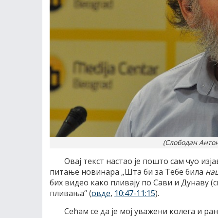
(Слободан Анто
Овај текст настао је пошто сам чуо изја
питање новинара „Шта би за Тебе била
на
бих видео како пливају по Сави и Дунаву (с
пливања“ (
овде
,
10:47-11:15
).
Сећам се да је мој уважени колега и ран