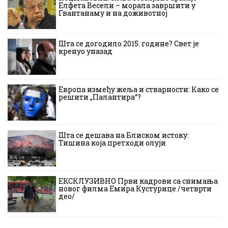
Елфета Весели – морала завршити у
Гвантанаму и на доживотној
Шта се догодило 2015. године? Свет је
кренуо уназад
Европа између жеља и стварности: Како се
решити „Палантира“?
Шта се дешава на Блиском истоку:
Тишина која претходи олуји
ЕКСКЛУЗИВНО Први кадрови са снимања
новог филма Емира Кустурице /четврти
део/