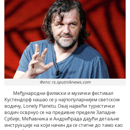
Фото: rs.sputniknews.com
Међународни филмски и музички фестивал
Кустендорф нашао се у најпопуларнијем светском
водичу, Lonely Planetu. Овај највећи туристички
водич осврнуо се на предивне пределе Западне
Србије, Мећавника и Андрићрада дајући детаљне
инструкције на који начин да се стигне до тамо као