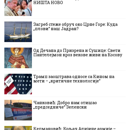
НИШТА НОВО
Загреб стеже обруч око Црне Горе: Куда
„плови“ наш Јадран?
Од Дечана до Призрена и Сушице: Свети
Пантелејмон кроз векове живи на Косову
Трамп заоштрава односе са Кином на
мети – „критичне технологије“
Чанковић: Добро нам отишао
„председниче“ Зеленски
Кецмановић: Кољач Алијине армије –