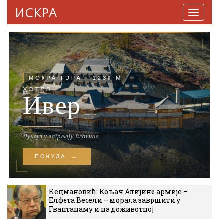
ИСКРА
Навига
Кецмановић: Кољач Алијине армије –
Елфета Весели – морала завршити у
Гвантанаму и на доживотној