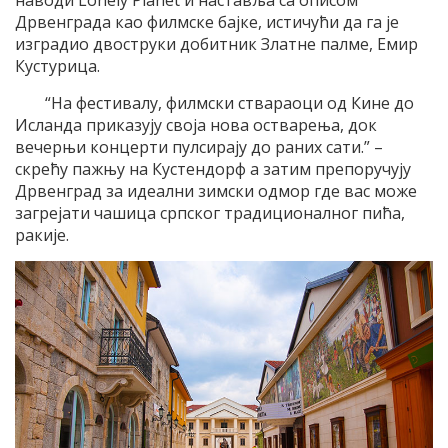
Дрвенграда као филмске бајке, истичући да га је
изградио двоструки добитник Златне палме, Емир
Кустурица.
“На фестивалу, филмски ствараоци од Кине до
Исланда приказују своја нова остварења, док
вечерњи концерти пулсирају до раних сати.” –
скрећу пажњу на Кустендорф а затим препоручују
Дрвенград за идеални зимски одмор где вас може
загрејати чашица српског традиционалног пића,
ракије.