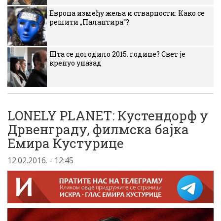
Европа између жеља и стварности: Како се
решити „Палантира“?
Шта се догодило 2015. године? Свет је
кренуо уназад
LONELY PLANET: Кустендорф у
Дрвенграду, филмска бајка
Емира Кустурице
12.02.2016. - 12:45