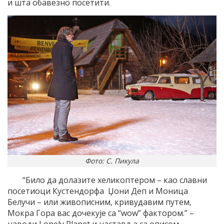
и шта обавезно посетити.
Фото: С. Пикула
“Било да долазите хеликоптером – као славни
посетиоци Кустендорфа Џони Деп и Моница
Белучи – или живописним, кривудавим путем,
Мокра Гора вас дочекује са “wоw” фактором.” –
наводи Lonely Planet и наставља са описом