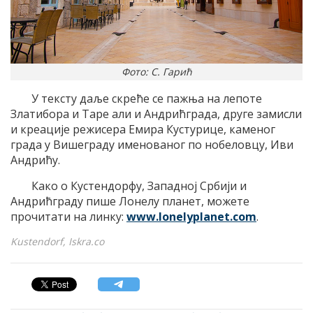
Фото: С. Гарић
У тексту даље скреће се пажња на лепоте
Златибора и Таре али и Андрићграда, друге замисли
и креације режисера Емира Кустурице, каменог
града у Вишеграду именованог по нобеловцу, Иви
Андрићу.
Како о Кустендорфу, Западној Србији и
Андрићграду пише Лонелy планет, можете
прочитати на линку:
www.lonelyplanet.com
.
Kustendorf, Iskra.co