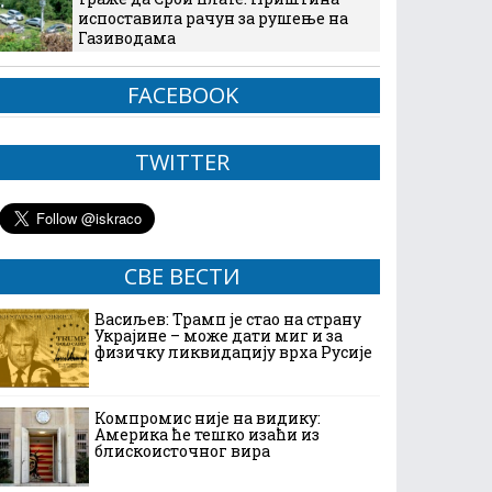
испоставила рачун за рушење на
Газиводама
FACEBOOK
TWITTER
СВЕ ВЕСТИ
Васиљев: Трамп је стао на страну
Украјине – може дати миг и за
физичку ликвидацију врха Русије
Компромис није на видику:
Америка ће тешко изаћи из
блискоисточног вира