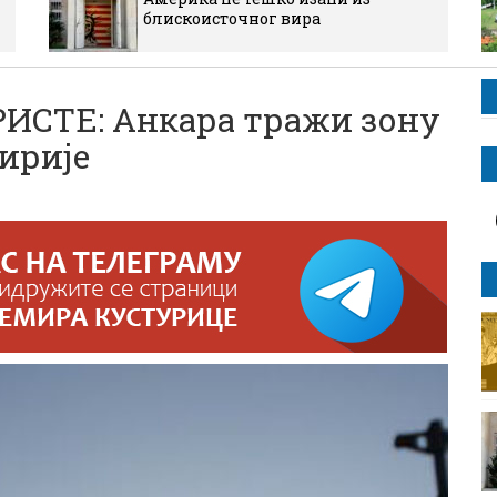
блискоисточног вира
СТЕ: Анкара тражи зону
ирије