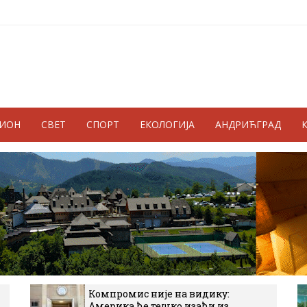
ГИОН
СВЕТ
СПОРТ
ЕКОЛОГИЈА
АНДРИЋГРАД
Компромис није на видику:
Америка ће тешко изаћи из