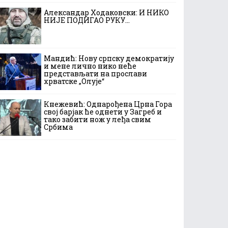
Александар Ходаковски: И НИКО
НИЈЕ ПОДИГАО РУКУ…
Мандић: Нову српску демократију
и мене лично нико неће
представљати на прослави
хрватске „Олује“
Кнежевић: Однарођена Црна Гора
свој барјак ће однети у Загреб и
тако забити нож у леђа свим
Србима