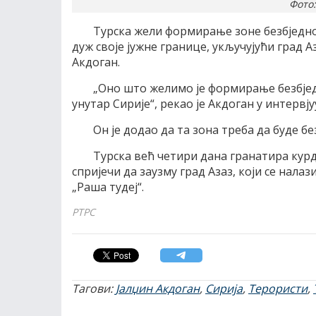
Фото:
Турска жели формирање зоне безбједно
дуж своје јужне границе, укључујући град А
Акдоган.
„Оно што желимо је формирање безбједн
унутар Сирије“, рекао је Акдоган у интервју
Он је додао да та зона треба да буде бе
Турска већ четири дана гранатира курдс
спријечи да заузму град Азаз, који се нала
„Раша тудеј“.
РТРС
Тагови:
Јалџин Акдоган
,
Сирија
,
Терористи
,