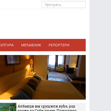
КУЛТУРА
МЕЋАВНИК
РЕПОРТЕРИ
Албанци им срушили куће, још
траже да Срби плате: Приштина