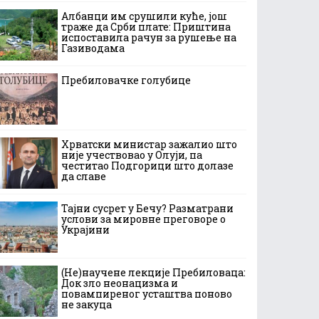
Албанци им срушили куће, још
траже да Срби плате: Приштина
испоставила рачун за рушење на
Газиводама
Пребиловачке голубице
Хрватски министар зажалио што
није учествовао у Олуји, па
честитао Подгорици што долазе
да славе
Тајни сусрет у Бечу? Разматрани
услови за мировне преговоре о
Украјини
(Не)научене лекције Пребиловаца:
Док зло неонацизма и
повампиреног усташтва поново
не закуца