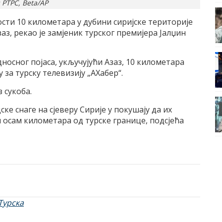
 РТРС, Beta/AP
сти 10 километара у дубини сиријске територије
заз, рекао је замјеник турског премијера Јалџин
осног појаса, укључујући Азаз, 10 километара
у за турску телевизију „АХабер“.
з сукоба.
ке снаге на сјеверу Сирије у покушају да их
зи осам километара од турске границе, подсјећа
Турска