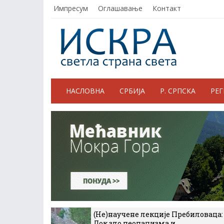
Импресум
Оглашавање
Контакт
НАСЛОВНА
СРБИЈА
Р. СРПСКА
РЕ
(Не)научене лекције Пребиловаца:
Док зло неонацизма и