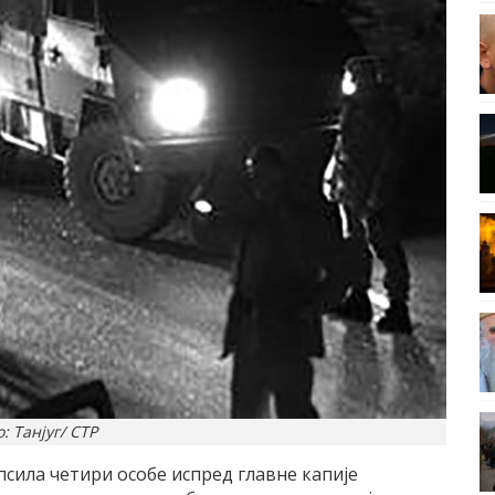
: Танјуг/ СТР
апсила четири особе испред главне капиjе