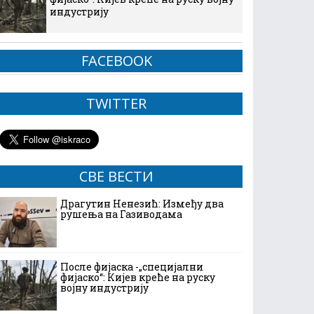
индустрију
FACEBOOK
TWITTER
СВЕ ВЕСТИ
Драгутин Ненезић: Између два
рушења на Газиводама
После фијаска -„специјални
фијаско“: Кијев креће на руску
војну индустрију