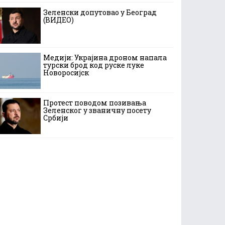
Зеленски допутовао у Београд
(ВИДЕО)
Медији: Украјина дроном напала
турски брод код руске луке
Новоросијск
Протест поводом позивања
Зеленског у званичну посету
Србији