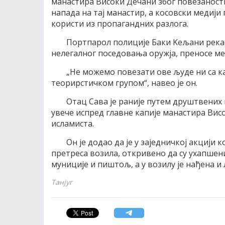
манастира Високи Дечани због повезаност
напада на таj манастир, а косовски медиj
користи из пропагандних разлога.
Портпарол полициjе Баки Kељани рекао 
нелегалног поседовања оружjа, преносе ме
„Не можемо повезати ове људе ни са к
теорирстичком групом“, навео jе он.
Oтац Сава jе раниjе путем друштвених 
увече испред главне капиjе манастира Ви
исламиста.
Oн jе додао да jе у заjедничкоj акциjи
претреса возила, откривено да су ухапше
мунициjе и пиштољ, а у возилу jе нађена 
Танјуг