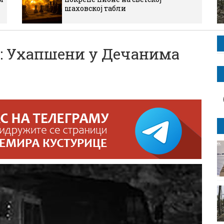
шаховској табли
 Ухапшени у Дечанима