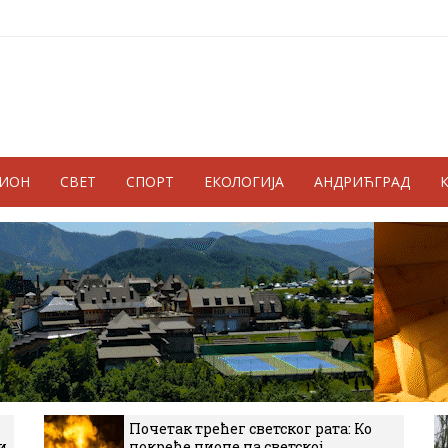
ГИОН
СВЕТ
СПОРТ
ЕКОЛОГИЈА
АНДРИЋГРАД
Почетак трећег светског рата: Ко
и
покреће пионе на светској