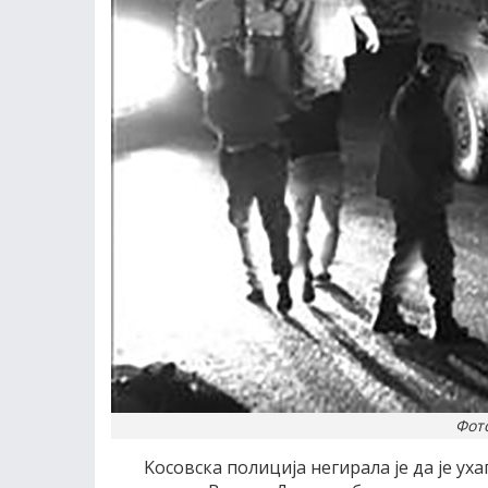
Фото
Kосовска полициjа негирала jе да jе ух