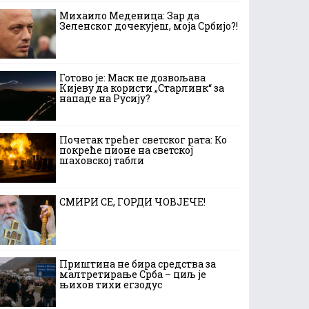
Михаило Меденица: Зар да
Зеленског дочекујеш, моја Србијо?!
Готово је: Маск не дозвољава
Кијеву да користи „Старлинк“ за
нападе на Русију?
Почетак трећег светског рата: Ко
покреће пионе на светској
шаховској табли
СМИРИ СЕ, ГОРДИ ЧОВЈЕЧЕ!
Приштина не бира средства за
малтретирање Срба – циљ је
њихов тихи егзодус