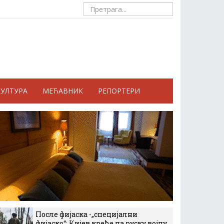
КУЛТУРА
МЕЋАВНИК
РЕПОРТЕРИ
После фијаска -„специјални
фијаско“: Кијев креће на руску војну