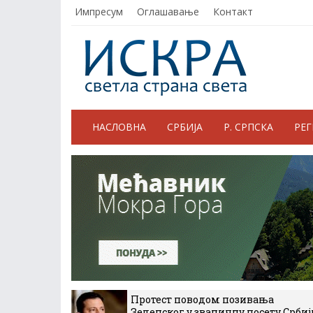
Импресум
Оглашавање
Контакт
НАСЛОВНА
СРБИЈА
Р. СРПСКА
РЕ
Протест поводом позивања
Зеленског у званичну посету Србиј