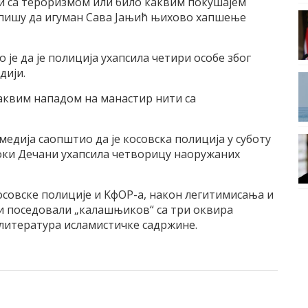
и са тероризмом или било каквим покушаjем
и пишу да игуман Сава Jањић њихово хапшење
jе да jе полициjа ухапсила четири особе због
диjи.
аквим нападом на манастир нити са
медиjа саопштио да jе косовска полициjа у суботу
соки Дечани ухапсила четворицу наоружаних
 косовске полициjе и KфOР-а, након легитимисања и
ни поседовали „калашњиков“ са три оквира
и литература исламистичке садржине.