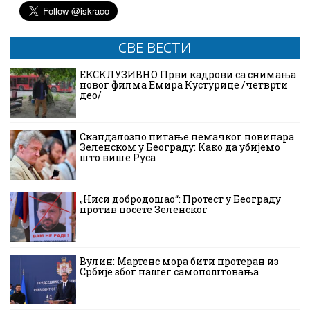
СВЕ ВЕСТИ
ЕКСКЛУЗИВНО Први кадрови са снимања
новог филма Емира Кустурице /четврти
део/
Скандалозно питање немачког новинара
Зеленском у Београду: Како да убијемо
што више Руса
„Ниси добродошао“: Протест у Београду
против посете Зеленског
Вулин: Мартенс мора бити протеран из
Србије због нашег самопоштовања