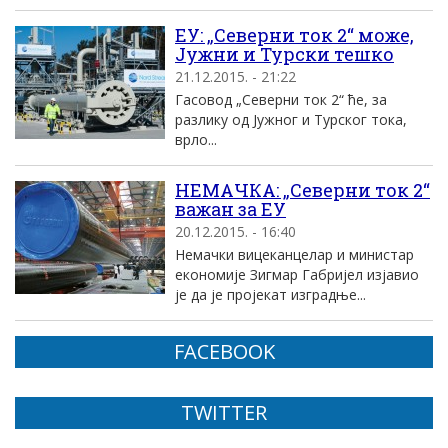
ЕУ: „Северни ток 2“ може,
Јужни и Турски тешко
21.12.2015. - 21:22
Гасовод „Северни ток 2“ ће, за
разлику од Јужног и Турског тока,
врло...
НЕМАЧКА: „Северни ток 2“
важан за ЕУ
20.12.2015. - 16:40
Немачки вицеканцелар и министар
економије Зигмар Габријел изјавио
је да је пројекат изградње...
FACEBOOK
TWITTER