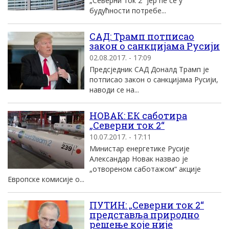
„Северни ток 2“ јер ће се у
будућности потребе...
САД: Трамп потписао
закон о санкцијама Русији
02.08.2017. - 17:09
Предсједник САД Доналд Трамп је
потписао закон о санкцијама Русији,
наводи се на...
НОВАК: ЕК саботира
„Северни ток 2“
10.07.2017. - 17:11
Министар енергетике Русије
Александар Новак назвао је
„отвореном саботажом“ акције
Европске комисије о...
ПУТИН: „Северни ток 2“
представља природно
решење које није