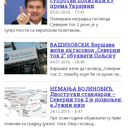
супротан политици ЕУ
према Украјини
05.01.2016. - 17:41
Планирана изградња гасовода
Сјеверни ток 2 јасно је у
супротности са европском политиком...
ВАШИКОВСКИ: Варшава
жели да гасовод „Северни
ток 2“ обухвати Пољску
04.01.2016. - 18:40
Варшава жели да гасовод „Северни
ток 2“, помоћу којег ће се руски гас...
НЕМАЊА ВОЈИНОВИЋ:
Двоструки стандарди –
Северни ток 2 је дозвољен,
а Јужни није
24.12.2015. - 8:47
Пре осам година објављени су први
планови за градњу Јужног тока. Овај гасовод...