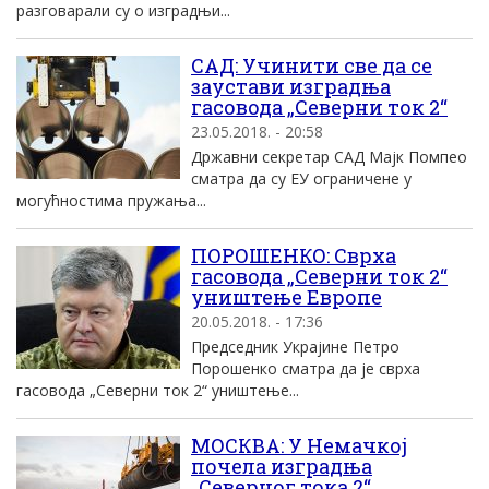
разговарали су о изградњи...
САД: Учинити све да се
заустави изградња
гасовода „Северни ток 2“
23.05.2018. - 20:58
Државни секретар САД Мајк Помпео
сматра да су ЕУ ограничене у
могућностима пружања...
ПОРОШЕНКО: Сврха
гасовода „Северни ток 2“
уништење Европе
20.05.2018. - 17:36
Председник Украјине Петро
Порошенко сматра да је сврха
гасовода „Северни ток 2“ уништење...
МОСКВА: У Немачкој
почела изградња
„Северног тока 2“