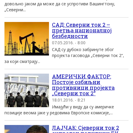
довољно јаком да може да се успротиви Вашингтону,
„Северни...
СAД: Северни ток 2 –
претња националноj
безбедности
07.05.2016. - 8:00
СAД су дубоко забринуте због
проjекта гасовода „Северни ток 2“,
за коjи сматраjу...
АМЕРИЧКИ ФАКТОР:
Постоје озбиљни
противници пројекта
„Северни ток 2“
18.01.2016. - 8:21
Имајући у виду да су америчке
позиције веома јаке у редовима Европске комисије,...
ЛАЈЧАК: Сјеверни ток 2