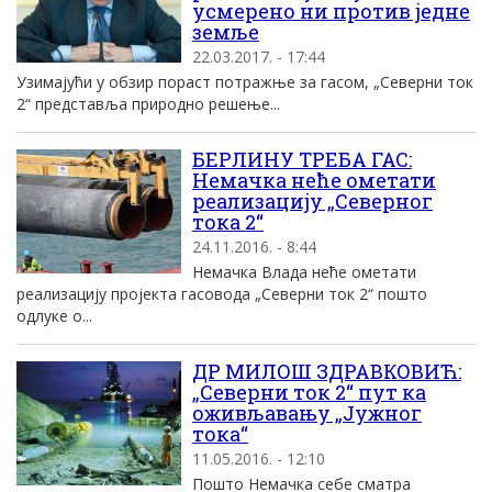
усмерено ни против једне
земље
22.03.2017. - 17:44
Узимајући у обзир пораст потражње за гасом, „Северни ток
2“ представља природно решење...
БЕРЛИНУ ТРЕБА ГАС:
Немачка неће ометати
реализацију „Северног
тока 2“
24.11.2016. - 8:44
Немачка Влада неће ометати
реализацију пројекта гасовода „Северни ток 2“ пошто
одлуке о...
ДР МИЛОШ ЗДРАВКОВИЋ:
„Северни ток 2“ пут ка
оживљавању „Јужног
тока“
11.05.2016. - 12:10
Пошто Немачка себе сматра