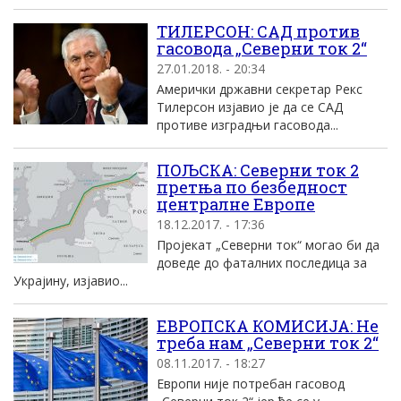
ТИЛЕРСОН: САД против
гасовода „Северни ток 2“
27.01.2018. - 20:34
Амерички државни секретар Рекс
Тилерсон изјавио је да се САД
противе изградњи гасовода...
ПОЉСКА: Северни ток 2
претња по безбедност
централне Европе
18.12.2017. - 17:36
Пројекат „Северни ток“ могао би да
доведе до фаталних последица за
Украјину, изјавио...
ЕВРОПСКА КОМИСИЈА: Не
треба нам „Северни ток 2“
08.11.2017. - 18:27
Европи није потребан гасовод