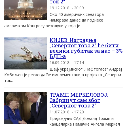
ток 2“
19.12.2018. - 20:09
Око 40 америчких сенатора
намерава данас да поднесе
америчком Конгресу резолуцију која је...
КИЈЕВ: Изградња
„Северног тока 2“ ће бити
велики губитак за нас – 3%
БДП-а
16.09.2018. - 17:14
Шеф украјинског „Нафтогаса“ Андреј
Кобољев је рекао да ће имплементација пројекта „Северни
ток...
ТРАМП МЕРКЕЛОВОЈ:
Забринут сам због
„Северног тока 2“
11.07.2018. - 17:20
Председник САД Доналд Трамп и
канцеларка Немачке Ангела Меркел