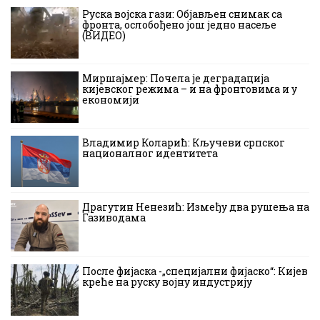
Руска војска гази: Објављен снимак са
фронта, ослобођено још једно насеље
(ВИДЕО)
Миршајмер: Почела је деградација
кијевског режима – и на фронтовима и у
економији
Владимир Коларић: Кључеви српског
националног идентитета
Драгутин Ненезић: Између два рушења на
Газиводама
После фијаска -„специјални фијаско“: Кијев
креће на руску војну индустрију