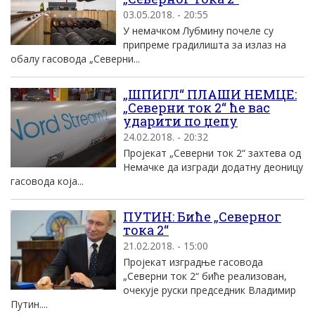
03.05.2018. - 20:55
У немачком Лубмину почеле су
припреме градилишта за излаз на
обалу гасовода „Северни...
„ШПИГЛ“ ПЛАШИ НЕМЦЕ:
„Северни ток 2“ ће вас
ударити по џепу
24.02.2018. - 20:32
Пројекат „Северни ток 2“ захтева од
Немачке да изгради додатну деоницу
гасовода која...
ПУТИН: Биће „Северног
тока 2“
21.02.2018. - 15:00
Пројекат изградње гасовода
„Северни ток 2“ биће реализован,
очекује руски председник Владимир
Путин....