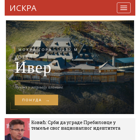
ИСКРА
Навига
Ковић: Срби да уграде Пребиловце у
темеље свог националног идентитета