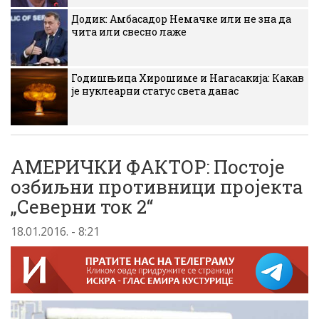
Додик: Амбасадор Немачке или не зна да
чита или свесно лаже
Годишњица Хирошиме и Нагасакија: Какав
је нуклеарни статус света данас
АМЕРИЧКИ ФАКТОР: Постоје
озбиљни противници пројекта
„Северни ток 2“
18.01.2016. - 8:21