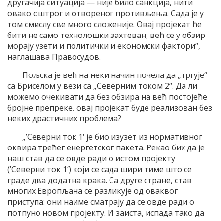
другачија ситуација — није било санкција, нити
овако оштрог и отвореног противљења. Сада је у
том смислу све много сложеније. Овај пројекат ће
бити не само технолошки захтеван, већ се у обзир
морају узети и политички и економски фактори“,
наглашава Правосудов.
Пољска је већ на неки начин почела да „тргује“
са Бриселом у вези са „Северним током 2“. Да ли
можемо очекивати да без обзира на већ постојеће
бројне препреке, овај пројекат буде реализован без
неких драстичних проблема?
„’Северни ток 1‘ је био изузет из нормативног
оквира трећег енергетског пакета. Рекао бих да је
наш став да се овде ради о истом пројекту
(’Северни ток 1‘) који се сада шири тиме што се
граде два додатна крака. Са друге стране, став
многих Европљана се разликује од оваквог
приступа: они наиме сматрају да се овде ради о
потпуно новом пројекту. И заиста, испада тако да