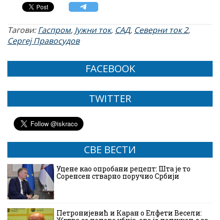
Тагови:
Гаспром
,
Јужни ток
,
САД
,
Северни ток 2
,
Сергеј Правосудов
FACEBOOK
TWITTER
СВЕ ВЕСТИ
Уцене као опробани рецепт: Шта је то
Соренсен стварно поручио Србији
Петронијевић и Каран о Елфети Весели: