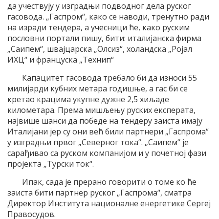
да учествују у изградњи подводног дела руског
гасовода. „Гаспром“, како се наводи, тренутно ради
на изради тендера, а учесници ће, како руским
пословни портали пишу, бити: италијанска фирма
„Саипем“, швајцарска „Олсиз“, холандска „Ројал
ИХЦ“ и француска „Технип“
Капацитет гасовода требало би да износи 55
милијарди кубних метара годишње, а гас би се
кретао крацима укупне дужне 2,5 хиљаде
километара. Према мишљењу руских експерата,
највише шанси да победе на тендеру заиста имају
Италијани јер су они већ били партнери „Гаспрома“
у изградњи првог „Северног тока“. „Саипем“ је
сарађивао са руском компанијом и у почетној фази
пројекта „Турски ток“.
Ипак, сада је прерано говорити о томе ко ће
заиста бити партнер руског „Гаспрома“, сматра
Директор Института националне енергетике Сергеј
Правосудов.