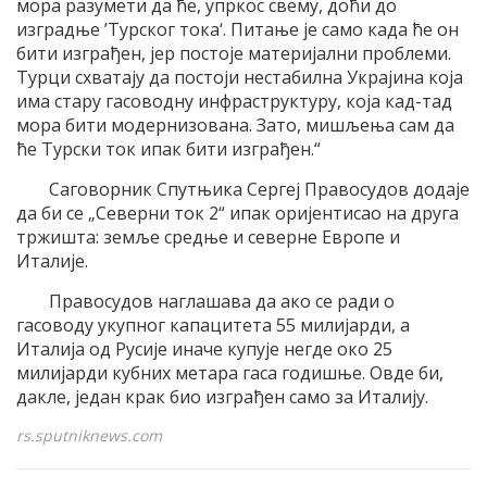
мора разумети да ће, упркос свему, доћи до
изградње ’Турског тока‘. Питање је само када ће он
бити изграђен, јер постоје материјални проблеми.
Турци схватају да постоји нестабилна Украјина која
има стару гасоводну инфраструктуру, која кад-тад
мора бити модернизована. Зато, мишљења сам да
ће Турски ток ипак бити изграђен.“
Саговорник Спутњика Сергеј Правосудов додаје
да би се „Северни ток 2“ ипак оријентисао на друга
тржишта: земље средње и северне Европе и
Италије.
Правосудов наглашава да ако се ради о
гасоводу укупног капацитета 55 милијарди, а
Италија од Русије иначе купује негде око 25
милијарди кубних метара гаса годишње. Овде би,
дакле, један крак био изграђен само за Италију.
rs.sputniknews.com