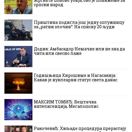
Жртва се поново убија, ово је понижење за
српски народ
Приштина подигла још једну оптужницу
за „ратни злочин“: На списку 20 људи
Додик: Амбасадор Немачке или не зна да
чита или свесно лаже
Годишњица Хирошиме и Нагасакија:
Какав је нуклеарни статус света данас
МАКСИМ ТОМИЋ: Вештачка
интелигенција, Мегалополис
Ракочевић: Хиљаде процедура прерастају