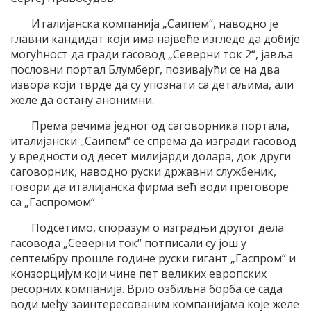
Италијанска компанија „Саипем“, наводно је
главни кандидат који има највеће изгледе да добије
могућност да гради гасовод „Северни ток 2“, јавља
пословни портал Блумберг, позивајући се на два
извора који тврде да су упознати са детаљима, али
желе да остану анонимни.
Према речима једног од саговорника портала,
италијански „Саипем“ се спрема да изгради гасовод
у вредности од десет милијарди долара, док други
саговорник, наводно руски државни службеник,
говори да италијанска фирма већ води преговоре
са „Гаспромом“.
Подсетимо, споразум о изградњи другог дела
гасовода „Северни ток“ потписали су још у
септембру прошле године руски гигант „Гаспром“ и
конзорцијум који чине пет великих европских
ресорних компанија. Врло озбиљна борба се сада
води међу заинтересованим компанијама које желе