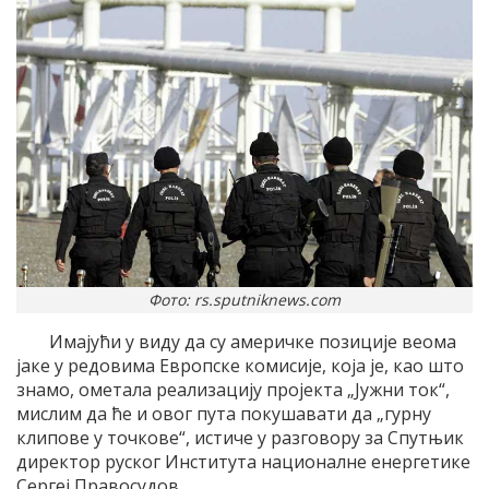
Фото: rs.sputniknews.com
Имајући у виду да су америчке позиције веома
јаке у редовима Европске комисије, која је, као што
знамо, ометала реализацију пројекта „Јужни ток“,
мислим да ће и овог пута покушавати да „гурну
клипове у точкове“, истиче у разговору за Спутњик
директор руског Института националне енергетике
Сергеј Правосудов.