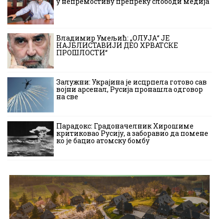
у непремостиву препреку слободи медија
Владимир Умељић: „ОЛУЈА“ ЈЕ
НАЈБЛИСТАВИЈИ ДЕО ХРВАТСКЕ
ПРОШЛОСТИ“
Залужни: Украјина је исцрпела готово сав
војни арсенал, Русија пронашла одговор
на све
Парадокс: Градоначелник Хирошиме
критиковао Русију, а заборавио да помене
ко је бацио атомску бомбу