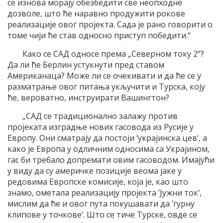
се изнова морају обезбедити све неопходне
дозволе, што ће наравно продужити рокове
реализације овог пројекта. Сада је рано говорити о
томе чији ће став односно приступ победити.“
Како се САД односе према „Северном току 2“?
Да ли ће Берлин устукнути пред ставом
Американаца? Може ли се очекивати и да ће се у
разматрање овог питања укључити и Турска, коју
ће, вероватно, инструирати Вашингтон?
„САД се традиционално залажу против
пројеката изградње нових гасовода из Русије у
Европу. Они сматрају да постоји ’украјинска цев‘, а
како је Европа у одличним односима са Украјином,
гас би требало допремати овим гасоводом. Имајући
у виду да су америчке позиције веома јаке у
редовима Европске комисије, која је, као што
знамо, ометала реализацију пројекта ’Јужни ток‘,
мислим да ће и овог пута покушавати да ’гурну
клипове у точкове‘. Што се тиче Турске, овде се