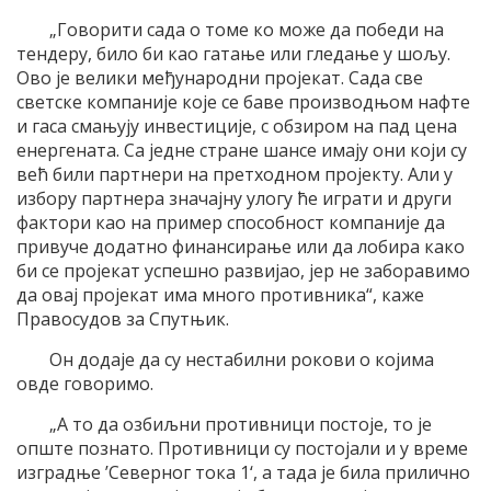
„Говорити сада о томе ко може да победи на
тендеру, било би као гатање или гледање у шољу.
Ово је велики међународни пројекат. Сада све
светске компаније које се баве производњом нафте
и гаса смањују инвестиције, с обзиром на пад цена
енергената. Са једне стране шансе имају они који су
већ били партнери на претходном пројекту. Али у
избору партнера значајну улогу ће играти и други
фактори као на пример способност компаније да
привуче додатно финансирање или да лобира како
би се пројекат успешно развијао, јер не заборавимо
да овај пројекат има много противника“, каже
Правосудов за Спутњик.
Он додаје да су нестабилни рокови о којима
овде говоримо.
„А то да озбиљни противници постоје, то је
опште познато. Противници су постојали и у време
изградње ’Северног тока 1‘, а тада је била прилично