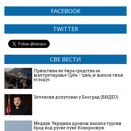
FACEBOOK
TWITTER
СВЕ ВЕСТИ
Приштина не бира средства за
малтретирање Срба – циљ је њихов тихи
егзодус
Зеленски допутовао у Београд (ВИДЕО)
Медији: Украјина дроном напала турски
брод код руске луке Новоросијск