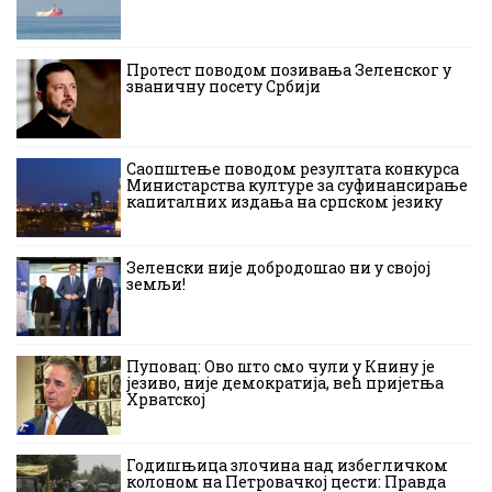
Протест поводом позивања Зеленског у
званичну посету Србији
Саопштење поводом резултата конкурса
Министарства културе за суфинансирање
капиталних издања на српском језику
Зеленски није добродошао ни у својој
земљи!
Пуповац: Ово што смо чули у Книну је
језиво, није демократија, већ пријетња
Хрватској
Годишњица злочина над избегличком
колоном на Петровачкој цести: Правда