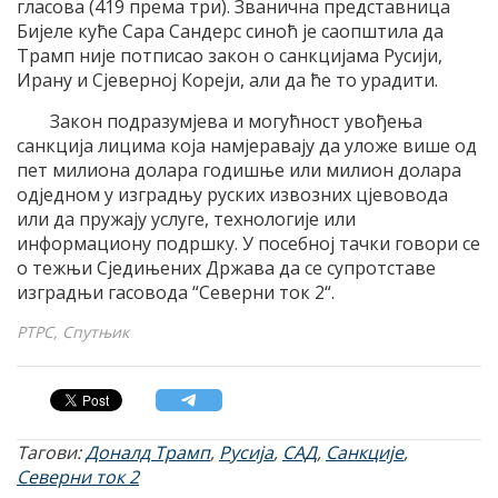
гласова (419 према три). Званична представница
Бијеле куће Сара Сандерс синоћ је саопштила да
Трамп није потписао закон о санкцијама Русији,
Ирану и Сјеверној Кореји, али да ће то урадити.
Закон подразумјева и могућност увођења
санкција лицима која намјеравају да уложе више од
пет милиона долара годишње или милион долара
одједном у изградњу руских извозних цјевовода
или да пружају услуге, технологије или
информациону подршку. У посебној тачки говори се
о тежњи Сједињених Држава да се супротставе
изградњи гасовода “Северни ток 2“.
РТРС, Спутњик
Тагови:
Доналд Трамп
,
Русија
,
САД
,
Санкције
,
Северни ток 2