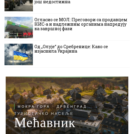
још недостижна
Огласио се МОЛ: Преговори са продавцем
НИС-а и надлежним органима напредују
ка завршној фази
Од „Олује“ до Сребренице: Како се
изјаснила Украјина