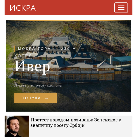
ИСКРА
Навига
Протест поводом позивања Зеленског у
званичну посету Србији