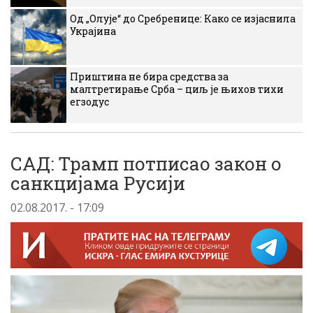
Од „Олује“ до Сребренице: Како се изјаснила
Украјина
Приштина не бира средства за
малтретирање Срба – циљ је њихов тихи
егзодус
САД: Трамп потписао закон о
санкцијама Русији
02.08.2017. - 17:09