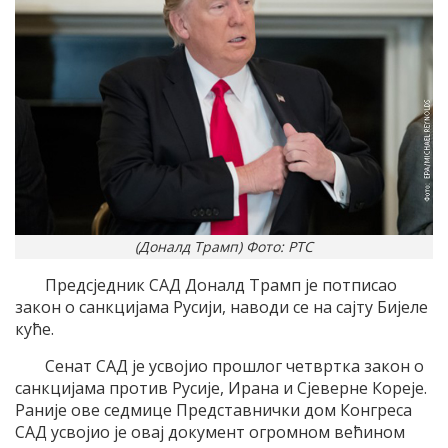
(Доналд Трамп) Фото: РТС
Предсједник САД Доналд Трамп је потписао
закон о санкцијама Русији, наводи се на сајту Бијеле
куће.
Сенат САД је усвојио прошлог четвртка закон о
санкцијама против Русије, Ирана и Сјеверне Кореје.
Раније ове седмице Представнички дом Конгреса
САД усвојио је овај документ огромном већином