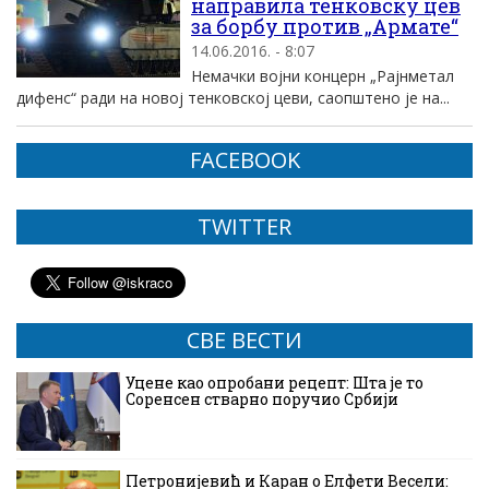
направилa тенковску цев
за борбу против „Армате“
14.06.2016. - 8:07
Немачки војни концерн „Рајнметал
дифенс“ ради на новој тенковској цеви, саопштено је на...
FACEBOOK
TWITTER
СВЕ ВЕСТИ
Уцене као опробани рецепт: Шта је то
Соренсен стварно поручио Србији
Петронијевић и Каран о Елфети Весели: