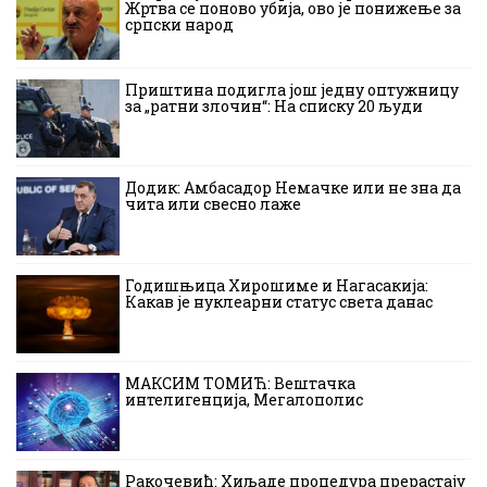
Жртва се поново убија, ово је понижење за
српски народ
Приштина подигла још једну оптужницу
за „ратни злочин“: На списку 20 људи
Додик: Амбасадор Немачке или не зна да
чита или свесно лаже
Годишњица Хирошиме и Нагасакија:
Какав је нуклеарни статус света данас
МАКСИМ ТОМИЋ: Вештачка
интелигенција, Мегалополис
Ракочевић: Хиљаде процедура прерастају