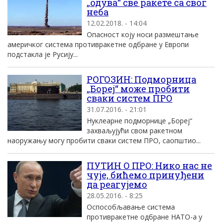
„одува“ све ракете са свог
неба
12.02.2018. - 14:04
Опасност коју носи размештање
америчког система противракетне одбране у Европи
подстакла је Русију...
РОГОЗИН: Подморница
„Бореј“ може пробити
сваки систем ПРО
31.07.2016. - 21:01
Нуклеарне подморнице „Бореј“
захваљујући свом ракетном
наоружању могу пробити сваки систем ПРО, саопштио...
ПУТИН О ПРО: Нико нас не
чује, бићемо принуђени
да реагујемо
28.05.2016. - 8:25
Оспособљавање система
противракетне одбране НАТО-а у