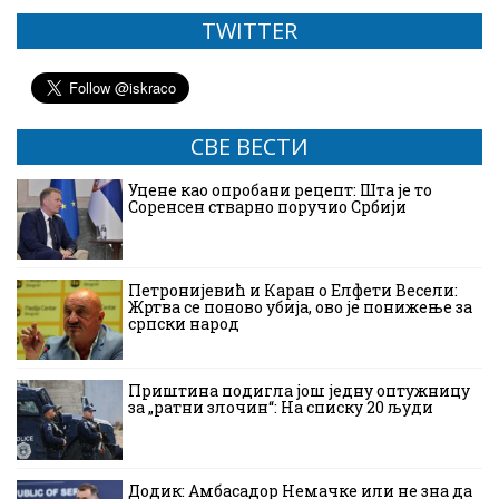
TWITTER
СВЕ ВЕСТИ
Уцене као опробани рецепт: Шта је то
Соренсен стварно поручио Србији
Петронијевић и Каран о Елфети Весели:
Жртва се поново убија, ово је понижење за
српски народ
Приштина подигла још једну оптужницу
за „ратни злочин“: На списку 20 људи
Додик: Амбасадор Немачке или не зна да