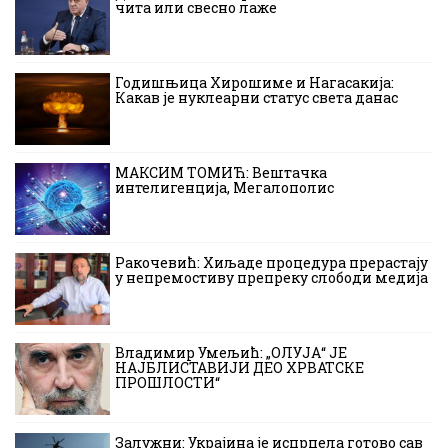
чита или свесно лаже
Годишњица Хирошиме и Нагасакија:
Какав је нуклеарни статус света данас
МАКСИМ ТОМИЋ: Вештачка
интелигенција, Мегалополис
Ракочевић: Хиљаде процедура прерастају
у непремостиву препреку слободи медија
Владимир Умељић: „ОЛУЈА“ ЈЕ
НАЈБЛИСТАВИЈИ ДЕО ХРВАТСКЕ
ПРОШЛОСТИ“
Залужни: Украјина је исцрпела готово сав