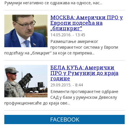
Румунији негативно се одражава на односе, нас...
МОСКВА: Амерички ПРО у
Европи подсећа на
„блицкриг“
14.05.2016. - 13:45
Рaзмештaње aмеричког
противрaкетног системa у Европи
подсећaју нa „блицкриг“ зa који се припремa...
БЕЛА КУЋА: Амерички
ПРО у Румунији до краја
године
29.09.2015. - 8:44
Елементи противракетне одбране
САД у бази у румунском Девеселу
профункционисаће до краја ове...
FACEBOOK