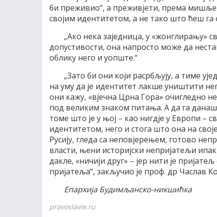
би преживио“, а преживјети, према мишље
својим идентитетом, а не тако што ћеш га 
„Ако нека заједница, у «жонглирању» 
допустивости, она напросто може да неста
облику него и уопште.“
„Зато би они који расрбљују, а тиме уј
на уму да је идентитет лакше уништити не
они кажу, «вјечна Црна Гора» очигледно не
под великим знаком питања. А да га данаш
томе што је у њој – као нигдје у Европи –
идентитетом, него и стога што она на свој
Русију, гледа са неповјерењем, готово неп
власти, њени историјски непријатељи ипак
дакле, «ничији друг» – јер нити је пријатељ
пријатеља“, закључио је проф. др Часлав К
Епархија Будимљанско-никшићка
pravoslavie.ru