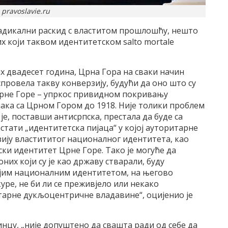
 pravoslavie.ru
 радикални раскид с властитом прошлошћу, нешто
х који таквом идентитетском salto mortale
х двадесет година, Црна Гора на сваки начин
спровела такву конверзију, будући да оно што су
Црне Горе – упркос привидном покривању
ака са Црном Гором до 1918. Није толики проблем
је, поставши антисрпска, престала да буде са
астати „идентитетска пијаца“ у којој ауторитарне
зију властититог националног идентитета, као
ки идентитет Црне Горе. Тако је могуће да
них који су је као државу стварали, буду
ојим националним идентитетом, на његово
ре, не би ли се преживјело или некако
тарне дукљоцентричне владавине“, оцијенио је
инцу, „није допуштено да свашта ради од себе да