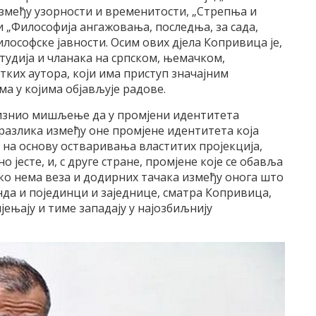
између узорности и временитости, „Стрепња и
 „Философија ангажовања, последња, за сада,
илософске јавности. Осим ових дјела Копривица је,
тудија и чланака на српском, њемачком,
јетких аутора, који има приступ значајним
а у којима објављује радове.
 изнио мишљење да у промјени идентитета
 разлика између оне промјене идентитета која
а на основу остваривања властитих пројекција,
јесте, и, с друге стране, промјене које се обавља
Ако нема веза и додирних тачака између онога што
онда и појединци и заједнице, сматра Копривица,
ијењају и тиме западају у најозбиљнију