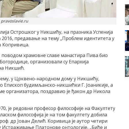
 pravoslavie.ru
ија Острошког у Никшићу, на празника Успенија
та 2016, предавање на тему „Проблем идентитета у
в Копривица.
, поводом храмовне славе манастира Пива био
 Богородице, организовали су Епархија
на Никшић.
тему, у Црквено-народном дому у Никшићу,
о Епископ будимљанско-никшићки Г. Јоаникије, а
име организатора, поздравио је ђакон др Никола
70, је редовни професор философије на Факултету
ласком философија је на том факултету добила
 проф. др Јован Делић. Коривица је аутор четири
ву Истраживање Платонове онтологије, „Биће и