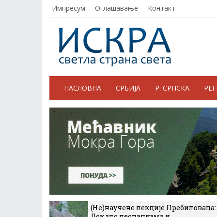
Импресум
Оглашавање
Контакт
НАСЛОВНА
СРБИЈА
Р. СРПСКА
РЕ
(Не)научене лекције Пребиловаца:
Док зло неонацизма и