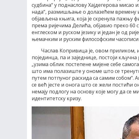
судбина“ у поднаслову Хајдегерова мисао 
нада“, размишљање о долазећем времену и
објављена књига, која је скренула пажњу ф
према ријечима Делића, објавио преко 60 с
енглеском и руском језику и један је од ри
њемачким и руским философским часописим
Часлав Копривица је, овом приликом,
појединца, па и заједнице, постоји кључна
„узима облик постепене мијене себе самог
што има полазиште у ономе што се тренутно 
путем потпуног раскида са самим собом“. 
се већ јесте и онога што се жели постићи 
немају подлогу на основу које могу да се м
идентитетску кризу.