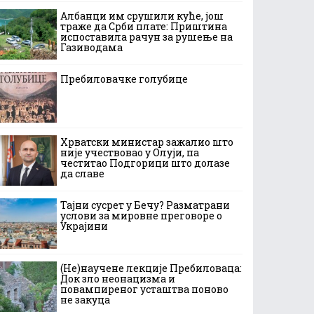
Албанци им срушили куће, још
траже да Срби плате: Приштина
испоставила рачун за рушење на
Газиводама
Пребиловачке голубице
Хрватски министар зажалио што
није учествовао у Олуји, па
честитао Подгорици што долазе
да славе
Тајни сусрет у Бечу? Разматрани
услови за мировне преговоре о
Украјини
(Не)научене лекције Пребиловаца:
Док зло неонацизма и
повампиреног усташтва поново
не закуца