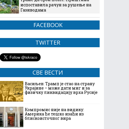
испоставила рачун за рушење на
Газиводама
FACEBOOK
TWITTER
СВЕ ВЕСТИ
Васиљев: Трамп је стао на страну
Украјине – може дати миг и за
физичку ликвидацију врха Русије
Компромис није на видику:
Америка ће тешко изаћи из
блискоисточног вира