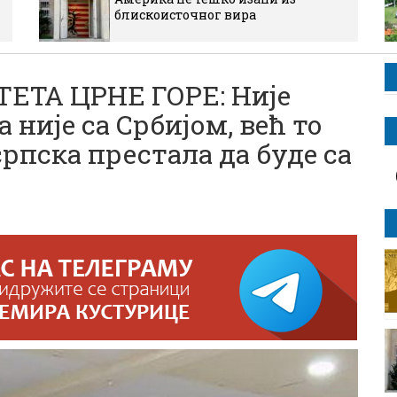
блискоисточног вира
ЕТА ЦРНЕ ГОРЕ: Није
 није са Србијом, већ то
рпска престала да буде са