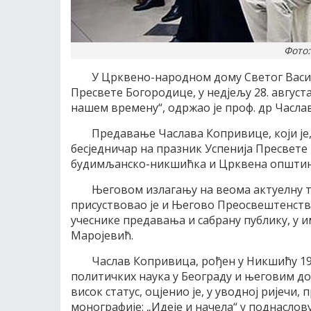
Фото:
У Црквено-народном дому Светог Васил
Пресвете Богородице, у недјељу 28. авгус
нашем времену“, одржао је проф. др Часла
Предавање Часлава Копривице, који је
бесједничар на празник Успенија Пресвете
будимљанско-никшићка и Црквена општи
Његовом излагању на веома актуелну 
присуствовао је и Његово Преосвештенств
учеснике предавања и сабрану публику, у 
Маројевић.
Часлав Копривица, рођен у Никшићу 19
политичких наука у Београду и његовим до
висок статус, оцјенио је, у уводној ријечи,
монографије: „Идеје и начела“ у поднасло