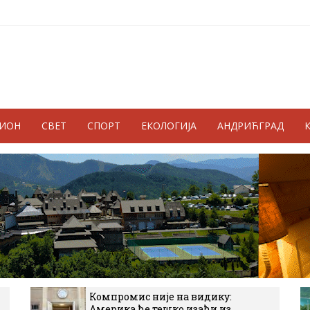
ГИОН
СВЕТ
СПОРТ
ЕКОЛОГИЈА
АНДРИЋГРАД
Компромис није на видику:
Америка ће тешко изаћи из