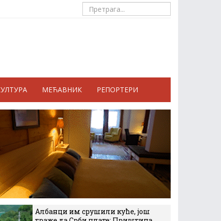
КУЛТУРА
МЕЋАВНИК
РЕПОРТЕРИ
Албанци им срушили куће, још
траже да Срби плате: Приштина