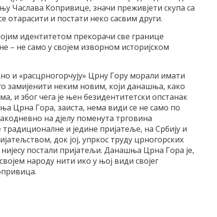
њу Часлава Копривице, значи преживјети скупа са
се отарасити и постати неко сасвим други.
својим идентитетом прекорачи све границе
не – не само у својем изворном историјском
едно и «расцрногорчују» Црну Гору морали имати
го замијенити неким новим, који данашња, како
ма, и због чега је њен безидентитетски опстанак
ња Црна Гора, заиста, нема види се не само по
 свакодневно на дјелу поменута трговина
е традиционалне и једине пријатеље, на Србију и
ријатељством, док јој, упркос труду црногорских
 нијесу постали пријатељи. Данашња Црна Гора је,
 својем народу нити ико у њој види својег
опривица.