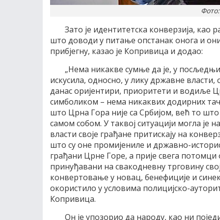
Фото:
Зато је идентитетска конверзија, као
што доводи у питање опстанак онога и они
прибјегну, казао је Копривица и додао:
„Нема никакве сумње да је, у посљедњи
искусила, односно, у лику државне власти, 
данас оријентири, приоритети и водиље 
симболиком – нема никаквих додирних тач
што Црна Гора није са Србијом, већ то што 
самом собом. У таквој ситуацији могла је н
власти своје грађане притискају на конвер
што су оне промијениле и државно-историс
грађани Црне Горе, а прије свега потомци о
принуђавани на свакодневну трговину св
конвертовање у новац, бенефиције и синеку
окористило у условима полицијско-аутори
Копривица.
Он је упозорио да народу, као ни појед