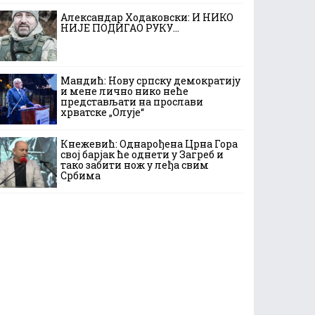
Александар Ходаковски: И НИКО
НИЈЕ ПОДИГАО РУКУ…
Мандић: Нову српску демократију
и мене лично нико неће
представљати на прослави
хрватске „Олује“
Кнежевић: Однарођена Црна Гора
свој барјак ће однети у Загреб и
тако забити нож у леђа свим
Србима